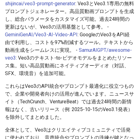
shijincai/veo3-prompt-generator
: Veo3とVeo3.1専用の無料
プロンプトジェネレーター。高品質動画プロンプトを生成
2026-05-20
2026-05-24
2025-11-08
2026-05-24
2025-11-08
2026-05-21
2025-11-08
2026-05-24
し、総合パラメータをカスタマイズ可能。過去24時間の
更新はないが、Veo3の活用基盤として参考。 -
2026-05-19
2026-05-23
2025-11-07
2026-05-23
2025-11-07
2026-05-20
2025-11-07
2026-05-23
GeminiGenAI/Veo3-AI-Video-API
: GoogleのVeo3をAPI経
由で利用し、コストを97%削減するツール。テキストから
2026-05-18
2026-05-22
2025-11-06
2026-05-22
2025-11-06
2026-05-19
2025-11-06
2026-05-22
動画生成をシームレスに実現。 -
SamurAIGPT/awesome-
veo3
: Veo3のテキスト-to-ビデオモデルをまとめたリソー
2026-05-17
2026-05-21
2025-11-05
2026-05-21
2025-11-05
2026-05-18
2025-11-05
2026-05-21
ス集。短い高品質動画にネイティブオーディオ（対話、
SFX、環境音）を追加可能。
2026-05-16
2026-05-20
2025-11-04
2026-05-20
2025-11-04
2026-05-17
2025-11-04
2026-05-20
これらはVeo3のAPI統合やプロンプト最適化に役立つもの
2026-05-15
2026-05-19
2025-11-03
2026-05-19
2025-11-03
2026-05-16
2025-11-03
2026-05-18
で、企業や開発者向けの活用が進んでいます。ニュースサ
イト（TechCrunch、VentureBeat）では過去24時間の新情
2026-05-14
2026-05-18
2025-11-02
2026-05-18
2025-11-02
2026-05-15
2025-11-02
報はなく、古いリリース（例: 2025-10-15のVeo3.1発表）
を除外してまとめました。
2026-05-13
2026-05-17
2025-11-01
2026-05-17
2025-11-01
2026-05-14
2025-11-01
全体として、Veo3はクリエイティブコミュニティで活発
2026-05-12
2026-05-16
2025-10-31
2026-05-16
2025-10-31
2026-05-13
2025-10-31
に使われており、音声統合やプロンプトの洗練が鍵となっ