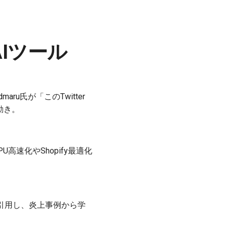
AIツール
maru氏が「このTwitter
動き。
GPU高速化やShopify最適化
事を引用し、炎上事例から学