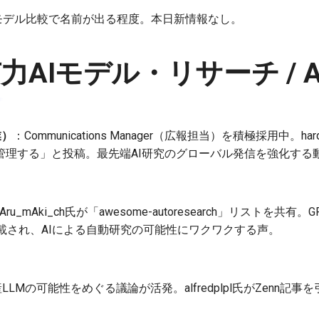
向はモデル比較で名前が出る程度。本日新情報なし。
力AIモデル・リサーチ / 
業）
：Communications Manager（広報担当）を積極採用中。hard
管理する」と投稿。最先端AI研究のグローバル発信を強化する
Aru_mAki_ch氏が「awesome-autoresearch」リストを共有。
載され、AIによる自動研究の可能性にワクワクする声。
LLMの可能性をめぐる議論が活発。alfredplpl氏がZenn記