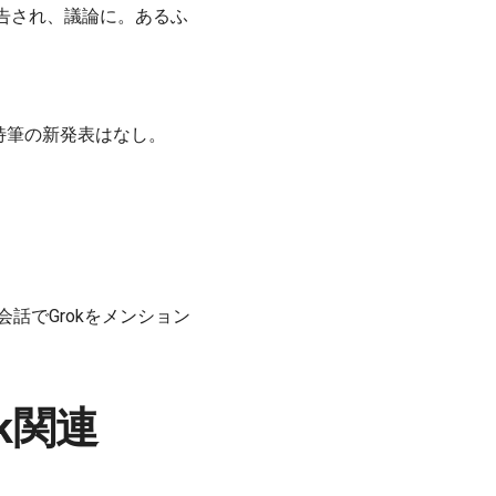
報告され、議論に。あるふ
日特筆の新発表はなし。
会話でGrokをメンション
eek関連