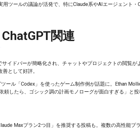
用ツールの議論が活発で、特にClaude系やAIエージェント・
/ ChatGPT関連
プリでサイドバーが簡略化され、チャットやプロジェクトの閲覧が
改善として好評。
ール「Codex」を使ったゲーム制作例が話題に。Ethan Mollic
orゲームを依頼したら、ゴシック調の計画モノローグが面白すぎる」
+ Claude Maxプラン2つ目」を推奨する投稿も。複数の高性
。