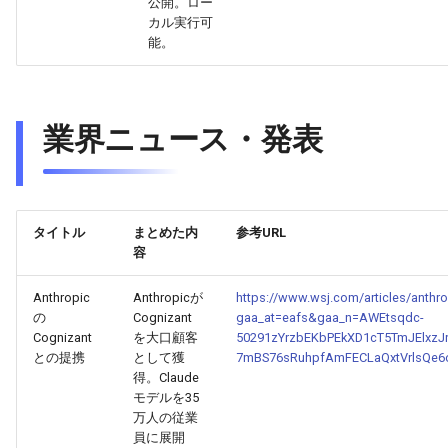
2026-03-31
2026-03-31
2025-09-11
2026-03-28
2025-09-15
2026-03-27
公開。ロー
カル実行可
能。
2026-03-30
2026-03-30
2025-09-10
2026-03-27
2026-03-26
2026-03-29
2026-03-29
2025-09-09
2026-03-26
2026-03-25
業界ニュース・発表
2026-03-28
2026-03-28
2025-09-08
2026-03-25
2026-03-24
2026-03-27
2026-03-27
2025-09-07
2026-03-24
2026-03-23
タイトル
まとめた内
参考URL
2026-03-26
2026-03-26
2025-09-06
2026-03-23
2026-03-22
容
2026-03-25
2026-03-25
2025-09-05
2026-03-22
2026-03-21
Anthropic
Anthropicが
https://www.wsj.com/articles/anthro
の
Cognizant
gaa_at=eafs&gaa_n=AWEtsqdc-
Cognizant
を大口顧客
50291zYrzbEKbPEkXD1cT5TmJElxz
2026-03-24
2026-03-24
2025-09-04
2026-03-21
2026-03-20
との提携
として獲
7mBS76sRuhpfAmFECLaQxtVrlsQe
得。Claude
2026-03-23
2026-03-23
2025-09-03
2026-03-20
2026-03-19
モデルを35
万人の従業
員に展開
2026-03-22
2026-03-22
2025-09-02
2026-03-19
2026-03-18