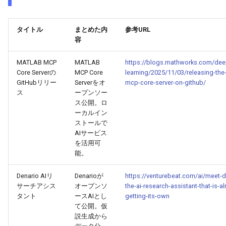
2026-04-18
2026-04-18
2025-10-03
2026-04-15
2025-10-03
2026-04-14
2025-10-03
タイトル
まとめた内
参考URL
2026-04-17
2026-04-17
2025-10-02
2026-04-14
2025-10-02
2026-04-13
2025-10-02
容
2026-04-16
2026-04-16
2025-10-01
2026-04-13
2025-10-01
2026-04-12
2025-10-01
MATLAB MCP
MATLAB
https://blogs.mathworks.com/dee
Core Serverの
MCP Core
learning/2025/11/03/releasing-the
2026-04-15
2026-04-15
2025-09-30
2026-04-12
2025-09-30
2026-04-11
2025-09-30
GitHubリリー
Serverをオ
mcp-core-server-on-github/
ス
ープンソー
ス公開。ロ
2026-04-14
2026-04-14
2025-09-29
2026-04-11
2025-09-29
2026-04-10
2025-09-29
ーカルイン
ストールで
2026-04-13
2026-04-13
2025-09-28
2026-04-10
2025-09-28_week
2026-04-09
2025-09-28
AIサービス
を活用可
能。
2026-04-12
2026-04-12
2025-09-27
2026-04-09
2025-09-27
2026-04-08
2025-09-27
Denario AIリ
Denarioが
https://venturebeat.com/ai/meet-d
2026-04-11
2026-04-11
2025-09-26
2026-04-08
2025-09-26
2026-04-07
2025-09-26
サーチアシス
オープンソ
the-ai-research-assistant-that-is-al
タント
ースAIとし
getting-its-own
2026-04-10
2026-04-10
2025-09-25
2026-04-07
2025-09-25
2026-04-06
2025-09-25
て公開。仮
説生成から