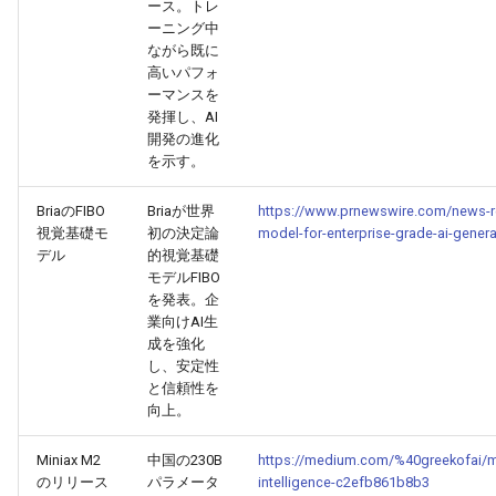
2026-06-03
2026-06-03
2025-11-18
2026-05-31
2025-11-18
2026-05-30
2025-11-18
2026-06-03
ース。トレ
ーニング中
ながら既に
2026-06-02
2026-06-02
2025-11-17
2026-05-30
2025-11-17
2026-05-29
2025-11-17
2026-06-02
高いパフォ
ーマンスを
2026-06-01
2026-06-01
2025-11-16
2026-05-29
2025-11-16
2026-05-28
2025-11-16
2026-06-01
発揮し、AI
開発の進化
を示す。
2026-05-31
2026-05-31
2025-11-15
2026-05-28
2025-11-15
2026-05-27
2025-11-15
2026-05-31
BriaのFIBO
Briaが世界
https://www.prnewswire.com/news-rele
2026-05-30
2026-05-30
2025-11-14
2026-05-27
2025-11-14
2026-05-26
2025-11-14
2026-05-30
視覚基礎モ
初の決定論
model-for-enterprise-grade-ai-gener
デル
的視覚基礎
2026-05-29
2026-05-29
2025-11-13
2026-05-26
2025-11-13
2026-05-25
2025-11-13
2026-05-29
モデルFIBO
を発表。企
業向けAI生
2026-05-28
2026-05-28
2025-11-12
2026-05-25
2025-11-12
2026-05-24
2025-11-12
2026-05-28
成を強化
し、安定性
2026-05-27
2026-05-27
2025-11-11
2026-05-24
2025-11-11
2026-05-23
2025-11-11
2026-05-27
と信頼性を
向上。
2026-05-26
2026-05-26
2025-11-10
2026-05-23
2025-11-10
2026-05-22
2025-11-10
2026-05-26
Miniax M2
中国の230B
https://medium.com/%40greekofai/mi
のリリース
パラメータ
intelligence-c2efb861b8b3
2026-05-25
2026-05-25
2025-11-09
2026-05-22
2025-11-09
2026-05-21
2025-11-09
2026-05-25