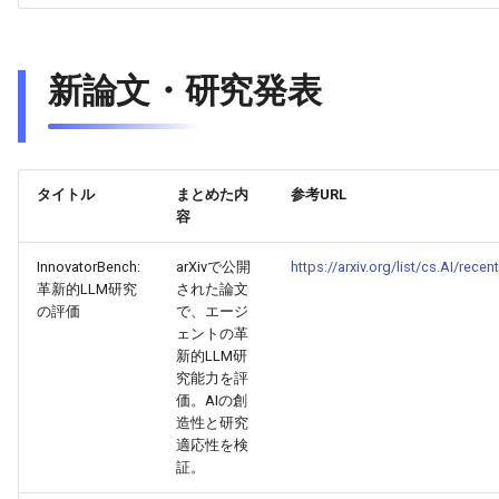
2026-05-15
2026-05-15
2025-10-30
2026-05-12
2025-10-30
2026-05-11
2025-10-30
新論文・研究発表
2026-05-14
2026-05-14
2025-10-29
2026-05-11
2025-10-29
2026-05-10
2025-10-29
2026-05-13
2026-05-13
2025-10-28
2026-05-10
2025-10-28
2026-05-09
2025-10-28
タイトル
まとめた内
参考URL
2026-05-12
2026-05-12
2025-10-27
2026-05-09
2025-10-27
2026-05-08
2025-10-27
容
2026-05-11
2026-05-11
2025-10-26
2026-05-08
2025-10-26
2026-05-07
2025-10-26
InnovatorBench:
arXivで公開
https://arxiv.org/list/cs.AI/recent
革新的LLM研究
された論文
の評価
で、エージ
2026-05-10
2026-05-10
2025-10-25
2026-05-07
2025-10-25
2026-05-06
2025-10-25
ェントの革
新的LLM研
2026-05-09
2026-05-09
2025-10-24
2026-05-06
2025-10-24
2026-05-05
2025-10-24
究能力を評
価。AIの創
2026-05-08
2026-05-08
2025-10-23
2026-05-05
2025-10-23
2026-05-04
2025-10-23
造性と研究
適応性を検
証。
2026-05-07
2026-05-07
2025-10-22
2026-05-04
2025-10-22
2026-05-03
2025-10-22