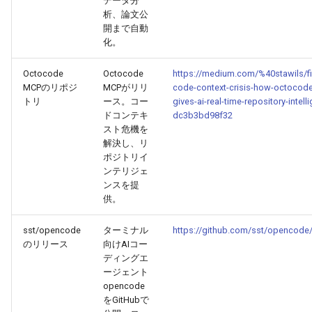
データ分
2026-04-09
2026-04-09
2025-09-24
2026-04-06
2025-09-24
2026-04-05
2025-09-24
析、論文公
開まで自動
2026-04-08
2026-04-08
2025-09-23
2026-04-05
2025-09-23
2026-04-04
2025-09-23
化。
2026-04-07
Octocode
Octocode
https://medium.com/%40stawils/fi
2026-04-07
2025-09-22
2026-04-04
2025-09-22
2026-04-03
2025-09-22
MCPのリポジ
MCPがリリ
code-context-crisis-how-octocod
トリ
ース。コー
gives-ai-real-time-repository-intell
2026-04-06
2026-04-06
2025-09-21
2026-04-03
2025-09-21
2026-04-02
2025-09-21
ドコンテキ
dc3b3bd98f32
スト危機を
2026-04-05
2026-04-05
2025-09-17
2026-04-02
2025-09-21-week
2026-04-01
2025-09-20
解決し、リ
ポジトリイ
ンテリジェ
2026-04-04
2026-04-04
2025-09-16
2026-04-01
2025-09-20
2026-03-31
ンスを提
供。
2026-04-03
2026-04-03
2025-09-15
2026-03-31
2025-09-19
2026-03-30
sst/opencode
ターミナル
https://github.com/sst/opencode/
2026-04-02
のリリース
向けAIコー
2026-04-02
2025-09-14
2026-03-30
2025-09-18
2026-03-29
ディングエ
ージェント
2026-04-01
2026-04-01
2025-09-12
2026-03-29
2025-09-16
2026-03-28
opencode
をGitHubで