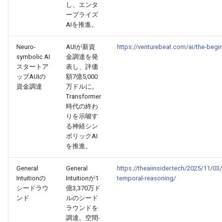
し、エンタ
ープライズ
2026-03-21
2026-03-21
2025-09-01
2026-03-18
2026-03-17
AIを推進。
2026-03-20
2026-03-20
2025-08-31
2026-03-17
2026-03-16
Neuro-
AUIが新資
https://venturebeat.com/ai/the-begi
symbolic AI
金調達を発
スタートア
表し、評価
2026-03-19
2026-03-19
2025-08-30
2026-03-16
2026-03-15
ップAUIの
額7億5,000
資金調達
万ドルに。
2026-03-18
2026-03-18
2025-08-29
2026-03-15
2026-03-14
Transformer
時代の終わ
りを示唆す
2026-03-17
2026-03-17
2025-08-28
2026-03-14
2026-03-13
る神経シン
ボリックAI
2026-03-16
2026-03-16
2025-08-27
2026-03-13
2026-03-12
を推進。
2026-03-15
2026-03-15
2025-08-26
2026-03-12
2026-03-11
General
General
https://theaiinsider.tech/2025/11/03
Intuitionの
Intuitionが1
temporal-reasoning/
シードラウ
億3,370万ド
2026-03-14
2026-03-14
2025-08-25
2026-03-11
2026-03-10
ンド
ルのシード
ラウンドを
2026-03-13
2026-03-13
2025-08-24
2026-03-10
2026-03-09
調達。空間-