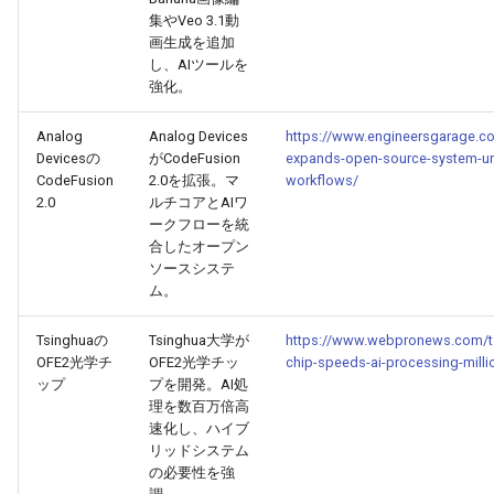
集やVeo 3.1動
2026-02-22
2026-02-22
2025-08-04
2026-02-19
2026-02-18
画生成を追加
し、AIツールを
2026-02-21
2026-02-21
2025-08-03
2026-02-18
2026-02-17
強化。
2026-02-20
2026-02-20
2025-08-02
2026-02-17
2026-02-16
Analog
Analog Devices
https://www.engineersgarage.c
Devicesの
がCodeFusion
expands-open-source-system-unit
CodeFusion
2.0を拡張。マ
workflows/
2026-02-19
2026-02-19
2026-02-16
2026-02-15
2.0
ルチコアとAIワ
ークフローを統
2026-02-18
2026-02-18
2026-02-15
2026-02-14
合したオープン
ソースシステ
ム。
2026-02-17
2026-02-17
2026-02-14
2026-02-13
Tsinghuaの
Tsinghua大学が
https://www.webpronews.com/ts
2026-02-16
2026-02-16
2026-02-13
2026-02-12
OFE2光学チ
OFE2光学チッ
chip-speeds-ai-processing-milli
ップ
プを開発。AI処
2026-02-15
2026-02-15
2026-02-12
2026-02-11
理を数百万倍高
速化し、ハイブ
リッドシステム
2026-02-14
2026-02-14
2026-02-11
2026-02-10
の必要性を強