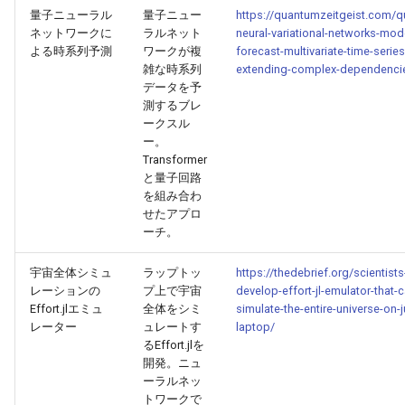
量子ニューラル
量子ニュー
https://quantumzeitgeist.com/
2026-05-06
2026-05-06
2025-10-21
2026-05-03
2025-10-21
2026-05-02
2025-10-21
ネットワークに
ラルネット
neural-variational-networks-mod
よる時系列予測
ワークが複
forecast-multivariate-time-series
雑な時系列
extending-complex-dependenci
2026-05-05
2026-05-05
2025-10-20
2026-05-02
2025-10-20
2026-05-01
2025-10-20
データを予
測するブレ
2026-05-04
2026-05-04
2025-10-19
2026-05-01
2025-10-19
2026-04-30
2025-10-19
ークスル
ー。
2026-05-03
2026-05-03
2025-10-18
2026-04-30
2025-10-18
2026-04-29
2025-10-18
Transformer
と量子回路
を組み合わ
2026-05-02
2026-05-02
2025-10-17
2026-04-29
2025-10-17
2026-04-28
2025-10-17
せたアプロ
ーチ。
2026-05-01
2026-05-01
2025-10-16
2026-04-28
2025-10-16
2026-04-27
2025-10-16
宇宙全体シミュ
ラップトッ
https://thedebrief.org/scientists
レーションの
プ上で宇宙
develop-effort-jl-emulator-that-c
2026-04-30
2026-04-30
2025-10-15
2026-04-27
2025-10-15
2026-04-26
2025-10-15
Effort.jlエミュ
全体をシミ
simulate-the-entire-universe-on-j
レーター
ュレートす
laptop/
2026-04-29
2026-04-29
2025-10-14
2026-04-26
2025-10-14
2026-04-25
2025-10-14
るEffort.jlを
開発。ニュ
2026-04-28
2026-04-28
2025-10-13
2026-04-25
2025-10-13
2026-04-24
2025-10-13
ーラルネッ
トワークで