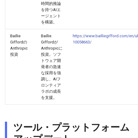
時間的推論
を持つAIエ
2026-03-12
2026-03-12
2025-08-23
2026-03-09
2026-03-08
ージェント
を構築。
2026-03-11
2026-03-11
2025-08-22
2026-03-08
2026-03-07
Baillie
Baillie
https://www.bailliegifford.com/en/uk
2026-03-10
2026-03-10
2025-08-21
2026-03-07
2026-03-06
Giffordの
Giffordが
10058663/
Anthropic
Anthropicに
投資
投資。ソフ
2026-03-09
2026-03-09
2025-08-20
2026-03-06
2026-03-05
トウェア開
発者の急速
2026-03-08
2026-03-08
2025-08-19
2026-03-05
2026-03-04
な採用を強
調し、AIフ
ロンティア
2026-03-07
2026-03-07
2025-08-18
2026-03-04
2026-03-03
ラボの成長
を支援。
2026-03-06
2026-03-06
2025-08-17
2026-03-03
2026-03-02
2026-03-05
2026-03-05
2025-08-16
2026-03-02
2026-03-01
ツール・プラットフォーム
2026-03-04
2026-03-04
2025-08-15
2026-03-01
2026-02-28