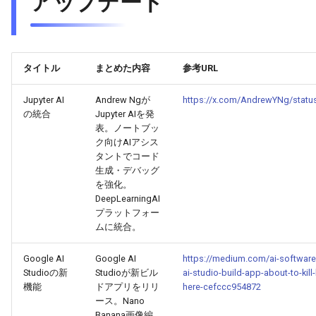
アップデート
2026-03-03
2026-03-03
2025-08-14
2026-02-28
2026-02-27
2026-03-02
2026-03-02
2025-08-13
2026-02-27
2026-02-26
タイトル
まとめた内容
参考URL
2026-03-01
2026-03-01
2025-08-12
2026-02-26
2026-02-25
Jupyter AI
Andrew Ngが
https://x.com/AndrewYNg/stat
の統合
Jupyter AIを発
2026-02-28
2026-02-28
2025-08-11
2026-02-25
2026-02-24
表。ノートブッ
ク向けAIアシス
タントでコード
2026-02-27
2026-02-27
2025-08-09
2026-02-24
2026-02-23
生成・デバッグ
を強化。
2026-02-26
2026-02-26
2025-08-08
2026-02-23
2026-02-22
DeepLearningAI
プラットフォー
ムに統合。
2026-02-25
2026-02-25
2025-08-07
2026-02-22
2026-02-21
Google AI
Google AI
https://medium.com/ai-softwar
2026-02-24
2026-02-24
2025-08-06
2026-02-21
2026-02-20
Studioの新
Studioが新ビル
ai-studio-build-app-about-to-kill-
機能
ドアプリをリリ
here-cefccc954872
2026-02-23
2026-02-23
2025-08-05
2026-02-20
2026-02-19
ース。Nano
Banana画像編