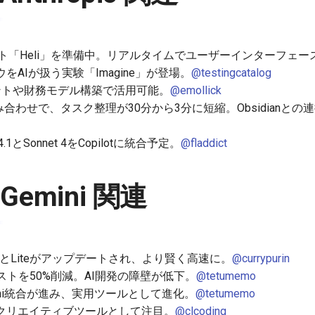
ジェント「Heli」を準備中。リアルタイムでユーザーインターフェ
をAIが扱う実験「Imagine」が登場。
@testingcatalog
ージェントや財務モデル構築で活用可能。
@emollick
Pの組み合わせで、タスク整理が30分から3分に短縮。Obsidian
us 4.1とSonnet 4をCopilotに統合予定。
@fladdict
/ Gemini 関連
5のFlashとLiteがアップデートされ、より賢く高速に。
@currypurin
コストを50%削減。AI開発の障壁が低下。
@tetumemo
Gemini統合が進み、実用ツールとして進化。
@tetumemo
登場し、クリエイティブツールとして注目。
@clcoding