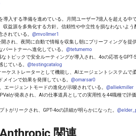
PTに広告を導入する準備を進めている。月間ユーザー7億人を超える
、収益源を多角化する方針。信頼性や中立性を損なわないよう
念されている。
@mvollmer1
lseが公開され、夜間に自動で情報を収集し朝にブリーフィングを提
なパートナーへ進化している。
@tetumemo
敏感なトピックで安全ルーティングが導入され、4oの応答をGPT
感じている。
@testingcatalog
たオーケストレーターとして機能し、AIエージェントシステムで
ドメインで効果を発揮している。
@omarsar0
して、エージェントモードの進化が示唆されている。
@alliekmiller
PValが発表され、AIの仕事道具としての実用性を44職種で評価
ンプトがリークされ、GPT-4oの詳細が明らかになった。
@elder_p
/ Anthropic 関連