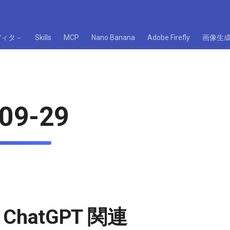
ディタ－
Skills
MCP
Nano Banana
Adobe Firefly
画像生
09-29
/ ChatGPT 関連