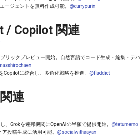
oで音声AIエージェントを無料作成可能。
@currypurin
t / Copilot 関連
lot CLIがパブリックプレビュー開始。自然言語でコード生成・編集・デバ
asahirochaen
eモデルをCopilotに統合し、多角化戦略を推進。
@fladdict
 関連
し、Grokを連邦機関にOpenAIの半額で提供開始。
@tetumemo
メディア投稿生成に活用可能。
@socialwithaayan