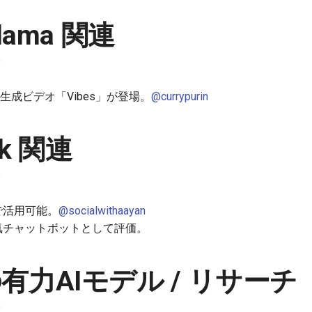
lama 関連
AI生成ビデオ「Vibes」が登場。
@currypurin
ek 関連
クで活用可能。
@socialwithaayan
が人気チャットボットとして評価。
有力AIモデル / リサーチ