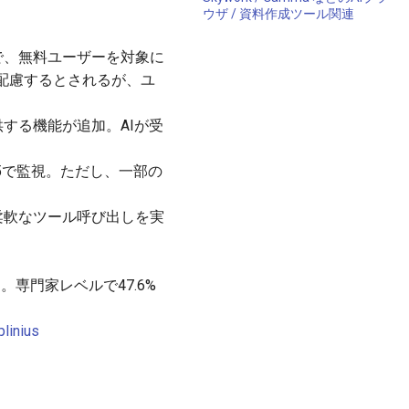
ウザ / 資料作成ツール関連
中で、無料ユーザーを対象に
配慮するとされるが、ユ
供する機能が追加。AIが受
-5で監視。ただし、一部の
柔軟なツール呼び出しを実
。専門家レベルで47.6%
linius