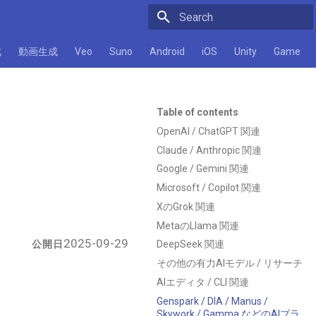
Initializing search
成
動画生成
Veo
Suno
Android
iOS
Unity
Game
Table of contents
OpenAI / ChatGPT 関連
Claude / Anthropic 関連
Google / Gemini 関連
Microsoft / Copilot 関連
XのGrok 関連
MetaのLlama 関連
2025-09-29
公開日
DeepSeek 関連
その他の有力AIモデル / リサーチ
AIエディタ / CLI 関連
Genspark / DIA / Manus /
Skywork / Gamma などのAIブラ