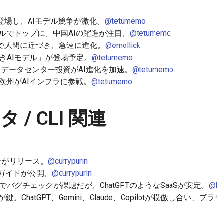
mniが登場し、AIモデル競争が激化。
@tetumemo
モデルでトップに。中国AIの躍進が注目。
@tetumemo
クで人間に近づき、急速に進化。
@emollick
べきAIモデル」が登場予定。
@tetumemo
ル規模データセンター投資がAI進化を加速。
@tetumemo
達で欧州がAIインフラに参戦。
@tetumemo
 / CLI 関連
ョンがリリース。
@currypurin
Iの入門ガイドが公開。
@currypurin
I CLIでバグチェックが課題だが、ChatGPTのようなSaaSが安定。
@k
鍵。ChatGPT、Gemini、Claude、Copilotが模倣し合い