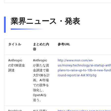
2026-03-31
2026-03-31
2025-09-11
2026-03-28
2025-09-15
2026-03-27
2026-03-30
2026-03-30
2025-09-10
2026-03-27
2026-03-26
業界ニュース・発表
2026-03-29
2026-03-29
2025-09-09
2026-03-26
2026-03-25
2026-03-28
2026-03-28
2025-09-08
2026-03-25
2026-03-24
タイトル
まとめた内
参考URL
2026-03-27
2026-03-27
2025-09-07
2026-03-24
2026-03-23
容
Anthropic
Anthropic
http://www.msn.com/en-
2026-03-26
2026-03-26
2025-09-06
2026-03-23
2026-03-22
の$10B資金
が新たな資
us/money/technology/ai-startup-anth
調達
金調達で最
plans-to-raise-up-to-10b-in-new-fund
2026-03-25
2026-03-25
2025-09-05
2026-03-22
2026-03-21
大$10Bを計
round-report/ar-AA1KYp3g
画。AI市場
2026-03-24
での競争を
2026-03-24
2025-09-04
2026-03-21
2026-03-20
強化し、
OpenAIを
2026-03-23
2026-03-23
2025-09-03
2026-03-20
2026-03-19
追う。
2026-03-22
2026-03-22
2025-09-02
2026-03-19
2026-03-18