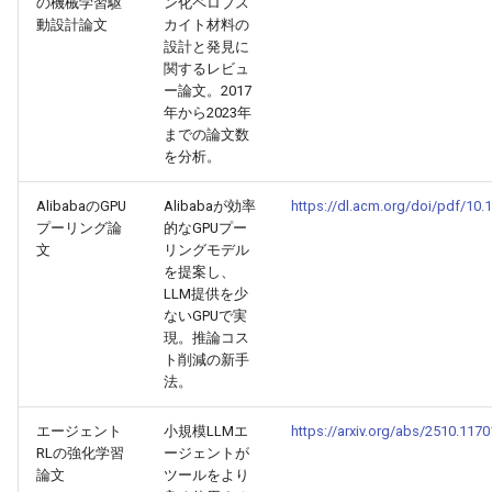
の機械学習駆
ン化ペロブス
動設計論文
カイト材料の
2026-05-06
2026-05-06
2025-10-21
2026-05-03
2025-10-21
2026-05-02
2025-10-21
設計と発見に
関するレビュ
2026-05-05
2026-05-05
2025-10-20
2026-05-02
2025-10-20
2026-05-01
2025-10-20
ー論文。2017
年から2023年
までの論文数
2026-05-04
2026-05-04
2025-10-19
2026-05-01
2025-10-19
2026-04-30
2025-10-19
を分析。
2026-05-03
2026-05-03
2025-10-18
2026-04-30
2025-10-18
2026-04-29
2025-10-18
AlibabaのGPU
Alibabaが効率
https://dl.acm.org/doi/pdf/10
プーリング論
的なGPUプー
2026-05-02
2026-05-02
2025-10-17
2026-04-29
2025-10-17
2026-04-28
2025-10-17
文
リングモデル
を提案し、
LLM提供を少
2026-05-01
2026-05-01
2025-10-16
2026-04-28
2025-10-16
2026-04-27
2025-10-16
ないGPUで実
現。推論コス
2026-04-30
2026-04-30
2025-10-15
2026-04-27
2025-10-15
2026-04-26
2025-10-15
ト削減の新手
法。
2026-04-29
2026-04-29
2025-10-14
2026-04-26
2025-10-14
2026-04-25
2025-10-14
エージェント
小規模LLMエ
https://arxiv.org/abs/2510.1170
RLの強化学習
ージェントが
2026-04-28
2026-04-28
2025-10-13
2026-04-25
2025-10-13
2026-04-24
2025-10-13
論文
ツールをより