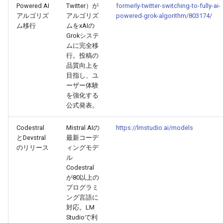
2026-06-03
2026-06-03
2025-11-18
2026-05-31
2025-11-18
2026-05-30
2025-11-18
2026-06-03
Powered AI
Twitter）が
formerly-twitter-switching-to-fully-ai-
アルゴリズ
アルゴリズ
powered-grok-algorithm/803174/
2026-06-02
2026-06-02
2025-11-17
2026-05-30
2025-11-17
2026-05-29
2025-11-17
2026-06-02
ム移行
ムをxAIの
Grokシステ
ムに完全移
2026-06-01
2026-06-01
2025-11-16
2026-05-29
2025-11-16
2026-05-28
2025-11-16
2026-06-01
行。投稿の
品質向上を
2026-05-31
2026-05-31
2025-11-15
2026-05-28
2025-11-15
2026-05-27
2025-11-15
2026-05-31
目指し、ユ
ーザー体験
を強化する
2026-05-30
2026-05-30
2025-11-14
2026-05-27
2025-11-14
2026-05-26
2025-11-14
2026-05-30
公式発表。
2026-05-29
2026-05-29
2025-11-13
2026-05-26
2025-11-13
2026-05-25
2025-11-13
2026-05-29
Codestral
Mistral AIの
https://lmstudio.ai/models
とDevstral
最新コーデ
2026-05-28
2026-05-28
2025-11-12
2026-05-25
2025-11-12
2026-05-24
2025-11-12
2026-05-28
のリリース
ィングモデ
ル
Codestral
2026-05-27
2026-05-27
2025-11-11
2026-05-24
2025-11-11
2026-05-23
2025-11-11
2026-05-27
が80以上の
プログラミ
2026-05-26
2026-05-26
2025-11-10
2026-05-23
2025-11-10
2026-05-22
2025-11-10
2026-05-26
ング言語に
対応。LM
Studioで利
2026-05-25
2026-05-25
2025-11-09
2026-05-22
2025-11-09
2026-05-21
2025-11-09
2026-05-25