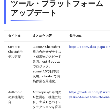
ツール・プラットフォーム
2026-03-12
2026-03-12
2025-08-23
2026-03-09
2026-03-08
アップデート
2026-03-11
2026-03-11
2025-08-22
2026-03-08
2026-03-07
2026-03-10
2026-03-10
2025-08-21
2026-03-07
2026-03-06
タイトル
まとめた内容
参考URL
2026-03-09
2026-03-09
2025-08-20
2026-03-06
2026-03-05
Cursor x
CursorとCheetahの
https://x.com/akira_papa_I
Cheetahモ
組み合わせがテキス
デル更新
ト成果物のスピード
2026-03-08
2026-03-08
2025-08-19
2026-03-05
2026-03-04
最強。gpt-5-codex
でロジック、
2026-03-07
2026-03-07
2025-08-18
2026-03-04
2026-03-03
sonnet4.5で日本語
表現、cheetahで簡
2026-03-06
2026-03-06
2025-08-17
2026-03-03
2026-03-02
易作業を最適化。
Anthropic
Anthropicが3年間の
https://medium.com/@airabb
2026-03-05
2026-03-05
2025-08-16
2026-03-02
2026-03-01
の新機能統
AI教訓を一機能に統
years-of-ai-lessons-into-on
合
合。生成AIとのイン
2026-03-04
2026-03-04
2025-08-15
2026-03-01
2026-02-28
タラクションを変革