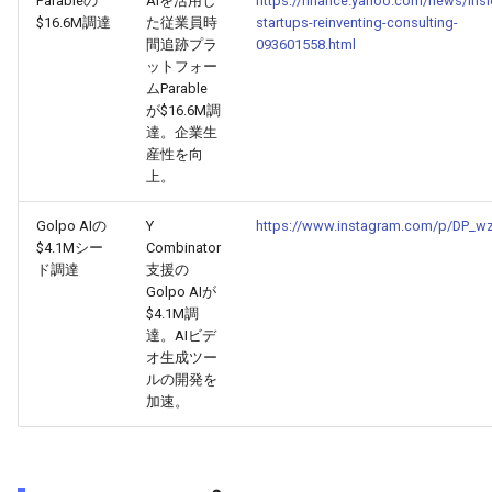
Parableの
AIを活用し
https://finance.yahoo.com/news/insi
$16.6M調達
た従業員時
startups-reinventing-consulting-
間追跡プラ
093601558.html
2026-03-21
2026-03-21
2025-09-01
2026-03-18
2026-03-17
ットフォー
ムParable
2026-03-20
2026-03-20
2025-08-31
2026-03-17
2026-03-16
が$16.6M調
達。企業生
2026-03-19
産性を向
2026-03-19
2025-08-30
2026-03-16
2026-03-15
上。
2026-03-18
2026-03-18
2025-08-29
2026-03-15
2026-03-14
Golpo AIの
Y
https://www.instagram.com/p/DP_
$4.1Mシー
Combinator
2026-03-17
2026-03-17
2025-08-28
2026-03-14
2026-03-13
ド調達
支援の
Golpo AIが
$4.1M調
2026-03-16
2026-03-16
2025-08-27
2026-03-13
2026-03-12
達。AIビデ
オ生成ツー
2026-03-15
2026-03-15
2025-08-26
2026-03-12
2026-03-11
ルの開発を
加速。
2026-03-14
2026-03-14
2025-08-25
2026-03-11
2026-03-10
2026-03-13
2026-03-13
2025-08-24
2026-03-10
2026-03-09