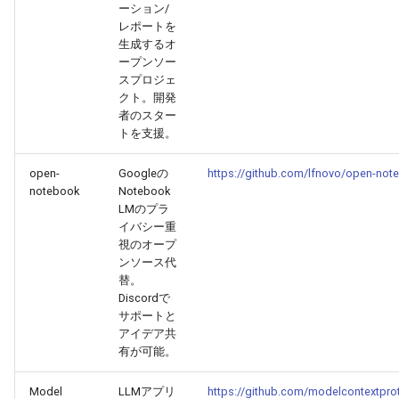
ーション/
2026-04-18
2026-04-18
2025-10-03
2026-04-15
2025-10-03
2026-04-14
2025-10-03
レポートを
生成するオ
2026-04-17
2026-04-17
2025-10-02
2026-04-14
2025-10-02
2026-04-13
2025-10-02
ープンソー
スプロジェ
クト。開発
2026-04-16
2026-04-16
2025-10-01
2026-04-13
2025-10-01
2026-04-12
2025-10-01
者のスター
トを支援。
2026-04-15
2026-04-15
2025-09-30
2026-04-12
2025-09-30
2026-04-11
2025-09-30
open-
Googleの
https://github.com/lfnovo/open-not
2026-04-14
2026-04-14
2025-09-29
2026-04-11
2025-09-29
2026-04-10
2025-09-29
notebook
Notebook
LMのプラ
イバシー重
2026-04-13
2026-04-13
2025-09-28
2026-04-10
2025-09-28_week
2026-04-09
2025-09-28
視のオープ
ンソース代
2026-04-12
2026-04-12
2025-09-27
2026-04-09
2025-09-27
2026-04-08
2025-09-27
替。
Discordで
サポートと
2026-04-11
2026-04-11
2025-09-26
2026-04-08
2025-09-26
2026-04-07
2025-09-26
アイデア共
有が可能。
2026-04-10
2026-04-10
2025-09-25
2026-04-07
2025-09-25
2026-04-06
2025-09-25
Model
LLMアプリ
https://github.com/modelcontextpro