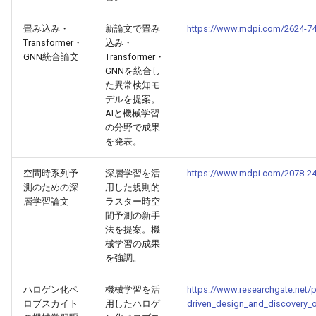
2026-05-15
2026-05-15
2025-10-30
2026-05-12
2025-10-30
2026-05-11
2025-10-30
畳み込み・
新論文で畳み
https://www.mdpi.com/2624-7
Transformer・
込み・
GNN統合論文
Transformer・
2026-05-14
2026-05-14
2025-10-29
2026-05-11
2025-10-29
2026-05-10
2025-10-29
GNNを統合し
た異常検知モ
2026-05-13
2026-05-13
2025-10-28
2026-05-10
2025-10-28
2026-05-09
2025-10-28
デルを提案。
AIと機械学習
の分野で成果
2026-05-12
2026-05-12
2025-10-27
2026-05-09
2025-10-27
2026-05-08
2025-10-27
を発表。
2026-05-11
2026-05-11
2025-10-26
2026-05-08
2025-10-26
2026-05-07
2025-10-26
空間時系列予
深層学習を活
https://www.mdpi.com/2078-2
測のための深
用した規則的
2026-05-10
2026-05-10
2025-10-25
2026-05-07
2025-10-25
2026-05-06
2025-10-25
層学習論文
ラスター時空
間予測の新手
法を提案。機
2026-05-09
2026-05-09
2025-10-24
2026-05-06
2025-10-24
2026-05-05
2025-10-24
械学習の成果
を強調。
2026-05-08
2026-05-08
2025-10-23
2026-05-05
2025-10-23
2026-05-04
2025-10-23
ハロゲン化ペ
機械学習を活
https://www.researchgate.net/
2026-05-07
2026-05-07
2025-10-22
2026-05-04
2025-10-22
2026-05-03
2025-10-22
ロブスカイト
用したハロゲ
driven_design_and_discovery_o