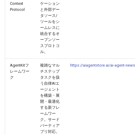
2026-04-09
2026-04-09
2025-09-24
2026-04-06
2025-09-24
2026-04-05
2025-09-24
Context
ケーション
Protocol
と外部デー
タソース/
2026-04-08
2026-04-08
2025-09-23
2026-04-05
2025-09-23
2026-04-04
2025-09-23
ツールをシ
ームレスに
2026-04-07
2026-04-07
2025-09-22
2026-04-04
2025-09-22
2026-04-03
2025-09-22
統合するオ
ープンソー
スプロトコ
2026-04-06
2026-04-06
2025-09-21
2026-04-03
2025-09-21
2026-04-02
2025-09-21
ル。
2026-04-05
2026-04-05
2025-09-17
2026-04-02
2025-09-21-week
2026-04-01
2025-09-20
AgentKitフ
複雑なマル
https://aiagentstore.ai/ai-agent-new
レームワー
チステップ
2026-04-04
2026-04-04
2025-09-16
2026-04-01
2025-09-20
2026-03-31
ク
タスクを扱
う自律AIエ
ージェント
2026-04-03
2026-04-03
2025-09-15
2026-03-31
2025-09-19
2026-03-30
を構築・展
開・最適化
2026-04-02
2026-04-02
2025-09-14
2026-03-30
2025-09-18
2026-03-29
する新フレ
ームワー
ク。サード
2026-04-01
2026-04-01
2025-09-12
2026-03-29
2025-09-16
2026-03-28
パーティア
プリ対応。