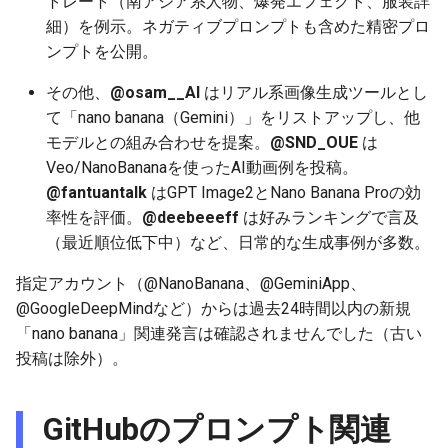
トレート（南アジア系人物、爆発エフェクト、服装詳
2025-12-06
2026-06-21
2025-12-06
2026-06-21
2025-12-06
2026-01-18
2026-01-18
2026-01-18
2026-01-13
2026-06-19
2025-12-06
2026-01-18
2026-06-21
2026-06-16
細）を例示。ネガティブプロンプトも含めた精密プロ
ンプトを公開。
2025-12-05
2026-06-20
2025-12-05
2026-06-20
2025-12-05
2026-01-11
2026-01-11
2026-01-11
2026-06-18
2025-12-05
2026-01-11
2026-06-20
2026-06-15
その他、
@osam__AI
はリアル系画像生成ツールとし
2025-12-04
2026-06-19
2025-12-04
2026-06-19
2025-12-04
2026-01-04
2026-01-04
2026-01-04
2026-06-17
2025-12-04
2026-01-04
2026-06-19
2026-06-14
て「nano banana（Gemini）」をリストアップし、他
モデルとの組み合わせを提案。
@SND_OUE
は
2025-12-03
2026-06-18
2025-12-03
2026-06-18
2025-12-03
2026-06-16
2025-12-03
2026-06-18
2026-06-13
Veo/NanoBananaを使ったAI動画例を投稿。
@fantuantalk
はGPT Image2とNano Banana Proの効
2025-12-02
2026-06-17
2025-12-02
2026-06-17
2025-12-02
2026-06-15
2025-12-02
2026-06-17
2026-06-11
率性を評価。
@deebeeeff
は好みランキングで言及
（最近順位低下中）など、日常的な生成事例が多数。
2025-12-01
2026-06-16
2025-12-01
2026-06-16
2025-12-01
2026-06-14
2025-12-01
2026-06-16
2026-06-10
指定アカウント（@NanoBanana、@GeminiApp、
@GoogleDeepMindなど）からは過去24時間以内の新規
2025-11-30
2026-06-15
2025-11-30
2026-06-15
2025-11-30
2026-06-13
2025-11-30
2026-06-15
2026-06-09
「nano banana」関連発言は確認されませんでした（古い
投稿は除外）。
2025-11-29
2026-06-14
2025-11-29
2026-06-14
2025-11-29
2026-06-12
2025-11-29
2026-06-14
2026-06-08
2025-11-28
2026-06-13
2025-11-28
2026-06-13
2025-11-28
2026-06-11
2025-11-28
2026-06-13
2026-06-07
GitHubのプロンプト関連