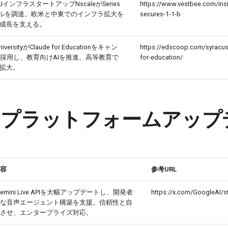
AIインフラスタートアップNscaleがSeries
https://www.vestbee.com/insi
ドルを調達。欧米と中東でのインフラ拡大を
secures-1-1-b
I成長を支える。
UniversityがClaude for Educationをキャン
https://edscoop.com/syracuse
採用し、教育向けAIを推進。高等教育で
for-education/
を拡大。
・プラットフォームアップ
容
参考URL
Gemini Live APIを大幅アップデートし、開発者
https://x.com/GoogleAI/
な音声エージェント構築を支援。信頼性と自
させ、エンタープライズ対応。