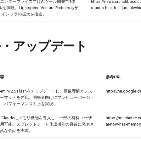
l AIがエンタープライズ向けAIツール開発で1億
https://news.crunchbase.c
を調達。Lightspeed Venture Partnersらが
rounds-health-ai-judi-filevin
AIインフラの拡大を推進。
ル・アップデート
容
参考URL
Gemini 2.5 Flashをアップデートし、画像理解とレス
https://ai.google.
ーマットを強化。開発者向けにプレビューバージョ
、パフォーマンス向上を実現。
picがClaudeにメモリ機能を導入し、一部の有料ユーザ
https://mashable.c
用可能。スプレッドシート作成機能の直後に発表さ
ai-now-has-memory
然な会話を実現。