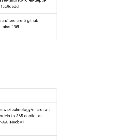
set-tailored-for-in-depth-
491cc9dedd
iran/here-are-5-github-
o-miss-198l
news/technology/microsoft-
odels-to-365-copilot-as-
/ar-AA1NecbV?