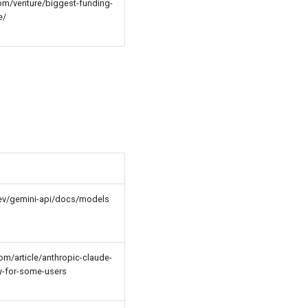
om/venture/biggest-funding-
e/
dev/gemini-api/docs/models
om/article/anthropic-claude-
-for-some-users