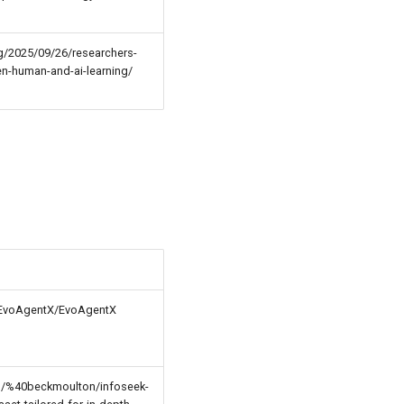
g/2025/09/26/researchers-
en-human-and-ai-learning/
/EvoAgentX/EvoAgentX
m/%40beckmoulton/infoseek-