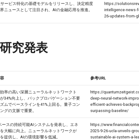
金融サービス特化の基礎モデルをリリースし、決定精度
https://solutionsrev
界ニュースとして注目され、AIの金融応用を推進。
intelligence-news-
26-updates-from-gl
研究発表
容
参考URL
効率の高い深層ニューラルネットワークト
https://quantumzeitgeist.
が34%向上し、バックプロパゲーション不要
deep-neural-network-impro
ズムでベースラインを41%上回る。量子コン
efficient-achieves-backpro
ングの文脈で重要。
surpassing-baseline/
光ベースの持続可能AIシステムを発表し、エネ
https://www.financialconte
を大幅に向上。ニューラルネットワークが
2025-9-26-ucla-unveils-gro
を提供し、AIの環境影響を低減。
sustainable-ai-system-a-le