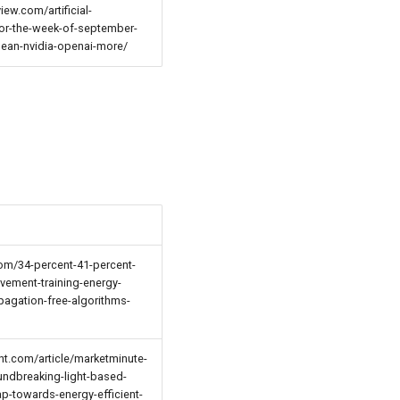
iew.com/artificial-
for-the-week-of-september-
ean-nvidia-openai-more/
com/34-percent-41-percent-
vement-training-energy-
pagation-free-algorithms-
nt.com/article/marketminute-
undbreaking-light-based-
ap-towards-energy-efficient-