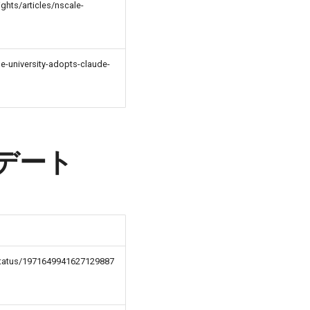
ghts/articles/nscale-
-university-adopts-claude-
デート
status/1971649941627129887