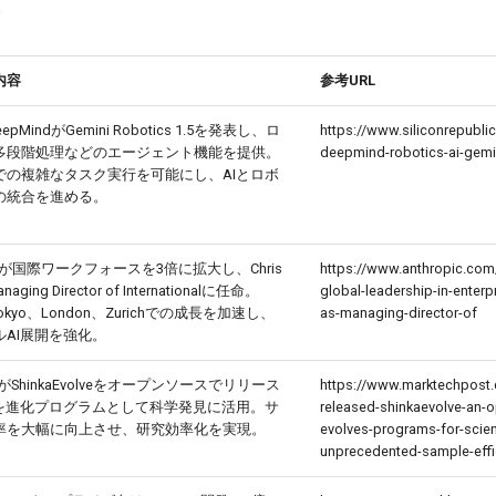
内容
参考URL
DeepMindがGemini Robotics 1.5を発表し、ロ
https://www.siliconrepubl
多段階処理などのエージェント機能を提供。
deepmind-robotics-ai-gemi
での複雑なタスク実行を可能にし、AIとロボ
の統合を進める。
picが国際ワークフォースを3倍に拡大し、Chris
https://www.anthropic.co
naging Director of Internationalに任命。
global-leadership-in-enterpr
、Tokyo、London、Zurichでの成長を加速し、
as-managing-director-of
ルAI展開を強化。
 AIがShinkaEvolveをオープンソースでリリース
https://www.marktechpost.
Mを進化プログラムとして科学発見に活用。サ
released-shinkaevolve-an-
率を大幅に向上させ、研究効率化を実現。
evolves-programs-for-scient
unprecedented-sample-effi