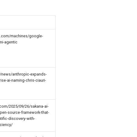
ic.com/machines/google-
ni-agentic
m/news/anthropic-expands-
ise-ai-naming-chris-ciauri-
com/2025/09/26/sakana-ai-
open-source-framework-that-
ific-discovery-with-
ciency/