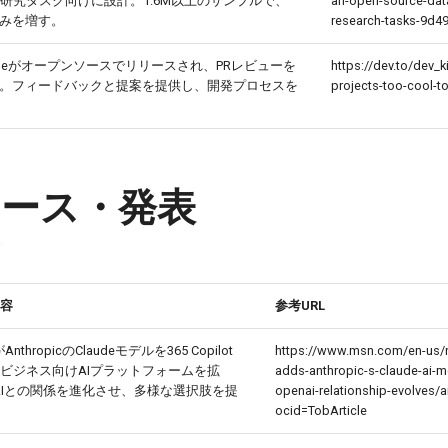
研究タスク向けに設計。1.6M以上のサンプルで、
an-open-source-data
深みを増す。
research-tasks-9d
Mergeがオープンソースでリリースされ、PRレビューを
https://dev.to/dev_k
化。フィードバックと提案を提供し、開発プロセスを
projects-too-cool-t
ュース・発表
容
参考URL
tがAnthropicのClaudeモデルを365 Copilot
https://www.msn.com/en-us/
ビジネス向けAIプラットフォームを拡
adds-anthropic-s-claude-ai-m
nAIとの関係を進化させ、多様な選択肢を提
openai-relationship-evolves
ocid=TobArticle