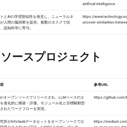
artificial-intelligence
トとAIの学習類似性を発見し、ニューラルネ
https://www.technology.or
が人間の脳洞察を提供。複数のタスクで信
uncover-similarities-betwe
、認知科学に寄与。
ンソースプロジェクト
容
参考URL
entXがオープンソースでリリースされ、LLMベースのエ
https://github.com
を進化的に構築・評価。モジュール化と目標駆動型
されたワークフローを実現。
究所がInfoSeekデータセットをオープンソースで公
https://medium.co