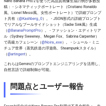
Nano Banana Pro/2を使った高品質画像生成の例が多数投
2025-12-06
2026-06-21
2025-12-06
2026-06-21
2025-12-06
2026-01-18
2026-01-18
2026-01-18
2026-01-13
2026-06-19
2025-12-06
2026-01-18
2026-06-21
2026-06-16
稿： - シネマティックポートレート（Cristiano Ronaldo
風、Lionel Messi風、女性ポートレート）で詳細プロンプ
2025-12-05
2026-06-20
2025-12-05
2026-06-20
2025-12-05
2026-01-11
2026-01-11
2026-01-11
2026-06-18
2025-12-05
2026-01-11
2026-06-20
2026-06-15
ト共有（
@Kashberg_0
）。 - JSON形式の詳細プロンプト
でリアルなプールサイドショット（Sadie Sink風）生成
2025-12-04
2026-06-19
2025-12-04
2026-06-19
2025-12-04
2026-01-04
2026-01-04
2026-01-04
2026-06-17
2025-12-04
2026-01-04
2026-06-19
2026-06-14
（
@BananaPromptPro
）。 - ファッション・エディトリア
ル（Sydney Sweeney、Megan Fox、Sabrina Carpenter）
2025-12-03
2026-06-18
2025-12-03
2026-06-18
2025-12-03
2026-06-16
2025-12-03
2026-06-18
2026-06-13
で高級カフェシーン（
@Noira_exe
）。 - シュール・ミニ
チュア世界（蒸気鉄道の浮遊島、Steampunkスタイル）
2025-12-02
2026-06-17
2025-12-02
2026-06-17
2025-12-02
2026-06-15
2025-12-02
2026-06-17
2026-06-11
（
@artingent
）。
2025-12-01
2026-06-16
2025-12-01
2026-06-16
2025-12-01
2026-06-14
2025-12-01
2026-06-16
2026-06-10
これらはGeminiのプロンプトエンジニアリングを活用し、
自然言語で詳細制御が可能。
2025-11-30
2026-06-15
2025-11-30
2026-06-15
2025-11-30
2026-06-13
2025-11-30
2026-06-15
2026-06-09
問題点とユーザー報告
2025-11-29
2026-06-14
2025-11-29
2026-06-14
2025-11-29
2026-06-12
2025-11-29
2026-06-14
2026-06-08
2025-11-28
2026-06-13
2025-11-28
2026-06-13
2025-11-28
2026-06-11
2025-11-28
2026-06-13
2026-06-07