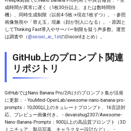
Freepik経由でのNano Banana Pro利用で不具合報告： - 生
2025-11-27
2026-06-12
2025-11-27
2026-06-12
2025-11-27
2026-06-10
2025-11-27
2026-06-12
2026-06-06
成時間が異常に遅く（1枚30分以上、または数時間待
機）、同時生成制限（以前4-5枚→現在1枚ずつ）。 - 参照
2025-11-26
2026-06-11
2025-11-26
2026-06-11
2025-11-26
2026-06-09
2025-11-26
2026-06-11
2026-06-05
画像無視や「替え玉」現象（顔が別人になる）。 - 原因と
してThinking Fast導入やサーバー制限を疑う声多数。運営
2025-11-25
2026-06-10
2025-11-25
2026-06-10
2025-11-25
2026-06-07
2025-11-25
2026-06-10
2026-06-04
は調査中（
@seisei_ai_1st
のDiscordまとめ）。
2025-11-24
2026-06-09
2025-11-24
2026-06-09
2025-11-24
2026-06-06
2025-11-24
2026-06-09
2026-06-03
GitHub上のプロンプト関連
2025-11-23
2026-06-08
2025-11-23
2026-06-08
2025-11-23
2026-06-05
2025-11-23
2026-06-08
2026-06-02
リポジトリ
2025-11-22
2026-06-07
2025-11-22
2026-06-07
2025-11-22
2026-06-04
2025-11-22
2026-06-07
2026-06-01
2025-11-21
2026-06-06
2025-11-21
2026-06-06
2025-11-21
2026-06-03
2025-11-21
2026-06-06
2026-05-31
GitHubではNano Banana Pro/2向けのプロンプト集が活発
に更新： - YouMind-OpenLab/awesome-nano-banana-pro-
2025-11-20
2026-06-05
2025-11-20
2026-06-05
2025-11-20
2026-06-02
2025-11-20
2026-06-05
2026-05-30
prompts：10,000以上のキュレートプロンプト、16言語対
応、プレビュー画像付き。 - devanshug2307/Awesome-
2025-11-19
2026-06-04
2025-11-19
2026-06-04
2025-11-19
2026-05-31
2025-11-19
2026-06-04
Nano-Banana-Prompts：900以上の高品質プロンプト（3D
ミニチュア、製品写真、キャラクター設計など）。 -