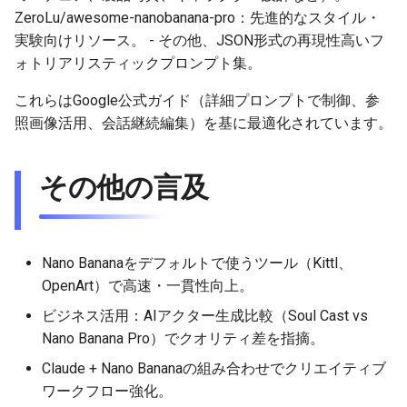
2025-11-18
2026-06-03
2025-11-18
2026-06-03
2025-11-18
2026-05-30
2025-11-18
2026-06-03
ZeroLu/awesome-nanobanana-pro：先進的なスタイル・
実験向けリソース。 - その他、JSON形式の再現性高いフ
2025-11-17
2026-06-02
2025-11-17
2026-06-02
2025-11-17
2026-05-29
2025-11-17
2026-06-02
ォトリアリスティックプロンプト集。
2025-11-16
2026-06-01
2025-11-16
2026-06-01
2025-11-16
2026-05-28
2025-11-16
2026-06-01
これらはGoogle公式ガイド（詳細プロンプトで制御、参
照画像活用、会話継続編集）を基に最適化されています。
2025-11-15
2026-05-31
2025-11-15
2026-05-31
2025-11-15
2026-05-27
2025-11-15
2026-05-31
その他の言及
2025-11-14
2026-05-30
2025-11-14
2026-05-30
2025-11-14
2026-05-26
2025-11-14
2026-05-30
2025-11-13
2026-05-29
2025-11-13
2026-05-29
2025-11-13
2026-05-25
2025-11-13
2026-05-29
Nano Bananaをデフォルトで使うツール（Kittl、
2025-11-12
2026-05-28
2025-11-12
2026-05-28
2025-11-12
2026-05-24
2025-11-12
2026-05-28
OpenArt）で高速・一貫性向上。
2025-11-11
2026-05-27
2025-11-11
2026-05-27
2025-11-11
2026-05-23
2025-11-11
2026-05-27
ビジネス活用：AIアクター生成比較（Soul Cast vs
Nano Banana Pro）でクオリティ差を指摘。
2025-11-10
2026-05-26
2025-11-10
2026-05-26
2025-11-10
2026-05-22
2025-11-10
2026-05-26
Claude + Nano Bananaの組み合わせでクリエイティブ
ワークフロー強化。
2025-11-09
2026-05-25
2025-11-09
2026-05-25
2025-11-09
2026-05-21
2025-11-09
2026-05-25