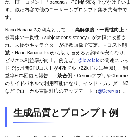
ね・RT・コメント「banana」でDM配布を呼びかけていま
2025-12-15
2026-07-01
2025-12-15
2026-07-01
2025-12-15
2026-03-22
2025-09-24
2026-03-22
2026-03-22
2026-03-22
2026-03-15
2026-06-30
2025-12-15
2026-03-22
2026-06-30
2026-06-28
す。似た内容で他のユーザーもプロンプト集を共有中で
す。
2025-12-14
2026-06-30
2025-12-14
2026-06-30
2025-12-14
2026-03-15
2025-09-21
2026-03-15
2026-03-15
2026-03-15
2026-03-08
2026-06-28
2025-12-14
2026-03-15
2026-06-29
2026-06-25
Nano Banana 2の利点として： -
高解像度・一貫性向上
：
2025-12-13
2026-06-29
2025-12-13
2026-06-29
2025-12-13
2026-03-08
2025-09-19
2026-03-08
2026-03-08
2026-03-08
2026-03-01
2026-06-26
2025-12-13
2026-03-08
2026-06-28
2026-06-24
被写体の一貫性（subject consistency）が大幅に改善さ
れ、人物やキャラクターが複数画像で安定。 -
コスト削
2025-12-12
2026-06-28
2025-12-12
2026-06-28
2025-12-12
2026-03-01
2026-03-01
2026-03-01
2026-03-01
2026-02-22
2026-06-25
2025-12-12
2026-03-01
2026-06-27
2026-06-23
減
：Nano Banana Proから切り替えると約50%安くなり、
ビジネス利益率が向上。例えば、
@levelsio
の関連スレッ
2025-12-11
2026-06-26
2025-12-11
2026-06-26
2025-12-11
2026-02-22
2026-02-22
2026-02-22
2026-02-22
2026-02-15
2026-06-24
2025-12-11
2026-02-22
2026-06-26
2026-06-22
ドでは月間GPUコストが47kドル→22kドルに半減し、利
益率80%回復と報告。 -
統合例
：GeminiアプリやChrome
2025-12-10
2026-06-25
2025-12-10
2026-06-25
2025-12-10
2026-02-15
2026-02-15
2026-02-15
2026-02-15
2026-02-08
2026-06-23
2025-12-10
2026-02-15
2026-06-25
2026-06-21
のサイドパネルで利用可能になり、インド・カナダ・NZ
などでローカル言語対応のアップデート（
@Screvia
）。
2025-12-09
2026-06-24
2025-12-09
2026-06-24
2025-12-09
2026-02-08
2026-02-08
2026-02-08
2026-02-08
2026-02-01
2026-06-22
2025-12-09
2026-02-08
2026-06-24
2026-06-20
生成品質とプロンプト例
2025-12-08
2026-06-23
2025-12-08
2026-06-23
2025-12-08
2026-02-01
2026-02-05
2026-02-01
2026-02-01
2026-01-25
2026-06-21
2025-12-08
2026-02-01
2026-06-23
2026-06-18
2025-12-07
2026-06-22
2025-12-07
2026-06-22
2025-12-07
2026-01-25
2026-01-25
2026-01-25
2026-01-18
2026-06-20
2025-12-07
2026-01-25
2026-06-22
2026-06-17