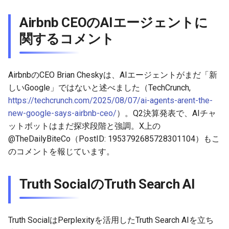
2026-03-31
2026-03-31
2025-09-15
2026-03-28
2025-09-15
2026-03-27
Airbnb CEOのAIエージェントに
2026-03-30
2026-03-30
2025-09-14
2026-03-27
2026-03-26
関するコメント
2026-03-29
2026-03-29
2025-09-13
2026-03-26
2026-03-25
AirbnbのCEO Brian Cheskyは、AIエージェントがまだ「新
2026-03-28
2026-03-28
2025-09-12
2026-03-25
2026-03-24
しいGoogle」ではないと述べました（TechCrunch,
https://techcrunch.com/2025/08/07/ai-agents-arent-the-
2026-03-27
2026-03-27
2025-09-11
2026-03-24
2026-03-23
new-google-says-airbnb-ceo/
）。Q2決算発表で、AIチャ
ットボットはまだ探求段階と強調。X上の
2026-03-26
2026-03-26
2025-09-10
2026-03-23
2026-03-22
@TheDailyBiteCo（PostID: 1953792685728301104）もこ
のコメントを報じています。
2026-03-25
2026-03-25
2025-09-09
2026-03-22
2026-03-21
2026-03-24
2026-03-24
2025-09-08
2026-03-21
2026-03-20
Truth SocialのTruth Search AI
2026-03-23
2026-03-23
2025-09-07
2026-03-20
2026-03-19
Truth SocialはPerplexityを活用したTruth Search AIを立ち
2026-03-22
2026-03-22
2025-09-06
2026-03-19
2026-03-18