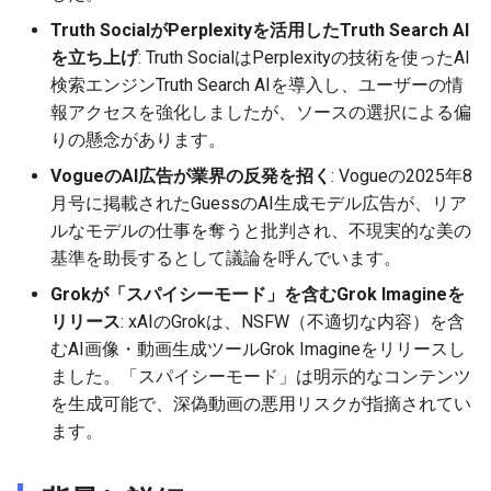
2026-06-21
2026-06-21
2025-12-06
2026-01-18
2026-01-18
2026-06-19
2025-12-06
2026-01-18
2026-01-13
2026-06-19
2025-12-06
2026-01-18
2026-06-21
2026-06-16
Truth SocialがPerplexityを活用したTruth Search AI
を立ち上げ
: Truth SocialはPerplexityの技術を使ったAI
2026-06-20
2026-06-20
2025-12-05
2026-01-11
2026-01-11
2026-06-18
2025-12-05
2026-01-11
2026-06-18
2025-12-05
2026-01-11
2026-06-20
2026-06-15
検索エンジンTruth Search AIを導入し、ユーザーの情
報アクセスを強化しましたが、ソースの選択による偏
2026-06-19
2026-06-19
2025-12-04
2026-01-04
2026-01-04
2026-06-17
2025-12-04
2026-01-04
2026-06-17
2025-12-04
2026-01-04
2026-06-19
2026-06-14
りの懸念があります。
VogueのAI広告が業界の反発を招く
: Vogueの2025年8
2026-06-18
2026-06-18
2025-12-03
2026-06-16
2025-12-03
2026-06-16
2025-12-03
2026-06-18
2026-06-13
月号に掲載されたGuessのAI生成モデル広告が、リア
ルなモデルの仕事を奪うと批判され、不現実的な美の
2026-06-17
2026-06-17
2025-12-02
2026-06-14
2025-12-02
2026-06-15
2025-12-02
2026-06-17
2026-06-11
基準を助長するとして議論を呼んでいます。
2026-06-16
2026-06-16
2025-12-01
2026-06-13
2025-12-01
2026-06-14
2025-12-01
2026-06-16
2026-06-10
Grokが「スパイシーモード」を含むGrok Imagineを
リリース
: xAIのGrokは、NSFW（不適切な内容）を含
2026-06-15
2026-06-15
2025-11-30
2026-06-12
2025-11-30
2026-06-13
2025-11-30
2026-06-15
2026-06-09
むAI画像・動画生成ツールGrok Imagineをリリースし
ました。「スパイシーモード」は明示的なコンテンツ
2026-06-14
2026-06-14
2025-11-29
2026-06-11
2025-11-29
2026-06-12
2025-11-29
2026-06-14
2026-06-08
を生成可能で、深偽動画の悪用リスクが指摘されてい
ます。
2026-06-13
2026-06-13
2025-11-28
2026-06-10
2025-11-28
2026-06-11
2025-11-28
2026-06-13
2026-06-07