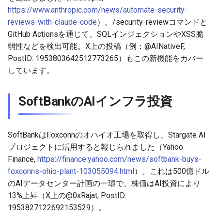
2026-04-09
2026-04-09
2025-09-24
2026-04-06
2025-09-24
2026-04-05
2025-09-24
https://www.anthropic.com/news/automate-security-
reviews-with-claude-code
）。/security-reviewコマンドと
2026-04-08
2026-04-08
2025-09-23
2026-04-05
2025-09-23
2026-04-04
2025-09-23
GitHub Actionsを通じて、SQLインジェクションやXSS脆
弱性などを検出可能。X上の投稿（例：@AINativeF,
2026-04-07
2026-04-07
2025-09-22
2026-04-04
2025-09-22
2026-04-03
2025-09-22
PostID: 1953803642512773265）もこの新機能をカバー
しています。
2026-04-06
2026-04-06
2025-09-21
2026-04-03
2025-09-21
2026-04-02
2025-09-21
SoftBankのAIインフラ投資
2026-04-05
2026-04-05
2025-09-20
2026-04-02
2025-09-21-week
2026-04-01
2025-09-20
2026-04-04
2026-04-04
2025-09-19
2026-04-01
2025-09-20
2026-03-31
SoftBankはFoxconnのオハイオ工場を取得し、Stargate AI
2026-04-03
2026-04-03
2025-09-18
2026-03-31
2025-09-19
2026-03-30
プロジェクトに活用すると報じられました（Yahoo
Finance,
https://finance.yahoo.com/news/softbank-buys-
2026-04-02
2026-04-02
2025-09-17
2026-03-30
2025-09-18
2026-03-29
foxconns-ohio-plant-103055094.html
）。これは500億ドル
のAIデータセンター計画の一環で、株価はAI投資により
2026-04-01
2026-04-01
2025-09-16
2026-03-29
2025-09-16
2026-03-28
13%上昇（X上の@0xRajat, PostID:
1953827122692153529）。