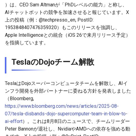
）は、CEO Sam Altmanが「PhDレベルの能力」と称し、
2026-05-06
2026-05-06
2025-10-21
2026-05-03
2025-10-21
2026-05-02
2025-10-21
AIチャットボットの競争を加速させると報じています。X
上の投稿（例：@techpresso_en, PostID:
2026-05-05
2026-05-05
2025-10-20
2026-05-02
2025-10-20
2026-05-01
2025-10-20
1953848407476359320）もこのリリースを強調し、
Apple Intelligenceとの統合（iOS 26で来月リリース予定）
2026-05-04
2026-05-04
2025-10-19
2026-05-01
2025-10-19
2026-04-30
2025-10-19
を指摘しています。
2026-05-03
2026-05-03
2025-10-18
2026-04-30
2025-10-18
2026-04-29
2025-10-18
TeslaのDojoチーム解散
2026-05-02
2026-05-02
2025-10-17
2026-04-29
2025-10-17
2026-04-28
2025-10-17
TeslaはDojoスーパーコンピュータチームを解散し、AIイ
2026-05-01
2026-05-01
2025-10-16
2026-04-28
2025-10-16
2026-04-27
2025-10-16
ンフラ開発を外部パートナーに委ねる方針を発表しました
（Bloomberg,
2026-04-30
2026-04-30
2025-10-15
2026-04-27
2025-10-15
2026-04-26
2025-10-15
https://www.bloomberg.com/news/articles/2025-08-
2026-04-29
2026-04-29
2025-10-14
2026-04-26
2025-10-14
2026-04-25
2025-10-14
07/tesla-disbands-dojo-supercomputer-team-in-blow-to-
ai-effort
）。これは8月8日のニュースで、チームリーダー
2026-04-28
2026-04-28
2025-10-13
2026-04-25
2025-10-13
2026-04-24
2025-10-13
Peter Bannonが退社し、NvidiaやAMDへの依存を強める動