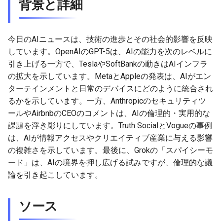
背景と詳細
2026-06-12
2026-06-12
2025-11-27
2026-06-09
2025-11-27
2026-06-10
2025-11-27
2026-06-12
2026-06-06
2026-06-11
2026-06-11
2025-11-26
2026-06-08
2025-11-26
2026-06-09
2025-11-26
2026-06-11
2026-06-05
今日のAIニュースは、技術の進歩とその社会的影響を反映
しています。OpenAIのGPT-5は、AIの能力を次のレベルに
2026-06-10
2026-06-10
2025-11-25
2026-06-07
2025-11-25
2026-06-07
2025-11-25
2026-06-10
2026-06-04
引き上げる一方で、TeslaやSoftBankの動きはAIインフラ
の拡大を示しています。MetaとAppleの発表は、AIがエン
2026-06-09
2026-06-09
2025-11-24
2026-06-06
2025-11-24
2026-06-06
2025-11-24
2026-06-09
2026-06-03
ターテインメントと日常のデバイスにどのように統合され
るかを示しています。一方、Anthropicのセキュリティツ
2026-06-08
2026-06-08
2025-11-23
2026-06-05
2025-11-23
2026-06-05
2025-11-23
2026-06-08
2026-06-02
ールやAirbnbのCEOのコメントは、AIの倫理的・実用的な
課題を浮き彫りにしています。Truth SocialとVogueの事例
2026-06-07
2026-06-07
2025-11-22
2026-06-04
2025-11-22
2026-06-04
2025-11-22
2026-06-07
2026-06-01
は、AIが情報アクセスやクリエイティブ産業に与える影響
2026-06-06
2026-06-06
2025-11-21
2026-06-03
2025-11-21
2026-06-03
2025-11-21
2026-06-06
2026-05-31
の複雑さを示しています。最後に、Grokの「スパイシーモ
ード」は、AIの境界を押し広げる試みですが、倫理的な議
2026-06-05
2026-06-05
2025-11-20
2026-06-02
2025-11-20
2026-06-02
2025-11-20
2026-06-05
2026-05-30
論を引き起こしています。
2026-06-04
2026-06-04
2025-11-19
2026-06-01
2025-11-19
2026-05-31
2025-11-19
2026-06-04
ソース