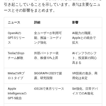
引き起こしていることを示しています。表1は主要なニュ
2026-03-03
2026-03-03
2025-08-18
2026-02-28
2026-02-27
ースとその影響をまとめます。
2026-03-02
2026-03-02
2025-08-17
2026-02-27
2026-02-26
ニュース
詳細
影響
2026-03-01
2026-03-01
2025-08-16
2026-02-26
2026-02-25
OpenAIの
全ユーザーが利用可
AI能力の飛躍、
GPT-5リリー
能、推論・コーディ
Appleとの統合で
2026-02-28
2026-02-28
2025-08-15
2026-02-25
2026-02-24
ス
ング強化
拡大
2026-02-27
2026-02-27
2025-08-14
2026-02-24
2026-02-23
TeslaのDojo
外部パートナー依
AIインフラのシフ
チーム解散
存、株価13%上昇
ト、投資家の関心
高まる
2026-02-26
2026-02-26
2025-08-13
2026-02-23
2026-02-22
MetaのVRプ
SIGGRAPH 2025で披
VR技術の進歩、商
2026-02-25
2026-02-25
2025-08-12
2026-02-22
2026-02-21
ロトタイプ
露、研究段階
用化は未定
2026-02-24
2026-02-24
2025-08-11
2026-02-21
2026-02-20
Apple
iOS 26で来月リリース
Siri強化、日常デバ
Intelligenceの
イスでのAI進化
GPT-5統合
2026-02-23
2026-02-23
2025-08-09
2026-02-20
2026-02-19