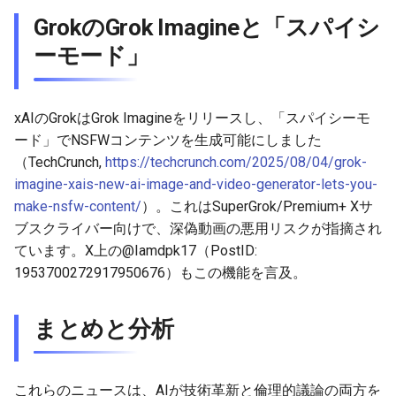
GrokのGrok Imagineと「スパイシ
2026-03-12
2026-03-12
2025-08-27
2026-03-09
2026-03-08
ーモード」
2026-03-11
2026-03-11
2025-08-26
2026-03-08
2026-03-07
xAIのGrokはGrok Imagineをリリースし、「スパイシーモ
2026-03-10
2026-03-10
2025-08-25
2026-03-07
2026-03-06
ード」でNSFWコンテンツを生成可能にしました
（TechCrunch,
https://techcrunch.com/2025/08/04/grok-
2026-03-09
2026-03-09
2025-08-24
2026-03-06
2026-03-05
imagine-xais-new-ai-image-and-video-generator-lets-you-
make-nsfw-content/
）。これはSuperGrok/Premium+ Xサ
2026-03-08
2026-03-08
2025-08-23
2026-03-05
2026-03-04
ブスクライバー向けで、深偽動画の悪用リスクが指摘され
2026-03-07
2026-03-07
2025-08-22
2026-03-04
2026-03-03
ています。X上の@Iamdpk17（PostID:
1953700272917950676）もこの機能を言及。
2026-03-06
2026-03-06
2025-08-21
2026-03-03
2026-03-02
まとめと分析
2026-03-05
2026-03-05
2025-08-20
2026-03-02
2026-03-01
2026-03-04
2026-03-04
2025-08-19
2026-03-01
2026-02-28
これらのニュースは、AIが技術革新と倫理的議論の両方を