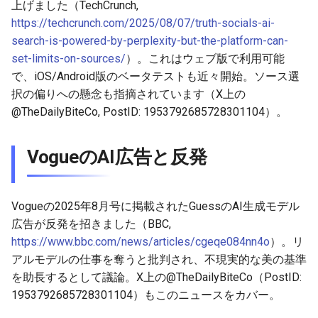
上げました（TechCrunch,
https://techcrunch.com/2025/08/07/truth-socials-ai-
2026-03-21
2026-03-21
2025-09-05
2026-03-18
2026-03-17
search-is-powered-by-perplexity-but-the-platform-can-
set-limits-on-sources/
）。これはウェブ版で利用可能
2026-03-20
2026-03-20
2025-09-04
2026-03-17
2026-03-16
で、iOS/Android版のベータテストも近々開始。ソース選
択の偏りへの懸念も指摘されています（X上の
2026-03-19
2026-03-19
2025-09-03
2026-03-16
2026-03-15
@TheDailyBiteCo, PostID: 1953792685728301104）。
2026-03-18
2026-03-18
2025-09-02
2026-03-15
2026-03-14
VogueのAI広告と反発
2026-03-17
2026-03-17
2025-09-01
2026-03-14
2026-03-13
2026-03-16
2026-03-16
2025-08-31
2026-03-13
2026-03-12
Vogueの2025年8月号に掲載されたGuessのAI生成モデル
広告が反発を招きました（BBC,
2026-03-15
2026-03-15
2025-08-30
2026-03-12
2026-03-11
https://www.bbc.com/news/articles/cgeqe084nn4o
）。リ
アルモデルの仕事を奪うと批判され、不現実的な美の基準
2026-03-14
2026-03-14
2025-08-29
2026-03-11
2026-03-10
を助長するとして議論。X上の@TheDailyBiteCo（PostID:
1953792685728301104）もこのニュースをカバー。
2026-03-13
2026-03-13
2025-08-28
2026-03-10
2026-03-09