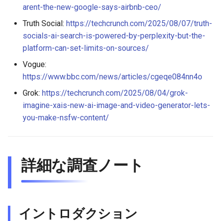
arent-the-new-google-says-airbnb-ceo/
2026-05-24
2026-05-24
2025-11-08
2026-05-21
2025-11-08
2026-05-20
2025-11-08
2026-05-24
Truth Social:
https://techcrunch.com/2025/08/07/truth-
socials-ai-search-is-powered-by-perplexity-but-the-
2026-05-23
2026-05-23
2025-11-07
2026-05-20
2025-11-07
2026-05-19
2025-11-07
2026-05-23
platform-can-set-limits-on-sources/
Vogue:
2026-05-22
2026-05-22
2025-11-06
2026-05-19
2025-11-06
2026-05-18
2025-11-06
2026-05-22
https://www.bbc.com/news/articles/cgeqe084nn4o
Grok:
https://techcrunch.com/2025/08/04/grok-
2026-05-21
2026-05-21
2025-11-05
2026-05-18
2025-11-05
2026-05-17
2025-11-05
2026-05-21
imagine-xais-new-ai-image-and-video-generator-lets-
you-make-nsfw-content/
2026-05-20
2026-05-20
2025-11-04
2026-05-17
2025-11-04
2026-05-16
2025-11-04
2026-05-20
2026-05-19
2026-05-19
2025-11-03
2026-05-16
2025-11-03
2026-05-15
2025-11-03
2026-05-18
詳細な調査ノート
2026-05-18
2026-05-18
2025-11-02
2026-05-15
2025-11-02
2026-05-14
2025-11-02
2026-05-17
2026-05-17
2025-11-01
2026-05-14
2025-11-01
2026-05-13
2025-11-01
イントロダクション
2026-05-16
2026-05-16
2025-10-31
2026-05-13
2025-10-31
2026-05-12
2025-10-31