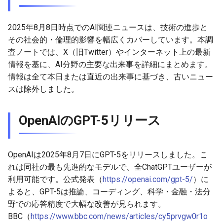
2026-05-15
2026-05-15
2025-10-30
2026-05-12
2025-10-30
2026-05-11
2025-10-30
2025年8月8日時点でのAI関連ニュースは、技術の進歩と
その社会的・倫理的影響を幅広くカバーしています。本調
2026-05-14
2026-05-14
2025-10-29
2026-05-11
2025-10-29
2026-05-10
2025-10-29
査ノートでは、X（旧Twitter）やインターネット上の最新
情報を基に、AI分野の主要な出来事を詳細にまとめます。
2026-05-13
2026-05-13
2025-10-28
2026-05-10
2025-10-28
2026-05-09
2025-10-28
情報は全て本日または直近の出来事に基づき、古いニュー
スは除外しました。
2026-05-12
2026-05-12
2025-10-27
2026-05-09
2025-10-27
2026-05-08
2025-10-27
2026-05-11
2026-05-11
2025-10-26
2026-05-08
2025-10-26
2026-05-07
2025-10-26
OpenAIのGPT-5リリース
2026-05-10
2026-05-10
2025-10-25
2026-05-07
2025-10-25
2026-05-06
2025-10-25
OpenAIは2025年8月7日にGPT-5をリリースしました。こ
2026-05-09
2026-05-09
2025-10-24
2026-05-06
2025-10-24
2026-05-05
2025-10-24
れは同社の最も先進的なモデルで、全ChatGPTユーザーが
利用可能です。公式発表（
https://openai.com/gpt-5/
）に
2026-05-08
2026-05-08
2025-10-23
2026-05-05
2025-10-23
2026-05-04
2025-10-23
よると、GPT-5は推論、コーディング、科学・金融・法分
野での応答精度で大幅な改善が見られます。
2026-05-07
2026-05-07
2025-10-22
2026-05-04
2025-10-22
2026-05-03
2025-10-22
BBC（
https://www.bbc.com/news/articles/cy5prvgw0r1o