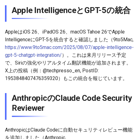
2026-04-18
2026-04-18
2025-10-03
2026-04-15
2025-10-03
2026-04-14
2025-10-03
Apple IntelligenceとGPT-5の統合
2026-04-17
2026-04-17
2025-10-02
2026-04-14
2025-10-02
2026-04-13
2025-10-02
AppleはiOS 26、iPadOS 26、macOS Tahoe 26でApple
2026-04-16
2026-04-16
2025-10-01
2026-04-13
2025-10-01
2026-04-12
2025-10-01
IntelligenceにGPT-5を統合すると確認しました（9to5Mac,
https://www.9to5mac.com/2025/08/07/apple-intelligence-
2026-04-15
2026-04-15
2025-09-30
2026-04-12
2025-09-30
2026-04-11
2025-09-30
gpt-5-chatgpt-integration/
）。これは来月リリース予定
で、Siriの強化やリアルタイム翻訳機能が追加されます。
2026-04-14
2026-04-14
2025-09-29
2026-04-11
2025-09-29
2026-04-10
2025-09-29
X上の投稿（例：@techpresso_en, PostID:
1953848407476359320）もこの統合を報じています。
2026-04-13
2026-04-13
2025-09-28
2026-04-10
2025-09-28_week
2026-04-09
2025-09-28
2026-04-12
2026-04-12
2025-09-27
2026-04-09
2025-09-27
2026-04-08
2025-09-27
AnthropicのClaude Code Security
Reviewer
2026-04-11
2026-04-11
2025-09-26
2026-04-08
2025-09-26
2026-04-07
2025-09-26
2026-04-10
2026-04-10
2025-09-25
2026-04-07
2025-09-25
2026-04-06
2025-09-25
AnthropicはClaude Codeに自動セキュリティレビュー機能
を追加しました（Anthropic,