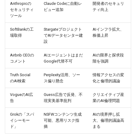
Anthropicの
Claude Codeに自動レ
開発者のセキュリ
2026-02-22
2026-02-22
2025-08-07
2026-02-19
2026-02-18
セキュリティ
ビュー追加
ティ向上
ツール
2026-02-21
2026-02-21
2025-08-06
2026-02-18
2026-02-17
SoftBankの工
Stargateプロジェクト
AIインフラ拡大、
場取得
でAIデータセンター建
株価上昇
2026-02-20
2026-02-20
2025-08-05
2026-02-17
2026-02-16
設
2026-02-19
2026-02-19
2025-08-04
2026-02-16
2026-02-15
Airbnb CEOの
AIエージェントはまだ
AIの限界と探求段
コメント
Google代替不可
階を強調
2026-02-18
2026-02-18
2025-08-03
2026-02-15
2026-02-14
Truth Social
Perplexity活用、ソー
情報アクセスの変
2026-02-17
2026-02-17
2025-08-02
2026-02-14
2026-02-13
のAI検索
ス偏り懸念
化と倫理的議論
VogueのAI広
Guess広告で反発、不
クリエイティブ産
2026-02-16
2026-02-16
2025-07-17
2026-02-13
2026-02-12
告
現実美基準批判
業のAI倫理問題
2026-02-15
2026-02-15
2025-07-16
2026-02-12
2026-02-11
Grokの「スパ
NSFWコンテンツ生成
AIの境界押し拡
イシーモー
可能、悪用リスク指
大、倫理的議論高
2026-02-14
2026-02-14
2026-02-11
2026-02-10
ド」
摘
まる