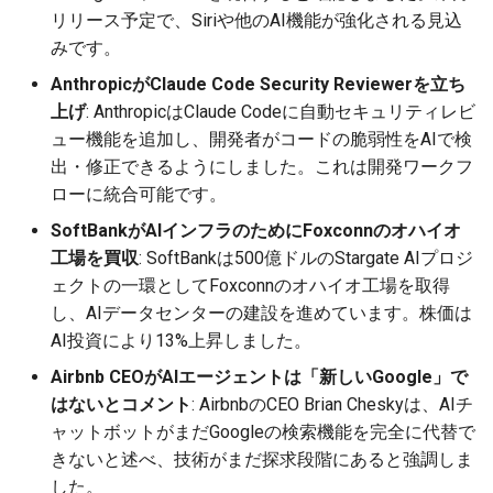
リリース予定で、Siriや他のAI機能が強化される見込
2026-07-01
2026-07-01
2025-12-15
2026-03-22
2025-09-24
2026-03-22
2026-03-22
2026-06-30
2025-12-15
2026-03-22
2026-03-15
2026-06-30
2025-12-15
2026-03-22
2026-06-30
2026-06-28
みです。
GrokのGrok Imagineと「ス
パイシーモード」
2026-06-30
2026-06-30
2025-12-14
2026-03-15
2025-09-21
2026-03-15
2026-03-15
2026-06-29
2025-12-14
2026-03-15
2026-03-08
2026-06-28
2025-12-14
2026-03-15
2026-06-29
2026-06-25
AnthropicがClaude Code Security Reviewerを立ち
上げ
: AnthropicはClaude Codeに自動セキュリティレビ
まとめと分析
2026-06-29
2026-06-29
2025-12-13
2026-03-08
2025-09-19
2026-03-08
2026-03-08
2026-06-28
2025-12-13
2026-03-08
2026-03-01
2026-06-26
2025-12-13
2026-03-08
2026-06-28
2026-06-24
ュー機能を追加し、開発者がコードの脆弱性をAIで検
出・修正できるようにしました。これは開発ワークフ
2026-06-28
2026-06-28
2025-12-12
2026-03-01
2026-03-01
2026-03-01
2026-06-26
2025-12-12
2026-03-01
2026-02-22
2026-06-25
2025-12-12
2026-03-01
2026-06-27
2026-06-23
ローに統合可能です。
SoftBankがAIインフラのためにFoxconnのオハイオ
2026-06-26
2026-06-26
2025-12-11
2026-02-22
2026-02-22
2026-02-22
2026-06-25
2025-12-11
2026-02-22
2026-02-15
2026-06-24
2025-12-11
2026-02-22
2026-06-26
2026-06-22
工場を買収
: SoftBankは500億ドルのStargate AIプロジ
ェクトの一環としてFoxconnのオハイオ工場を取得
2026-06-25
2026-06-25
2025-12-10
2026-02-15
2026-02-15
2026-02-15
2026-06-24
2025-12-10
2026-02-15
2026-02-08
2026-06-23
2025-12-10
2026-02-15
2026-06-25
2026-06-21
し、AIデータセンターの建設を進めています。株価は
AI投資により13%上昇しました。
2026-06-24
2026-06-24
2025-12-09
2026-02-08
2026-02-08
2026-02-08
2026-06-23
2025-12-09
2026-02-08
2026-02-01
2026-06-22
2025-12-09
2026-02-08
2026-06-24
2026-06-20
Airbnb CEOがAIエージェントは「新しいGoogle」で
2026-06-23
2026-06-23
2025-12-08
2026-02-01
2026-02-05
2026-02-01
2026-06-21
2025-12-08
2026-02-01
2026-01-25
2026-06-21
2025-12-08
2026-02-01
2026-06-23
2026-06-18
はないとコメント
: AirbnbのCEO Brian Cheskyは、AIチ
ャットボットがまだGoogleの検索機能を完全に代替で
2026-06-22
2026-06-22
2025-12-07
2026-01-25
2026-01-25
2026-06-20
2025-12-07
2026-01-25
2026-01-18
2026-06-20
2025-12-07
2026-01-25
2026-06-22
2026-06-17
きないと述べ、技術がまだ探求段階にあると強調しま
した。