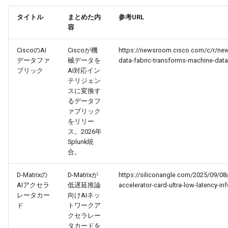
タイトル
まとめた内
参考URL
2026-03-21
2026-03-21
2025-09-05
2026-03-18
2026-03-17
容
2026-03-20
2026-03-20
2025-09-04
2026-03-17
2026-03-16
CiscoのAI
Ciscoが機
https://newsroom.cisco.com/c/r/ne
データファ
械データを
data-fabric-transforms-machine-data-i
ブリック
AI対応イン
2026-03-19
2026-03-19
2025-09-03
2026-03-16
2026-03-15
テリジェン
スに変換す
2026-03-18
2026-03-18
2025-09-02
2026-03-15
2026-03-14
るデータフ
ァブリック
2026-03-17
をリリー
2026-03-17
2025-09-01
2026-03-14
2026-03-13
ス。2026年
Splunk統
2026-03-16
2026-03-16
2025-08-31
2026-03-13
2026-03-12
合。
2026-03-15
2026-03-15
2025-08-30
2026-03-12
2026-03-11
D-Matrixの
D-Matrixが
https://siliconangle.com/2025/09/08/
AIアクセラ
低遅延推論
accelerator-card-ultra-low-latency-in
レータカー
向けAIネッ
2026-03-14
2026-03-14
2025-08-29
2026-03-11
2026-03-10
ド
トワークア
クセラレー
2026-03-13
2026-03-13
2025-08-28
2026-03-10
2026-03-09
タカードを