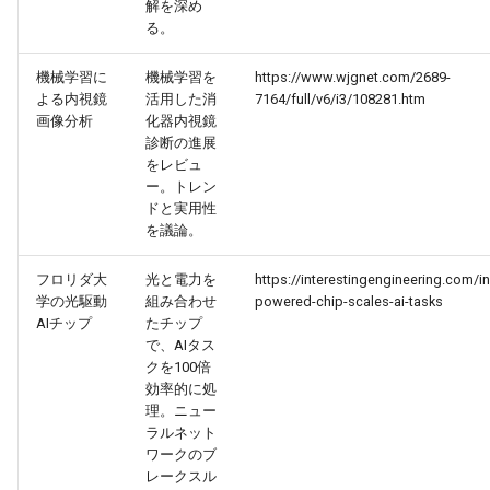
解を深め
る。
2026-05-15
2026-05-15
2025-10-30
2026-05-12
2025-10-30
2026-05-11
2025-10-30
機械学習に
機械学習を
https://www.wjgnet.com/2689-
2026-05-14
2026-05-14
2025-10-29
2026-05-11
2025-10-29
2026-05-10
2025-10-29
よる内視鏡
活用した消
7164/full/v6/i3/108281.htm
画像分析
化器内視鏡
診断の進展
2026-05-13
2026-05-13
2025-10-28
2026-05-10
2025-10-28
2026-05-09
2025-10-28
をレビュ
ー。トレン
2026-05-12
2026-05-12
2025-10-27
2026-05-09
2025-10-27
2026-05-08
2025-10-27
ドと実用性
を議論。
2026-05-11
2026-05-11
2025-10-26
2026-05-08
2025-10-26
2026-05-07
2025-10-26
フロリダ大
光と電力を
https://interestingengineering.com/in
学の光駆動
組み合わせ
powered-chip-scales-ai-tasks
2026-05-10
2026-05-10
2025-10-25
2026-05-07
2025-10-25
2026-05-06
2025-10-25
AIチップ
たチップ
で、AIタス
2026-05-09
2026-05-09
2025-10-24
2026-05-06
2025-10-24
2026-05-05
2025-10-24
クを100倍
効率的に処
理。ニュー
2026-05-08
2026-05-08
2025-10-23
2026-05-05
2025-10-23
2026-05-04
2025-10-23
ラルネット
ワークのブ
2026-05-07
2026-05-07
2025-10-22
2026-05-04
2025-10-22
2026-05-03
2025-10-22
レークスル