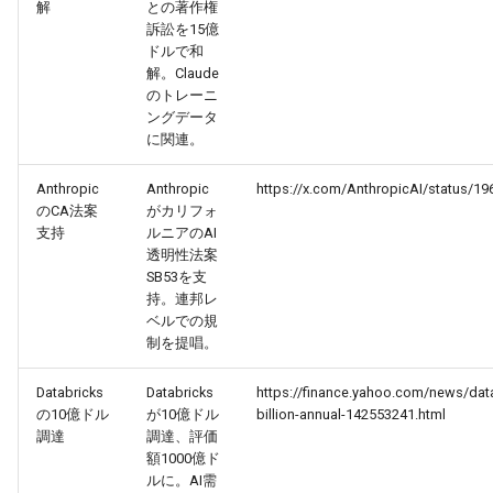
解
との著作権
2026-04-09
2026-04-09
2025-09-24
2026-04-06
2025-09-24
2026-04-05
2025-09-24
訴訟を15億
ドルで和
2026-04-08
2026-04-08
2025-09-23
2026-04-05
2025-09-23
2026-04-04
2025-09-23
解。Claude
のトレーニ
2026-04-07
2026-04-07
2025-09-22
2026-04-04
2025-09-22
2026-04-03
2025-09-22
ングデータ
に関連。
2026-04-06
2026-04-06
2025-09-21
2026-04-03
2025-09-21
2026-04-02
2025-09-21
Anthropic
Anthropic
https://x.com/AnthropicAI/status/
のCA法案
がカリフォ
2026-04-05
2026-04-05
2025-09-20
2026-04-02
2025-09-21-week
2026-04-01
2025-09-20
支持
ルニアのAI
透明性法案
SB53を支
2026-04-04
2026-04-04
2025-09-19
2026-04-01
2025-09-20
2026-03-31
持。連邦レ
ベルでの規
2026-04-03
2026-04-03
2025-09-18
2026-03-31
2025-09-19
2026-03-30
制を提唱。
2026-04-02
2026-04-02
2025-09-17
2026-03-30
2025-09-18
2026-03-29
Databricks
Databricks
https://finance.yahoo.com/news/data
の10億ドル
が10億ドル
billion-annual-142553241.html
調達
調達、評価
2026-04-01
2026-04-01
2025-09-16
2026-03-29
2025-09-16
2026-03-28
額1000億ド
ルに。AI需