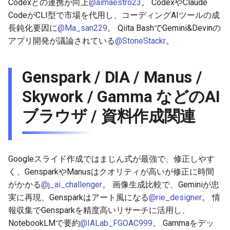
Codexとの連携が向上
@aimaestro23
。 CodexやClaude
CodeがCLI型で市場を代用し、コーディングAIツールの成
2026-05-15
2026-05-15
2025-10-30
2026-05-12
2025-10-30
2026-05-11
2025-10-30
長鈍化要因に
@Ma_san229
。 Qiita BashでGemini&Devinの
アプリ開発が議論されている
@StoneStackr
。
2026-05-14
2026-05-14
2025-10-29
2026-05-11
2025-10-29
2026-05-10
2025-10-29
2026-05-13
2026-05-13
2025-10-28
2026-05-10
2025-10-28
2026-05-09
2025-10-28
Genspark / DIA / Manus /
Skywork / Gamma などのAI
2026-05-12
2026-05-12
2025-10-27
2026-05-09
2025-10-27
2026-05-08
2025-10-27
ブラウザ / 資料作成関連
2026-05-11
2026-05-11
2025-10-26
2026-05-08
2025-10-26
2026-05-07
2025-10-26
2026-05-10
2026-05-10
2025-10-25
2026-05-07
2025-10-25
2026-05-06
2025-10-25
Googleスライド作成ではまじん式が最強で、修正しやす
2026-05-09
2026-05-09
2025-10-24
2026-05-06
2025-10-24
2026-05-05
2025-10-24
く、GensparkやManusはクオリティが高いが修正に時間
がかかる
@j_ai_challenger
。 画像生成比較で、Geminiが忠
2026-05-08
2026-05-08
2025-10-23
2026-05-05
2025-10-23
2026-05-04
2025-10-23
実に再現、Gensparkはアート風になる
@rie_designer
。 情
報収集でGensparkを精度高いリサーチに活用し、
2026-05-07
2026-05-07
2025-10-22
2026-05-04
2025-10-22
2026-05-03
2025-10-22
NotebookLMで要約
@IALab_FGOAC999
。 Gammaをデッ