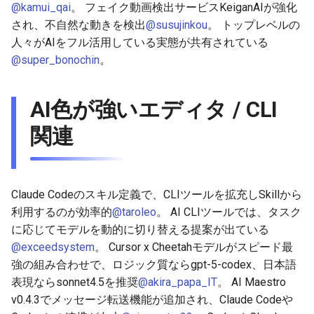
@kamui_qai
。 フェイク動画検出サービスKeiganAIが強化
され、不自然な動きを検出
@susujinkou
。 トップレベルの
2026-05-24
2026-05-24
2025-11-08
2026-05-21
2025-11-08
2026-05-20
2025-11-08
2026-05-24
人々がAIをフル活用している実態が共有されている
@super_bonochin
。
2026-05-23
2026-05-23
2025-11-07
2026-05-20
2025-11-07
2026-05-19
2025-11-07
2026-05-23
2026-05-22
2026-05-22
2025-11-06
2026-05-19
2025-11-06
2026-05-18
2025-11-06
2026-05-22
AI色が強いエディタ / CLI
関連
2026-05-21
2026-05-21
2025-11-05
2026-05-18
2025-11-05
2026-05-17
2025-11-05
2026-05-21
2026-05-20
2026-05-20
2025-11-04
2026-05-17
2025-11-04
2026-05-16
2025-11-04
2026-05-20
Claude Codeのスキル定義で、CLIツールを拡充しSkillから
2026-05-19
2026-05-19
2025-11-03
2026-05-16
2025-11-03
2026-05-15
2025-11-03
2026-05-18
利用するのが効率的
@taroleo
。 AI CLIツールでは、タスク
に応じてモデルを動的に切り替える提案が出ている
2026-05-18
2026-05-18
2025-11-02
2026-05-15
2025-11-02
2026-05-14
2025-11-02
@exceedsystem
。 Cursor x Cheetahモデルがスピード最
強の組み合わせで、ロジック質ならgpt-5-codex、日本語
2026-05-17
2026-05-17
2025-11-01
2026-05-14
2025-11-01
2026-05-13
2025-11-01
表現ならsonnet4.5を推奨
@akira_papa_IT
。 AI Maestro
v0.4.3でメッセージ転送機能が追加され、Claude Codeや
2026-05-16
2026-05-16
2025-10-31
2026-05-13
2025-10-31
2026-05-12
2025-10-31