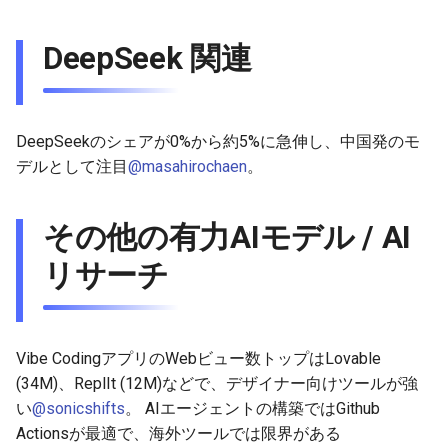
2026-06-03
2026-06-03
2025-11-18
2026-05-31
2025-11-18
2026-05-30
2025-11-18
2026-06-03
DeepSeek 関連
2026-06-02
2026-06-02
2025-11-17
2026-05-30
2025-11-17
2026-05-29
2025-11-17
2026-06-02
2026-06-01
2026-06-01
2025-11-16
2026-05-29
2025-11-16
2026-05-28
2025-11-16
2026-06-01
DeepSeekのシェアが0%から約5%に急伸し、中国発のモ
2026-05-31
2026-05-31
2025-11-15
2026-05-28
2025-11-15
2026-05-27
2025-11-15
2026-05-31
デルとして注目
@masahirochaen
。
2026-05-30
2026-05-30
2025-11-14
2026-05-27
2025-11-14
2026-05-26
2025-11-14
2026-05-30
その他の有力AIモデル / AI
2026-05-29
2026-05-29
2025-11-13
2026-05-26
2025-11-13
2026-05-25
2025-11-13
2026-05-29
リサーチ
2026-05-28
2026-05-28
2025-11-12
2026-05-25
2025-11-12
2026-05-24
2025-11-12
2026-05-28
2026-05-27
2026-05-27
2025-11-11
2026-05-24
2025-11-11
2026-05-23
2025-11-11
2026-05-27
Vibe CodingアプリのWebビュー数トップはLovable
(34M)、ReplIt (12M)などで、デザイナー向けツールが強
2026-05-26
2026-05-26
2025-11-10
2026-05-23
2025-11-10
2026-05-22
2025-11-10
2026-05-26
い
@sonicshifts
。 AIエージェントの構築ではGithub
Actionsが最適で、海外ツールでは限界がある
2026-05-25
2026-05-25
2025-11-09
2026-05-22
2025-11-09
2026-05-21
2025-11-09
2026-05-25