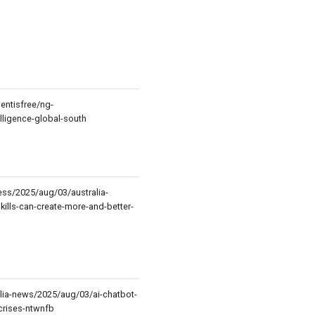
ntisfree/ng-
elligence-global-south
ss/2025/aug/03/australia-
skills-can-create-more-and-better-
lia-news/2025/aug/03/ai-chatbot-
-crises-ntwnfb