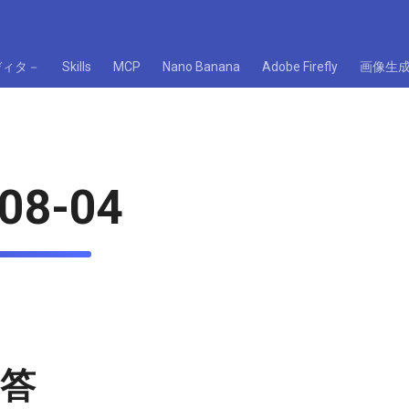
ディタ－
Skills
MCP
Nano Banana
Adobe Firefly
画像生
08-04
回答