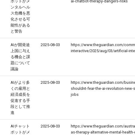
ボットがメ
ai-chatbot-therapy-dangers-risks
ンタルヘル
ス危機を悪
化させる可
能性がある
と警告
AIが開発途
2025-08-03
https://www.theguardian.com/comme
上国に与え
interactive/2025/aug/03/artificial-int
る機会と課
題について
議論
AIがより多
2025-08-03
https://www.theguardian.com/busine
くの雇用と
shouldnt-fear-the-ai-revolution-new-
経済成長を
jobs
促進する手
段として推
進
AIチャット
2025-08-03
https://www.theguardian.com/austra
ボットがメ
as-therapy-alternative-mental-health