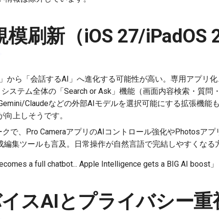
規模刷新（iOS 27/iPadOS 
るAI」から「会話するAI」へ進化する可能性が高い。専用アプリ
nd統合、システム全体の「Search or Ask」機能（画面内容検索
/Gemini/Claudeなどの外部AIモデルを選択可能にする拡張機能も
柔軟性が向上しそうです。
リークで、Pro CameraアプリのAIコントロール強化やPhotosアプリ
の生成編集ツールも言及。日常操作が自然言語で完結しやすくなる
ecomes a full chatbot... Apple Intelligence gets a BIG 
イスAIとプライバシー重