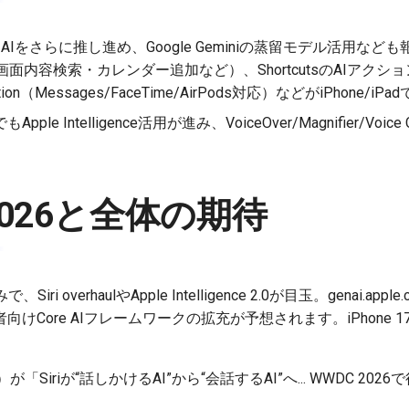
AIをさらに推し進め、Google Geminiの蒸留モデル活用なども
の拡張（画面内容検索・カレンダー追加など）、ShortcutsのAIア
lation（Messages/FaceTime/AirPods対応）などがiPhon
le Intelligence活用が進み、VoiceOver/Magnifier/Voi
2026と全体の期待
ri overhaulやApple Intelligence 2.0が目玉。genai.a
けCore AIフレームワークの拡充が予想されます。iPhone
が「Siriが“話しかけるAI”から“会話するAI”へ... WWDC 2