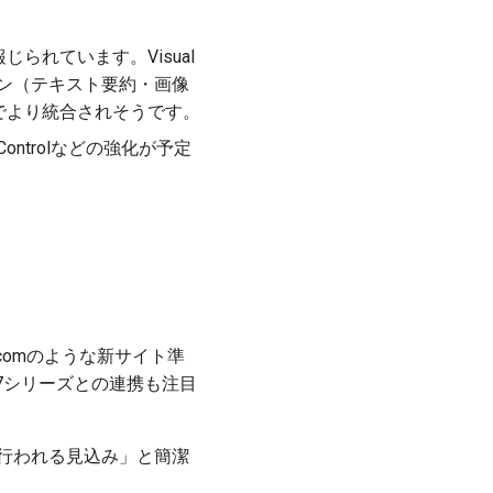
報じられています。Visual
クション（テキスト要約・画像
e/iPadでより統合されそうです。
ce Controlなどの強化が予定
pple.comのような新サイト準
 17シリーズとの連携も注目
026で行われる見込み」と簡潔