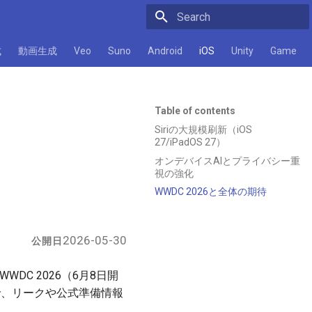
Initializing search
成
動画生成
Veo
Suno
Android
iOS
Unity
Game
Table of contents
Siriの大規模刷新（iOS
27/iPadOS 27）
オンデバイスAIとプライバシー重
視の強化
WWDC 2026と全体の期待
2026-05-30
公開日
WDC 2026（6月8日開
題が中心で、リークや公式準備情報