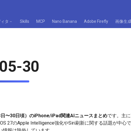
ディタ－
Skills
MCP
Nano Banana
Adobe Firefly
画像生
05-30
3日〜30日頃）のiPhone/iPad関連AIニュースまとめ
です。主にW
dOS 27のApple Intelligence強化やSiri刷新に関する話
い情報は除外しています。