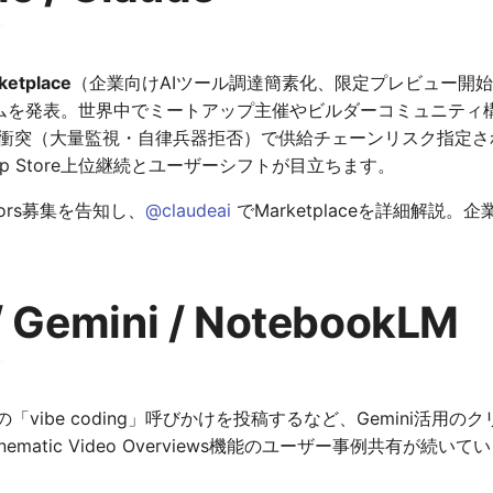
ketplace
（企業向けAIツール調達簡素化、限定プレビュー開
ムを発表。世界中でミートアップ主催やビルダーコミュニティ
rdrails衝突（大量監視・自律兵器拒否）で供給チェーンリスク指定さ
p Store上位継続とユーザーシフトが目立ちます。
dors募集を告知し、
@claudeai
でMarketplaceを詳細解説
/ Gemini / NotebookLM
oが週末の「vibe coding」呼びかけを投稿するなど、Gemini活
Cinematic Video Overviews機能のユーザー事例共有が