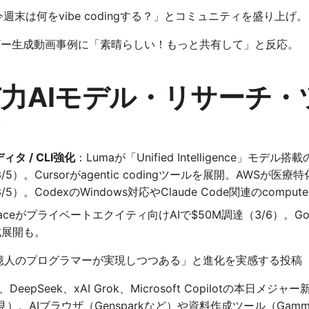
週末は何をvibe codingする？」とコミュニティを盛り上げ。
ー生成動画事例に「素晴らしい！もっと共有して」と反応。
力AIモデル・リサーチ・
ィタ / CLI強化
：Lumaが「Unified Intelligence」モ
）。Cursorがagentic codingツールを展開。AWSが医
）。CodexのWindows対応やClaude Code関連のcomput
paceがプライベートエクイティ向けAIで$50M調達（3/6）。G
）正式展開も。
0億人のプログラマーが実現しつつある」と進化を実感する投稿
lama、DeepSeek、xAI Grok、Microsoft Copilotの本
）。AIブラウザ（Gensparkなど）や資料作成ツール（Gam