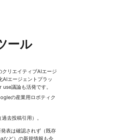
ツール
デル搭載のクリエイティブAIエージ
療特化AIエージェントプラッ
er use議論も活発です。
oogleの産業用ロボティク
（過去投稿引用）。
日メジャー新発表は確認されず（既存
maなど）の新規情報も今