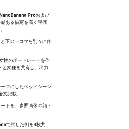
NanoBanana Pro
および
張感ある描写を高く評価
ト。
マと下の一コマを別々に作
女性のポートレートを作
トと変種を共有し、出力
ningをモチーフにしたベッドシーン
全文記載。
レートを、参照画像の顔・
ana
で試した例を4枚共