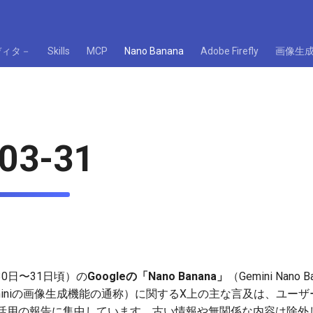
ディタ－
Skills
MCP
Nano Banana
Adobe Firefly
画像生
03-31
30日〜31日頃）の
Googleの「Nano Banana」
（Gemini Nano Ba
など、Geminiの画像生成機能の通称）に関するX上の主な言及は、ユ
活用の報告に集中しています。古い情報や無関係な内容は除外