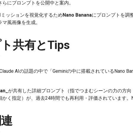
さらにプロンプトを公開中と案内。
is IIミッションを視覚化するため
Nano Banana
にプロンプトを調整。「
ラマ風画像を生成。
ト共有とTips
Claude AIの話題の中で「Geminiの中に搭載されているNano Ba
an_
が共有した詳細プロンプト（指でつまむシーンの力の方向
かく指定）が、過去24時間でも再利用・評価されています。Nano
関連