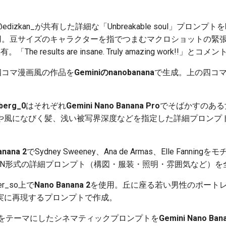
edizkan_が共有した詳細な「Unbreakable soul」プロンプトを
用。豆サイズのキャラクターを指でつまむマクロショットの緊
e results are insane. Truly amazing work!!」とコメン
四コマ漫画風の作品を
Geminiのnanobanana
で生成。上の四コ
berg_0
はそれぞれ
Gemini Nano Banana Pro
でそばかすのある
や風になびく髪、浅い被写界深度などを指定した詳細プロンプ
anana 2
でSydney Sweeney、Ana de Armas、Elle Fan
SON形式の詳細プロンプト（構図・服装・照明・雰囲気など）を
er_so上で
Nano Banana 2
を使用。丘に座る若い男性のポート
実に再現するプロンプトで作成。
をテーマにしたシネマティックプロンプトを
Gemini Nano Ban