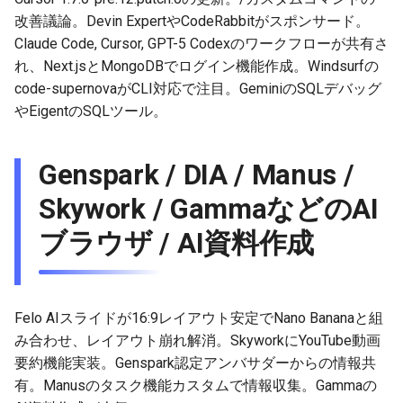
改善議論。Devin ExpertやCodeRabbitがスポンサード。
2026-05-24
2026-05-24
2025-11-08
2026-05-21
2025-11-08
2026-05-20
2025-11-08
2026-05-24
Claude Code, Cursor, GPT-5 Codexのワークフローが共有さ
れ、Next.jsとMongoDBでログイン機能作成。Windsurfの
2026-05-23
2026-05-23
2025-11-07
2026-05-20
2025-11-07
2026-05-19
2025-11-07
2026-05-23
code-supernovaがCLI対応で注目。GeminiのSQLデバッグ
やEigentのSQLツール。
2026-05-22
2026-05-22
2025-11-06
2026-05-19
2025-11-06
2026-05-18
2025-11-06
2026-05-22
Genspark / DIA / Manus /
2026-05-21
2026-05-21
2025-11-05
2026-05-18
2025-11-05
2026-05-17
2025-11-05
2026-05-21
Skywork / GammaなどのAI
2026-05-20
2026-05-20
2025-11-04
2026-05-17
2025-11-04
2026-05-16
2025-11-04
2026-05-20
ブラウザ / AI資料作成
2026-05-19
2026-05-19
2025-11-03
2026-05-16
2025-11-03
2026-05-15
2025-11-03
2026-05-18
2026-05-18
2026-05-18
2025-11-02
2026-05-15
2025-11-02
2026-05-14
2025-11-02
Felo AIスライドが16:9レイアウト安定でNano Bananaと組
み合わせ、レイアウト崩れ解消。SkyworkにYouTube動画
2026-05-17
2026-05-17
2025-11-01
2026-05-14
2025-11-01
2026-05-13
2025-11-01
要約機能実装。Genspark認定アンバサダーからの情報共
有。Manusのタスク機能カスタムで情報収集。Gammaの
2026-05-16
2026-05-16
2025-10-31
2026-05-13
2025-10-31
2026-05-12
2025-10-31