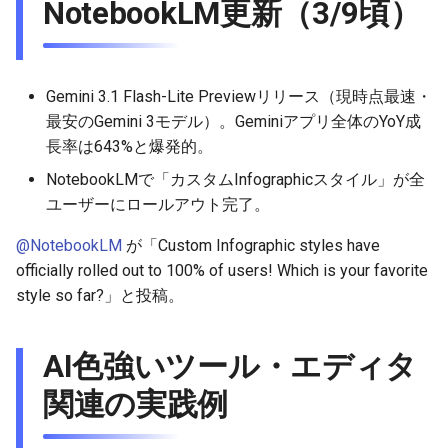
NotebookLM更新（3/9頃）
2025-12-06
2026-06-21
2025-12-06
2026-01-18
2026-01-18
2026-06-19
2025-12-06
2026-01-18
2026-01-13
2026-06-19
2025-12-06
2026-01-18
2026-06-21
2026-06-16
2025-12-05
2026-06-20
2025-12-05
2026-01-11
2026-01-11
2026-06-18
2025-12-05
2026-01-11
2026-06-18
2025-12-05
2026-01-11
2026-06-20
2026-06-15
Gemini 3.1 Flash-Lite Previewリリース（現時点最速・
2025-12-04
2026-06-19
2025-12-04
2026-01-04
2026-01-04
2026-06-17
2025-12-04
2026-01-04
2026-06-17
2025-12-04
2026-01-04
2026-06-19
2026-06-14
最安のGemini 3モデル）。Geminiアプリ全体のYoY成
長率は643%と爆発的。
2025-12-03
2026-06-18
2025-12-03
2026-06-16
2025-12-03
2026-06-16
2025-12-03
2026-06-18
2026-06-13
NotebookLMで「カスタムInfographicスタイル」が全
ユーザーにロールアウト完了。
2025-12-02
2026-06-17
2025-12-02
2026-06-14
2025-12-02
2026-06-15
2025-12-02
2026-06-17
2026-06-11
@NotebookLM
が「Custom Infographic styles have
2025-12-01
2026-06-16
2025-12-01
2026-06-13
2025-12-01
2026-06-14
2025-12-01
2026-06-16
2026-06-10
officially rolled out to 100% of users! Which is your favorite
style so far?」と投稿。
2025-11-30
2026-06-15
2025-11-30
2026-06-12
2025-11-30
2026-06-13
2025-11-30
2026-06-15
2026-06-09
AI色強いツール・エディタ
2025-11-29
2026-06-14
2025-11-29
2026-06-11
2025-11-29
2026-06-12
2025-11-29
2026-06-14
2026-06-08
関連の実践例
2025-11-28
2026-06-13
2025-11-28
2026-06-10
2025-11-28
2026-06-11
2025-11-28
2026-06-13
2026-06-07