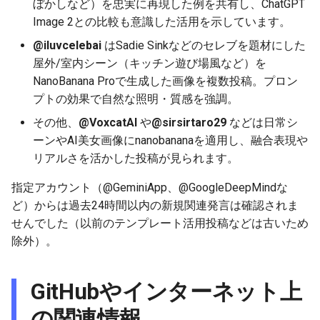
ぼかしなど）を忠実に再現した例を共有し、ChatGPT
2025-12-15
2026-07-01
2025-12-15
2026-07-01
2025-12-15
2026-03-22
2025-09-24
2026-03-22
2026-03-22
2026-03-22
2026-03-15
2026-06-30
2025-12-15
2026-03-22
2026-06-30
2026-06-28
Image 2との比較も意識した活用を示しています。
@iluvcelebai
はSadie Sinkなどのセレブを題材にした
2025-12-14
2026-06-30
2025-12-14
2026-06-30
2025-12-14
2026-03-15
2025-09-21
2026-03-15
2026-03-15
2026-03-15
2026-03-08
2026-06-28
2025-12-14
2026-03-15
2026-06-29
2026-06-25
屋外/室内シーン（キッチン遊び場風など）を
NanoBanana Proで生成した画像を複数投稿。プロン
2025-12-13
2026-06-29
2025-12-13
2026-06-29
2025-12-13
2026-03-08
2025-09-19
2026-03-08
2026-03-08
2026-03-08
2026-03-01
2026-06-26
2025-12-13
2026-03-08
2026-06-28
2026-06-24
プトの効果で自然な照明・質感を強調。
2025-12-12
2026-06-28
2025-12-12
2026-06-28
2025-12-12
2026-03-01
2026-03-01
2026-03-01
2026-03-01
2026-02-22
2026-06-25
2025-12-12
2026-03-01
2026-06-27
2026-06-23
その他、
@VoxcatAI
や
@sirsirtaro29
などは日常シ
ーンやAI美女画像にnanobananaを適用し、融合表現や
2025-12-11
2026-06-26
2025-12-11
2026-06-26
2025-12-11
2026-02-22
2026-02-22
2026-02-22
2026-02-22
2026-02-15
2026-06-24
2025-12-11
2026-02-22
2026-06-26
2026-06-22
リアルさを活かした投稿が見られます。
指定アカウント（@GeminiApp、@GoogleDeepMindな
2025-12-10
2026-06-25
2025-12-10
2026-06-25
2025-12-10
2026-02-15
2026-02-15
2026-02-15
2026-02-15
2026-02-08
2026-06-23
2025-12-10
2026-02-15
2026-06-25
2026-06-21
ど）からは過去24時間以内の新規関連発言は確認されま
せんでした（以前のテンプレート活用投稿などは古いため
2025-12-09
2026-06-24
2025-12-09
2026-06-24
2025-12-09
2026-02-08
2026-02-08
2026-02-08
2026-02-08
2026-02-01
2026-06-22
2025-12-09
2026-02-08
2026-06-24
2026-06-20
除外）。
2025-12-08
2026-06-23
2025-12-08
2026-06-23
2025-12-08
2026-02-01
2026-02-05
2026-02-01
2026-02-01
2026-01-25
2026-06-21
2025-12-08
2026-02-01
2026-06-23
2026-06-18
GitHubやインターネット上
2025-12-07
2026-06-22
2025-12-07
2026-06-22
2025-12-07
2026-01-25
2026-01-25
2026-01-25
2026-01-18
2026-06-20
2025-12-07
2026-01-25
2026-06-22
2026-06-17
の関連情報