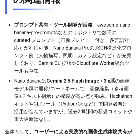
2025-12-06
2026-06-21
2025-12-06
2026-06-21
2025-12-06
2026-01-18
2026-01-18
2026-01-18
2026-01-13
2026-06-19
2025-12-06
2026-01-18
2026-06-21
2026-06-16
2025-12-05
2026-06-20
2025-12-05
2026-06-20
2025-12-05
2026-01-11
2026-01-11
2026-01-11
2026-06-18
2025-12-05
2026-01-11
2026-06-20
2026-06-15
プロンプト共有・ツール開発が活発
。awesome-nano-
banana-pro-promptsなどのリポジトリで数千の
2025-12-04
2026-06-19
2025-12-04
2026-06-19
2025-12-04
2026-01-04
2026-01-04
2026-01-04
2026-06-17
2025-12-04
2026-01-04
2026-06-19
2026-06-14
curated プロンプト（画像プレビュー付き、多言語対
応）が利用可能。Nano Banana ProのJSON構造化プロ
2025-12-03
2026-06-18
2025-12-03
2026-06-18
2025-12-03
2026-06-16
2025-12-03
2026-06-18
2026-06-13
ンプト例（人物描写、照明、カメラ設定など）が充実
しており、Gemini CLI拡張やCloudflare Worker統合ツ
2025-12-02
2026-06-17
2025-12-02
2026-06-17
2025-12-02
2026-06-15
2025-12-02
2026-06-17
2026-06-11
ールも存在。
2025-12-01
2026-06-16
2025-12-01
2026-06-16
2025-12-01
2026-06-14
2025-12-01
2026-06-16
2026-06-10
Nano Bananaは
Gemini 2.5 Flash Image / 3.x系
の画像
モデル群の通称/コードネームで、画像編集（参考画
2025-11-30
2026-06-15
2025-11-30
2026-06-15
2025-11-30
2026-06-13
2025-11-30
2026-06-15
2026-06-09
像+テキスト指示）の精度が高い点が強み。Hackathon
キットやCLIツール（Python/Goなど）で開発者向け
2025-11-29
2026-06-14
2025-11-29
2026-06-14
2025-11-29
2026-06-12
2025-11-29
2026-06-14
2026-06-08
活用が進んでいますが、過去24時間の新規コミットや
重大更新はなし。
2025-11-28
2026-06-13
2025-11-28
2026-06-13
2025-11-28
2026-06-11
2025-11-28
2026-06-13
2026-06-07
全体として、
ユーザーによる実践的な画像生成体験共有が