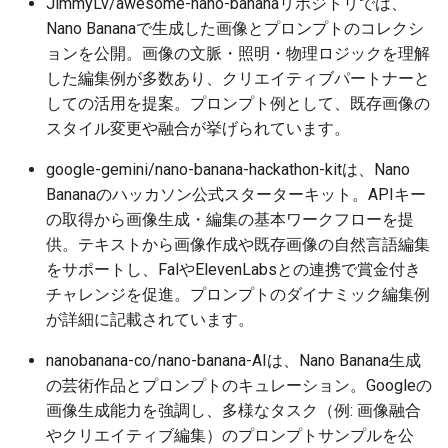
2026-05-31
2026-06-03
2025-11-18
2026-06-03
2025-11-18
2026-05-30
2025-11-18
2026-06-03
JimmyLv/awesome-nano-bananaリポジトリでは、
Nano Bananaで生成した画像とプロンプトのコレクシ
2026-05-30
2026-06-02
2025-11-17
2026-06-02
2025-11-17
2026-05-29
2025-11-17
2026-06-02
ョンを公開。画像の文脈・照明・物理ロジックを理解
した編集例が多数あり、クリエイティブパートナーと
2026-05-29
2026-06-01
2025-11-16
2026-06-01
2025-11-16
2026-05-28
2025-11-16
2026-06-01
しての活用を提案。プロンプト例として、既存画像の
スタイル変更や融合が挙げられています。
2026-05-28
2026-05-31
2025-11-15
2026-05-31
2025-11-15
2026-05-27
2025-11-15
2026-05-31
google-gemini/nano-banana-hackathon-kitは、Nano
Bananaのハッカソン公式スターターキット。APIキー
2026-05-27
2026-05-30
2025-11-14
2026-05-30
2025-11-14
2026-05-26
2025-11-14
2026-05-30
の取得から画像生成・編集の基本ワークフローを提
供。テキストから画像作成や既存画像の自然言語編集
2026-05-26
2026-05-29
2025-11-13
2026-05-29
2025-11-13
2026-05-25
2025-11-13
2026-05-29
をサポートし、FalやElevenLabsとの連携で賞金付き
チャレンジを促進。プロンプトのダイナミック編集例
2026-05-25
2026-05-28
2025-11-12
2026-05-28
2025-11-12
2026-05-24
2025-11-12
2026-05-28
が詳細に記載されています。
2026-05-24
2026-05-27
2025-11-11
2026-05-27
2025-11-11
2026-05-23
2025-11-11
2026-05-27
nanobanana-co/nano-banana-AIは、Nano Banana生成
の芸術作品とプロンプトのキュレーション。Googleの
2026-05-23
2026-05-26
2025-11-10
2026-05-26
2025-11-10
2026-05-22
2025-11-10
2026-05-26
画像生成能力を強調し、多様なタスク（例: 画像融合
やクリエイティブ編集）のプロンプトサンプルを公
2026-05-22
2026-05-25
2025-11-09
2026-05-25
2025-11-09
2026-05-21
2025-11-09
2026-05-25