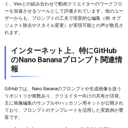
2026-06-09
2026-06-12
2025-11-27
2026-06-12
2025-11-27
2026-06-10
2025-11-27
2026-06-12
2026-06-06
く、Veoとの組み合わせで動画クリエイターのワークフロ
ーを加速させるツールとして評価されています。他のユー
2026-06-08
2026-06-11
2025-11-26
2026-06-11
2025-11-26
2026-06-09
2025-11-26
2026-06-11
2026-06-05
ザーからも、プロンプトの工夫で現実的な編集（例: オブ
ジェクト除去やスタイル変更）が実現可能との声が散見さ
2026-06-07
2026-06-10
2025-11-25
2026-06-10
2025-11-25
2026-06-07
2025-11-25
2026-06-10
2026-06-04
れます。
2026-06-06
2026-06-09
2025-11-24
2026-06-09
2025-11-24
2026-06-06
2025-11-24
2026-06-09
2026-06-03
インターネット上、特にGitHub
のNano Bananaプロンプト関連情
2026-06-05
2026-06-08
2025-11-23
2026-06-08
2025-11-23
2026-06-05
2025-11-23
2026-06-08
2026-06-02
報
2026-06-04
2026-06-07
2025-11-22
2026-06-07
2025-11-22
2026-06-04
2025-11-22
2026-06-07
2026-06-01
2026-06-03
2026-06-06
2025-11-21
2026-06-06
2025-11-21
2026-06-03
2025-11-21
2026-06-06
2026-05-31
GitHubでは、Nano Bananaのプロンプトや生成画像を扱う
リポジトリが複数あり、クリエイター向けの共有が活発。
2026-06-02
2026-06-05
2025-11-20
2026-06-05
2025-11-20
2026-06-02
2025-11-20
2026-06-05
2026-05-30
主に画像編集のサンプルやハッカソン用キットが公開され
ており、プロンプトのテンプレートを活用した実践例が豊
2026-06-01
2026-06-04
2025-11-19
2026-06-04
2025-11-19
2026-05-31
2025-11-19
2026-06-04
富です。