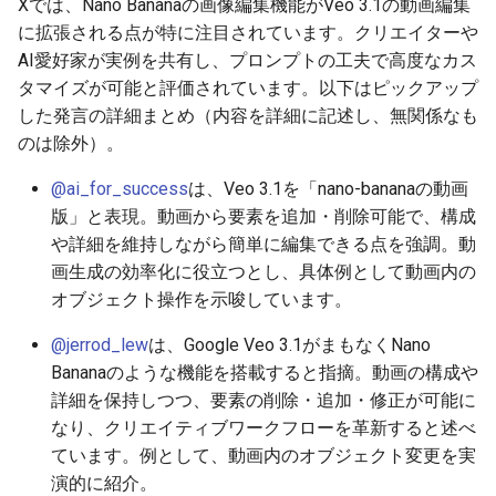
Xでは、Nano Bananaの画像編集機能がVeo 3.1の動画編集
2026-06-30
2026-07-01
2025-12-15
2026-07-01
2025-12-15
2026-03-22
2025-09-24
2026-03-22
2026-03-22
2026-03-22
2026-03-15
2026-06-30
2025-12-15
2026-03-22
2026-06-30
2026-06-28
に拡張される点が特に注目されています。クリエイターや
AI愛好家が実例を共有し、プロンプトの工夫で高度なカス
2026-06-29
2026-06-30
2025-12-14
2026-06-30
2025-12-14
2026-03-15
2025-09-21
2026-03-15
2026-03-15
2026-03-15
2026-03-08
2026-06-28
2025-12-14
2026-03-15
2026-06-29
2026-06-25
タマイズが可能と評価されています。以下はピックアップ
した発言の詳細まとめ（内容を詳細に記述し、無関係なも
2026-06-28
2026-06-29
2025-12-13
2026-06-29
2025-12-13
2026-03-08
2025-09-19
2026-03-08
2026-03-08
2026-03-08
2026-03-01
2026-06-26
2025-12-13
2026-03-08
2026-06-28
2026-06-24
のは除外）。
@ai_for_success
は、Veo 3.1を「nano-bananaの動画
2026-06-26
2026-06-28
2025-12-12
2026-06-28
2025-12-12
2026-03-01
2026-03-01
2026-03-01
2026-03-01
2026-02-22
2026-06-25
2025-12-12
2026-03-01
2026-06-27
2026-06-23
版」と表現。動画から要素を追加・削除可能で、構成
2026-06-25
2026-06-26
2025-12-11
2026-06-26
2025-12-11
2026-02-22
2026-02-22
2026-02-22
2026-02-22
2026-02-15
2026-06-24
2025-12-11
2026-02-22
2026-06-26
2026-06-22
や詳細を維持しながら簡単に編集できる点を強調。動
画生成の効率化に役立つとし、具体例として動画内の
2026-06-24
2026-06-25
2025-12-10
2026-06-25
2025-12-10
2026-02-15
2026-02-15
2026-02-15
2026-02-15
2026-02-08
2026-06-23
2025-12-10
2026-02-15
2026-06-25
2026-06-21
オブジェクト操作を示唆しています。
@jerrod_lew
は、Google Veo 3.1がまもなくNano
2026-06-23
2026-06-24
2025-12-09
2026-06-24
2025-12-09
2026-02-08
2026-02-08
2026-02-08
2026-02-08
2026-02-01
2026-06-22
2025-12-09
2026-02-08
2026-06-24
2026-06-20
Bananaのような機能を搭載すると指摘。動画の構成や
詳細を保持しつつ、要素の削除・追加・修正が可能に
2026-06-21
2026-06-23
2025-12-08
2026-06-23
2025-12-08
2026-02-01
2026-02-05
2026-02-01
2026-02-01
2026-01-25
2026-06-21
2025-12-08
2026-02-01
2026-06-23
2026-06-18
なり、クリエイティブワークフローを革新すると述べ
ています。例として、動画内のオブジェクト変更を実
2026-06-20
2026-06-22
2025-12-07
2026-06-22
2025-12-07
2026-01-25
2026-01-25
2026-01-25
2026-01-18
2026-06-20
2025-12-07
2026-01-25
2026-06-22
2026-06-17
演的に紹介。