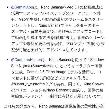
2026-06-19
2026-06-21
2025-12-06
2026-06-21
2025-12-06
2026-01-18
2026-01-18
2026-01-18
2026-01-13
2026-06-19
2025-12-06
2026-01-18
2026-06-21
2026-06-16
@GeminiApp
は、Nano BananaをVeo 3.1の動画生成に
活用するステップバイステップのワークフローを共
2026-06-18
2026-06-20
2025-12-05
2026-06-20
2025-12-05
2026-01-11
2026-01-11
2026-01-11
2026-06-18
2025-12-05
2026-01-11
2026-06-20
2026-06-15
有。Veoで生成した動画の最初のフレームをスクリー
ンショットし、Nano Bananaでキャラクターのポー
2026-06-17
2026-06-19
2025-12-04
2026-06-19
2025-12-04
2026-01-04
2026-01-04
2026-01-04
2026-06-17
2025-12-04
2026-01-04
2026-06-19
2026-06-14
ズ・衣装・背景を編集後、再びVeoにアップロードし
て動画を生成する方法を詳細に説明。背景のクリーン
2026-06-16
2026-06-18
2025-12-03
2026-06-18
2025-12-03
2026-06-16
2025-12-03
2026-06-18
2026-06-13
アップや場所変更の例を挙げ、プロンプトで細かな調
整が可能と実践的にアドバイスしています。
2026-06-14
2026-06-17
2025-12-02
2026-06-17
2025-12-02
2026-06-15
2025-12-02
2026-06-17
2026-06-11
@CustomsHunter
は、Nano Bananaを使って「Shadow
2026-06-13
2026-06-16
2025-12-01
2026-06-16
2025-12-01
2026-06-14
2025-12-01
2026-06-16
2026-06-10
Sae Niijima (Spawniverse)」というキャラクター画像
を生成。Gemini 2.5 Flash Imageモデルを活用し、コ
2026-06-12
2026-06-15
2025-11-30
2026-06-15
2025-11-30
2026-06-13
2025-11-30
2026-06-15
2026-06-09
ンセプトに基づく詳細なビジュアルを作成し、
#hunter_r_customsタグで共有。同じく、King Spawn
2026-06-11
2026-06-14
2025-11-29
2026-06-14
2025-11-29
2026-06-12
2025-11-29
2026-06-14
2026-06-08
のバリエーションもNano Bananaで生成し、画像の精
密編集がファンアート制作に有効だと示しています。
2026-06-10
2026-06-13
2025-11-28
2026-06-13
2025-11-28
2026-06-11
2025-11-28
2026-06-13
2026-06-07
これらの発言から、Nano Bananaは画像編集の柔軟性が高