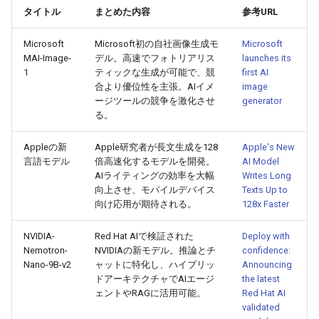
2026-06-21
2026-06-21
2025-12-06
2026-01-18
2026-01-18
2026-06-19
2025-12-06
2026-01-18
2026-01-13
2026-06-19
2025-12-06
2026-01-18
2026-06-21
2026-06-16
タイトル
まとめた内容
参考URL
Microsoft
Microsoft初の自社画像生成モ
Microsoft
2026-06-20
2026-06-20
2025-12-05
2026-01-11
2026-01-11
2026-06-18
2025-12-05
2026-01-11
2026-06-18
2025-12-05
2026-01-11
2026-06-20
2026-06-15
MAI-Image-
デル。高速でフォトリアリス
launches its
1
ティックな生成が可能で、競
first AI
2026-06-19
2026-06-19
2025-12-04
2026-01-04
2026-01-04
2026-06-17
2025-12-04
2026-01-04
2026-06-17
2025-12-04
2026-01-04
2026-06-19
2026-06-14
合より優位性を主張。AIイメ
image
ージツールの競争を激化させ
generator
2026-06-18
る。
2026-06-18
2025-12-03
2026-06-16
2025-12-03
2026-06-16
2025-12-03
2026-06-18
2026-06-13
Appleの新
Apple研究者が長文生成を128
Apple's New
2026-06-17
2026-06-17
2025-12-02
2026-06-14
2025-12-02
2026-06-15
2025-12-02
2026-06-17
2026-06-11
言語モデル
倍高速化するモデルを開発。
AI Model
AIライティングの効率を大幅
Writes Long
2026-06-16
2026-06-16
2025-12-01
2026-06-13
2025-12-01
2026-06-14
2025-12-01
2026-06-16
2026-06-10
向上させ、モバイルデバイス
Texts Up to
向け応用が期待される。
128x Faster
2026-06-15
2026-06-15
2025-11-30
2026-06-12
2025-11-30
2026-06-13
2025-11-30
2026-06-15
2026-06-09
NVIDIA-
Red Hat AIで検証された
Deploy with
Nemotron-
NVIDIAの新モデル。推論とチ
confidence:
2026-06-14
2026-06-14
2025-11-29
2026-06-11
2025-11-29
2026-06-12
2025-11-29
2026-06-14
2026-06-08
Nano-9B-v2
ャットに特化し、ハイブリッ
Announcing
ドアーキテクチャでAIエージ
the latest
2026-06-13
2026-06-13
2025-11-28
2026-06-10
2025-11-28
2026-06-11
2025-11-28
2026-06-13
2026-06-07
ェントやRAGに活用可能。
Red Hat AI
validated