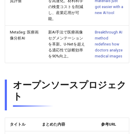
質評価
を高速化。材料科学
materials just
の検査コストを削減
got easier with a
2026-05-24
し、産業応用が可
2026-05-24
2025-11-08
2026-05-21
2025-11-08
2026-05-20
2025-11-08
2026-05-24
new AI tool
能。
2026-05-23
2026-05-23
2025-11-07
2026-05-20
2025-11-07
2026-05-19
2025-11-07
2026-05-23
MetaSeg: 医療画
新AI手法で医療画像
Breakthrough AI
像分析AI
セグメンテーション
method
2026-05-22
2026-05-22
2025-11-06
2026-05-19
2025-11-06
2026-05-18
2025-11-06
2026-05-22
を革新。U-Netを超え
redefines how
る適応性で診断効率
doctors analyze
を90%向上。
medical images
2026-05-21
2026-05-21
2025-11-05
2026-05-18
2025-11-05
2026-05-17
2025-11-05
2026-05-21
2026-05-20
2026-05-20
2025-11-04
2026-05-17
2025-11-04
2026-05-16
2025-11-04
2026-05-20
オープンソースプロジェク
2026-05-19
2026-05-19
2025-11-03
2026-05-16
2025-11-03
2026-05-15
2025-11-03
2026-05-18
ト
2026-05-18
2026-05-18
2025-11-02
2026-05-15
2025-11-02
2026-05-14
2025-11-02
2026-05-17
2026-05-17
2025-11-01
2026-05-14
2025-11-01
2026-05-13
2025-11-01
タイトル
まとめた内容
参考URL
2026-05-16
2026-05-16
2025-10-31
2026-05-13
2025-10-31
2026-05-12
2025-10-31