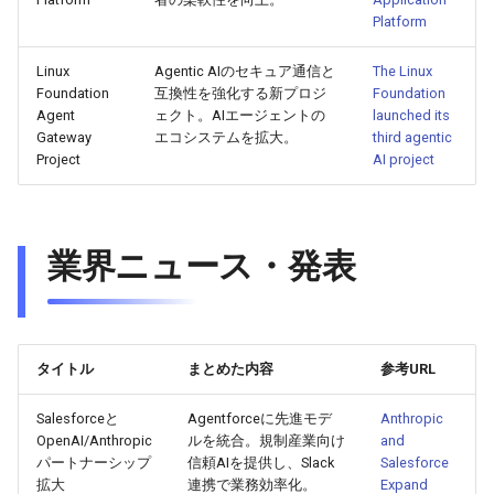
Platform
2026-05-06
2026-05-06
2025-10-21
2026-05-03
2025-10-21
2026-05-02
2025-10-21
Linux
Agentic AIのセキュア通信と
The Linux
2026-05-05
2026-05-05
2025-10-20
2026-05-02
2025-10-20
2026-05-01
2025-10-20
Foundation
互換性を強化する新プロジ
Foundation
Agent
ェクト。AIエージェントの
launched its
Gateway
エコシステムを拡大。
third agentic
2026-05-04
2026-05-04
2025-10-19
2026-05-01
2025-10-19
2026-04-30
2025-10-19
Project
AI project
2026-05-03
2026-05-03
2025-10-18
2026-04-30
2025-10-18
2026-04-29
2025-10-18
2026-05-02
2026-05-02
2025-10-17
2026-04-29
2025-10-17
2026-04-28
2025-10-17
業界ニュース・発表
2026-05-01
2026-05-01
2025-10-16
2026-04-28
2025-10-16
2026-04-27
2025-10-16
2026-04-30
2026-04-30
2025-10-15
2026-04-27
2025-10-15
2026-04-26
2025-10-15
タイトル
まとめた内容
参考URL
2026-04-29
2026-04-29
2025-10-14
2026-04-26
2025-10-14
2026-04-25
2025-10-14
Salesforceと
Agentforceに先進モデ
Anthropic
OpenAI/Anthropic
ルを統合。規制産業向け
and
パートナーシップ
信頼AIを提供し、Slack
Salesforce
2026-04-28
2026-04-28
2025-10-13
2026-04-25
2025-10-13
2026-04-24
2025-10-13
拡大
連携で業務効率化。
Expand