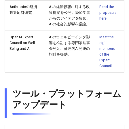
2026-04-18
2026-04-18
2025-10-03
2026-04-15
2025-10-03
2026-04-14
2025-10-03
Anthropicの経済
AIの経済影響に対する政
Read the
政策応答研究
策提案を公開。経済学者
proposals
2026-04-17
からのアイデアを集め、
2026-04-17
2025-10-02
2026-04-14
2025-10-02
2026-04-13
2025-10-02
here
AIの社会的影響を議論。
2026-04-16
2026-04-16
2025-10-01
2026-04-13
2025-10-01
2026-04-12
2025-10-01
OpenAI Expert
AIのウェルビーイング影
Meet the
Council on Well-
響を検討する専門家理事
eight
2026-04-15
2026-04-15
2025-09-30
2026-04-12
2025-09-30
2026-04-11
2025-09-30
Being and AI
会発足。倫理的AI開発の
members
指針を提供。
of the
Expert
2026-04-14
2026-04-14
2025-09-29
2026-04-11
2025-09-29
2026-04-10
2025-09-29
Council
2026-04-13
2026-04-13
2025-09-28
2026-04-10
2025-09-28_week
2026-04-09
2025-09-28
2026-04-12
2026-04-12
2025-09-27
2026-04-09
2025-09-27
2026-04-08
2025-09-27
ツール・プラットフォーム
アップデート
2026-04-11
2026-04-11
2025-09-26
2026-04-08
2025-09-26
2026-04-07
2025-09-26
2026-04-10
2026-04-10
2025-09-25
2026-04-07
2025-09-25
2026-04-06
2025-09-25