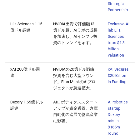
Strategic
2026-04-27
2026-04-27
2025-10-12
2026-04-24
2025-10-12
2026-04-23
2025-10-12
Partnership
2026-04-26
2026-04-26
2025-10-11
2026-04-23
2025-10-11
2026-04-22
2025-10-11
Lila Sciences 1.15
NVIDIA出資で評価額13
Exclusive-AI
億ドル調達
億ドル超。AIラボの成長
lab Lila
を加速し、AIインフラ投
Sciences
2026-04-25
2026-04-25
2025-10-10
2026-04-22
2025-10-10
2026-04-21
2025-10-10
資のトレンドを示す。
tops $1.3
billion
2026-04-24
2026-04-24
2025-10-09
2026-04-21
2025-10-09
2026-04-20
2025-10-09
valuation
2026-04-23
2026-04-23
2025-10-08
2026-04-20
2025-10-08
2026-04-19
2025-10-08
xAI 200億ドル調
NVIDIAの20億ドル戦略
xAI Secures
達
投資を含む大型ラウン
$20 Billion
ド。Elon MuskのAIプロ
in Funding
2026-04-22
2026-04-22
2025-10-07
2026-04-19
2025-10-07
2026-04-18
2025-10-07
ジェクトが急速拡大。
2026-04-21
2026-04-21
2025-10-06
2026-04-18
2025-10-06
2026-04-17
2025-10-06
Dexory 1.65億ドル
AIロボティクススタート
AI robotics
調達
アップが資金獲得。倉庫
startup
2026-04-20
2026-04-20
2025-10-05
2026-04-17
2025-10-05
2026-04-16
2025-10-05
自動化の進展で物流産業
Dexory
に影響。
raises
$165m
2026-04-19
2026-04-19
2025-10-04
2026-04-16
2025-10-04
2026-04-15
2025-10-04
round