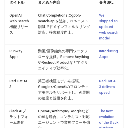
2026-04-09
2026-04-09
2025-09-24
2026-04-06
2025-09-24
2026-04-05
2025-09-24
タイトル
まとめた内容
参考URL
OpenAI
Chat Completionsにgpt-5-
We
2026-04-08
2026-04-08
2025-09-23
2026-04-05
2025-09-23
2026-04-04
2025-09-23
Web Search
search-apiを追加。60%コスト
shipped an
機能リリー
削減でドメインフィルタリング
updated
2026-04-07
2026-04-07
2025-09-22
2026-04-04
2025-09-22
2026-04-03
2025-09-22
ス
対応。検索精度向上。
web search
model
2026-04-06
2026-04-06
2025-09-21
2026-04-03
2025-09-21
2026-04-02
2025-09-21
Runway
動画/画像編集の専門ワークフ
Introducing
Apps
ローを提供。Remove Anything
Apps
2026-04-05
2026-04-05
2025-09-17
2026-04-02
2025-09-21-week
2026-04-01
2025-09-20
やReshoot Productなどでクリ
エイティブ効率化。
2026-04-04
2026-04-04
2025-09-16
2026-04-01
2025-09-20
2026-03-31
Red Hat AI
第三者検証モデルを拡張。
Red Hat AI
2026-04-03
2026-04-03
2025-09-15
2026-03-31
2025-09-19
2026-03-30
3
GoogleやOpenAIのフロンティ
3 delivers
アモデルをサポートし、AI展開
speed
の速度と規模を向上。
2026-04-02
2026-04-02
2025-09-14
2026-03-30
2025-09-18
2026-03-29
Slack AIプ
OpenAI/Anthropic/Googleなど
The next
2026-04-01
2026-04-01
2025-09-12
2026-03-29
2025-09-16
2026-03-28
ラットフォ
のAIを統合。コンテキスト対応
evolution
ーム進化
エージェントで業務フローを強
of the Slack