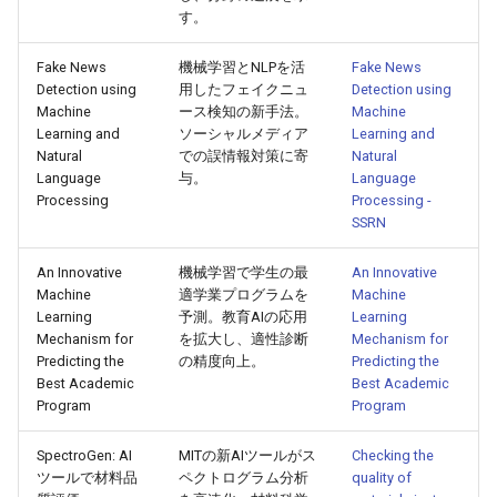
2026-06-03
2026-06-03
2025-11-18
2026-05-31
2025-11-18
2026-05-30
2025-11-18
2026-06-03
す。
2026-06-02
2026-06-02
2025-11-17
2026-05-30
2025-11-17
2026-05-29
2025-11-17
2026-06-02
Fake News
機械学習とNLPを活
Fake News
Detection using
用したフェイクニュ
Detection using
2026-06-01
2026-06-01
2025-11-16
2026-05-29
2025-11-16
2026-05-28
2025-11-16
2026-06-01
Machine
ース検知の新手法。
Machine
Learning and
ソーシャルメディア
Learning and
Natural
での誤情報対策に寄
Natural
2026-05-31
2026-05-31
2025-11-15
2026-05-28
2025-11-15
2026-05-27
2025-11-15
2026-05-31
Language
与。
Language
Processing
Processing -
2026-05-30
2026-05-30
2025-11-14
2026-05-27
2025-11-14
2026-05-26
2025-11-14
2026-05-30
SSRN
2026-05-29
An Innovative
機械学習で学生の最
2026-05-29
2025-11-13
2026-05-26
2025-11-13
2026-05-25
2025-11-13
2026-05-29
An Innovative
Machine
適学業プログラムを
Machine
Learning
予測。教育AIの応用
Learning
2026-05-28
2026-05-28
2025-11-12
2026-05-25
2025-11-12
2026-05-24
2025-11-12
2026-05-28
Mechanism for
を拡大し、適性診断
Mechanism for
Predicting the
の精度向上。
Predicting the
2026-05-27
2026-05-27
2025-11-11
2026-05-24
2025-11-11
2026-05-23
2025-11-11
2026-05-27
Best Academic
Best Academic
Program
Program
2026-05-26
2026-05-26
2025-11-10
2026-05-23
2025-11-10
2026-05-22
2025-11-10
2026-05-26
SpectroGen: AI
MITの新AIツールがス
Checking the
ツールで材料品
ペクトログラム分析
quality of
2026-05-25
2026-05-25
2025-11-09
2026-05-22
2025-11-09
2026-05-21
2025-11-09
2026-05-25