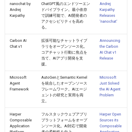
nanochat by
ChatGPT風のエンドツーエン
Andrej
Andrej
ドパイプライン。最小依存
Karpathy
2026-05-15
2026-05-15
2025-10-30
2026-05-12
2025-10-30
2026-05-11
2025-10-30
Karpathy
で訓練可能で、AI開発者の
Releases
アクセシビリティを高め
'nanochat'
2026-05-14
2026-05-14
2025-10-29
2026-05-11
2025-10-29
2026-05-10
2025-10-29
る。
2026-05-13
2026-05-13
2025-10-28
2026-05-10
2025-10-28
2026-05-09
2025-10-28
Carbon AI
拡張可能なチャットライブ
Announcing
Chat v1
ラリをオープンソース化。
the Carbon
コアチャット行動に焦点を
AI Chat v1
2026-05-12
2026-05-12
2025-10-27
2026-05-09
2025-10-27
2026-05-08
2025-10-27
当て、AIアプリ開発を支
Release
援。
2026-05-11
2026-05-11
2025-10-26
2026-05-08
2025-10-26
2026-05-07
2025-10-26
Microsoft
AutoGenとSemantic Kernel
Microsoft
2026-05-10
2026-05-10
2025-10-25
2026-05-07
2025-10-25
2026-05-06
2025-10-25
Agent
を統合したオープンソース
Just Solved
Framework
フレームワーク。AIエージ
the AI Agent
ェントの研究と実用を両
Problem
2026-05-09
2026-05-09
2025-10-24
2026-05-06
2025-10-24
2026-05-05
2025-10-24
立。
2026-05-08
2026-05-08
2025-10-23
2026-05-05
2025-10-23
2026-05-04
2025-10-23
Harper
フルスタックウェブアプリ
Harper Open
Composable
プラットフォームをオープ
Sources its
2026-05-07
Application
ンソース化。AI対応で開発
2026-05-07
2025-10-22
2026-05-04
2025-10-22
2026-05-03
2025-10-22
Composable
Platform
者の柔軟性を向上。
Application