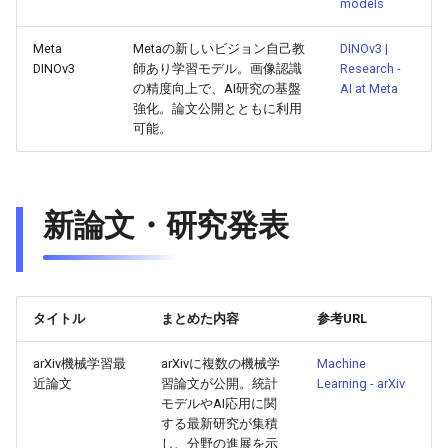
models
2026-06-12
2026-06-12
2025-11-27
2026-06-09
2025-11-27
2026-06-10
2025-11-27
2026-06-12
2026-06-06
Meta
Metaの新しいビジョン自己教
DINOv3 |
2026-06-11
2026-06-11
2025-11-26
2026-06-08
2025-11-26
2026-06-09
2025-11-26
2026-06-11
2026-06-05
DINOv3
師あり学習モデル。画像認識
Research -
の精度向上で、AI研究の基盤
AI at Meta
2026-06-10
2026-06-10
2025-11-25
2026-06-07
2025-11-25
2026-06-07
2025-11-25
2026-06-10
2026-06-04
強化。論文公開とともに利用
可能。
2026-06-09
2026-06-09
2025-11-24
2026-06-06
2025-11-24
2026-06-06
2025-11-24
2026-06-09
2026-06-03
2026-06-08
2026-06-08
2025-11-23
2026-06-05
2025-11-23
2026-06-05
2025-11-23
2026-06-08
2026-06-02
新論文・研究発表
2026-06-07
2026-06-07
2025-11-22
2026-06-04
2025-11-22
2026-06-04
2025-11-22
2026-06-07
2026-06-01
2026-06-06
2026-06-06
2025-11-21
2026-06-03
2025-11-21
2026-06-03
2025-11-21
2026-06-06
2026-05-31
タイトル
まとめた内容
参考URL
2026-06-05
2026-06-05
2025-11-20
2026-06-02
2025-11-20
2026-06-02
2025-11-20
2026-06-05
2026-05-30
arXiv機械学習最
arXivに複数の機械学
Machine
近論文
習論文が公開。統計
Learning - arXiv
2026-06-04
2026-06-04
2025-11-19
2026-06-01
2025-11-19
2026-05-31
2025-11-19
2026-06-04
モデルやAI応用に関
する最新研究が集積
し、分野の進展を示