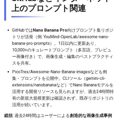
2025-11-27
2026-06-12
2025-11-27
2026-06-12
2025-11-27
2026-06-10
2025-11-27
2026-06-12
2026-06-06
上のプロンプト関連
2025-11-26
2026-06-11
2025-11-26
2026-06-11
2025-11-26
2026-06-09
2025-11-26
2026-06-11
2026-06-05
2025-11-25
2026-06-10
2025-11-25
2026-06-10
2025-11-25
2026-06-07
2025-11-25
2026-06-10
2026-06-04
GitHubでは
Nano Banana Pro
向けプロンプト集リポジ
トリが活発（例: YouMind-OpenLab/awesome-nano-
2025-11-24
2026-06-09
2025-11-24
2026-06-09
2025-11-24
2026-06-06
2025-11-24
2026-06-09
2026-06-03
banana-pro-prompts）。1日以内に更新あり、
10,000+のキュレートプロンプト（多言語、プレビュ
2025-11-23
2026-06-08
2025-11-23
2026-06-08
2025-11-23
2026-06-05
2025-11-23
2026-06-08
2026-06-02
ー画像付き）で、画像生成・編集のベストプラクティ
スを共有。
2025-11-22
2026-06-07
2025-11-22
2026-06-07
2025-11-22
2026-06-04
2025-11-22
2026-06-07
2026-06-01
PicoTrex/Awesome-Nano-Banana-imagesなども例
集・プロンプトを公開中。CLIツール（gemini-cli-
2025-11-21
2026-06-06
2025-11-21
2026-06-06
2025-11-21
2026-06-03
2025-11-21
2026-06-06
2026-05-31
extensions/nanobananaなど）でNano Bananaモデルを
活用する開発リソースも見られますが、過去24時間特
2025-11-20
2026-06-05
2025-11-20
2026-06-05
2025-11-20
2026-06-02
2025-11-20
2026-06-05
2026-05-30
有の新規大規模更新は確認されず、既存リポジトリの
活用が続いています。
2025-11-19
2026-06-04
2025-11-19
2026-06-04
2025-11-19
2026-05-31
2025-11-19
2026-06-04
総括
: 過去24時間はユーザーによる
創造的な画像生成事例