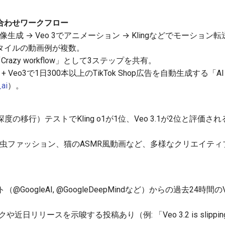
合わせワークフロー
Proで画像生成 → Veo 3でアニメーション → Klingなどでモー
タイルの動画例が複数。
Crazy workflow」として3ステップを共有。
us + Veo3で1日300本以上のTikTok Shop広告を自動生成する「AI C
ai
）。
写界深度の移行）テストでKling o1が1位、Veo 3.1が2位と評
虫ファッション、猫のASMR風動画など、多様なクリエイティブ
ト（@GoogleAI, @GoogleDeepMindなど）からの過去24時
や近日リリースを示唆する投稿あり（例: 「Veo 3.2 is slipping int