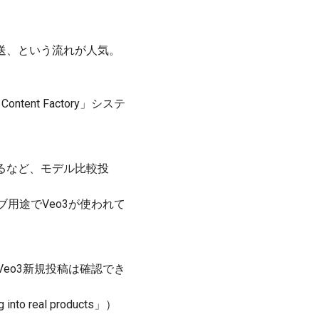
ション転送、という流れが人気。
ontent Factory」システ
価されるなど、モデル比較投
用途でVeo3が使われて
間のVeo3新規投稿は確認でき
o real products」）