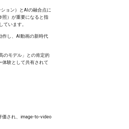
イゼーション）とAIの融合点に
参照）が重要になると指
提案しています。
どで広く動作し、AI動画の新時代
る」「最高のモデル」との肯定的
ー体験として共有されて
れ、image-to-video