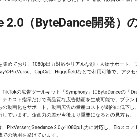
ce 2.0（ByteDance開
特に注目を集めており、1080p出力対応やリアルな顔・人物サポー
yやPixVerse、CapCut、Higgsfieldなどで利用可能で、
TikTokの広告ツールキット「Symphony」にByteDanceの「Dreami
。テキスト指示だけで高品質な広告動画を生成可能で、ブラン
らの動画化をサポート。動画広告の量産コストが劇的に低下し
析しています。企画力の差が今後より重要になるとの見方も。
、PixVerseでSeedance 2.0が1080p出力に対応し、Eloスコ
成での活用を挙げています。