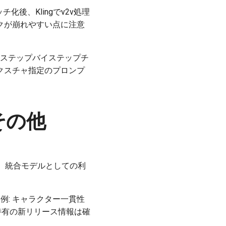
ッチ化後、Klingでv2v処理
クが崩れやすい点に注意
ン動画のステップバイステップチ
クスチャ指定のプロンプ
とその他
少なく、統合モデルとしての利
（例: キャラクター一貫性
間特有の新リリース情報は確