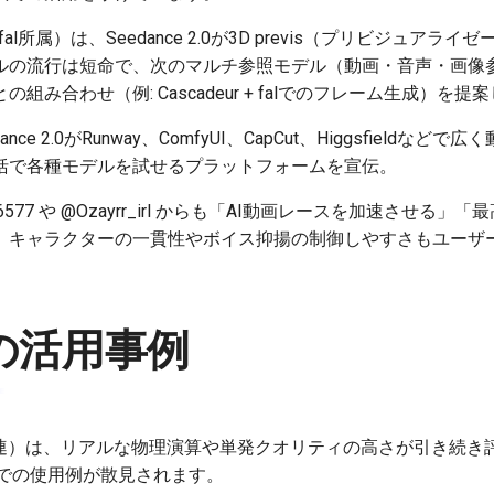
fal所属）は、Seedance 2.0が3D previs（プリビジュアラ
ルの流行は短命で、次のマルチ参照モデル（動画・音声・画像
組み合わせ（例: Cascadeur + falでのフレーム生成）を
ance 2.0がRunway、ComfyUI、CapCut、Higgsfieldな
括で各種モデルを試せるプラットフォームを宣伝。
866577 や @Ozayrr_irl からも「AI動画レースを加速させ
。キャラクターの一貫性やボイス抑揚の制御しやすさもユーザ
AIの活用事例
3.0/O3関連）は、リアルな物理演算や単発クオリティの高さが引き続き評価さ
ideo）での使用例が散見されます。