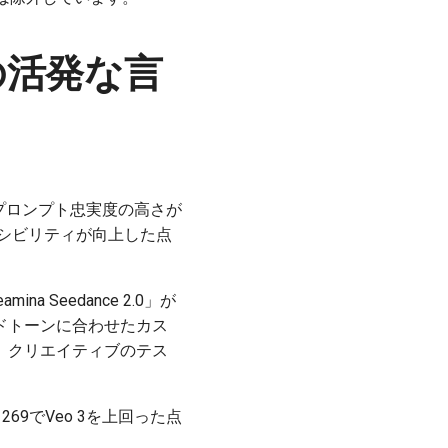
発）の活発な言
ト、プロンプト忠実度の高さが
アクセシビリティが向上した点
na Seedance 2.0」が
ドトーンに合わせたカス
、クリエイティブのテス
ア1269でVeo 3を上回った点