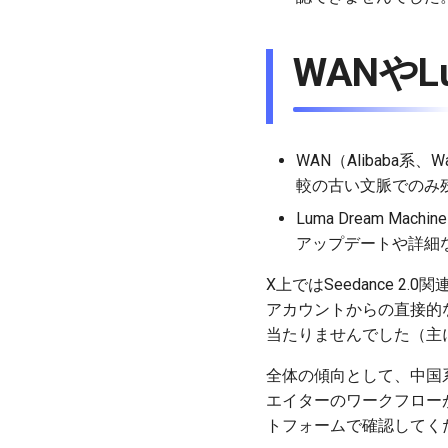
WANやLu
WAN（Alibaba
較の古い文脈でのみ
Luma Dream M
アップデートや詳細
X上ではSeedance 2
アカウントからの直接的
当たりませんでした（主に
全体の傾向として、中国系
エイターのワークフロー
トフォームで確認してく