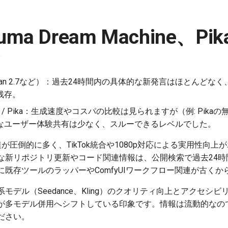
ma Dream Machine、P
系、Wan 2.7など）：過去24時間内の具体的な新発言はほとんど
残存。
achine / Pika：生成速度やコスパの比較は見られますが（例: Pi
なユーザー体験共有は少なく、スルーできるレベルでした。
.0関連が圧倒的に多く、TikTok統合や1080p対応による実用性向上
な新リポジトリ更新やコード関連情報は、公開検索で過去24時
既存ツールのラッパーやComfyUIワークフロー関連が古くか
モデル（Seedance、Kling）のクオリティ向上とアクセシ
が多モデル併用へシフトしている印象です。情報は流動的なの
ださい。