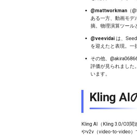
@mattworkman
（@
ある一方、動画モデ
摘。物理演算ツールとの
@veevidai
は、Seed
を迎えたと表現。一
その他、@akira06
評価が見られました
います。
Kling 
Kling AI（Kling 
やv2v（video-to-v