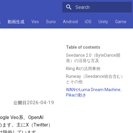
Initializing search
成
動画生成
Veo
Suno
Android
iOS
Unity
Game
Table of contents
Seedance 2.0（ByteDance開
発）の活発な言及
Kling AIの活用事例
Runway（Seedance統合含む）
とその他
WANやLuma Dream Machine、
Pikaの動き
2026-04-19
公開日
 Veo系、OpenAI
ます。主にX（Twitter）
は除外しています。