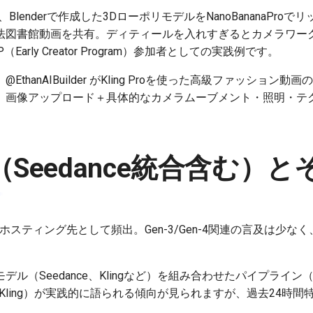
、Blenderで作成した3DローポリモデルをNanoBananaProでリ
法図書館動画を共有。ディティールを入れすぎるとカメラワー
Early Creator Program）参加者としての実践例です。
thanAIBuilder がKling Proを使った高級ファッショ
。画像アップロード＋具体的なカメラムーブメント・照明・テ
。
y（Seedance統合含む）
e 2.0のホスティング先として頻出。Gen-3/Gen-4関連の言及は
ル（Seedance、Klingなど）を組み合わせたパイプライン
環境はKling）が実践的に語られる傾向が見られますが、過去24時
。