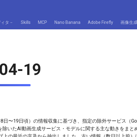
ディタ－
Skills
MCP
Nano Banana
Adobe Firefly
画像生
04-19
18日〜19日頃）の情報収集に基づき、指定の除外サービス（Google
refly）を除いたAI動画生成サービス・モデルに関する主な動きをまとめ
ブ上の最近の言及から抽出しました。古い情報（数日以上前）