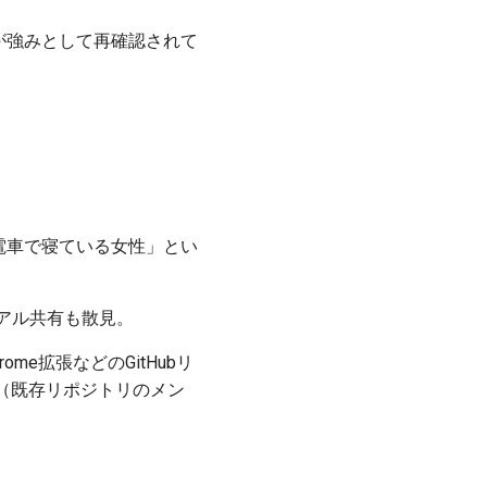
点が強みとして再確認されて
電車で寝ている女性」とい
トリアル共有も散見。
hrome拡張などのGitHubリ
（既存リポジトリのメン