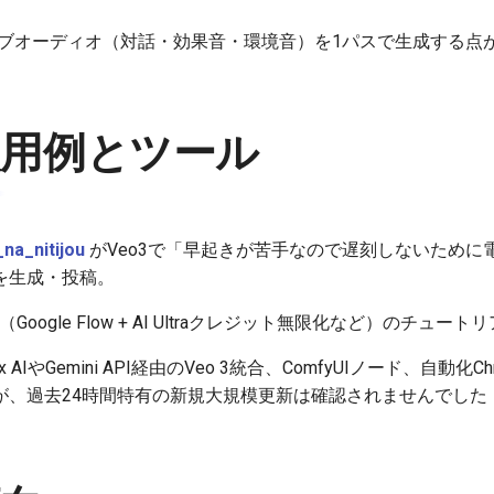
ネイティブオーディオ（対話・効果音・環境音）を1パスで生成する
使用例とツール
na_nitijou
がVeo3で「早起きが苦手なので遅刻しないために
を生成・投稿。
oogle Flow + AI Ultraクレジット無限化など）のチュー
 AIやGemini API経由のVeo 3統合、ComfyUIノード、自動化C
が、過去24時間特有の新規大規模更新は確認されませんでした