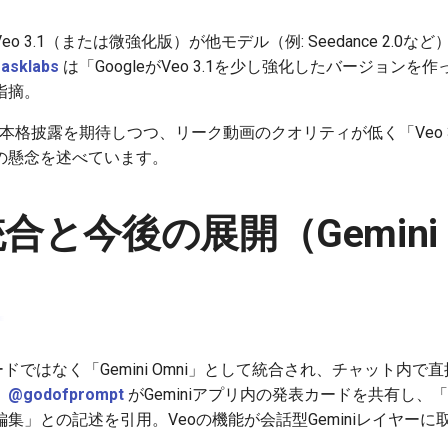
o 3.1（または微強化版）が他モデル（例: Seedance 2.0
asklabs
は「GoogleがVeo 3.1を少し強化したバージョンを作った
指摘。
の本格披露を期待しつつ、リーク動画のクオリティが低く「Veo 3
の懸念を述べています。
i統合と今後の展開（Gemini 
ードではなく「Gemini Omni」として統合され、チャット内
。
@godofprompt
がGeminiアプリ内の発表カードを共有し、
集」との記述を引用。Veoの機能が会話型Geminiレイヤー