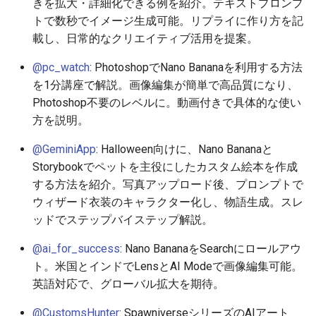
きを拡大・詳細化できる例を紹介。テキストプロンプ
2026-06-19
2026-06-21
2025-12-06
2026-06-21
2025-12-06
2026-01-18
2026-01-18
2026-01-18
2026-01-13
2026-06-19
2025-12-06
2026-01-18
2026-06-21
2026-06-16
トで数秒でイメージ生成可能。リプライに作り方を記
載し、日常的なクリエイティブ活用を提案。
2026-06-18
2026-06-20
2025-12-05
2026-06-20
2025-12-05
2026-01-11
2026-01-11
2026-01-11
2026-06-18
2025-12-05
2026-01-11
2026-06-20
2026-06-15
@pc_watch
: PhotoshopでNano Bananaを利用する方法
2026-06-17
2026-06-19
2025-12-04
2026-06-19
2025-12-04
2026-01-04
2026-01-04
2026-01-04
2026-06-17
2025-12-04
2026-01-04
2026-06-19
2026-06-14
を1分講座で解説。画像編集が簡単で高品質になり、
Photoshop不要のレベルに。動画付きで具体的な使い
2026-06-16
2026-06-18
2025-12-03
2026-06-18
2025-12-03
2026-06-16
2025-12-03
2026-06-18
2026-06-13
方を説明。
@GeminiApp
: Halloween向けに、Nano Bananaと
2026-06-14
2026-06-17
2025-12-02
2026-06-17
2025-12-02
2026-06-15
2025-12-02
2026-06-17
2026-06-11
Storybookでペットを主役にしたカスタム絵本を作成
する方法を紹介。写真アップロード後、プロンプトで
2026-06-13
2026-06-16
2025-12-01
2026-06-16
2025-12-01
2026-06-14
2025-12-01
2026-06-16
2026-06-10
ウィザード衣装のキャラクター化し、物語生成。スレ
2026-06-12
2026-06-15
2025-11-30
2026-06-15
2025-11-30
2026-06-13
2025-11-30
2026-06-15
2026-06-09
ッドでステップバイステップ解説。
@ai_for_success
: Nano BananaをSearchにロールアウ
2026-06-11
2026-06-14
2025-11-29
2026-06-14
2025-11-29
2026-06-12
2025-11-29
2026-06-14
2026-06-08
ト。米国とインドでLensとAI Modeで画像編集可能。
英語対応で、グローバル拡大を期待。
2026-06-10
2026-06-13
2025-11-28
2026-06-13
2025-11-28
2026-06-11
2025-11-28
2026-06-13
2026-06-07
@CustomsHunter
: SpawniverseシリーズのAIアート