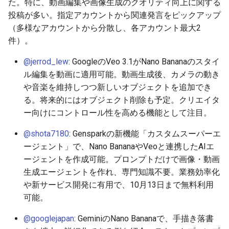
た。特に、動画編集や画像生成のクオリティ向上に関する
2026-06-30
2026-07-01
2025-12-15
2026-07-01
2025-12-15
2026-03-22
2025-09-24
2026-03-22
2026-03-22
2026-03-22
2026-03-15
2026-06-30
2025-12-15
2026-03-22
2026-06-30
2026-06-28
投稿が多い。指定アカウントから関連発言をピックアップ
（多様なアカウントから分散し、各アカウント最大2
2026-06-29
2026-06-30
2025-12-14
2026-06-30
2025-12-14
2026-03-15
2025-09-21
2026-03-15
2026-03-15
2026-03-15
2026-03-08
2026-06-28
2025-12-14
2026-03-15
2026-06-29
2026-06-25
件）。
@jerrod_lew
: GoogleのVeo 3.1がNano Bananaのスタイ
2026-06-28
2026-06-29
2025-12-13
2026-06-29
2025-12-13
2026-03-08
2025-09-19
2026-03-08
2026-03-08
2026-03-08
2026-03-01
2026-06-26
2025-12-13
2026-03-08
2026-06-28
2026-06-24
ル編集を動画に適用可能。動画生成後、カメラの動き
や音楽を維持しつつ新しいオブジェクトを追加でき
2026-06-26
2026-06-28
2025-12-12
2026-06-28
2025-12-12
2026-03-01
2026-03-01
2026-03-01
2026-03-01
2026-02-22
2026-06-25
2025-12-12
2026-03-01
2026-06-27
2026-06-23
る。将来的にはオブジェクト削除も予定。クリエイタ
2026-06-25
2026-06-26
2025-12-11
2026-06-26
2025-12-11
2026-02-22
2026-02-22
2026-02-22
2026-02-22
2026-02-15
2026-06-24
2025-12-11
2026-02-22
2026-06-26
2026-06-22
ー向けにコントロール性を高める機能として注目。
@shota7180
: Gensparkの新機能「カスタムスーパーエ
2026-06-24
2026-06-25
2025-12-10
2026-06-25
2025-12-10
2026-02-15
2026-02-15
2026-02-15
2026-02-15
2026-02-08
2026-06-23
2025-12-10
2026-02-15
2026-06-25
2026-06-21
ージェント」で、Nano BananaやVeoと連携したAIエ
ージェントを作成可能。プロンプトだけで画像・動画
2026-06-23
2026-06-24
2025-12-09
2026-06-24
2025-12-09
2026-02-08
2026-02-08
2026-02-08
2026-02-08
2026-02-01
2026-06-22
2025-12-09
2026-02-08
2026-06-24
2026-06-20
生成エージェントを作れ、専門知識不要。業務効率化
や新サービス開発に有用で、10月13日まで無料利用
2026-06-21
2026-06-23
2025-12-08
2026-06-23
2025-12-08
2026-02-01
2026-02-05
2026-02-01
2026-02-01
2026-01-25
2026-06-21
2025-12-08
2026-02-01
2026-06-23
2026-06-18
可能。
2026-06-20
2026-06-22
2025-12-07
2026-06-22
2025-12-07
2026-01-25
2026-01-25
2026-01-25
2026-01-18
2026-06-20
2025-12-07
2026-01-25
2026-06-22
2026-06-17
@googlejapan
: GeminiのNano Bananaで、手描き落書