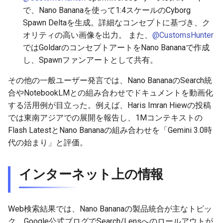
2026-06-09
2026-06-12
2025-11-27
2026-06-12
2025-11-27
2026-06-10
2025-11-27
2026-06-12
2026-06-06
で、Nano Bananaを使って1:4スケールのCyborg
Spawn Deltaを生成。詳細なコンセプトに基づき、ク
2026-06-08
2026-06-11
2025-11-26
2026-06-11
2025-11-26
2026-06-09
2025-11-26
2026-06-11
2026-06-05
オリティの高い画像を出力。 また、
@CustomsHunter
ではGoldarのコンセプトアートをNano Bananaで作成
2026-06-07
2026-06-10
2025-11-25
2026-06-10
2025-11-25
2026-06-07
2025-11-25
2026-06-10
2026-06-04
し、Spawnファンアートとして共有。
2026-06-06
2026-06-09
2025-11-24
2026-06-09
2025-11-24
2026-06-06
2025-11-24
2026-06-09
2026-06-03
その他の一般ユーザー発言では、Nano BananaのSearch統
合やNotebookLMとの組み合わせでドキュメントを動画化
2026-06-05
2026-06-08
2025-11-23
2026-06-08
2025-11-23
2026-06-05
2025-11-23
2026-06-08
2026-06-02
する活用例が目立った。例えば、Haris Imran Hiewの投稿
では東南アジアでの展開を報告し、1Mコンテキストの
2026-06-04
2026-06-07
2025-11-22
2026-06-07
2025-11-22
2026-06-04
2025-11-22
2026-06-07
2026-06-01
Flash LatestとNano Bananaの組み合わせを「Gemini 3.0時
代の始まり」と評価。
2026-06-03
2026-06-06
2025-11-21
2026-06-06
2025-11-21
2026-06-03
2025-11-21
2026-06-06
2026-05-31
インターネット上の情報
2026-06-02
2026-06-05
2025-11-20
2026-06-05
2025-11-20
2026-06-02
2025-11-20
2026-06-05
2026-05-30
2026-06-01
2026-06-04
2025-11-19
2026-06-04
2025-11-19
2026-05-31
2025-11-19
2026-06-04
Web検索結果では、Nano Bananaの製品統合が主なトピッ
ク。Google公式ブログでSearch/Lensへのロールアウトが