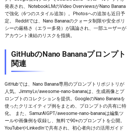
2026-05-31
2026-06-03
2025-11-18
2026-06-03
2025-11-18
2026-05-30
2025-11-18
2026-06-03
発表され、NotebookLMのVideo OverviewsがNano Banana
で強化（6つのスタイル追加）。Photosへの追加も近日予
2026-05-30
2026-06-02
2025-11-17
2026-06-02
2025-11-17
2026-05-29
2025-11-17
2026-06-02
定。 Redditでは、Nano Bananaのクォータ制限や安全ポリ
シーの厳格さ（エラー多発）が議論され、一部ユーザーが
2026-05-29
2026-06-01
2025-11-16
2026-06-01
2025-11-16
2026-05-28
2025-11-16
2026-06-01
アカウント凍結のリスクを指摘。
2026-05-28
2026-05-31
2025-11-15
2026-05-31
2025-11-15
2026-05-27
2025-11-15
2026-05-31
GitHubのNano Bananaプロンプト
2026-05-27
2026-05-30
2025-11-14
2026-05-30
2025-11-14
2026-05-26
2025-11-14
2026-05-30
関連
2026-05-26
2026-05-29
2025-11-13
2026-05-29
2025-11-13
2026-05-25
2025-11-13
2026-05-29
GitHubでは、Nano Banana専用のプロンプトリポジトリが
2026-05-25
2026-05-28
2025-11-12
2026-05-28
2025-11-12
2026-05-24
2025-11-12
2026-05-28
人気。JimmyLv/awesome-nano-bananaは、生成画像とプ
ロンプトのコレクションを提供。GoogleのNano Bananaを
2026-05-24
2026-05-27
2025-11-11
2026-05-27
2025-11-11
2026-05-23
2025-11-11
2026-05-27
使ったクリエイティブ例をまとめ、プロンプトの共有に特
化。 また、SamurAIGPT/awesome-nano-bananaは編集ツ
2026-05-23
2026-05-26
2025-11-10
2026-05-26
2025-11-10
2026-05-22
2025-11-10
2026-05-26
ールや画像例を収録し、無料で90+のプロンプトを公開。
YouTubeやLinkedInで共有され、初心者向けの活用ガイド
2026-05-22
2026-05-25
2025-11-09
2026-05-25
2025-11-09
2026-05-21
2025-11-09
2026-05-25