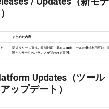
Releases / Updates（
ト）
まとめた内容
（上
新規リリース直後の規制対応。既存Claudeモデルは継続利用可能。
障とAI安全性のバランスが問われる事例。
/ Platform Updates（
ムアップデート）