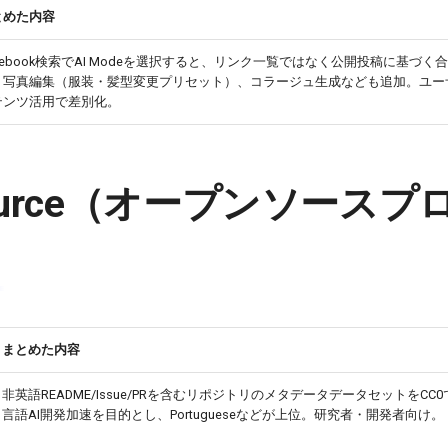
とめた内容
cebook検索でAI Modeを選択すると、リンク一覧ではなく公開投稿に基づく
。写真編集（服装・髪型変更プリセット）、コラージュ生成なども追加。ユー
テンツ活用で差別化。
Source（オープンソース
まとめた内容
非英語README/Issue/PRを含むリポジトリのメタデータデータセットをCC
言語AI開発加速を目的とし、Portugueseなどが上位。研究者・開発者向け。