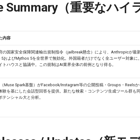
tive Summary（重要なハ
た内容
の国家安全保障関連輸出規制指令（jailbreak懸念）により、Anthropicが
le 5およびMythos 5を全世界で無効化。外国籍者だけでなく全ユーザー対象に。An
イトハウスと協議中。この規制はAI業界全体の前例となり得る。
AI（Muse Spark基盤）がFacebook/Instagram等の公開投稿・Groups・Ree
体験を基にした会話型回答を提供。新たな検索・コンテンツ生成ツール群も
ポテンシャル大と分析。