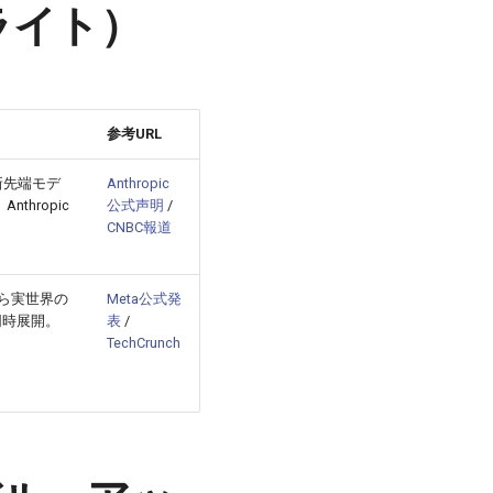
イライト）
参考URL
最新先端モデ
Anthropic
thropic
公式声明
/
CNBC報道
lsから実世界の
Meta公式発
同時展開。
表
/
TechCrunch