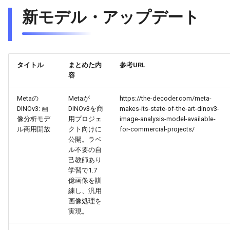
2026-06-03
2026-06-03
2025-11-18
2026-05-31
2025-11-18
2026-05-30
2025-11-18
2026-06-03
新モデル・アップデート
2026-06-02
2026-06-02
2025-11-17
2026-05-30
2025-11-17
2026-05-29
2025-11-17
2026-06-02
2026-06-01
2026-06-01
2025-11-16
2026-05-29
2025-11-16
2026-05-28
2025-11-16
2026-06-01
タイトル
まとめた内
参考URL
容
2026-05-31
2026-05-31
2025-11-15
2026-05-28
2025-11-15
2026-05-27
2025-11-15
2026-05-31
Metaの
Metaが
https://the-decoder.com/meta-
2026-05-30
2026-05-30
2025-11-14
2026-05-27
2025-11-14
2026-05-26
2025-11-14
2026-05-30
DINOv3: 画
DINOv3を商
makes-its-state-of-the-art-dinov3-
像分析モデ
用プロジェ
image-analysis-model-available-
2026-05-29
2026-05-29
2025-11-13
2026-05-26
2025-11-13
2026-05-25
2025-11-13
2026-05-29
ル商用開放
クト向けに
for-commercial-projects/
公開。ラベ
ル不要の自
2026-05-28
2026-05-28
2025-11-12
2026-05-25
2025-11-12
2026-05-24
2025-11-12
2026-05-28
己教師あり
学習で1.7
2026-05-27
2026-05-27
2025-11-11
2026-05-24
2025-11-11
2026-05-23
2025-11-11
2026-05-27
億画像を訓
練し、汎用
画像処理を
2026-05-26
2026-05-26
2025-11-10
2026-05-23
2025-11-10
2026-05-22
2025-11-10
2026-05-26
実現。
2026-05-25
2026-05-25
2025-11-09
2026-05-22
2025-11-09
2026-05-21
2025-11-09
2026-05-25