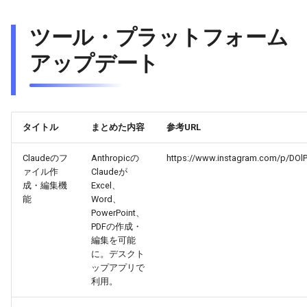
2026-03-12
2026-03-12
2025-08-27
2026-03-09
2026-03-08
ツール・プラットフォーム
アップデート
2026-03-11
2026-03-11
2025-08-26
2026-03-08
2026-03-07
2026-03-10
2026-03-10
2025-08-25
2026-03-07
2026-03-06
2026-03-09
2026-03-09
2025-08-24
2026-03-06
2026-03-05
タイトル
まとめた内容
参考URL
Claudeのフ
Anthropicの
https://www.instagram.com/p/DOl
2026-03-08
2026-03-08
2025-08-23
2026-03-05
2026-03-04
ァイル作
Claudeが
成・編集機
Excel、
2026-03-07
2026-03-07
2025-08-22
2026-03-04
2026-03-03
能
Word、
PowerPoint、
2026-03-06
2026-03-06
2025-08-21
2026-03-03
2026-03-02
PDFの作成・
編集を可能
に。デスクト
2026-03-05
2026-03-05
2025-08-20
2026-03-02
2026-03-01
ップアプリで
利用。
2026-03-04
2026-03-04
2025-08-19
2026-03-01
2026-02-28