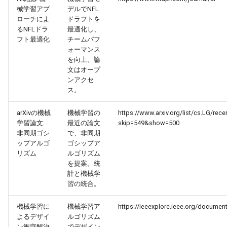
械学習アプ
デルでNFL
2026-05-06
2026-05-06
2025-10-21
2026-05-03
2025-10-21
2026-05-02
2025-10-21
ローチによ
ドラフトを
るNFLドラ
最適化し、
2026-05-05
フト最適化
チームパフ
2026-05-05
2025-10-20
2026-05-02
2025-10-20
2026-05-01
2025-10-20
ォーマンス
を向上。論
2026-05-04
2026-05-04
2025-10-19
2026-05-01
2025-10-19
2026-04-30
2025-10-19
文はオープ
ンアクセ
2026-05-03
2026-05-03
2025-10-18
2026-04-30
2025-10-18
2026-04-29
2025-10-18
ス。
arXivの機械
機械学習の
https://www.arxiv.org/list/cs.LG/rece
2026-05-02
2026-05-02
2025-10-17
2026-04-29
2025-10-17
2026-04-28
2025-10-17
学習論文:
最近の論文
skip=549&show=500
非同期ゴシ
で、非同期
2026-05-01
2026-05-01
2025-10-16
2026-04-28
2025-10-16
2026-04-27
2025-10-16
ップアルゴ
ゴシップア
リズム
ルゴリズム
2026-04-30
を提案。統
2026-04-30
2025-10-15
2026-04-27
2025-10-15
2026-04-26
2025-10-15
計と機械学
習の統合。
2026-04-29
2026-04-29
2025-10-14
2026-04-26
2025-10-14
2026-04-25
2025-10-14
機械学習に
機械学習ア
https://ieeexplore.ieee.org/documen
2026-04-28
2026-04-28
2025-10-13
2026-04-25
2025-10-13
2026-04-24
2025-10-13
よるデザイ
ルゴリズム
ン衝突解決
でデザイン