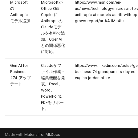
Microsoft
Microsoftが
https://www.msn.com/en-
の
Office 365
us/news/technology/microsoft-to-
2026-03-03
2026-03-03
2025-08-18
2026-02-28
2026-02-27
Anthropic
Copilotに
anthropic-ai-models-as-rift-with-op
モデル追加
Anthropicの
grows-report/ar-AA1Mh4Hk
2026-03-02
2026-03-02
2025-08-17
2026-02-27
2026-02-26
Claudeモデ
ルを有料で追
2026-03-01
2026-03-01
2025-08-16
2026-02-26
2026-02-25
加。OpenAI
との関係悪化
に対応。
2026-02-28
2026-02-28
2025-08-15
2026-02-25
2026-02-24
Gen AI for
Claudeがフ
https://www.linkedin.com/pulse/gen
2026-02-27
2026-02-27
2025-08-14
2026-02-24
2026-02-23
Business
ァイル作成・
business-74-grandparents-day-edit
#74: アップ
編集機能を発
eugina-jordan-sfcte
デート
表。Excel、
2026-02-26
2026-02-26
2025-08-13
2026-02-23
2026-02-22
Word、
PowerPoint、
2026-02-25
2026-02-25
2025-08-12
2026-02-22
2026-02-21
PDFをサポー
ト。
2026-02-24
2026-02-24
2025-08-11
2026-02-21
2026-02-20
2026-02-23
2026-02-23
2025-08-09
2026-02-20
2026-02-19
Made with
Material for MkDocs