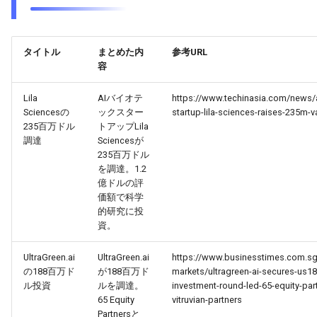
2026-03-31
2026-03-31
2025-09-15
2026-03-28
2025-09-15
2026-03-27
2026-03-30
2026-03-30
2025-09-14
2026-03-27
2026-03-26
タイトル
まとめた内
参考URL
容
2026-03-29
2026-03-29
2025-09-13
2026-03-26
2026-03-25
Lila
AIバイオテ
https://www.techinasia.com/news/a
2026-03-28
2026-03-28
2025-09-12
2026-03-25
2026-03-24
Sciencesの
ックスター
startup-lila-sciences-raises-235m-
235百万ドル
トアップLila
2026-03-27
2026-03-27
2025-09-11
2026-03-24
2026-03-23
調達
Sciencesが
235百万ドル
を調達。1.2
2026-03-26
2026-03-26
2025-09-10
2026-03-23
2026-03-22
億ドルの評
価額で科学
2026-03-25
2026-03-25
2025-09-09
2026-03-22
2026-03-21
的研究に投
資。
2026-03-24
2026-03-24
2025-09-08
2026-03-21
2026-03-20
UltraGreen.ai
UltraGreen.ai
https://www.businesstimes.com.s
の188百万ド
が188百万ド
markets/ultragreen-ai-secures-us18
2026-03-23
2026-03-23
2025-09-07
2026-03-20
2026-03-19
ル投資
ルを調達。
investment-round-led-65-equity-par
65 Equity
vitruvian-partners
2026-03-22
2026-03-22
2025-09-06
2026-03-19
2026-03-18
Partnersと