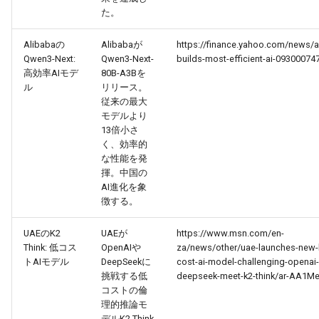
2026-06-21
2026-06-21
2025-12-06
2026-01-18
2026-01-18
2026-06-19
2025-12-06
2026-01-18
2026-01-13
2026-06-19
2025-12-06
2026-01-18
2026-06-21
2026-06-16
た。
Alibabaの
Alibabaが
https://finance.yahoo.com/news/a
2026-06-20
2026-06-20
2025-12-05
2026-01-11
2026-01-11
2026-06-18
2025-12-05
2026-01-11
2026-06-18
2025-12-05
2026-01-11
2026-06-20
2026-06-15
Qwen3-Next:
Qwen3-Next-
builds-most-efficient-ai-09300074
高効率AIモデ
80B-A3Bを
2026-06-19
2026-06-19
2025-12-04
2026-01-04
2026-01-04
2026-06-17
2025-12-04
2026-01-04
2026-06-17
2025-12-04
2026-01-04
2026-06-19
2026-06-14
ル
リリース。
従来の最大
2026-06-18
2026-06-18
2025-12-03
2026-06-16
2025-12-03
2026-06-16
2025-12-03
2026-06-18
2026-06-13
モデルより
13倍小さ
く、効率的
2026-06-17
2026-06-17
2025-12-02
2026-06-14
2025-12-02
2026-06-15
2025-12-02
2026-06-17
2026-06-11
な性能を発
揮。中国の
2026-06-16
2026-06-16
2025-12-01
2026-06-13
2025-12-01
2026-06-14
2025-12-01
2026-06-16
2026-06-10
AI進化を象
徴する。
2026-06-15
2026-06-15
2025-11-30
2026-06-12
2025-11-30
2026-06-13
2025-11-30
2026-06-15
2026-06-09
UAEのK2
UAEが
https://www.msn.com/en-
Think: 低コス
OpenAIや
za/news/other/uae-launches-new-
2026-06-14
2026-06-14
2025-11-29
2026-06-11
2025-11-29
2026-06-12
2025-11-29
2026-06-14
2026-06-08
トAIモデル
DeepSeekに
cost-ai-model-challenging-openai
挑戦する低
deepseek-meet-k2-think/ar-AA1M
2026-06-13
2026-06-13
2025-11-28
2026-06-10
2025-11-28
2026-06-11
2025-11-28
2026-06-13
2026-06-07
コストの倫
理的推論モ
デルK2 Think