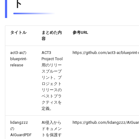
ト
2026-04-18
2026-04-18
2025-10-03
2026-04-15
2025-10-03
2026-04-14
2025-10-03
2026-04-17
2026-04-17
2025-10-02
2026-04-14
2025-10-02
2026-04-13
2025-10-02
タイトル
まとめた内
参考URL
2026-04-16
2026-04-16
2025-10-01
2026-04-13
2025-10-01
2026-04-12
2025-10-01
容
2026-04-15
2026-04-15
2025-09-30
2026-04-12
2025-09-30
2026-04-11
2025-09-30
act3-aiの
ACT3
https://github.com/act3-ai/blueprint-
blueprint-
Project Tool
release
用のリリー
2026-04-14
2026-04-14
2025-09-29
2026-04-11
2025-09-29
2026-04-10
2025-09-29
スブループ
リント。プ
2026-04-13
2026-04-13
2025-09-28
2026-04-10
2025-09-28_week
2026-04-09
2025-09-28
ロジェクト
リリースの
2026-04-12
2026-04-12
2025-09-27
2026-04-09
2025-09-27
2026-04-08
2025-09-27
ベストプラ
クティスを
定義。
2026-04-11
2026-04-11
2025-09-26
2026-04-08
2025-09-26
2026-04-07
2025-09-26
lidangzzz
AI侵入から
https://github.com/lidangzzz/AIGua
2026-04-10
2026-04-10
2025-09-25
2026-04-07
2025-09-25
2026-04-06
2025-09-25
の
ドキュメン
AIGuardPDF
トを保護す