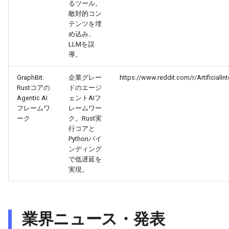
るツール。
2026-04-09
2026-04-09
2025-09-24
2026-04-06
2025-09-24
2026-04-05
2025-09-24
敵対的コン
テンツを埋
2026-04-08
2026-04-08
2025-09-23
2026-04-05
2025-09-23
2026-04-04
2025-09-23
め込み、
LLMを誤
2026-04-07
2026-04-07
2025-09-22
2026-04-04
2025-09-22
2026-04-03
2025-09-22
導。
GraphBit:
企業グレー
https://www.reddit.com/r/Artificial
2026-04-06
2026-04-06
2025-09-21
2026-04-03
2025-09-21
2026-04-02
2025-09-21
Rustコアの
ドのエージ
Agentic AI
ェントAIフ
2026-04-05
2026-04-05
2025-09-20
2026-04-02
2025-09-21-week
2026-04-01
2025-09-20
フレームワ
レームワー
ーク
ク。Rust実
行コアと
2026-04-04
2026-04-04
2025-09-19
2026-04-01
2025-09-20
2026-03-31
Pythonバイ
ンディング
2026-04-03
2026-04-03
2025-09-18
2026-03-31
2025-09-19
2026-03-30
で低遅延を
実現。
2026-04-02
2026-04-02
2025-09-17
2026-03-30
2025-09-18
2026-03-29
2026-04-01
2026-04-01
2025-09-16
2026-03-29
2025-09-16
2026-03-28
業界ニュース・発表