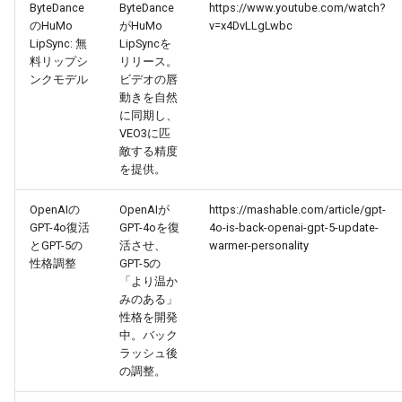
ByteDance
ByteDance
https://www.youtube.com/watch?
のHuMo
がHuMo
v=x4DvLLgLwbc
2026-05-24
2026-05-24
2025-11-08
2026-05-21
2025-11-08
2026-05-20
2025-11-08
2026-05-24
LipSync: 無
LipSyncを
料リップシ
リリース。
ンクモデル
ビデオの唇
2026-05-23
2026-05-23
2025-11-07
2026-05-20
2025-11-07
2026-05-19
2025-11-07
2026-05-23
動きを自然
に同期し、
2026-05-22
2026-05-22
2025-11-06
2026-05-19
2025-11-06
2026-05-18
2025-11-06
2026-05-22
VEO3に匹
敵する精度
を提供。
2026-05-21
2026-05-21
2025-11-05
2026-05-18
2025-11-05
2026-05-17
2025-11-05
2026-05-21
OpenAIの
OpenAIが
https://mashable.com/article/gpt-
2026-05-20
2026-05-20
2025-11-04
2026-05-17
2025-11-04
2026-05-16
2025-11-04
2026-05-20
GPT-4o復活
GPT-4oを復
4o-is-back-openai-gpt-5-update-
とGPT-5の
活させ、
warmer-personality
2026-05-19
2026-05-19
2025-11-03
2026-05-16
2025-11-03
2026-05-15
2025-11-03
2026-05-18
性格調整
GPT-5の
「より温か
みのある」
2026-05-18
2026-05-18
2025-11-02
2026-05-15
2025-11-02
2026-05-14
2025-11-02
性格を開発
中。バック
2026-05-17
2026-05-17
2025-11-01
2026-05-14
2025-11-01
2026-05-13
2025-11-01
ラッシュ後
の調整。
2026-05-16
2026-05-16
2025-10-31
2026-05-13
2025-10-31
2026-05-12
2025-10-31