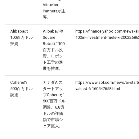
Vitruvian
Partnersが主
2026-03-21
2026-03-21
2025-09-05
2026-03-18
2026-03-17
導。
2026-03-20
2026-03-20
2025-09-04
2026-03-17
2026-03-16
Alibabaの
AlibabaがX
https://finance.yahoo.com/news/al
100百万ドル
Square
100m-investment-fuels-x-20022686
2026-03-19
投資
Robotに100
2026-03-19
2025-09-03
2026-03-16
2026-03-15
百万ドル投
資。ロボッ
2026-03-18
2026-03-18
2025-09-02
2026-03-15
2026-03-14
ト工学の進
展を推進。
2026-03-17
2026-03-17
2025-09-01
2026-03-14
2026-03-13
Cohereの
カナダAIス
https://www.aol.com/news/ai-start
500百万ドル
タートアッ
valued-6-160547658.html
2026-03-16
2026-03-16
2025-08-31
2026-03-13
2026-03-12
調達
プCohereが
500百万ドル
2026-03-15
2026-03-15
2025-08-30
2026-03-12
2026-03-11
調達。6.8億
ドルの評価
2026-03-14
額で市場シ
2026-03-14
2025-08-29
2026-03-11
2026-03-10
ェア拡大。
2026-03-13
2026-03-13
2025-08-28
2026-03-10
2026-03-09