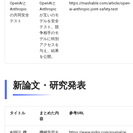
OpenAIと
OpenAIと
https://mashable.com/article/open-
Anthropic
Anthropic
ai-anthropic-joint-safety-test
2026-05-15
2026-05-15
2025-10-30
2026-05-12
2025-10-30
2026-05-11
2025-10-30
の共同安全
が互いのモ
テスト
デルを安全
2026-05-14
2026-05-14
2025-10-29
2026-05-11
2025-10-29
2026-05-10
2025-10-29
テスト。競
争相手のモ
デルに特別
2026-05-13
2026-05-13
2025-10-28
2026-05-10
2025-10-28
2026-05-09
2025-10-28
アクセスを
与え、結果
2026-05-12
2026-05-12
2025-10-27
2026-05-09
2025-10-27
2026-05-08
2025-10-27
を公開。
2026-05-11
2026-05-11
2025-10-26
2026-05-08
2025-10-26
2026-05-07
2025-10-26
新論文・研究発表
2026-05-10
2026-05-10
2025-10-25
2026-05-07
2025-10-25
2026-05-06
2025-10-25
2026-05-09
2026-05-09
2025-10-24
2026-05-06
2025-10-24
2026-05-05
2025-10-24
2026-05-08
2026-05-08
2025-10-23
2026-05-05
2025-10-23
2026-05-04
2025-10-23
タイトル
まとめた内
参考URL
容
2026-05-07
2026-05-07
2025-10-22
2026-05-04
2025-10-22
2026-05-03
2025-10-22
AI雑誌: 機
機械学習モ
https://www.mdpi.com/journal/ai