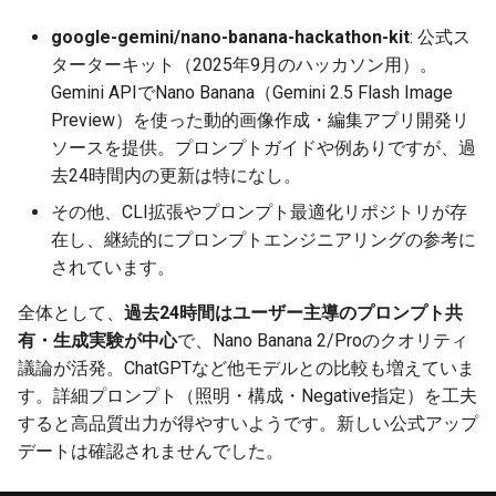
2025-11-27
2026-06-12
2025-11-27
2026-06-12
2025-11-27
2026-06-10
2025-11-27
2026-06-12
2026-06-06
google-gemini/nano-banana-hackathon-kit
: 公式ス
2025-11-26
ターターキット（2025年9月のハッカソン用）。
2026-06-11
2025-11-26
2026-06-11
2025-11-26
2026-06-09
2025-11-26
2026-06-11
2026-06-05
Gemini APIでNano Banana（Gemini 2.5 Flash Image
2025-11-25
2026-06-10
2025-11-25
2026-06-10
2025-11-25
2026-06-07
2025-11-25
2026-06-10
2026-06-04
Preview）を使った動的画像作成・編集アプリ開発リ
ソースを提供。プロンプトガイドや例ありですが、過
2025-11-24
2026-06-09
2025-11-24
2026-06-09
2025-11-24
2026-06-06
2025-11-24
2026-06-09
2026-06-03
去24時間内の更新は特になし。
その他、CLI拡張やプロンプト最適化リポジトリが存
2025-11-23
2026-06-08
2025-11-23
2026-06-08
2025-11-23
2026-06-05
2025-11-23
2026-06-08
2026-06-02
在し、継続的にプロンプトエンジニアリングの参考に
されています。
2025-11-22
2026-06-07
2025-11-22
2026-06-07
2025-11-22
2026-06-04
2025-11-22
2026-06-07
2026-06-01
全体として、
過去24時間はユーザー主導のプロンプト共
2025-11-21
2026-06-06
2025-11-21
2026-06-06
2025-11-21
2026-06-03
2025-11-21
2026-06-06
2026-05-31
有・生成実験が中心
で、Nano Banana 2/Proのクオリティ
議論が活発。ChatGPTなど他モデルとの比較も増えていま
2025-11-20
2026-06-05
2025-11-20
2026-06-05
2025-11-20
2026-06-02
2025-11-20
2026-06-05
2026-05-30
す。詳細プロンプト（照明・構成・Negative指定）を工夫
すると高品質出力が得やすいようです。新しい公式アップ
2025-11-19
2026-06-04
2025-11-19
2026-06-04
2025-11-19
2026-05-31
2025-11-19
2026-06-04
デートは確認されませんでした。