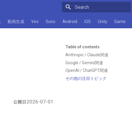
Initializing search
成
動画生成
Veo
Suno
Android
iOS
Unity
Game
Table of contents
Anthropic / Claude関連
Google / Gemini関連
OpenAI / ChatGPT関連
その他の注目トピック
2026-07-01
公開日