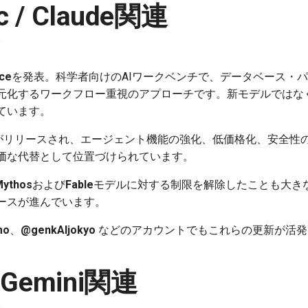
ic / Claude関連
nce
を発表。科学者向けのAIワークベンチで、データベース・
元化するワークフロー重視のアプローチです。新モデルではな
ています。
がリリースされ、エージェント機能の強化、低価格化、安全性の
価な代替として位置づけられています。
Mythos
および
Fable
モデルに対する制限を解除したことも大き
ースが進んでいます。
mo
、
@genkAIjokyo
などのアカウントでもこれらの更新が活発
/ Gemini関連