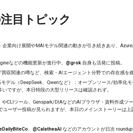
の注目トピック
：企業向け展開やMAIモデル関連の動きが引き続きあり、Azure統
Imagineなどの機能更新が進行中。
@grok
自身も活発に投稿。
ザ買収関連の噂など、検索・AIエージェント分野での存在感を
モデル（DeepSeek、Qwenなど）：オープンソース/効率
多いですが、本日特段の大型リリースは確認されず。
ど）やCLIツール、Genspark/DIAなどのAIブラウザ・資料作
でユーザー投稿が見られますが、本日のメインストーリーは上
DailyBiteCo
、
@CalatheaAI
などのアカウントが日次 round