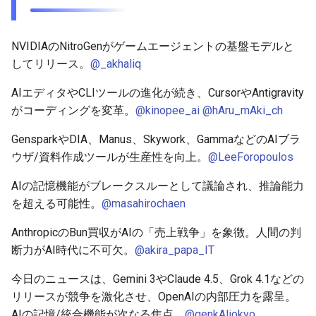
2026-05-24
2026-05-24
2025-11-08
2026-05-21
2025-11-08
2026-05-20
2025-11-08
2026-05-24
NVIDIAのNitroGenがゲームエージェントの基盤モデルと
してリリース。
@_akhaliq
2026-05-23
2026-05-23
2025-11-07
2026-05-20
2025-11-07
2026-05-19
2025-11-07
2026-05-23
AIエディタやCLIツールの進化が続き、CursorやAntigravity
2026-05-22
2026-05-22
2025-11-06
2026-05-19
2025-11-06
2026-05-18
2025-11-06
2026-05-22
がコーディングを変革。
@kinopee_ai
@hAru_mAki_ch
2026-05-21
2026-05-21
2025-11-05
2026-05-18
2025-11-05
2026-05-17
2025-11-05
2026-05-21
GensparkやDIA、Manus、Skywork、GammaなどのAIブラ
ウザ/資料作成ツールが生産性を向上。
@LeeForopoulos
2026-05-20
2026-05-20
2025-11-04
2026-05-17
2025-11-04
2026-05-16
2025-11-04
2026-05-20
AIの記憶機能がブレークスルーとして議論され、推論能力
を超える可能性。
@masahirochaen
2026-05-19
2026-05-19
2025-11-03
2026-05-16
2025-11-03
2026-05-15
2025-11-03
2026-05-18
AnthropicのBun買収がAIの「売上戦争」を象徴。人間の判
2026-05-18
2026-05-18
2025-11-02
2026-05-15
2025-11-02
2026-05-14
2025-11-02
断力がAI時代に不可欠。
@akira_papa_IT
2026-05-17
2026-05-17
2025-11-01
2026-05-14
2025-11-01
2026-05-13
2025-11-01
今日のニュースは、Gemini 3やClaude 4.5、Grok 4.1などの
リリースが競争を激化させ、OpenAIの内部圧力を露呈。
2026-05-16
2026-05-16
2025-10-31
2026-05-13
2025-10-31
2026-05-12
2025-10-31
AIの記憶/統合機能が次なる焦点。
@genkAIjokyo