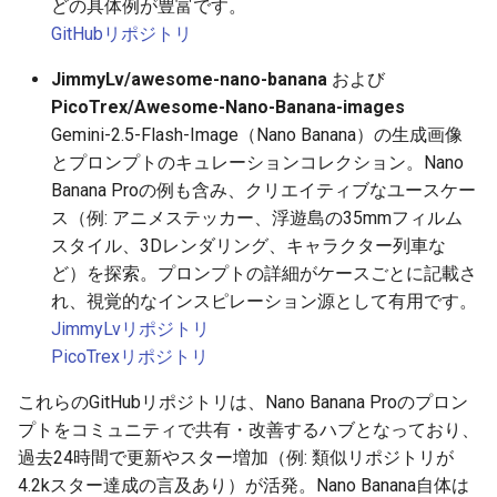
どの具体例が豊富です。
2025-12-06
2026-06-21
2025-12-06
2026-06-21
2025-12-06
2026-01-18
2026-01-18
2026-01-18
2026-01-13
2026-06-19
2025-12-06
2026-01-18
2026-06-21
2026-06-16
GitHubリポジトリ
2025-12-05
2026-06-20
2025-12-05
2026-06-20
2025-12-05
2026-01-11
2026-01-11
2026-01-11
2026-06-18
2025-12-05
2026-01-11
2026-06-20
2026-06-15
JimmyLv/awesome-nano-banana
および
PicoTrex/Awesome-Nano-Banana-images
2025-12-04
2026-06-19
2025-12-04
2026-06-19
2025-12-04
2026-01-04
2026-01-04
2026-01-04
2026-06-17
2025-12-04
2026-01-04
2026-06-19
2026-06-14
Gemini-2.5-Flash-Image（Nano Banana）の生成画像
とプロンプトのキュレーションコレクション。Nano
2025-12-03
2026-06-18
2025-12-03
2026-06-18
2025-12-03
2026-06-16
2025-12-03
2026-06-18
2026-06-13
Banana Proの例も含み、クリエイティブなユースケー
ス（例: アニメステッカー、浮遊島の35mmフィルム
2025-12-02
2026-06-17
2025-12-02
2026-06-17
2025-12-02
2026-06-15
2025-12-02
2026-06-17
2026-06-11
スタイル、3Dレンダリング、キャラクター列車な
ど）を探索。プロンプトの詳細がケースごとに記載さ
2025-12-01
2026-06-16
2025-12-01
2026-06-16
2025-12-01
2026-06-14
2025-12-01
2026-06-16
2026-06-10
れ、視覚的なインスピレーション源として有用です。
JimmyLvリポジトリ
2025-11-30
2026-06-15
2025-11-30
2026-06-15
2025-11-30
2026-06-13
2025-11-30
2026-06-15
2026-06-09
PicoTrexリポジトリ
2025-11-29
2026-06-14
2025-11-29
2026-06-14
2025-11-29
2026-06-12
2025-11-29
2026-06-14
2026-06-08
これらのGitHubリポジトリは、Nano Banana Proのプロン
プトをコミュニティで共有・改善するハブとなっており、
2025-11-28
2026-06-13
2025-11-28
2026-06-13
2025-11-28
2026-06-11
2025-11-28
2026-06-13
2026-06-07
過去24時間で更新やスター増加（例: 類似リポジトリが
4.2kスター達成の言及あり）が活発。Nano Banana自体は