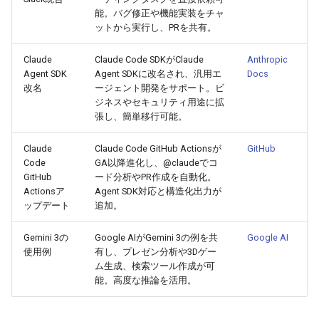
2026-04-09
2026-04-09
2025-09-24
2026-04-06
2025-09-24
2026-04-05
2025-09-24
能。バグ修正や機能実装をチャ
ットから実行し、PRを共有。
2026-04-08
2026-04-08
2025-09-23
2026-04-05
2025-09-23
2026-04-04
2025-09-23
Claude
Claude Code SDKがClaude
Anthropic
Agent SDK
Agent SDKに改名され、汎用エ
Docs
2026-04-07
2026-04-07
2025-09-22
2026-04-04
2025-09-22
2026-04-03
2025-09-22
改名
ージェント開発をサポート。ビ
ジネスやセキュリティ用途に拡
2026-04-06
2026-04-06
2025-09-21
2026-04-03
2025-09-21
2026-04-02
2025-09-21
張し、簡単移行可能。
2026-04-05
2026-04-05
2025-09-17
2026-04-02
2025-09-21-week
2026-04-01
2025-09-20
Claude
Claude Code GitHub Actionsが
GitHub
Code
GA以降進化し、@claudeでコ
GitHub
ード分析やPR作成を自動化。
2026-04-04
2026-04-04
2025-09-16
2026-04-01
2025-09-20
2026-03-31
Actionsア
Agent SDK対応と構造化出力が
ップデート
追加。
2026-04-03
2026-04-03
2025-09-15
2026-03-31
2025-09-19
2026-03-30
Gemini 3の
Google AIがGemini 3の例を共
Google AI
2026-04-02
2026-04-02
2025-09-14
2026-03-30
2025-09-18
2026-03-29
使用例
有し、プレゼン分析や3Dゲー
ム生成、検索ツール作成が可
能。高度な推論を活用。
2026-04-01
2026-04-01
2025-09-12
2026-03-29
2025-09-16
2026-03-28