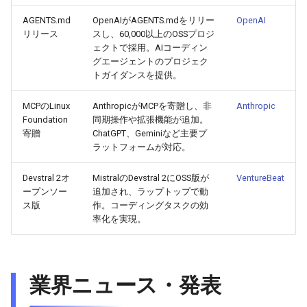
2026-05-06
2026-05-06
2025-10-21
2026-05-03
2025-10-21
2026-05-02
2025-10-21
AGENTS.md
OpenAIがAGENTS.mdをリリー
OpenAI
リリース
スし、60,000以上のOSSプロジ
ェクトで採用。AIコーディン
2026-05-05
2026-05-05
2025-10-20
2026-05-02
2025-10-20
2026-05-01
2025-10-20
グエージェントのプロジェク
トガイダンスを提供。
2026-05-04
2026-05-04
2025-10-19
2026-05-01
2025-10-19
2026-04-30
2025-10-19
MCPのLinux
AnthropicがMCPを寄贈し、非
Anthropic
Foundation
同期操作や拡張機能が追加。
2026-05-03
2026-05-03
2025-10-18
2026-04-30
2025-10-18
2026-04-29
2025-10-18
寄贈
ChatGPT、Geminiなど主要プ
ラットフォームが対応。
2026-05-02
2026-05-02
2025-10-17
2026-04-29
2025-10-17
2026-04-28
2025-10-17
Devstral 2オ
MistralのDevstral 2にOSS版が
VentureBeat
2026-05-01
2026-05-01
2025-10-16
2026-04-28
2025-10-16
2026-04-27
2025-10-16
ープンソー
追加され、ラップトップで動
ス版
作。コーディングタスクの効
率化を実現。
2026-04-30
2026-04-30
2025-10-15
2026-04-27
2025-10-15
2026-04-26
2025-10-15
2026-04-29
2026-04-29
2025-10-14
2026-04-26
2025-10-14
2026-04-25
2025-10-14
業界ニュース・発表
2026-04-28
2026-04-28
2025-10-13
2026-04-25
2025-10-13
2026-04-24
2025-10-13