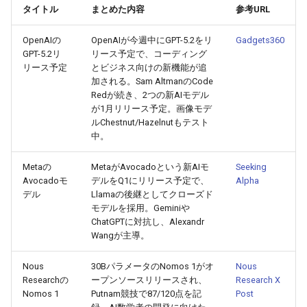
2026-06-12
2026-06-12
2025-11-27
2026-06-09
2025-11-27
2026-06-10
2025-11-27
2026-06-12
2026-06-06
タイトル
まとめた内容
参考URL
2026-06-11
2026-06-11
2025-11-26
2026-06-08
2025-11-26
2026-06-09
2025-11-26
2026-06-11
2026-06-05
OpenAIの
OpenAIが今週中にGPT-5.2をリ
Gadgets360
GPT-5.2リ
リース予定で、コーディング
リース予定
とビジネス向けの新機能が追
2026-06-10
2026-06-10
2025-11-25
2026-06-07
2025-11-25
2026-06-07
2025-11-25
2026-06-10
2026-06-04
加される。Sam AltmanのCode
Redが続き、2つの新AIモデル
2026-06-09
2026-06-09
2025-11-24
2026-06-06
2025-11-24
2026-06-06
2025-11-24
2026-06-09
2026-06-03
が1月リリース予定。画像モデ
ルChestnut/Hazelnutもテスト
中。
2026-06-08
2026-06-08
2025-11-23
2026-06-05
2025-11-23
2026-06-05
2025-11-23
2026-06-08
2026-06-02
Metaの
MetaがAvocadoという新AIモ
Seeking
2026-06-07
2026-06-07
2025-11-22
2026-06-04
2025-11-22
2026-06-04
2025-11-22
2026-06-07
2026-06-01
Avocadoモ
デルをQ1にリリース予定で、
Alpha
デル
Llamaの後継としてクローズド
2026-06-06
2026-06-06
2025-11-21
2026-06-03
2025-11-21
2026-06-03
2025-11-21
2026-06-06
2026-05-31
モデルを採用。Geminiや
ChatGPTに対抗し、Alexandr
Wangが主導。
2026-06-05
2026-06-05
2025-11-20
2026-06-02
2025-11-20
2026-06-02
2025-11-20
2026-06-05
2026-05-30
Nous
30BパラメータのNomos 1がオ
Nous
2026-06-04
2026-06-04
2025-11-19
2026-06-01
2025-11-19
2026-05-31
2025-11-19
2026-06-04
Researchの
ープンソースリリースされ、
Research X
Nomos 1
Putnam競技で87/120点を記
Post