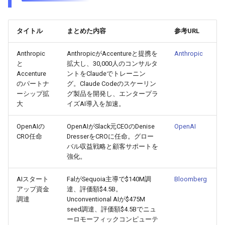
2026-04-27
2026-04-27
2025-10-12
2026-04-24
2025-10-12
2026-04-23
2025-10-12
タイトル
まとめた内容
参考URL
2026-04-26
2026-04-26
2025-10-11
2026-04-23
2025-10-11
2026-04-22
2025-10-11
Anthropic
AnthropicがAccentureと提携を
Anthropic
2026-04-25
2026-04-25
2025-10-10
2026-04-22
2025-10-10
2026-04-21
2025-10-10
と
拡大し、30,000人のコンサルタ
Accenture
ントをClaudeでトレーニン
のパートナ
グ。Claude Codeのスケーリン
2026-04-24
2026-04-24
2025-10-09
2026-04-21
2025-10-09
2026-04-20
2025-10-09
ーシップ拡
グ製品を開発し、エンタープラ
大
イズAI導入を加速。
2026-04-23
2026-04-23
2025-10-08
2026-04-20
2025-10-08
2026-04-19
2025-10-08
OpenAIの
OpenAIがSlack元CEOのDenise
OpenAI
2026-04-22
2026-04-22
2025-10-07
2026-04-19
2025-10-07
2026-04-18
2025-10-07
CRO任命
DresserをCROに任命。グロー
バル収益戦略と顧客サポートを
強化。
2026-04-21
2026-04-21
2025-10-06
2026-04-18
2025-10-06
2026-04-17
2025-10-06
AIスタート
FalがSequoia主導で$140M調
Bloomberg
2026-04-20
2026-04-20
2025-10-05
2026-04-17
2025-10-05
2026-04-16
2025-10-05
アップ資金
達、評価額$4.5B。
調達
Unconventional AIが$475M
2026-04-19
2026-04-19
2025-10-04
2026-04-16
2025-10-04
2026-04-15
2025-10-04
seed調達、評価額$4.5Bでニュ
ーロモーフィックコンピューテ