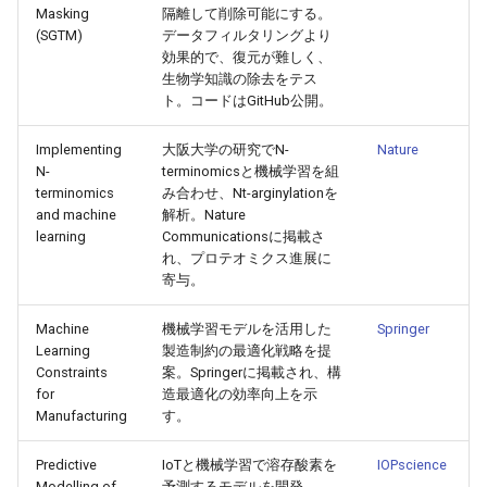
Masking
隔離して削除可能にする。
(SGTM)
データフィルタリングより
2026-05-24
2026-05-24
2025-11-08
2026-05-21
2025-11-08
2026-05-20
2025-11-08
2026-05-24
効果的で、復元が難しく、
生物学知識の除去をテス
2026-05-23
2026-05-23
2025-11-07
2026-05-20
2025-11-07
2026-05-19
2025-11-07
2026-05-23
ト。コードはGitHub公開。
Implementing
大阪大学の研究でN-
Nature
2026-05-22
2026-05-22
2025-11-06
2026-05-19
2025-11-06
2026-05-18
2025-11-06
2026-05-22
N-
terminomicsと機械学習を組
terminomics
み合わせ、Nt-arginylationを
2026-05-21
2026-05-21
2025-11-05
2026-05-18
2025-11-05
2026-05-17
2025-11-05
2026-05-21
and machine
解析。Nature
learning
Communicationsに掲載さ
れ、プロテオミクス進展に
2026-05-20
2026-05-20
2025-11-04
2026-05-17
2025-11-04
2026-05-16
2025-11-04
2026-05-20
寄与。
2026-05-19
2026-05-19
2025-11-03
2026-05-16
2025-11-03
2026-05-15
2025-11-03
2026-05-18
Machine
機械学習モデルを活用した
Springer
Learning
製造制約の最適化戦略を提
2026-05-18
2026-05-18
2025-11-02
2026-05-15
2025-11-02
2026-05-14
2025-11-02
Constraints
案。Springerに掲載され、構
for
造最適化の効率向上を示
Manufacturing
す。
2026-05-17
2026-05-17
2025-11-01
2026-05-14
2025-11-01
2026-05-13
2025-11-01
Predictive
IoTと機械学習で溶存酸素を
IOPscience
2026-05-16
2026-05-16
2025-10-31
2026-05-13
2025-10-31
2026-05-12
2025-10-31
Modelling of
予測するモデルを開発。