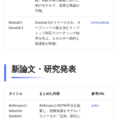
2026-06-03
録。AI数学者の開発に向けた
2026-06-03
2025-11-18
2026-05-31
2025-11-18
2026-05-30
2025-11-18
2026-06-03
初のモデルで、高度な推論が
可能。
2026-06-02
2026-06-02
2025-11-17
2026-05-30
2025-11-17
2026-05-29
2025-11-17
2026-06-02
Mistralの
Devstral 2がリリースされ、オ
VentureBeat
2026-06-01
2026-06-01
2025-11-16
2026-05-29
2025-11-16
2026-05-28
2025-11-16
2026-06-01
Devstral 2
ープンソース版を含むラップ
トップ対応でコーディング効
率を向上。エネルギー節約と
2026-05-31
2026-05-31
2025-11-15
2026-05-28
2025-11-15
2026-05-27
2025-11-15
2026-05-31
低遅延が特徴。
2026-05-30
2026-05-30
2025-11-14
2026-05-27
2025-11-14
2026-05-26
2025-11-14
2026-05-30
2026-05-29
2026-05-29
2025-11-13
2026-05-26
2025-11-13
2026-05-25
2025-11-13
2026-05-29
新論文・研究発表
2026-05-28
2026-05-28
2025-11-12
2026-05-25
2025-11-12
2026-05-24
2025-11-12
2026-05-28
2026-05-27
2026-05-27
2025-11-11
2026-05-24
2025-11-11
2026-05-23
2025-11-11
2026-05-27
タイトル
まとめた内容
参考URL
2026-05-26
2026-05-26
2025-11-10
2026-05-23
2025-11-10
2026-05-22
2025-11-10
2026-05-26
Anthropicの
AnthropicがSGTM手法を提
arXiv
Selective
案し、危険知識をモデルパ
Gradient
ラメータの「忘却」部分に
2026-05-25
2026-05-25
2025-11-09
2026-05-22
2025-11-09
2026-05-21
2025-11-09
2026-05-25