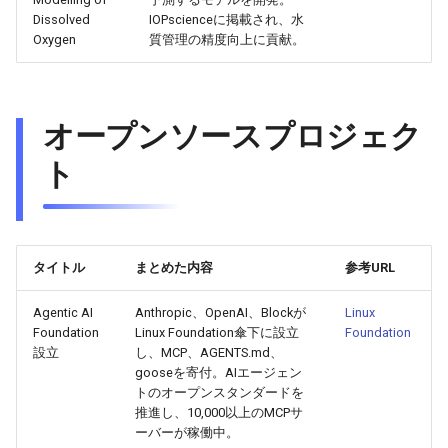
Dissolved
IOPscienceに掲載され、水
2026-05-15
2026-05-15
2025-10-30
2026-05-12
2025-10-30
2026-05-11
2025-10-30
Oxygen
質管理の精度向上に貢献。
2026-05-14
2026-05-14
2025-10-29
2026-05-11
2025-10-29
2026-05-10
2025-10-29
オープンソースプロジェク
2026-05-13
2026-05-13
2025-10-28
2026-05-10
2025-10-28
2026-05-09
2025-10-28
ト
2026-05-12
2026-05-12
2025-10-27
2026-05-09
2025-10-27
2026-05-08
2025-10-27
2026-05-11
2026-05-11
2025-10-26
2026-05-08
2025-10-26
2026-05-07
2025-10-26
タイトル
まとめた内容
参考URL
2026-05-10
2026-05-10
2025-10-25
2026-05-07
2025-10-25
2026-05-06
2025-10-25
Agentic AI
Anthropic、OpenAI、Blockが
Linux
2026-05-09
2026-05-09
2025-10-24
2026-05-06
2025-10-24
2026-05-05
2025-10-24
Foundation
Linux Foundation傘下に設立
Foundation
設立
し、MCP、AGENTS.md、
gooseを寄付。AIエージェン
2026-05-08
2026-05-08
2025-10-23
2026-05-05
2025-10-23
2026-05-04
2025-10-23
トのオープンスタンダードを
推進し、10,000以上のMCPサ
2026-05-07
2026-05-07
2025-10-22
2026-05-04
2025-10-22
2026-05-03
2025-10-22
ーバーが稼働中。