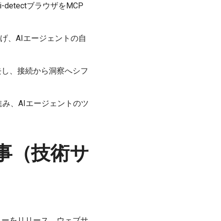
i-detectブラウザをMCP
。
P活用を挙げ、AIエージェントの自
去し、接続から洞察へシフ
が進み、AIエージェントのツ
事（技術サ
期プレビューをリリース。ウェブサ