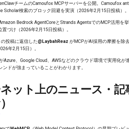
enClawチームのCamoufox MCPサーバーを公開。Camoufox ant
e Scholar検索のブロック回避を実演（2026年2月15日投稿）
mazon Bedrock AgentCoreとStrands AgentsでのMC
置づけ（2026年2月15日投稿）。
の投稿に返信した
@LaybahReaz
がMCPがAI採用の摩擦を除
26年2月15日）。
Azure、Google Cloud、AWSなどのクラウド環境で実用化
レンドが強まっていることがわかります。
ーネット上のニュース・記
む）
aryで
WebMCP
（Web Model Context Protocol）の早