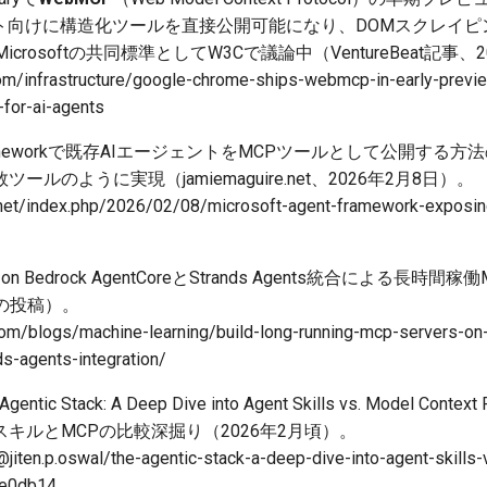
ント向けに構造化ツールを直接公開可能になり、DOMスクレイ
Microsoftの共同標準としてW3Cで議論中（VentureBeat記事、
com/infrastructure/google-chrome-ships-webmcp-in-early-previ
-for-ai-agents
ent Frameworkで既存AIエージェントをMCPツールとして公開
ルのように実現（jamiemaguire.net、2026年2月8日）。
.net/index.php/2026/02/08/microsoft-agent-framework-exposing
n Bedrock AgentCoreとStrands Agents統合による長
の投稿）。
com/blogs/machine-learning/build-long-running-mcp-servers-o
ds-agents-integration/
tic Stack: A Deep Dive into Agent Skills vs. Model Conte
キルとMCPの比較深掘り（2026年2月頃）。
jiten.p.oswal/the-agentic-stack-a-deep-dive-into-agent-skills
ce0db14