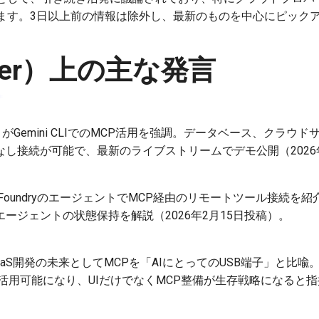
ます。3日以上前の情報は除外し、最新のものを中心にピック
tter）上の主な発言
がGemini CLIでのMCP活用を強調。データベース、クラウ
し接続が可能で、最新のライブストリームでデモ公開（2026年
AI FoundryのエージェントでMCP経由のリモートツール接続を紹介
ージェントの状態保持を解説（2026年2月15日投稿）。
aaS開発の未来としてMCPを「AIにとってのUSB端子」と比喩。C
を活用可能になり、UIだけでなくMCP整備が生存戦略になると指摘