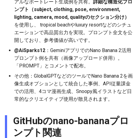
アルなポートレート生成例を共有。
詳細な構造化プロ
2025-12-15
2026-07-01
2025-12-15
2026-07-01
2025-12-15
2026-03-22
2025-09-24
2026-03-22
2026-03-22
2026-03-22
2026-03-15
2026-06-30
2025-12-15
2026-03-22
2026-06-30
2026-06-28
ンプト（subject, clothing, pose, environment,
lighting, camera, mood, qualityのセクション分け）
2025-12-14
2026-06-30
2025-12-14
2026-06-30
2025-12-14
2026-03-15
2025-09-21
2026-03-15
2026-03-15
2026-03-15
2026-03-08
2026-06-28
2025-12-14
2026-03-15
2026-06-29
2026-06-25
を使用し、 tropical beachやluxury resortなどのシチュ
エーションで高品質出力を実現。プロンプト全文を公
2025-12-13
2026-06-29
2025-12-13
2026-06-29
2025-12-13
2026-03-08
2025-09-19
2026-03-08
2026-03-08
2026-03-08
2026-03-01
2026-06-26
2025-12-13
2026-03-08
2026-06-28
2026-06-24
開しており、参考価値が高いです。
@AiSparks12
：GeminiアプリでのNano Banana 2活用
2025-12-12
2026-06-28
2025-12-12
2026-06-28
2025-12-12
2026-03-01
2026-03-01
2026-03-01
2026-03-01
2026-02-22
2026-06-25
2025-12-12
2026-03-01
2026-06-27
2026-06-23
プロンプト例を共有（画像アップロード併用）。
「PROMPT」とコメントで配布。
2025-12-11
2026-06-26
2025-12-11
2026-06-26
2025-12-11
2026-02-22
2026-02-22
2026-02-22
2026-02-22
2026-02-15
2026-06-24
2025-12-11
2026-02-22
2026-06-26
2026-06-22
その他：GlobalGPTなどのツールでNano Banana 2を画
2025-12-10
2026-06-25
2025-12-10
2026-06-25
2025-12-10
2026-02-15
2026-02-15
2026-02-15
2026-02-15
2026-02-08
2026-06-23
2025-12-10
2026-02-15
2026-06-25
2026-06-21
像生成オプションとして統合した事例、API従量課金
での活用、4コマ漫画生成、Snoopy風イラストなど日
2025-12-09
2026-06-24
2025-12-09
2026-06-24
2025-12-09
2026-02-08
2026-02-08
2026-02-08
2026-02-08
2026-02-01
2026-06-22
2025-12-09
2026-02-08
2026-06-24
2026-06-20
常的なクリエイティブ使用が散見されます。
2025-12-08
2026-06-23
2025-12-08
2026-06-23
2025-12-08
2026-02-01
2026-02-05
2026-02-01
2026-02-01
2026-01-25
2026-06-21
2025-12-08
2026-02-01
2026-06-23
2026-06-18
GitHubのnano-bananaプロ
2025-12-07
2026-06-22
2025-12-07
2026-06-22
2025-12-07
2026-01-25
2026-01-25
2026-01-25
2026-01-18
2026-06-20
2025-12-07
2026-01-25
2026-06-22
2026-06-17
ンプト関連