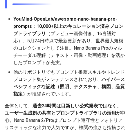
2025-12-06
2026-06-21
2025-12-06
2026-06-21
2025-12-06
2026-01-18
2026-01-18
2026-01-18
2026-01-13
2026-06-19
2025-12-06
2026-01-18
2026-06-21
2026-06-16
2025-12-05
YouMind-OpenLab/awesome-nano-banana-pro-
2026-06-20
2025-12-05
2026-06-20
2025-12-05
2026-01-11
2026-01-11
2026-01-11
2026-06-18
2025-12-05
2026-01-11
2026-06-20
2026-06-15
prompts
：
10,000+以上のキュレーション済みプロン
2025-12-04
2026-06-19
2025-12-04
2026-06-19
2025-12-04
2026-01-04
2026-01-04
2026-01-04
2026-06-17
2025-12-04
2026-01-04
2026-06-19
2026-06-14
プトライブラリ
（プレビュー画像付き、16言語対
応）。5月24日時点で最新更新があり、世界最大規模
2025-12-03
2026-06-18
2025-12-03
2026-06-18
2025-12-03
2026-06-16
2025-12-03
2026-06-18
2026-06-13
のコレクションとして注目。Nano Banana Proのマル
チモーダル理解（テキスト・画像・動画処理）を活か
2025-12-02
2026-06-17
2025-12-02
2026-06-17
2025-12-02
2026-06-15
2025-12-02
2026-06-17
2026-06-11
したプロンプトが充実。
他のリポジトリでもプロンプト推薦スキルやトレンド
2025-12-01
2026-06-16
2025-12-01
2026-06-16
2025-12-01
2026-06-14
2025-12-01
2026-06-16
2026-06-10
プロンプト集がメンテナンスされており、
ハイパース
ペシフィックな記述（照明、テクスチャ、構図、品質
2025-11-30
2026-06-15
2025-11-30
2026-06-15
2025-11-30
2026-06-13
2025-11-30
2026-06-15
2026-06-09
指定）
が推奨されています。
2025-11-29
2026-06-14
2025-11-29
2026-06-14
2025-11-29
2026-06-12
2025-11-29
2026-06-14
2026-06-08
全体として、
過去24時間は目新しい公式発表ではなく、
ユーザー生成例の共有とプロンプトライブラリの活用が中
2025-11-28
2026-06-13
2025-11-28
2026-06-13
2025-11-28
2026-06-11
2025-11-28
2026-06-13
2026-06-07
心
。Nano Banana 2/Proはプロンプト遵守性とフォトリア
リスティックな出力で人気ですが、検閲の強さも指摘され