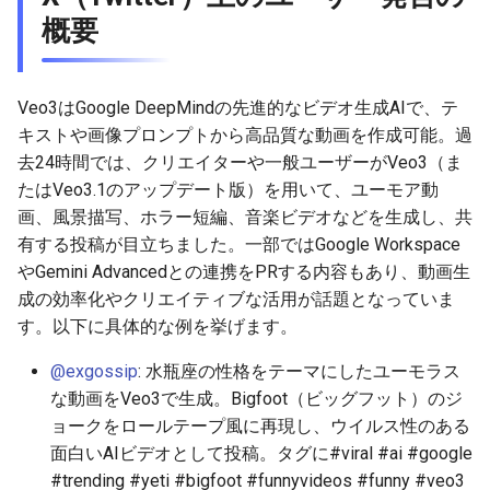
概要
2026-06-30
2026-07-01
2025-12-15
2026-07-01
2025-12-15
2026-03-22
2025-09-24
2026-03-22
2026-03-22
2026-06-30
2025-12-15
2026-03-22
2026-03-15
2026-03-22
2026-06-30
2026-06-28
2026-06-28
2026-06-30
2025-12-14
2026-06-30
2025-12-14
2026-03-15
2025-09-21
2026-03-15
2026-03-15
2026-06-29
2025-12-14
2026-03-15
2026-03-08
2026-03-15
2026-06-29
2026-06-25
Veo3はGoogle DeepMindの先進的なビデオ生成AIで、テ
2026-06-26
2026-06-29
2025-12-13
2026-06-29
2025-12-13
2026-03-08
2025-09-19
2026-03-08
2026-03-08
2026-06-28
2025-12-13
2026-03-08
2026-03-01
2026-03-08
2026-06-28
2026-06-24
キストや画像プロンプトから高品質な動画を作成可能。過
去24時間では、クリエイターや一般ユーザーがVeo3（ま
2026-06-25
2026-06-28
2025-12-12
2026-06-28
2025-12-12
2026-03-01
2026-03-01
2026-03-01
2026-06-26
2025-12-12
2026-03-01
2026-02-22
2026-03-01
2026-06-27
2026-06-23
たはVeo3.1のアップデート版）を用いて、ユーモア動
画、風景描写、ホラー短編、音楽ビデオなどを生成し、共
2026-06-24
2026-06-26
2025-12-11
2026-06-26
2025-12-11
2026-02-22
2026-02-22
2026-02-22
2026-06-25
2025-12-11
2026-02-22
2026-02-15
2026-02-22
2026-06-26
2026-06-22
有する投稿が目立ちました。一部ではGoogle Workspace
やGemini Advancedとの連携をPRする内容もあり、動画生
2026-06-23
2026-06-25
2025-12-10
2026-06-25
2025-12-10
2026-02-15
2026-02-15
2026-02-15
2026-06-24
2025-12-10
2026-02-15
2026-02-08
2026-02-15
2026-06-25
2026-06-21
成の効率化やクリエイティブな活用が話題となっていま
す。以下に具体的な例を挙げます。
2026-06-22
2026-06-24
2025-12-09
2026-06-24
2025-12-09
2026-02-08
2026-02-08
2026-02-08
2026-06-23
2025-12-09
2026-02-08
2026-02-01
2026-02-08
2026-06-24
2026-06-20
@exgossip
: 水瓶座の性格をテーマにしたユーモラス
な動画をVeo3で生成。Bigfoot（ビッグフット）のジ
2026-06-21
2026-06-23
2025-12-08
2026-06-23
2025-12-08
2026-02-01
2026-02-05
2026-02-01
2026-06-21
2025-12-08
2026-02-01
2026-01-25
2026-02-01
2026-06-23
2026-06-18
ョークをロールテープ風に再現し、ウイルス性のある
面白いAIビデオとして投稿。タグに#viral #ai #google
2026-06-20
2026-06-22
2025-12-07
2026-06-22
2025-12-07
2026-01-25
2026-01-25
2026-06-20
2025-12-07
2026-01-25
2026-01-18
2026-01-25
2026-06-22
2026-06-17
#trending #yeti #bigfoot #funnyvideos #funny #veo3