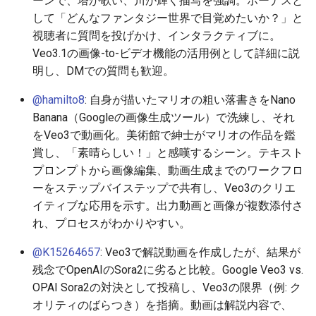
ーンで、塔が歌い、川が輝く描写を強調。ボーナスと
2026-06-10
2026-06-12
2025-11-27
2026-06-12
2025-11-27
2026-06-09
2025-11-27
2026-06-12
2026-06-06
して「どんなファンタジー世界で目覚めたいか？」と
視聴者に質問を投げかけ、インタラクティブに。
2026-06-09
2026-06-11
2025-11-26
2026-06-11
2025-11-26
2026-06-08
2025-11-26
2026-06-11
2026-06-05
Veo3.1の画像-to-ビデオ機能の活用例として詳細に説
明し、DMでの質問も歓迎。
2026-06-07
2026-06-10
2025-11-25
2026-06-10
2025-11-25
2026-06-07
2025-11-25
2026-06-10
2026-06-04
@hamilto8
: 自身が描いたマリオの粗い落書きをNano
2026-06-06
2026-06-09
2025-11-24
2026-06-09
2025-11-24
2026-06-06
2025-11-24
2026-06-09
2026-06-03
Banana（Googleの画像生成ツール）で洗練し、それ
をVeo3で動画化。美術館で紳士がマリオの作品を鑑
2026-06-05
2026-06-08
2025-11-23
2026-06-08
2025-11-23
2026-06-05
2025-11-23
2026-06-08
2026-06-02
賞し、「素晴らしい！」と感嘆するシーン。テキスト
プロンプトから画像編集、動画生成までのワークフロ
2026-06-04
2026-06-07
2025-11-22
2026-06-07
2025-11-22
2026-06-04
2025-11-22
2026-06-07
2026-06-01
ーをステップバイステップで共有し、Veo3のクリエ
イティブな応用を示す。出力動画と画像が複数添付さ
2026-06-03
2026-06-06
2025-11-21
2026-06-06
2025-11-21
2026-06-03
2025-11-21
2026-06-06
2026-05-31
れ、プロセスがわかりやすい。
2026-06-02
2026-06-05
2025-11-20
2026-06-05
2025-11-20
2026-06-02
2025-11-20
2026-06-05
2026-05-30
@K15264657
: Veo3で解説動画を作成したが、結果が
残念でOpenAIのSora2に劣ると比較。Google Veo3 vs.
2026-05-31
2026-06-04
2025-11-19
2026-06-04
2025-11-19
2026-06-01
2025-11-19
2026-06-04
OPAI Sora2の対決として投稿し、Veo3の限界（例: ク
オリティのばらつき）を指摘。動画は解説内容で、