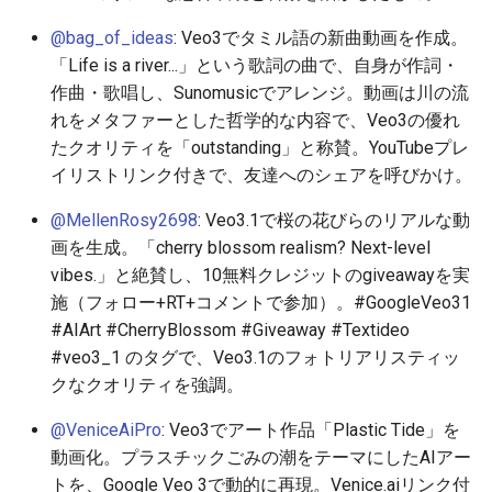
@bag_of_ideas
: Veo3でタミル語の新曲動画を作成。
2026-05-20
2026-05-24
2025-11-08
2026-05-24
2025-11-08
2026-05-21
2025-11-08
2026-05-24
「Life is a river...」という歌詞の曲で、自身が作詞・
作曲・歌唱し、Sunomusicでアレンジ。動画は川の流
2026-05-19
2026-05-23
2025-11-07
2026-05-23
2025-11-07
2026-05-20
2025-11-07
2026-05-23
れをメタファーとした哲学的な内容で、Veo3の優れ
たクオリティを「outstanding」と称賛。YouTubeプレ
2026-05-18
2026-05-22
2025-11-06
2026-05-22
2025-11-06
2026-05-19
2025-11-06
2026-05-22
イリストリンク付きで、友達へのシェアを呼びかけ。
2026-05-17
2026-05-21
2025-11-05
2026-05-21
2025-11-05
2026-05-18
2025-11-05
2026-05-21
@MellenRosy2698
: Veo3.1で桜の花びらのリアルな動
画を生成。「cherry blossom realism? Next-level
2026-05-16
2026-05-20
2025-11-04
2026-05-20
2025-11-04
2026-05-17
2025-11-04
2026-05-20
vibes.」と絶賛し、10無料クレジットのgiveawayを実
施（フォロー+RT+コメントで参加）。#GoogleVeo31
2026-05-15
2026-05-19
2025-11-03
2026-05-19
2025-11-03
2026-05-16
2025-11-03
2026-05-18
#AIArt #CherryBlossom #Giveaway #Textideo
#veo3_1 のタグで、Veo3.1のフォトリアリスティッ
2026-05-14
2026-05-18
2025-11-02
2026-05-18
2025-11-02
2026-05-15
2025-11-02
クなクオリティを強調。
2026-05-13
2026-05-17
2025-11-01
2026-05-17
2025-11-01
2026-05-14
2025-11-01
@VeniceAiPro
: Veo3でアート作品「Plastic Tide」を
動画化。プラスチックごみの潮をテーマにしたAIアー
2026-05-12
2026-05-16
2025-10-31
2026-05-16
2025-10-31
2026-05-13
2025-10-31
トを、Google Veo 3で動的に再現。Venice.aiリンク付