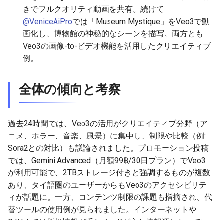
きでフルクオリティ動画を共有。続けて
2026-05-11
2026-05-15
2025-10-30
2026-05-15
2025-10-30
2026-05-12
2025-10-30
@VeniceAiPro
では「Museum Mystique」をVeo3で動
画化し、博物館の神秘的なシーンを描写。両方とも
2026-05-10
2026-05-14
2025-10-29
2026-05-14
2025-10-29
2026-05-11
2025-10-29
Veo3の画像-to-ビデオ機能を活用したクリエイティブ
例。
2026-05-09
2026-05-13
2025-10-28
2026-05-13
2025-10-28
2026-05-10
2025-10-28
全体の傾向と考察
2026-05-08
2026-05-12
2025-10-27
2026-05-12
2025-10-27
2026-05-09
2025-10-27
2026-05-07
2026-05-11
2025-10-26
2026-05-11
2025-10-26
2026-05-08
2025-10-26
過去24時間では、Veo3の活用がクリエイティブ分野（ア
ニメ、ホラー、音楽、風景）に集中し、制限や比較（例:
2026-05-06
2026-05-10
2025-10-25
2026-05-10
2025-10-25
2026-05-07
2025-10-25
Sora2との対比）も議論されました。プロモーション投稿
では、Gemini Advanced（月額99฿/30日プラン）でVeo3
2026-05-05
2026-05-09
2025-10-24
2026-05-09
2025-10-24
2026-05-06
2025-10-24
が利用可能で、2TBストレージ付きと強調するものが複数
あり、タイ語圏のユーザーからもVeo3のアクセシビリテ
2026-05-04
2026-05-08
2025-10-23
2026-05-08
2025-10-23
2026-05-05
2025-10-23
ィが話題に。一方、コンテンツ制限の課題も指摘され、代
替ツールの使用例が見られました。インターネットや
2026-05-03
2026-05-07
2025-10-22
2026-05-07
2025-10-22
2026-05-04
2025-10-22