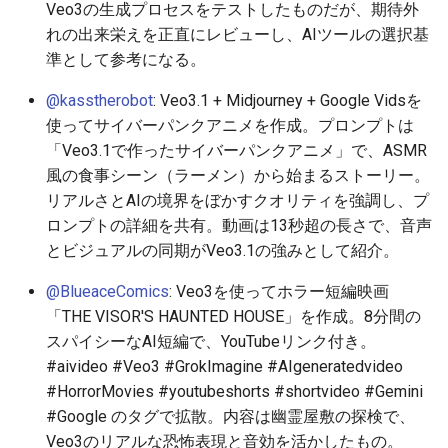
2026-05-30
2026-06-03
2025-11-18
2026-06-03
2025-11-18
2026-05-31
2025-11-18
2026-06-03
Veo3の生成プロセスをテストしたものだが、期待外
れの出来栄えを正直にレビューし、AIツールの選択基
2026-05-29
2026-06-02
2025-11-17
2026-06-02
2025-11-17
2026-05-30
2025-11-17
2026-06-02
準として参考になる。
@kasstherobot
: Veo3.1 + Midjourney + Google Vidsを
2026-05-28
2026-06-01
2025-11-16
2026-06-01
2025-11-16
2026-05-29
2025-11-16
2026-06-01
使ってサイバーパンクアニメを作成。プロンプトは
2026-05-27
2026-05-31
2025-11-15
2026-05-31
2025-11-15
2026-05-28
2025-11-15
2026-05-31
「Veo3.1で作ったサイバーパンクアニメ」で、ASMR
風の食事シーン（ラーメン）から始まるストーリー。
2026-05-26
2026-05-30
2025-11-14
2026-05-30
2025-11-14
2026-05-27
2025-11-14
2026-05-30
リアルさとAIの境界をぼかすクオリティを強調し、プ
ロンプトの詳細を共有。動画は13秒超の長さで、音声
2026-05-25
2026-05-29
2025-11-13
2026-05-29
2025-11-13
2026-05-26
2025-11-13
2026-05-29
とビジュアルの同期がVeo3.1の強みとして紹介。
@BlueaceComics
: Veo3を使ってホラー短編映画
2026-05-24
2026-05-28
2025-11-12
2026-05-28
2025-11-12
2026-05-25
2025-11-12
2026-05-28
「THE VISOR'S HAUNTED HOUSE」を作成。8分間の
スパイシーなAI短編で、YouTubeリンク付き。
2026-05-23
2026-05-27
2025-11-11
2026-05-27
2025-11-11
2026-05-24
2025-11-11
2026-05-27
#aivideo #Veo3 #GrokImagine #AIgeneratedvideo
#HorrorMovies #youtubeshorts #shortvideo #Gemini
2026-05-22
2026-05-26
2025-11-10
2026-05-26
2025-11-10
2026-05-23
2025-11-10
2026-05-26
#Google のタグで拡散。内容は幽霊屋敷の探検で、
Veo3のリアルな恐怖表現と音効を活かしたもの。
2026-05-21
2026-05-25
2025-11-09
2026-05-25
2025-11-09
2026-05-22
2025-11-09
2026-05-25