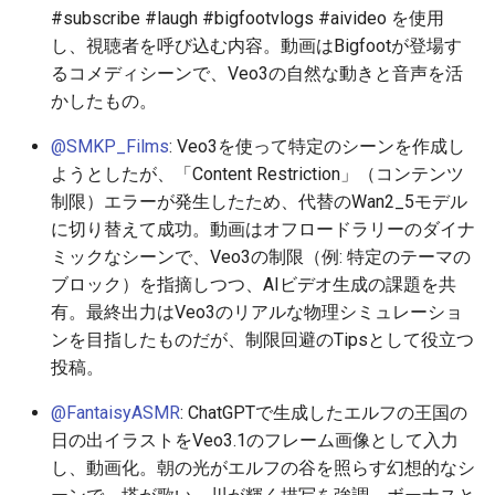
#subscribe #laugh #bigfootvlogs #aivideo を使用
2026-06-19
2026-06-21
2025-12-06
2026-06-21
2025-12-06
2026-01-18
2026-01-18
2026-06-19
2025-12-06
2026-01-18
2026-01-13
2026-01-18
2026-06-21
2026-06-16
し、視聴者を呼び込む内容。動画はBigfootが登場す
2026-06-18
2026-06-20
2025-12-05
2026-06-20
2025-12-05
2026-01-11
2026-01-11
2026-06-18
2025-12-05
2026-01-11
2026-01-11
2026-06-20
2026-06-15
るコメディシーンで、Veo3の自然な動きと音声を活
かしたもの。
2026-06-17
2026-06-19
2025-12-04
2026-06-19
2025-12-04
2026-01-04
2026-01-04
2026-06-17
2025-12-04
2026-01-04
2026-01-04
2026-06-19
2026-06-14
@SMKP_Films
: Veo3を使って特定のシーンを作成し
ようとしたが、「Content Restriction」（コンテンツ
2026-06-16
2026-06-18
2025-12-03
2026-06-18
2025-12-03
2026-06-16
2025-12-03
2026-06-18
2026-06-13
制限）エラーが発生したため、代替のWan2_5モデル
に切り替えて成功。動画はオフロードラリーのダイナ
2026-06-15
2026-06-17
2025-12-02
2026-06-17
2025-12-02
2026-06-14
2025-12-02
2026-06-17
2026-06-11
ミックなシーンで、Veo3の制限（例: 特定のテーマの
ブロック）を指摘しつつ、AIビデオ生成の課題を共
2026-06-14
2026-06-16
2025-12-01
2026-06-16
2025-12-01
2026-06-13
2025-12-01
2026-06-16
2026-06-10
有。最終出力はVeo3のリアルな物理シミュレーショ
ンを目指したものだが、制限回避のTipsとして役立つ
2026-06-13
2026-06-15
2025-11-30
2026-06-15
2025-11-30
2026-06-12
2025-11-30
2026-06-15
2026-06-09
投稿。
2026-06-12
2026-06-14
2025-11-29
2026-06-14
2025-11-29
2026-06-11
2025-11-29
2026-06-14
2026-06-08
@FantaisyASMR
: ChatGPTで生成したエルフの王国の
日の出イラストをVeo3.1のフレーム画像として入力
2026-06-11
2026-06-13
2025-11-28
2026-06-13
2025-11-28
2026-06-10
2025-11-28
2026-06-13
2026-06-07
し、動画化。朝の光がエルフの谷を照らす幻想的なシ