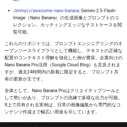
2025-10-30
2026-05-15
2025-10-30
2026-05-15
2025-10-30
2026-05-11
2025-10-30
JimmyLv/awesome-nano-banana
: Gemini-2.5-Flash-
Image（Nano Banana）の生成画像とプロンプトのコ
2025-10-29
2026-05-14
2025-10-29
2026-05-14
2025-10-29
2026-05-10
2025-10-29
レクション。カッティングエッジなテストケースを閲
覧可能。
2025-10-28
2026-05-13
2025-10-28
2026-05-13
2025-10-28
2026-05-09
2025-10-28
これらのリポジトリは、プロンプトエンジニアリングのオ
ープンソースライブラリとして機能し、テキストの正確な
2025-10-27
2026-05-12
2025-10-27
2026-05-12
2025-10-27
2026-05-08
2025-10-27
配置やコンテキスト理解を強化した例が豊富。企業向けの
Nano Banana Pro活用（Google Cloud Blog）も言及されま
2025-10-26
2026-05-11
2025-10-26
2026-05-11
2025-10-26
2026-05-07
2025-10-26
すが、過去24時間内の新着に限定すると、プロンプト共
有の更新が主です。
2025-10-25
2026-05-10
2025-10-25
2026-05-10
2025-10-25
2026-05-06
2025-10-25
全体として、Nano Banana Proはクリエイティブツールと
2025-10-24
2026-05-09
2025-10-24
2026-05-09
2025-10-24
2026-05-05
2025-10-24
して勢いがあり、プロンプトの洗練で多様な出力が可能。
X上で共有される実例は、日常の画像編集から専門的なコ
2025-10-23
2026-05-08
2025-10-23
2026-05-08
2025-10-23
2026-05-04
2025-10-23
ンテンツ作成まで幅広い用途を示しています。
2025-10-22
2026-05-07
2025-10-22
2026-05-07
2025-10-22
2026-05-03
2025-10-22