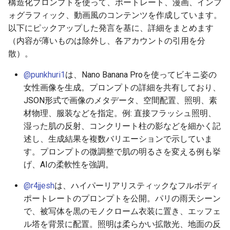
構造化プロンプトを使って、ポートレート、漫画、インフ
2025-12-15
2026-07-01
2025-12-15
2026-07-01
2025-12-15
2026-03-22
2025-09-24
2026-03-22
2026-03-22
2026-03-22
2026-03-15
2026-06-30
2025-12-15
2026-03-22
2026-06-30
2026-06-28
ォグラフィック、動画風のコンテンツを作成しています。
以下にピックアップした発言を基に、詳細をまとめます
2025-12-14
2026-06-30
2025-12-14
2026-06-30
2025-12-14
2026-03-15
2025-09-21
2026-03-15
2026-03-15
2026-03-15
2026-03-08
2026-06-28
2025-12-14
2026-03-15
2026-06-29
2026-06-25
（内容が薄いものは除外し、各アカウントの引用を分
散）。
2025-12-13
2026-06-29
2025-12-13
2026-06-29
2025-12-13
2026-03-08
2025-09-19
2026-03-08
2026-03-08
2026-03-08
2026-03-01
2026-06-26
2025-12-13
2026-03-08
2026-06-28
2026-06-24
@punkhuri1
は、Nano Banana Proを使ってビキニ姿の
女性画像を生成。プロンプトの詳細を共有しており、
2025-12-12
2026-06-28
2025-12-12
2026-06-28
2025-12-12
2026-03-01
2026-03-01
2026-03-01
2026-03-01
2026-02-22
2026-06-25
2025-12-12
2026-03-01
2026-06-27
2026-06-23
JSON形式で画像のメタデータ、空間配置、照明、素
2025-12-11
2026-06-26
2025-12-11
2026-06-26
2025-12-11
2026-02-22
2026-02-22
2026-02-22
2026-02-22
2026-02-15
2026-06-24
2025-12-11
2026-02-22
2026-06-26
2026-06-22
材物理、服装などを指定。例: 直接フラッシュ照明、
湿った肌の反射、コンクリート柱の影などを細かく記
2025-12-10
2026-06-25
2025-12-10
2026-06-25
2025-12-10
2026-02-15
2026-02-15
2026-02-15
2026-02-15
2026-02-08
2026-06-23
2025-12-10
2026-02-15
2026-06-25
2026-06-21
述し、生成結果を複数バリエーションで示していま
す。プロンプトの微調整で肌の明るさを変える例も挙
2025-12-09
2026-06-24
2025-12-09
2026-06-24
2025-12-09
2026-02-08
2026-02-08
2026-02-08
2026-02-08
2026-02-01
2026-06-22
2025-12-09
2026-02-08
2026-06-24
2026-06-20
げ、AIの柔軟性を強調。
@r4jjesh
は、ハイパーリアリスティックなフルボディ
2025-12-08
2026-06-23
2025-12-08
2026-06-23
2025-12-08
2026-02-01
2026-02-05
2026-02-01
2026-02-01
2026-01-25
2026-06-21
2025-12-08
2026-02-01
2026-06-23
2026-06-18
ポートレートのプロンプトを公開。パリの雨天シーン
で、被写体を黒のモノクローム衣装に置き、エッフェ
2025-12-07
2026-06-22
2025-12-07
2026-06-22
2025-12-07
2026-01-25
2026-01-25
2026-01-25
2026-01-18
2026-06-20
2025-12-07
2026-01-25
2026-06-22
2026-06-17
ル塔を背景に配置。照明は柔らかい拡散光、地面の反