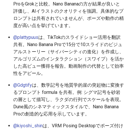
2025-11-27
2026-06-12
2025-11-27
2026-06-12
2025-11-27
2026-06-10
2025-11-27
2026-06-12
2026-06-06
ProをGrokと比較。Nano Bananaの方が結果が良いと
評価し、AIイラストのクオリティを強調。具体的なプ
2025-11-26
2026-06-11
2025-11-26
2026-06-11
2025-11-26
2026-06-09
2025-11-26
2026-06-11
2026-06-05
ロンプトは共有されていませんが、ポーズや動作の精
度が高い点を挙げています。
2025-11-25
2026-06-10
2025-11-25
2026-06-10
2025-11-25
2026-06-07
2025-11-25
2026-06-10
2026-06-04
@plattypuus
は、TikTokのスライドショー活用を翻訳
共有。Nano Banana Proで15分で10スライドのビジュ
2025-11-24
2026-06-09
2025-11-24
2026-06-09
2025-11-24
2026-06-06
2025-11-24
2026-06-09
2026-06-03
アルストーリー（サイバーシティの進化）を作成し、
アルゴリズムのインタラクション（スワイプ）を活か
2025-11-23
2026-06-08
2025-11-23
2026-06-08
2025-11-23
2026-06-05
2025-11-23
2026-06-08
2026-06-02
した高ビュー獲得を報告。動画制作の代替として効率
性をアピール。
2025-11-22
2026-06-07
2025-11-22
2026-06-07
2025-11-22
2026-06-04
2025-11-22
2026-06-07
2026-06-01
@Gdgtify
は、数学記号を地質学的崖の突起物に変換す
2025-11-21
2026-06-06
2025-11-21
2026-06-06
2025-11-21
2026-06-03
2025-11-21
2026-06-06
2026-05-31
るプロンプト formula を共有。例: シグマ記号を砂岩
の層として描写し、ラクダの行列でスケールを表現。
2025-11-20
2026-06-05
2025-11-20
2026-06-05
2025-11-20
2026-06-02
2025-11-20
2026-06-05
2026-05-30
Dune風のシネマティックスタイルで、Nano Banana
Proの創造的な応用を示しています。
2025-11-19
2026-06-04
2025-11-19
2026-06-04
2025-11-19
2026-05-31
2025-11-19
2026-06-04
@kiyoshi_shin
は、VRM Posing Desktopでポーズ付け