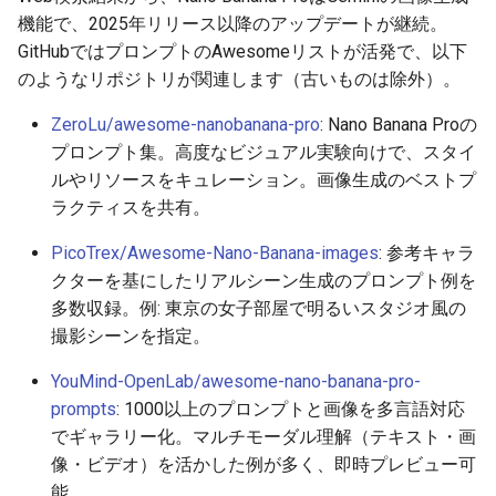
機能で、2025年リリース以降のアップデートが継続。
2025-11-08
2026-05-24
2025-11-08
2026-05-24
2025-11-08
2026-05-20
2025-11-08
2026-05-24
GitHubではプロンプトのAwesomeリストが活発で、以下
のようなリポジトリが関連します（古いものは除外）。
2025-11-07
2026-05-23
2025-11-07
2026-05-23
2025-11-07
2026-05-19
2025-11-07
2026-05-23
ZeroLu/awesome-nanobanana-pro
: Nano Banana Proの
プロンプト集。高度なビジュアル実験向けで、スタイ
2025-11-06
2026-05-22
2025-11-06
2026-05-22
2025-11-06
2026-05-18
2025-11-06
2026-05-22
ルやリソースをキュレーション。画像生成のベストプ
ラクティスを共有。
2025-11-05
2026-05-21
2025-11-05
2026-05-21
2025-11-05
2026-05-17
2025-11-05
2026-05-21
PicoTrex/Awesome-Nano-Banana-images
: 参考キャラ
2025-11-04
2026-05-20
2025-11-04
2026-05-20
2025-11-04
2026-05-16
2025-11-04
2026-05-20
クターを基にしたリアルシーン生成のプロンプト例を
多数収録。例: 東京の女子部屋で明るいスタジオ風の
2025-11-03
2026-05-19
2025-11-03
2026-05-19
2025-11-03
2026-05-15
2025-11-03
2026-05-18
撮影シーンを指定。
2025-11-02
2026-05-18
2025-11-02
2026-05-18
2025-11-02
2026-05-14
2025-11-02
YouMind-OpenLab/awesome-nano-banana-pro-
prompts
: 1000以上のプロンプトと画像を多言語対応
2025-11-01
2026-05-17
2025-11-01
2026-05-17
2025-11-01
2026-05-13
2025-11-01
でギャラリー化。マルチモーダル理解（テキスト・画
像・ビデオ）を活かした例が多く、即時プレビュー可
2025-10-31
2026-05-16
2025-10-31
2026-05-16
2025-10-31
2026-05-12
2025-10-31
能。