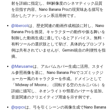
射を詳細に指定し、8K解像度のシネマティック品質
2025-12-06
2026-06-21
2025-12-06
2026-06-21
2025-12-06
2026-01-18
2026-01-18
2026-01-18
2026-01-13
2026-06-19
2025-12-06
2026-01-18
2026-06-21
2026-06-16
を目指す内容。Nano Banana Proの現実味ある描写を
活かしたファッション系活用例です。
2025-12-05
2026-06-20
2025-12-05
2026-06-20
2025-12-05
2026-01-11
2026-01-11
2026-01-11
2026-06-18
2025-12-05
2026-01-11
2026-06-20
2026-06-15
@libercoli
は、歴史関連の動画作成相談に対し、Nano
2025-12-04
2026-06-19
2025-12-04
2026-06-19
2025-12-04
2026-01-04
2026-01-04
2026-01-04
2026-06-17
2025-12-04
2026-01-04
2026-06-19
2026-06-14
Banana Proを推奨。キャラクターの動作や振る舞いを
制御した動画生成に適しているとアドバイス。無料・
2025-12-03
2026-06-18
2025-12-03
2026-06-18
2025-12-03
2026-06-16
2025-12-03
2026-06-18
2026-06-13
有料ツールの選択肢として挙げ、具体的なプロンプト
例は共有されていませんが、Gemini統合の利便性を指
2025-12-02
2026-06-17
2025-12-02
2026-06-17
2025-12-02
2026-06-15
2025-12-02
2026-06-17
2026-06-11
摘。
2025-12-01
2026-06-16
2025-12-01
2026-06-16
2025-12-01
2026-06-14
2025-12-01
2026-06-16
2026-06-10
@Marusame
は、アルバムカバー生成に活用。スタイ
ル参照画像を基に、Nano Banana Proでコズミックジ
2025-11-30
2026-06-15
2025-11-30
2026-06-15
2025-11-30
2026-06-13
2025-11-30
2026-06-15
2026-06-09
ョーカー風のキャラクターを作成。ドメインとして
「Midway of Moons」（回転する空のカルニバル）を
2025-11-29
2026-06-14
2025-11-29
2026-06-14
2025-11-29
2026-06-12
2025-11-29
2026-06-14
2026-06-08
詳細に描写し、ネオンライトや彗星のバナーを追加。
音楽関連のクリエイティブ用途を示す例です。
2025-11-28
2026-06-13
2025-11-28
2026-06-13
2025-11-28
2026-06-11
2025-11-28
2026-06-13
2026-06-07
@qvpcv
は、弓を引くシーンの画像生成でNano Banana