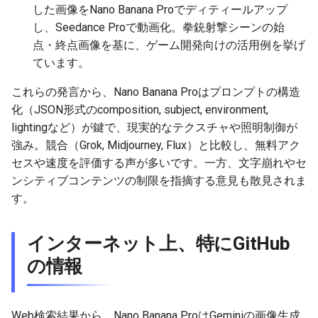
2025-11-18
2026-06-03
2025-11-18
2026-06-03
2025-11-18
2026-05-30
2025-11-18
2026-06-03
した画像をNano Banana Proでディティールアップ
し、Seedance Proで動画化。拳銃射撃シーンの始
2025-11-17
2026-06-02
2025-11-17
2026-06-02
2025-11-17
2026-05-29
2025-11-17
2026-06-02
点・終点画像を基に、ゲーム開発向けの活用例を挙げ
ています。
2025-11-16
2026-06-01
2025-11-16
2026-06-01
2025-11-16
2026-05-28
2025-11-16
2026-06-01
これらの発言から、Nano Banana Proはプロンプトの構造
2025-11-15
2026-05-31
2025-11-15
2026-05-31
2025-11-15
2026-05-27
2025-11-15
2026-05-31
化（JSON形式のcomposition, subject, environment,
lightingなど）が鍵で、現実的なテクスチャや照明制御が
2025-11-14
2026-05-30
2025-11-14
2026-05-30
2025-11-14
2026-05-26
2025-11-14
2026-05-30
強み。競合（Grok, Midjourney, Flux）と比較し、無料アク
セスや速度を評価する声が多いです。一方、文字崩れやセ
2025-11-13
2026-05-29
2025-11-13
2026-05-29
2025-11-13
2026-05-25
2025-11-13
2026-05-29
ンシティブコンテンツの制限を指摘する意見も散見されま
す。
2025-11-12
2026-05-28
2025-11-12
2026-05-28
2025-11-12
2026-05-24
2025-11-12
2026-05-28
インターネット上、特にGitHub
2025-11-11
2026-05-27
2025-11-11
2026-05-27
2025-11-11
2026-05-23
2025-11-11
2026-05-27
の情報
2025-11-10
2026-05-26
2025-11-10
2026-05-26
2025-11-10
2026-05-22
2025-11-10
2026-05-26
2025-11-09
2026-05-25
2025-11-09
2026-05-25
2025-11-09
2026-05-21
2025-11-09
2026-05-25
Web検索結果から、Nano Banana ProはGeminiの画像生成