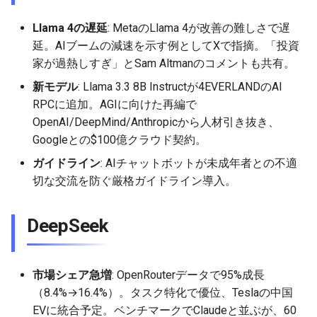
2026-05-15
2026-05-15
2025-10-30
2026-05-12
2025-10-30
2026-05-11
2025-10-30
Llama 4の遅延
: MetaのLlama 4が改善の難しさで遅
延。AIブームの減速を示す例としてXで指摘。「投資
2026-05-14
2026-05-14
2025-10-29
2026-05-11
2025-10-29
2026-05-10
2025-10-29
家が過熱しすぎ」とSam Altmanのコメントも共有。
新モデル
: Llama 3.3 8B Instructが4EVERLANDのAI
2026-05-13
2026-05-13
2025-10-28
2026-05-10
2025-10-28
2026-05-09
2025-10-28
RPCに追加。AGIに向けた再編で
OpenAI/DeepMind/Anthropicから人材引き抜き、
2026-05-12
2026-05-12
2025-10-27
2026-05-09
2025-10-27
2026-05-08
2025-10-27
Googleとの$100億クラウド契約。
ガイドライン
: AIチャットボットが未成年者との不適
2026-05-11
2026-05-11
2025-10-26
2026-05-08
2025-10-26
2026-05-07
2025-10-26
切な交流を防ぐ厳格ガイドライン導入。
2026-05-10
2026-05-10
2025-10-25
2026-05-07
2025-10-25
2026-05-06
2025-10-25
DeepSeek
2026-05-09
2026-05-09
2025-10-24
2026-05-06
2025-10-24
2026-05-05
2025-10-24
2026-05-08
2026-05-08
2025-10-23
2026-05-05
2025-10-23
2026-05-04
2025-10-23
市場シェア急増
: OpenRouterデータで95%成長
（8.4%→16.4%）。タスク特化で優位、Teslaの中国
2026-05-07
2026-05-07
2025-10-22
2026-05-04
2025-10-22
2026-05-03
2025-10-22
EVに統合予定。ベンチマークでClaudeと並ぶが、60