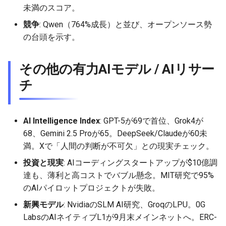
未満のスコア。
2026-05-06
2026-05-06
2025-10-21
2026-05-03
2025-10-21
2026-05-02
2025-10-21
競争
: Qwen（764%成長）と並び、オープンソース勢
の台頭を示す。
2026-05-05
2026-05-05
2025-10-20
2026-05-02
2025-10-20
2026-05-01
2025-10-20
2026-05-04
2026-05-04
2025-10-19
2026-05-01
2025-10-19
2026-04-30
2025-10-19
その他の有力AIモデル / AIリサー
チ
2026-05-03
2026-05-03
2025-10-18
2026-04-30
2025-10-18
2026-04-29
2025-10-18
2026-05-02
2026-05-02
2025-10-17
2026-04-29
2025-10-17
2026-04-28
2025-10-17
AI Intelligence Index
: GPT-5が69で首位、Grok4が
68、Gemini 2.5 Proが65。DeepSeek/Claudeが60未
2026-05-01
2026-05-01
2025-10-16
2026-04-28
2025-10-16
2026-04-27
2025-10-16
満。Xで「人間の判断が不可欠」との現実チェック。
投資と現実
: AIコーディングスタートアップが$10億調
2026-04-30
2026-04-30
2025-10-15
2026-04-27
2025-10-15
2026-04-26
2025-10-15
達も、薄利と高コストでバブル懸念。MIT研究で95%
のAIパイロットプロジェクトが失敗。
2026-04-29
2026-04-29
2025-10-14
2026-04-26
2025-10-14
2026-04-25
2025-10-14
新興モデル
: NvidiaのSLM AI研究、GroqのLPU。0G
2026-04-28
2026-04-28
2025-10-13
2026-04-25
2025-10-13
2026-04-24
2025-10-13
LabsのAIネイティブL1が9月末メインネットへ。ERC-