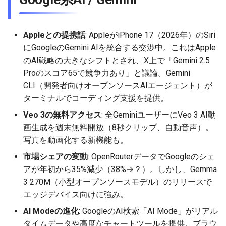
2026-06-12
2026-06-12
2025-11-27
2026-06-09
2025-11-27
2026-06-10
2025-11-27
2026-06-12
2026-06-06
2026-06-11
2026-06-11
2025-11-26
2026-06-08
2025-11-26
2026-06-09
2025-11-26
2026-06-11
2026-06-05
Appleとの提携話
: AppleがiPhone 17（2026年）のSiri
にGoogleのGemini AIを統合する交渉中。これはApple
2026-06-10
2026-06-10
2025-11-25
2026-06-07
2025-11-25
2026-06-07
2025-11-25
2026-06-10
2026-06-04
のAI戦略の大きなシフトとされ、X上で「Gemini 2.5
Proのスコア65で競争力あり」と議論。Gemini
2026-06-09
2026-06-09
2025-11-24
2026-06-06
2025-11-24
2026-06-06
2025-11-24
2026-06-09
2026-06-03
CLI（開発者向けオープンソースAIエージェント）が
ターミナルでコーディング支援を提供。
2026-06-08
2026-06-08
2025-11-23
2026-06-05
2025-11-23
2026-06-05
2025-11-23
2026-06-08
2026-06-02
Veo 3の無料アクセス
: 全GeminiユーザーにVeo 3 AI動
画生成を週末無料開放（8秒クリップ、自動音声）。
2026-06-07
2026-06-07
2025-11-22
2026-06-04
2025-11-22
2026-06-04
2025-11-22
2026-06-07
2026-06-01
写真を動画化する新機能も。
2026-06-06
2026-06-06
2025-11-21
2026-06-03
2025-11-21
2026-06-03
2025-11-21
2026-06-06
2026-05-31
市場シェアの変動
: OpenRouterデータでGoogleのシェ
アが年初から35%減少（38%→？）。しかし、Gemma
2026-06-05
2026-06-05
2025-11-20
2026-06-02
2025-11-20
2026-06-02
2025-11-20
2026-06-05
2026-05-30
3 270M（小型オープンソースモデル）のリリースで
エッジデバイス向けに強み。
2026-06-04
2026-06-04
2025-11-19
2026-06-01
2025-11-19
2026-05-31
2025-11-19
2026-06-04
AI Modeの進化
: GoogleのAI検索「AI Mode」がリアル
タイムデータや高度なチャートツールを提供。ブラウ