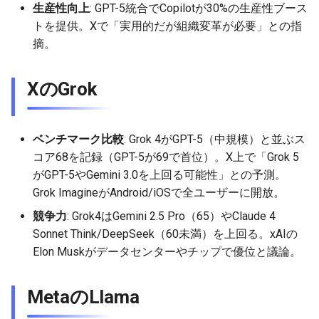
生産性向上
: GPT-5統合でCopilotが30%の生産性ブース
トを提供。Xで「実用的だが組織変革が必要」との指
2026-05-24
2026-05-24
2025-11-08
2026-05-21
2025-11-08
2026-05-20
2025-11-08
2026-05-24
摘。
2026-05-23
2026-05-23
2025-11-07
2026-05-20
2025-11-07
2026-05-19
2025-11-07
2026-05-23
XのGrok
2026-05-22
2026-05-22
2025-11-06
2026-05-19
2025-11-06
2026-05-18
2025-11-06
2026-05-22
2026-05-21
2026-05-21
2025-11-05
2026-05-18
2025-11-05
2026-05-17
2025-11-05
2026-05-21
ベンチマーク比較
: Grok 4がGPT-5（中規模）と並ぶス
コア68を記録（GPT-5が69で首位）。X上で「Grok 5
2026-05-20
2026-05-20
2025-11-04
2026-05-17
2025-11-04
2026-05-16
2025-11-04
2026-05-20
がGPT-5やGemini 3.0を上回る可能性」との予測。
Grok ImagineがAndroid/iOSで全ユーザーに開放。
2026-05-19
2026-05-19
2025-11-03
2026-05-16
2025-11-03
2026-05-15
2025-11-03
2026-05-18
競争力
: Grok4はGemini 2.5 Pro（65）やClaude 4
Sonnet Think/DeepSeek（60未満）を上回る。xAIの
2026-05-18
2026-05-18
2025-11-02
2026-05-15
2025-11-02
2026-05-14
2025-11-02
Elon Muskがデータセンターやチップで優位と議論。
2026-05-17
2026-05-17
2025-11-01
2026-05-14
2025-11-01
2026-05-13
2025-11-01
MetaのLlama
2026-05-16
2026-05-16
2025-10-31
2026-05-13
2025-10-31
2026-05-12
2025-10-31