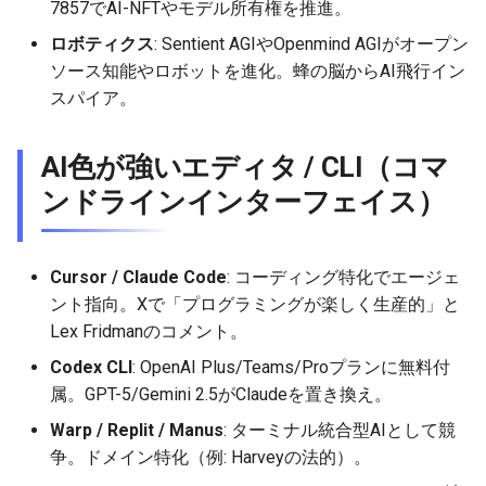
7857でAI-NFTやモデル所有権を推進。
2026-04-27
2026-04-27
2025-10-12
2026-04-24
2025-10-12
2026-04-23
2025-10-12
ロボティクス
: Sentient AGIやOpenmind AGIがオープン
ソース知能やロボットを進化。蜂の脳からAI飛行イン
2026-04-26
2026-04-26
2025-10-11
2026-04-23
2025-10-11
2026-04-22
2025-10-11
スパイア。
2026-04-25
2026-04-25
2025-10-10
2026-04-22
2025-10-10
2026-04-21
2025-10-10
AI色が強いエディタ / CLI（コマ
2026-04-24
2026-04-24
2025-10-09
2026-04-21
2025-10-09
2026-04-20
2025-10-09
ンドラインインターフェイス）
2026-04-23
2026-04-23
2025-10-08
2026-04-20
2025-10-08
2026-04-19
2025-10-08
Cursor / Claude Code
: コーディング特化でエージェ
2026-04-22
2026-04-22
2025-10-07
2026-04-19
2025-10-07
2026-04-18
2025-10-07
ント指向。Xで「プログラミングが楽しく生産的」と
Lex Fridmanのコメント。
2026-04-21
2026-04-21
2025-10-06
2026-04-18
2025-10-06
2026-04-17
2025-10-06
Codex CLI
: OpenAI Plus/Teams/Proプランに無料付
属。GPT-5/Gemini 2.5がClaudeを置き換え。
2026-04-20
2026-04-20
2025-10-05
2026-04-17
2025-10-05
2026-04-16
2025-10-05
Warp / Replit / Manus
: ターミナル統合型AIとして競
2026-04-19
2026-04-19
2025-10-04
2026-04-16
2025-10-04
2026-04-15
2025-10-04
争。ドメイン特化（例: Harveyの法的）。