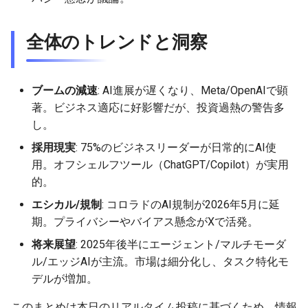
2026-04-09
2026-04-09
2025-09-24
2026-04-06
2025-09-24
2026-04-05
2025-09-24
全体のトレンドと洞察
2026-04-08
2026-04-08
2025-09-23
2026-04-05
2025-09-23
2026-04-04
2025-09-23
2026-04-07
2026-04-07
2025-09-22
2026-04-04
2025-09-22
2026-04-03
2025-09-22
ブームの減速
: AI進展が遅くなり、Meta/OpenAIで顕
著。ビジネス適応に好影響だが、投資過熱の警告多
2026-04-06
2026-04-06
2025-09-21
2026-04-03
2025-09-21
2026-04-02
2025-09-21
し。
2026-04-05
2026-04-05
2025-09-17
2026-04-02
2025-09-21-week
2026-04-01
2025-09-20
採用現実
: 75%のビジネスリーダーが日常的にAI使
用。オフシェルフツール（ChatGPT/Copilot）が実用
2026-04-04
2026-04-04
2025-09-16
2026-04-01
2025-09-20
2026-03-31
的。
エシカル/規制
: コロラドのAI規制が2026年5月に延
2026-04-03
2026-04-03
2025-09-15
2026-03-31
2025-09-19
2026-03-30
期。プライバシーやバイアス懸念がXで活発。
2026-04-02
2026-04-02
2025-09-14
2026-03-30
2025-09-18
2026-03-29
将来展望
: 2025年後半にエージェント/マルチモーダ
ル/エッジAIが主流。市場は細分化し、タスク特化モ
2026-04-01
2026-04-01
2025-09-12
2026-03-29
2025-09-16
2026-03-28
デルが増加。
このまとめは本日のリアルタイム投稿に基づくため、情報