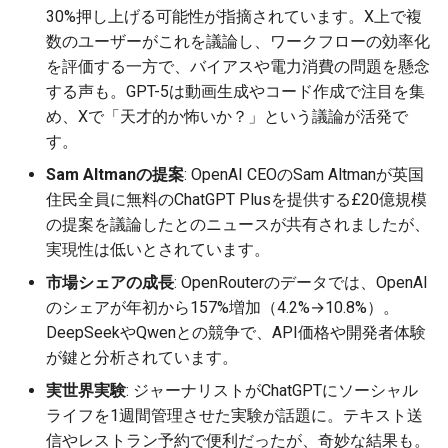
30%押し上げる可能性が指摘されています。X上で複
2026-07-01
2026-07-01
2025-12-15
2026-03-22
2025-09-24
2026-03-22
2026-03-22
2026-06-30
2025-12-15
2026-03-22
2026-03-15
2026-06-30
2025-12-15
2026-03-22
2026-06-30
2026-06-28
数のユーザーがこれを議論し、ワークフローの効率化
を評価する一方で、バイアスや電力消費の問題を懸念
2026-06-30
2026-06-30
2025-12-14
2026-03-15
2025-09-21
2026-03-15
2026-03-15
2026-06-29
2025-12-14
2026-03-15
2026-03-08
2026-06-28
2025-12-14
2026-03-15
2026-06-29
2026-06-25
する声も。GPT-5は動画生成やコード作成で注目を集
め、Xで「天才的か怖いか？」という議論が活発で
2026-06-29
2026-06-29
2025-12-13
2026-03-08
2025-09-19
2026-03-08
2026-03-08
2026-06-28
2025-12-13
2026-03-08
2026-03-01
2026-06-26
2025-12-13
2026-03-08
2026-06-28
2026-06-24
す。
2026-06-28
2026-06-28
2025-12-12
2026-03-01
2026-03-01
2026-03-01
2026-06-26
2025-12-12
2026-03-01
2026-02-22
2026-06-25
2025-12-12
2026-03-01
2026-06-27
2026-06-23
Sam Altmanの提案
: OpenAI CEOのSam Altmanが英国
住民全員に無料のChatGPT Plusを提供する£20億規模
2026-06-26
2026-06-26
2025-12-11
2026-02-22
2026-02-22
2026-02-22
2026-06-25
2025-12-11
2026-02-22
2026-02-15
2026-06-24
2025-12-11
2026-02-22
2026-06-26
2026-06-22
の提案を議論したとのニュースが共有されましたが、
実現性は低いとされています。
2026-06-25
2026-06-25
2025-12-10
2026-02-15
2026-02-15
2026-02-15
2026-06-24
2025-12-10
2026-02-15
2026-02-08
2026-06-23
2025-12-10
2026-02-15
2026-06-25
2026-06-21
市場シェアの成長
: OpenRouterのデータでは、OpenAI
のシェアが年初から157%増加（4.2%→10.8%）。
2026-06-24
2026-06-24
2025-12-09
2026-02-08
2026-02-08
2026-02-08
2026-06-23
2025-12-09
2026-02-08
2026-02-01
2026-06-22
2025-12-09
2026-02-08
2026-06-24
2026-06-20
DeepSeekやQwenとの競争で、API価格や開発者体験
が鍵と分析されています。
2026-06-23
2026-06-23
2025-12-08
2026-02-01
2026-02-05
2026-02-01
2026-06-21
2025-12-08
2026-02-01
2026-01-25
2026-06-21
2025-12-08
2026-02-01
2026-06-23
2026-06-18
実世界実験
: ジャーナリストがChatGPTにソーシャル
ライフを1週間管理させた実験が話題に。テキスト送
2026-06-22
2026-06-22
2025-12-07
2026-01-25
2026-01-25
2026-06-20
2025-12-07
2026-01-25
2026-01-18
2026-06-20
2025-12-07
2026-01-25
2026-06-22
2026-06-17
信やレストラン予約で便利だったが、奇妙な結果も。