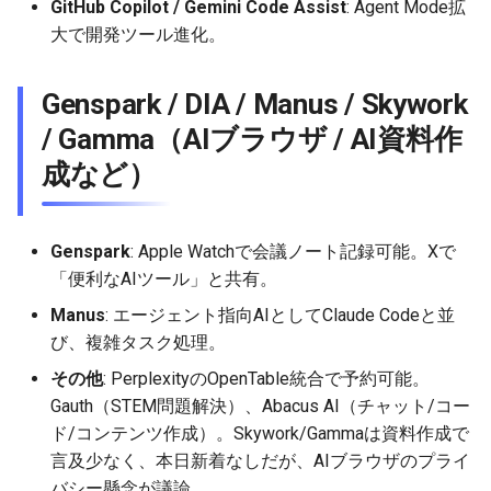
GitHub Copilot / Gemini Code Assist
: Agent Mode拡
2026-04-18
2026-04-18
2025-10-03
2026-04-15
2025-10-03
2026-04-14
2025-10-03
大で開発ツール進化。
2026-04-17
2026-04-17
2025-10-02
2026-04-14
2025-10-02
2026-04-13
2025-10-02
Genspark / DIA / Manus / Skywork
2026-04-16
2026-04-16
2025-10-01
2026-04-13
2025-10-01
2026-04-12
2025-10-01
/ Gamma（AIブラウザ / AI資料作
成など）
2026-04-15
2026-04-15
2025-09-30
2026-04-12
2025-09-30
2026-04-11
2025-09-30
2026-04-14
2026-04-14
2025-09-29
2026-04-11
2025-09-29
2026-04-10
2025-09-29
Genspark
: Apple Watchで会議ノート記録可能。Xで
「便利なAIツール」と共有。
2026-04-13
2026-04-13
2025-09-28
2026-04-10
2025-09-28_week
2026-04-09
2025-09-28
Manus
: エージェント指向AIとしてClaude Codeと並
2026-04-12
2026-04-12
2025-09-27
2026-04-09
2025-09-27
2026-04-08
2025-09-27
び、複雑タスク処理。
その他
: PerplexityのOpenTable統合で予約可能。
2026-04-11
2026-04-11
2025-09-26
2026-04-08
2025-09-26
2026-04-07
2025-09-26
Gauth（STEM問題解決）、Abacus AI（チャット/コー
ド/コンテンツ作成）。Skywork/Gammaは資料作成で
2026-04-10
2026-04-10
2025-09-25
2026-04-07
2025-09-25
2026-04-06
2025-09-25
言及少なく、本日新着なしだが、AIブラウザのプライ
バシー懸念が議論。