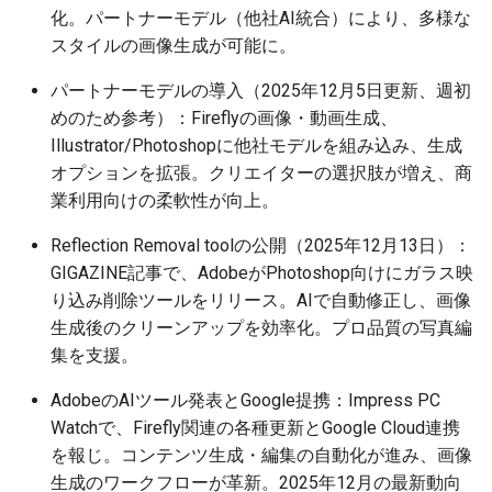
化。パートナーモデル（他社AI統合）により、多様な
2026-05-15
2025-10-30
2026-05-15
2025-10-30
2026-05-12
2025-10-30
2026-05-11
2025-10-30
スタイルの画像生成が可能に。
パートナーモデルの導入（2025年12月5日更新、週初
2026-05-14
2025-10-29
2026-05-14
2025-10-29
2026-05-11
2025-10-29
2026-05-10
2025-10-29
めのため参考）：Fireflyの画像・動画生成、
Illustrator/Photoshopに他社モデルを組み込み、生成
2026-05-13
2025-10-28
2026-05-13
2025-10-28
2026-05-10
2025-10-28
2026-05-09
2025-10-28
オプションを拡張。クリエイターの選択肢が増え、商
業利用向けの柔軟性が向上。
2026-05-12
2025-10-27
2026-05-12
2025-10-27
2026-05-09
2025-10-27
2026-05-08
2025-10-27
Reflection Removal toolの公開（2025年12月13日）：
2026-05-11
2025-10-26
2026-05-11
2025-10-26
2026-05-08
2025-10-26
2026-05-07
2025-10-26
GIGAZINE記事で、AdobeがPhotoshop向けにガラス映
り込み削除ツールをリリース。AIで自動修正し、画像
2026-05-10
2025-10-25
2026-05-10
2025-10-25
2026-05-07
2025-10-25
2026-05-06
2025-10-25
生成後のクリーンアップを効率化。プロ品質の写真編
集を支援。
2026-05-09
2025-10-24
2026-05-09
2025-10-24
2026-05-06
2025-10-24
2026-05-05
2025-10-24
AdobeのAIツール発表とGoogle提携：Impress PC
2026-05-08
2025-10-23
2026-05-08
2025-10-23
2026-05-05
2025-10-23
2026-05-04
2025-10-23
Watchで、Firefly関連の各種更新とGoogle Cloud連携
を報じ。コンテンツ生成・編集の自動化が進み、画像
2026-05-07
2025-10-22
2026-05-07
2025-10-22
2026-05-04
2025-10-22
2026-05-03
2025-10-22
生成のワークフローが革新。2025年12月の最新動向