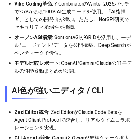
Vibe Coding革命
: Y CombinatorのWinter 2025バッチ
で25%がほぼ100% AI生成コードを使用。「AI指揮
2026-05-15
2026-05-15
2025-10-30
2026-05-12
2025-10-30
2026-05-11
2025-10-30
者」としての開発者が増加。ただし、NetSPI研究で
2026-05-14
2026-05-14
2025-10-29
2026-05-11
2025-10-29
2026-05-10
2025-10-29
セキュリティ脆弱性が指摘。
オープンAGI構築
: SentientAGIがGRIDを活用し、モデ
2026-05-13
2026-05-13
2025-10-28
2026-05-10
2025-10-28
2026-05-09
2025-10-28
ル/エージェント/データを公開構築。Deep Searchが
ベンチマークで優位。
2026-05-12
2026-05-12
2025-10-27
2026-05-09
2025-10-27
2026-05-08
2025-10-27
モデル比較レポート
: OpenAI/Gemini/Claudeの11モデ
ルの性能変動まとめが公開。
2026-05-11
2026-05-11
2025-10-26
2026-05-08
2025-10-26
2026-05-07
2025-10-26
2026-05-10
2026-05-10
2025-10-25
2026-05-07
2025-10-25
2026-05-06
2025-10-25
AI色が強いエディタ / CLI
2026-05-09
2026-05-09
2025-10-24
2026-05-06
2025-10-24
2026-05-05
2025-10-24
Zed Editor統合
: Zed EditorがClaude Code Betaを
2026-05-08
2026-05-08
2025-10-23
2026-05-05
2025-10-23
2026-05-04
2025-10-23
Agent Client Protocolで統合し、リアルタイムコラボ
レーションを実現。
2026-05-07
2026-05-07
2025-10-22
2026-05-04
2025-10-22
2026-05-03
2025-10-22
CLI Agents競争
: GeminiとQwenが無料クォータ拡大。