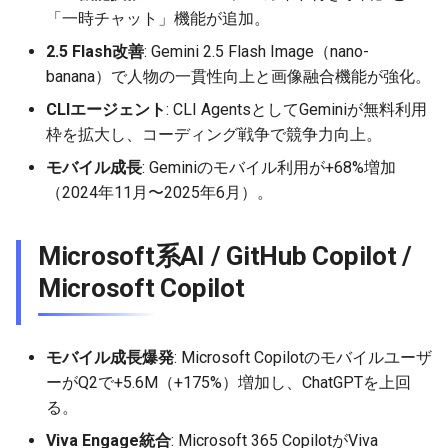
2026-06-12
2026-06-12
2025-11-27
2026-06-09
2025-11-27
2026-06-10
2025-11-27
2026-06-12
2026-06-06
「一時チャット」機能が追加。
2.5 Flash改善
: Gemini 2.5 Flash Image（nano-
2026-06-11
2026-06-11
2025-11-26
2026-06-08
2025-11-26
2026-06-09
2025-11-26
2026-06-11
2026-06-05
banana）で人物の一貫性向上と画像融合機能が強化。
2026-06-10
2026-06-10
2025-11-25
2026-06-07
2025-11-25
2026-06-07
2025-11-25
2026-06-10
2026-06-04
CLIエージェント
: CLI AgentsとしてGeminiが無料利用
枠を拡大し、コーディング戦争で競争力向上。
2026-06-09
2026-06-09
2025-11-24
2026-06-06
2025-11-24
2026-06-06
2025-11-24
2026-06-09
2026-06-03
モバイル成長
: Geminiのモバイル利用が+68%増加
（2024年11月〜2025年6月）。
2026-06-08
2026-06-08
2025-11-23
2026-06-05
2025-11-23
2026-06-05
2025-11-23
2026-06-08
2026-06-02
Microsoft系AI / GitHub Copilot /
2026-06-07
2026-06-07
2025-11-22
2026-06-04
2025-11-22
2026-06-04
2025-11-22
2026-06-07
2026-06-01
Microsoft Copilot
2026-06-06
2026-06-06
2025-11-21
2026-06-03
2025-11-21
2026-06-03
2025-11-21
2026-06-06
2026-05-31
2026-06-05
2026-06-05
2025-11-20
2026-06-02
2025-11-20
2026-06-02
2025-11-20
2026-06-05
2026-05-30
モバイル成長爆発
: Microsoft Copilotのモバイルユーザ
ーがQ2で+5.6M（+175%）増加し、ChatGPTを上回
2026-06-04
2026-06-04
2025-11-19
2026-06-01
2025-11-19
2026-05-31
2025-11-19
2026-06-04
る。
Viva Engage統合
: Microsoft 365 CopilotがViva