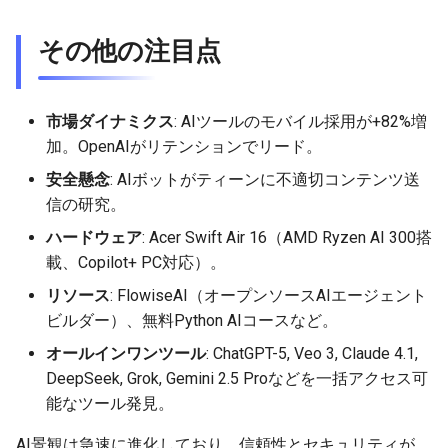
2026-04-27
2026-04-27
2025-10-12
2026-04-24
2025-10-12
2026-04-23
2025-10-12
その他の注目点
2026-04-26
2026-04-26
2025-10-11
2026-04-23
2025-10-11
2026-04-22
2025-10-11
市場ダイナミクス
: AIツールのモバイル採用が+82%増
2026-04-25
2026-04-25
2025-10-10
2026-04-22
2025-10-10
2026-04-21
2025-10-10
加。OpenAIがリテンションでリード。
2026-04-24
2026-04-24
2025-10-09
2026-04-21
2025-10-09
2026-04-20
2025-10-09
安全懸念
: AIボットがティーンに不適切コンテンツ送
信の研究。
2026-04-23
2026-04-23
2025-10-08
2026-04-20
2025-10-08
2026-04-19
2025-10-08
ハードウェア
: Acer Swift Air 16（AMD Ryzen AI 300搭
載、Copilot+ PC対応）。
2026-04-22
2026-04-22
2025-10-07
2026-04-19
2025-10-07
2026-04-18
2025-10-07
リソース
: FlowiseAI（オープンソースAIエージェント
2026-04-21
2026-04-21
2025-10-06
2026-04-18
2025-10-06
2026-04-17
2025-10-06
ビルダー）、無料Python AIコースなど。
オールインワンツール
: ChatGPT-5, Veo 3, Claude 4.1,
2026-04-20
2026-04-20
2025-10-05
2026-04-17
2025-10-05
2026-04-16
2025-10-05
DeepSeek, Grok, Gemini 2.5 Proなどを一括アクセス可
能なツール発見。
2026-04-19
2026-04-19
2025-10-04
2026-04-16
2025-10-04
2026-04-15
2025-10-04
AI景観は急速に進化しており、信頼性とセキュリティが