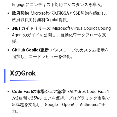
2026-06-03
2026-06-03
2025-11-18
2026-05-31
2025-11-18
2026-05-30
2025-11-18
2026-06-03
Engageにコンテキスト対応アシスタンスを導入。
政府契約
: Microsoftが米国GSAと$6B契約を締結し、
2026-06-02
2026-06-02
2025-11-17
2026-05-30
2025-11-17
2026-05-29
2025-11-17
2026-06-02
政府職員向け無料Copilot提供。
2026-06-01
2026-06-01
2025-11-16
2026-05-29
2025-11-16
2026-05-28
2025-11-16
2026-06-01
.NETガイドリリース
: Microsoftが.NET Copilot Coding
Agentのガイドを公開し、自動化ワークフローを支
2026-05-31
2026-05-31
2025-11-15
2026-05-28
2025-11-15
2026-05-27
2025-11-15
2026-05-31
援。
GitHub Copilot更新
: パススコープのカスタム指示を
2026-05-30
2026-05-30
2025-11-14
2026-05-27
2025-11-14
2026-05-26
2025-11-14
2026-05-30
追加し、コードレビューを強化。
2026-05-29
2026-05-29
2025-11-13
2026-05-26
2025-11-13
2026-05-25
2025-11-13
2026-05-29
XのGrok
2026-05-28
2026-05-28
2025-11-12
2026-05-25
2025-11-12
2026-05-24
2025-11-12
2026-05-28
2026-05-27
2026-05-27
2025-11-11
2026-05-24
2025-11-11
2026-05-23
2025-11-11
2026-05-27
Code Fastの市場シェア急増
: xAIのGrok Code Fast 1
が2週間で25%シェアを獲得。プログラミング市場で
2026-05-26
2026-05-26
2025-11-10
2026-05-23
2025-11-10
2026-05-22
2025-11-10
2026-05-26
50%超を支配し、Google、OpenAI、Anthropicに圧
力。
2026-05-25
2026-05-25
2025-11-09
2026-05-22
2025-11-09
2026-05-21
2025-11-09
2026-05-25