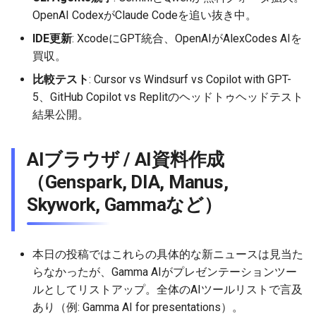
OpenAI CodexがClaude Codeを追い抜き中。
2026-05-06
2026-05-06
2025-10-21
2026-05-03
2025-10-21
2026-05-02
2025-10-21
IDE更新
: XcodeにGPT統合、OpenAIがAlexCodes AIを
2026-05-05
2026-05-05
2025-10-20
2026-05-02
2025-10-20
2026-05-01
2025-10-20
買収。
比較テスト
: Cursor vs Windsurf vs Copilot with GPT-
2026-05-04
2026-05-04
2025-10-19
2026-05-01
2025-10-19
2026-04-30
2025-10-19
5、GitHub Copilot vs Replitのヘッドトゥヘッドテスト
結果公開。
2026-05-03
2026-05-03
2025-10-18
2026-04-30
2025-10-18
2026-04-29
2025-10-18
AIブラウザ / AI資料作成
2026-05-02
2026-05-02
2025-10-17
2026-04-29
2025-10-17
2026-04-28
2025-10-17
（Genspark, DIA, Manus,
2026-05-01
2026-05-01
2025-10-16
2026-04-28
2025-10-16
2026-04-27
2025-10-16
Skywork, Gammaなど）
2026-04-30
2026-04-30
2025-10-15
2026-04-27
2025-10-15
2026-04-26
2025-10-15
本日の投稿ではこれらの具体的な新ニュースは見当た
2026-04-29
2026-04-29
2025-10-14
2026-04-26
2025-10-14
2026-04-25
2025-10-14
らなかったが、Gamma AIがプレゼンテーションツー
ルとしてリストアップ。全体のAIツールリストで言及
2026-04-28
2026-04-28
2025-10-13
2026-04-25
2025-10-13
2026-04-24
2025-10-13
あり（例: Gamma AI for presentations）。