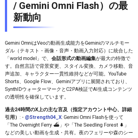
/ Gemini Omni Flash）の最
2025-12-15
2026-07-01
2025-12-15
2026-07-01
2025-12-15
2026-03-22
2025-09-24
2026-03-22
2026-03-22
2026-06-30
2025-12-15
2026-03-22
2026-03-15
2026-03-22
2026-06-30
2026-06-28
新動向
2025-12-14
2026-06-30
2025-12-14
2026-06-30
2025-12-14
2026-03-15
2025-09-21
2026-03-15
2026-03-15
2026-06-29
2025-12-14
2026-03-15
2026-03-08
2026-03-15
2026-06-29
2026-06-25
2025-12-13
2026-06-29
2025-12-13
2026-06-29
2025-12-13
2026-03-08
2025-09-19
2026-03-08
2026-03-08
2026-06-28
2025-12-13
2026-03-08
2026-03-01
2026-03-08
2026-06-28
2026-06-24
Gemini OmniはVeoの動画生成能力をGeminiのマルチモー
ダル（テキスト・画像・音声・動画入力対応）に統合した
2025-12-12
2026-06-28
2025-12-12
2026-06-28
2025-12-12
2026-03-01
2026-03-01
2026-03-01
2026-06-26
2025-12-12
2026-03-01
2026-02-22
2026-03-01
2026-06-27
2026-06-23
「world model」で、
会話形式の動画編集
が最大の特徴で
す。自然言語で背景変更、スタイル変換、カメラ移動、音
2025-12-11
2026-06-26
2025-12-11
2026-06-26
2025-12-11
2026-02-22
2026-02-22
2026-02-22
2026-06-25
2025-12-11
2026-02-22
2026-02-15
2026-02-22
2026-06-26
2026-06-22
声追加、キャラクター一貫性維持などが可能。YouTube
Shorts、Google Flow、Geminiアプリに展開されており、
2025-12-10
2026-06-25
2025-12-10
2026-06-25
2025-12-10
2026-02-15
2026-02-15
2026-02-15
2026-06-24
2025-12-10
2026-02-15
2026-02-08
2026-02-15
2026-06-25
2026-06-21
SynthIDウォーターマークとC2PA検証でAI生成コンテンツ
の透明性を確保しています。
2025-12-09
2026-06-24
2025-12-09
2026-06-24
2025-12-09
2026-02-08
2026-02-08
2026-02-08
2026-06-23
2025-12-09
2026-02-08
2026-02-01
2026-02-08
2026-06-24
2026-06-20
過去24時間のX上の主な言及（指定アカウント中心、詳細
2025-12-08
2026-06-23
2025-12-08
2026-06-23
2025-12-08
2026-02-01
2026-02-05
2026-02-01
2026-06-21
2025-12-08
2026-02-01
2026-01-25
2026-02-01
2026-06-23
2026-06-18
引用）
: -
@Strength04_X
: Gemini Omni Flashを使って
「The Overnight Ferry ⛴️」や「The Seedling Forest 🌲」
2025-12-07
2026-06-22
2025-12-07
2026-06-22
2025-12-07
2026-01-25
2026-01-25
2026-06-20
2025-12-07
2026-01-25
2026-01-18
2026-01-25
2026-06-22
2026-06-17
などの美しい動画を生成・共有。夜のフェリーや森のシー