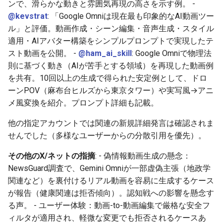
ンで、滑らかな動きと雰囲気再現の高さを示す例。 -
2025-12-06
2026-06-21
2025-12-06
2026-06-21
2025-12-06
2026-01-18
2026-01-18
2026-06-19
2025-12-06
2026-01-18
2026-01-13
2026-01-18
2026-06-21
2026-06-16
@kevstrat
: 「Google Omniは現在最も印象的なAI動画ツー
ル」と評価。動画作成・シーン編集・音声生成・スタイル
2025-12-05
2026-06-20
2025-12-05
2026-06-20
2025-12-05
2026-01-11
2026-01-11
2026-06-18
2025-12-05
2026-01-11
2026-01-11
2026-06-20
2026-06-15
適用・AIアバター構築をシンプルプロンプトで実現したテ
スト動画を公開。 -
@ham_ai_skill
: Google Omniで物理法
2025-12-04
2026-06-19
2025-12-04
2026-06-19
2025-12-04
2026-01-04
2026-01-04
2026-06-17
2025-12-04
2026-01-04
2026-01-04
2026-06-19
2026-06-14
則に基づく動き（AIが苦手とする領域）を再現した動画例
を共有。10回以上の生成で得られた安定例として、ドロ
2025-12-03
2026-06-18
2025-12-03
2026-06-18
2025-12-03
2026-06-16
2025-12-03
2026-06-18
2026-06-13
ーンPOV（麻布台ヒルズから東京タワー）や実写風→アニ
メ風変換を紹介。プロンプト詳細も記載。
2025-12-02
2026-06-17
2025-12-02
2026-06-17
2025-12-02
2026-06-14
2025-12-02
2026-06-17
2026-06-11
他の指定アカウントでは関連の新規詳細発言は確認されま
2025-12-01
2026-06-16
2025-12-01
2026-06-16
2025-12-01
2026-06-13
2025-12-01
2026-06-16
2026-06-10
せんでした（多様なユーザーからの分散引用を優先）。
2025-11-30
2026-06-15
2025-11-30
2026-06-15
2025-11-30
2026-06-12
2025-11-30
2026-06-15
2026-06-09
その他のX/ネットの指摘
: - 偽情報動画生成の懸念：
NewsGuard調査で、Gemini Omniが一部虚偽主張（地政学
2025-11-29
2026-06-14
2025-11-29
2026-06-14
2025-11-29
2026-06-11
2025-11-29
2026-06-14
2026-06-08
関連など）を裏付けるリアル動画を容易に生成するケース
が報告（健康関連は拒否傾向）。認知戦への影響を懸念す
2025-11-28
2026-06-13
2025-11-28
2026-06-13
2025-11-28
2026-06-10
2025-11-28
2026-06-13
2026-06-07
る声。 - ユーザー体験：動画-to-動画編集で厳格な安全フ
ィルタが適用され、軽微な変更でも拒否されるケースあ