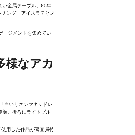
い金属テーブル、80年
e」エッチング、アイスラテとス
ゲージメントを集めてい
多様なアカ
プトは「白いリネンマキシドレ
笑顔。後ろにライトブル
として使用した作品が審査員特