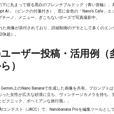
の下に丸まって寝る黒白のフレンチブルドッグ（青い首輪）、丸
rompt AI」（ピンクの付箋付き）、窓に金色の「Nano's Caf
プチーノ、メニュー、ぎこちないポーズで写真撮影中。
れた画像が添付されており、詳細制御のデモとして多くのエン
s 20k超）。
のユーザー投稿・活用例（
から）
：Gemini上のNano Bananaで生成した画像を共有。プロン
ぶった女性が広大な砂漠に立ち、ヴィンテージカメラを持ち、
とピクニック、ボヘミアンな旅行風」。
AIコンテスト（JACC）で、Nanobanana Proを編集ツール