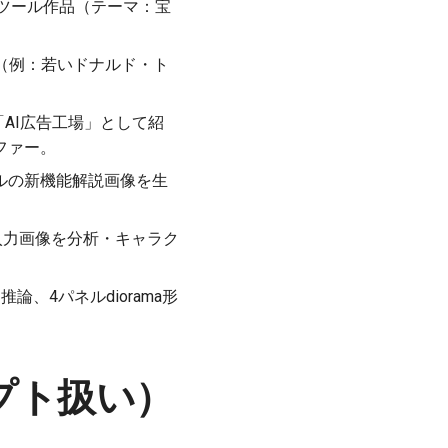
せた多ツール作品（テーマ：宝
紹介（例：若いドナルド・ト
わせた「AI広告工場」として紹
ファー。
micスタイルの新機能解説画像を生
有（入力画像を分析・キャラク
、4パネルdiorama形
ロンプト扱い）