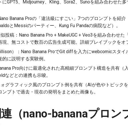
PT5、Midjourney、Kling、Sora2、Sunoを組み合わ
Nano Banana Proの「違法級にすごい」7つのプロンプトを
ldoとMessiのパーティー、Kung Fu Pandaの病院など）。
類似投稿：Nano Banana Pro + MakeUGC + Veo3を組み合
再現、無コストで数百の広告生成可能。詳細プレイブックをオ
Willison）：Nano Banana ProでGit diffを入力にwebco
覚的に説明する実験例。
o Banana Pro向けに最適化された高精細プロンプト構造を共
ieldなどとの連携も示唆。
フォグラフィック風のプロンプト例を共有（AIが色やトピックを推論
ロンプトで過去・現在の発明をまとめた画像も。
b関連（nano-bananaプ