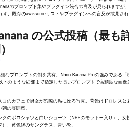
no-bananaのプロンプト集やプラグイン統合の言及が見られます
ず、既存のawesomeリストやプラグインへの言及が散見さ
Banana の公式投稿（最
例）
細なプロンプトの例を共有。Nano Banana Proの強みであ
以下のような細部まで指定した長いプロンプトで高精度な画像
スコのカフェで男女が窓際の席に座る写真。背景はドロレス公
い朝の雰囲気。
ンクのポロシャツと白いショーツ（NBPのモットー入り）、女
フ）、黄色縁のサングラス、青い靴。