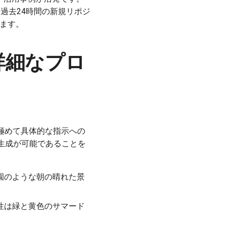
が、過去24時間の新規リポジ
れます。
も詳細なプロ
る「極めて具体的な指示への
生成が可能であることを
園のような朝の晴れた景
性は緑と黄色のサマード