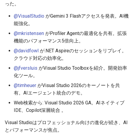
った。
2026-05-24
2025-11-08
2026-05-24
2025-11-08
2026-05-21
2025-11-08
2026-05-20
2025-11-08
2026-05-24
@VisualStudio
がGemini 3 Flashアクセスを発表。AI機
能強化。
2026-05-23
2025-11-07
2026-05-23
2025-11-07
2026-05-20
2025-11-07
2026-05-19
2025-11-07
2026-05-23
@mkristensen
がProfiler Agentの最適化を共有。拡張
機能のパフォーマンス5倍向上。
2026-05-22
2025-11-06
2026-05-22
2025-11-06
2026-05-19
2025-11-06
2026-05-18
2025-11-06
2026-05-22
@davidfowl
が.NET Aspireのセッションをリプレイ。
2026-05-21
2025-11-05
2026-05-21
2025-11-05
2026-05-18
2025-11-05
2026-05-17
2025-11-05
2026-05-21
クラウド対応の効率化。
@jfversluis
がVisual Studio Toolboxを紹介。開発効率
2026-05-20
2025-11-04
2026-05-20
2025-11-04
2026-05-17
2025-11-04
2026-05-16
2025-11-04
2026-05-20
化ツール。
@timheuer
がVisual Studio 2026のキーノートを共
2026-05-19
2025-11-03
2026-05-19
2025-11-03
2026-05-16
2025-11-03
2026-05-15
2025-11-03
2026-05-18
有。AIエージェント統合のデモ。
2026-05-18
2025-11-02
2026-05-18
2025-11-02
2026-05-15
2025-11-02
2026-05-14
2025-11-02
Web検索から: Visual Studio 2026 GA。AIネイティブ
IDE、Copilot深層統合 。
2026-05-17
2025-11-01
2026-05-17
2025-11-01
2026-05-14
2025-11-01
2026-05-13
2025-11-01
Visual Studioはプロフェッショナル向けの進化が続き、AI
とパフォーマンスが焦点。
2026-05-16
2025-10-31
2026-05-16
2025-10-31
2026-05-13
2025-10-31
2026-05-12
2025-10-31