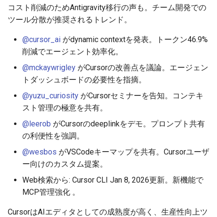
コスト削減のためAntigravity移行の声も。チーム開発での
2026-06-21
2025-12-06
2026-06-21
2025-12-06
2026-01-18
2026-06-19
2025-12-06
2026-01-18
2026-01-13
2026-06-19
2025-12-06
2026-01-18
2026-06-21
2026-06-16
ツール分散が推奨されるトレンド。
2026-06-20
2025-12-05
2026-06-20
2025-12-05
2026-01-11
2026-06-18
2025-12-05
2026-01-11
2026-06-18
2025-12-05
2026-01-11
2026-06-20
2026-06-15
@cursor_ai
がdynamic contextを発表。トークン46.9%
削減でエージェント効率化。
2026-06-19
2025-12-04
2026-06-19
2025-12-04
2026-01-04
2026-06-17
2025-12-04
2026-01-04
2026-06-17
2025-12-04
2026-01-04
2026-06-19
2026-06-14
@mckaywrigley
がCursorの改善点を議論。エージェン
2026-06-18
2025-12-03
2026-06-18
2025-12-03
2026-06-16
2025-12-03
2026-06-16
2025-12-03
2026-06-18
2026-06-13
トダッシュボードの必要性を指摘。
@yuzu_curiosity
がCursorセミナーを告知。コンテキ
2026-06-17
2025-12-02
2026-06-17
2025-12-02
2026-06-14
2025-12-02
2026-06-15
2025-12-02
2026-06-17
2026-06-11
スト管理の極意を共有。
@leerob
がCursorのdeeplinkをデモ。プロンプト共有
2026-06-16
2025-12-01
2026-06-16
2025-12-01
2026-06-13
2025-12-01
2026-06-14
2025-12-01
2026-06-16
2026-06-10
の利便性を強調。
2026-06-15
2025-11-30
2026-06-15
2025-11-30
2026-06-12
2025-11-30
2026-06-13
2025-11-30
2026-06-15
2026-06-09
@wesbos
がVSCodeキーマップを共有。Cursorユーザ
ー向けのカスタム提案。
2026-06-14
2025-11-29
2026-06-14
2025-11-29
2026-06-11
2025-11-29
2026-06-12
2025-11-29
2026-06-14
2026-06-08
Web検索から: Cursor CLI Jan 8, 2026更新。新機能で
MCP管理強化 。
2026-06-13
2025-11-28
2026-06-13
2025-11-28
2026-06-10
2025-11-28
2026-06-11
2025-11-28
2026-06-13
2026-06-07
CursorはAIエディタとしての成熟度が高く、生産性向上ツ