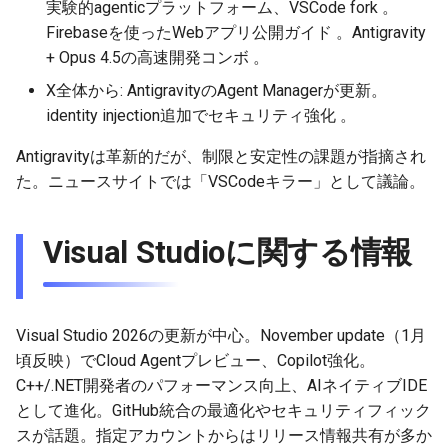
2026-06-03
2025-11-18
2026-06-03
2025-11-18
2026-05-31
2025-11-18
2026-05-30
2025-11-18
2026-06-03
実験的agenticプラットフォーム、VSCode fork 。
Firebaseを使ったWebアプリ公開ガイド 。Antigravity
2026-06-02
2025-11-17
2026-06-02
2025-11-17
2026-05-30
2025-11-17
2026-05-29
2025-11-17
2026-06-02
+ Opus 4.5の高速開発コンボ 。
X全体から: AntigravityのAgent Managerが更新。
2026-06-01
2025-11-16
2026-06-01
2025-11-16
2026-05-29
2025-11-16
2026-05-28
2025-11-16
2026-06-01
identity injection追加でセキュリティ強化 。
2026-05-31
2025-11-15
2026-05-31
2025-11-15
2026-05-28
2025-11-15
2026-05-27
2025-11-15
2026-05-31
Antigravityは革新的だが、制限と安定性の課題が指摘され
た。ニュースサイトでは「VSCodeキラー」として議論。
2026-05-30
2025-11-14
2026-05-30
2025-11-14
2026-05-27
2025-11-14
2026-05-26
2025-11-14
2026-05-30
Visual Studioに関する情報
2026-05-29
2025-11-13
2026-05-29
2025-11-13
2026-05-26
2025-11-13
2026-05-25
2025-11-13
2026-05-29
2026-05-28
2025-11-12
2026-05-28
2025-11-12
2026-05-25
2025-11-12
2026-05-24
2025-11-12
2026-05-28
Visual Studio 2026の更新が中心。November update（1月
2026-05-27
2025-11-11
2026-05-27
2025-11-11
2026-05-24
2025-11-11
2026-05-23
2025-11-11
2026-05-27
頃反映）でCloud Agentプレビュー、Copilot強化。
C++/.NET開発者のパフォーマンス向上、AIネイティブIDE
2026-05-26
2025-11-10
2026-05-26
2025-11-10
2026-05-23
2025-11-10
2026-05-22
2025-11-10
2026-05-26
として進化。GitHub統合の最適化やセキュリティフィック
スが話題。指定アカウントからはリリース情報共有が多か
2026-05-25
2025-11-09
2026-05-25
2025-11-09
2026-05-22
2025-11-09
2026-05-21
2025-11-09
2026-05-25