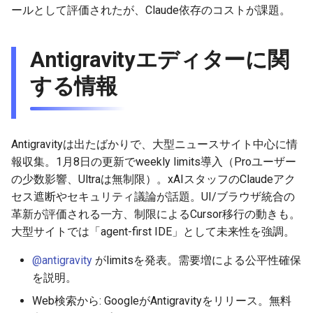
2026-06-12
2025-11-27
2026-06-12
2025-11-27
2026-06-09
2025-11-27
2026-06-10
2025-11-27
2026-06-12
2026-06-06
ールとして評価されたが、Claude依存のコストが課題。
2026-06-11
2025-11-26
2026-06-11
2025-11-26
2026-06-08
2025-11-26
2026-06-09
2025-11-26
2026-06-11
2026-06-05
Antigravityエディターに関
2026-06-10
2025-11-25
2026-06-10
2025-11-25
2026-06-07
2025-11-25
2026-06-07
2025-11-25
2026-06-10
2026-06-04
する情報
2026-06-09
2025-11-24
2026-06-09
2025-11-24
2026-06-06
2025-11-24
2026-06-06
2025-11-24
2026-06-09
2026-06-03
2026-06-08
2025-11-23
2026-06-08
2025-11-23
2026-06-05
2025-11-23
2026-06-05
2025-11-23
2026-06-08
2026-06-02
Antigravityは出たばかりで、大型ニュースサイト中心に情
報収集。1月8日の更新でweekly limits導入（Proユーザー
2026-06-07
2025-11-22
2026-06-07
2025-11-22
2026-06-04
2025-11-22
2026-06-04
2025-11-22
2026-06-07
2026-06-01
の少数影響、Ultraは無制限）。xAIスタッフのClaudeアク
セス遮断やセキュリティ議論が話題。UI/ブラウザ統合の
2026-06-06
2025-11-21
2026-06-06
2025-11-21
2026-06-03
2025-11-21
2026-06-03
2025-11-21
2026-06-06
2026-05-31
革新が評価される一方、制限によるCursor移行の動きも。
大型サイトでは「agent-first IDE」として未来性を強調。
2026-06-05
2025-11-20
2026-06-05
2025-11-20
2026-06-02
2025-11-20
2026-06-02
2025-11-20
2026-06-05
2026-05-30
@antigravity
がlimitsを発表。需要増による公平性確保
を説明。
2026-06-04
2025-11-19
2026-06-04
2025-11-19
2026-06-01
2025-11-19
2026-05-31
2025-11-19
2026-06-04
Web検索から: GoogleがAntigravityをリリース。無料