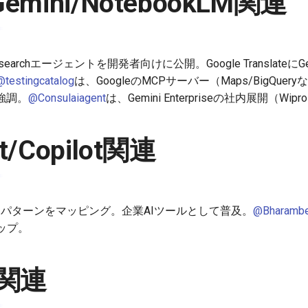
Gemini/NotebookLM関連
ep Researchエージェントを開発者向けに公開。Google Translat
@testingcatalog
は、GoogleのMCPサーバー（Maps/BigQuer
を強調。
@Consulaiagent
は、Gemini Enterpriseの社内展開（Wi
ft/Copilot関連
lotの使用パターンをマッピング。企業AIツールとして普及。
@Bharambe
ップ。
k関連