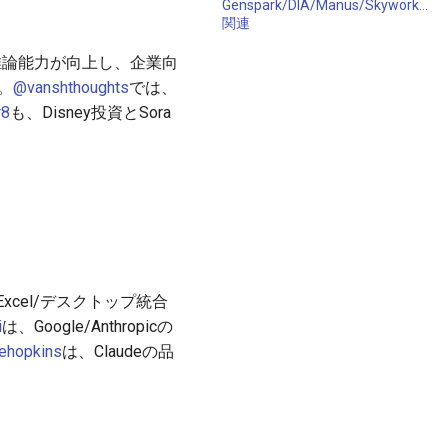
Genspark/DIA/Manus/Skywork/G
関連
令。推論能力が向上し、企業向
。
@vanshthoughts
では、
r8
も、Disney投資とSora
/Excel/デスクトップ統合
i
は、Google/Anthropicの
ehopkins
は、Claudeの品