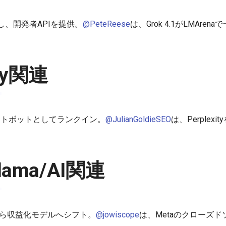
ースし、開発者APIを提供。
@PeteReese
は、Grok 4.1がLMAr
ity関連
Iチャットボットとしてランクイン。
@JulianGoldieSEO
は、Perplexity
lama/AI関連
から収益化モデルへシフト。
@jowiscope
は、Metaのクローズ