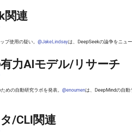
ek関連
iaチップ使用の疑い。
@JakeLindsay
は、DeepSeekの論争をニ
有力AIモデル/リサーチ
発見のための自動研究ラボを発表。
@enoumen
は、DeepMindの自動
タ/CLI関連