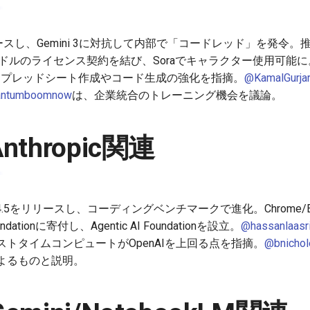
2をリリースし、Gemini 3に対抗して内部で「コードレッド」を発
0億ドルのライセンス契約を結び、Soraでキャラクター使用可能に
してスプレッドシート作成やコード生成の強化を指摘。
@KamalGurja
ntumboomnow
は、企業統合のトレーニング機会を議論。
Anthropic関連
e Opus 4.5をリリースし、コーディングベンチマークで進化。Chrome
dationに寄付し、Agentic AI Foundationを設立。
@hassanlaasr
トタイムコンピュートがOpenAIを上回る点を指摘。
@bnichol
よるものと説明。