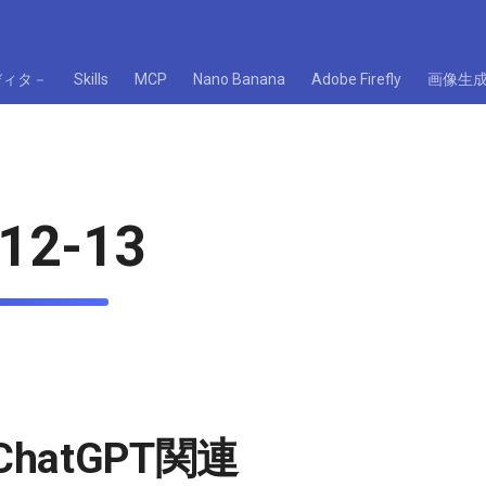
ディタ－
Skills
MCP
Nano Banana
Adobe Firefly
画像生
12-13
/ChatGPT関連