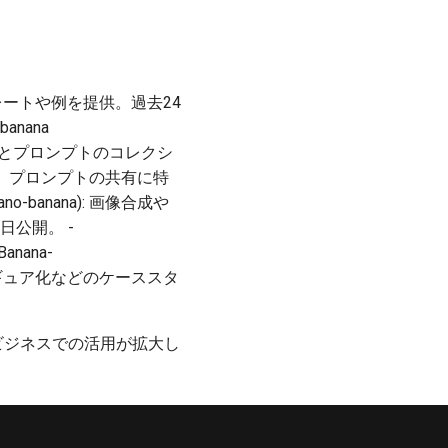
プレートや例を提供。過去24
anana
ageの生成画像とプロンプトのコレクシ
で、プロンプトの共有に特
-nano-banana): 画像合成や
日公開。 -
Banana-
らフィギュア化などのケーススタ
・ビジネスでの活用が拡大し