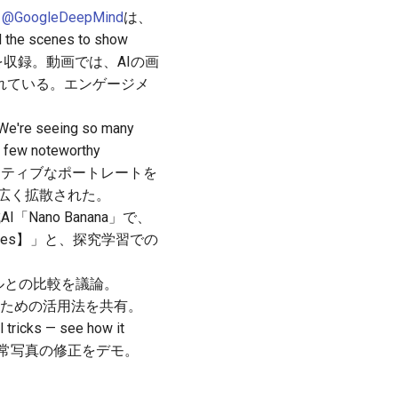
、
@GoogleDeepMind
は、
scenes to show
成者の反応を収録。動画では、AIの画
れている。エンゲージメ
seeing so many
 a few noteworthy
エイティブなポートレートを
、広く拡散された。
「Nano Banana」で、
imes】」と、探究学習での
ールとの比較を議論。
稿のための活用法を共有。
ricks — see how it
ess.」と、日常写真の修正をデモ。