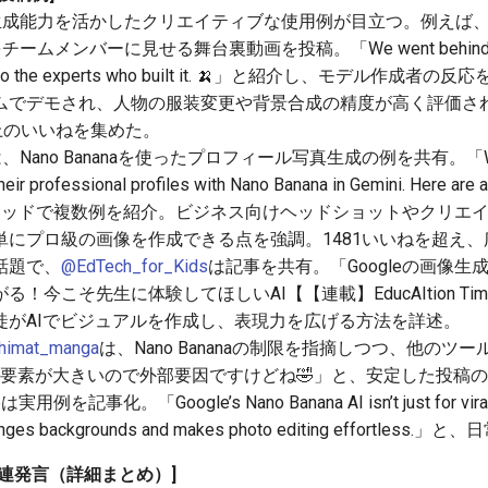
aの画像生成能力を活かしたクリエイティブな使用例が目立つ。例えば
をチームメンバーに見せる舞台裏動画を投稿。「We went behind the 
os to the experts who built it. 🍌」と紹介し、モデル作
ムでデモされ、人物の服装変更や背景合成の精度が高く評価さ
上のいいねを集めた。
、Nano Bananaを使ったプロフィール写真生成の例を共有。「We're 
heir professional profiles with Nano Banana in Gemini. Here are
」とスレッドで複数例を紹介。ビジネス向けヘッドショットやクリ
単にプロ級の画像を作成できる点を強調。1481いいねを超え
話題で、
@EdTech_for_Kids
は記事を共有。「Googleの画像生成AI
！今こそ先生に体験してほしいAI【【連載】EducAItion T
徒がAIでビジュアルを作成し、表現力を広げる方法を詳述。
himat_manga
は、Nano Bananaの制限を指摘しつつ、他のツ
naの驚き要素が大きいので外部要因ですけどね🤣」と、安定した投
e
は実用例を記事化。「Google’s Nano Banana AI isn’t just for viral t
changes backgrounds and makes photo editing effortl
連発言（詳細まとめ）]