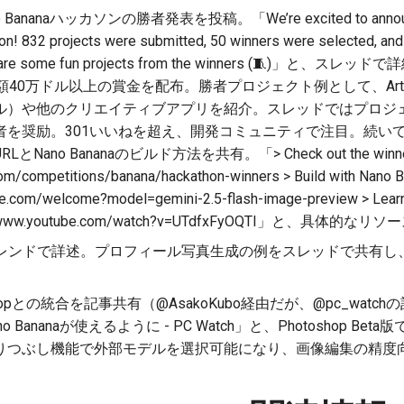
no Bananaハッカソンの勝者発表を投稿。「We’re excited to announce 
n! 832 projects were submitted, 50 winners were selected, and
Here are some fun projects from the winners (🧵)」と
額40万ドル以上の賞金を配布。勝者プロジェクト例として、Art
ル）や他のクリエイティブアプリを紹介。スレッドではプロジ
者を奨励。301いいねを超え、開発コミュニティで注目。続い
no Bananaのビルド方法を共有。「> Check out the winners p
om/competitions/banana/hackathon-winners > Build with Nano B
gle.com/welcome?model=gemini-2.5-flash-image-preview > Learn 
tps://www.youtube.com/watch?v=UTdfxFyOQTI」と、具体的
トレンドで詳述。プロフィール写真生成の例をスレッドで共有し、Nan
oshopとの統合を記事共有（@AsakoKubo経由だが、@pc_watchの
ananaが使えるように - PC Watch」と、Photoshop Beta版
りつぶし機能で外部モデルを選択可能になり、画像編集の精度