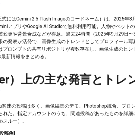
na（正式にはGemini 2.5 Flash Imageのコードネーム）は、20
niアプリやGoogle AI Studioで無料利用可能。人物やペ
変更や背景合成などが得意。過去24時間（2025年9月29日〜
果の発表が活発で、画像生成のトレンドとしてプロフィール写
bではプロンプトの共有リポジトリが複数存在し、画像生成のヒ
の最新情報をまとめる。
itter）上の主な発言とトレ
anana関連の投稿は多く、画像編集のデモ、Photoshop統合、
られた。指定アカウントのうち、関連投稿があったものを詳細
めスルー）。
投稿例]