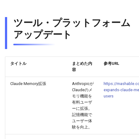
2025-08-27
2026-03-12
2025-08-23
2026-03-09
2026-03-08
ツール・プラットフォーム
2025-08-26
2026-03-11
2025-08-22
2026-03-08
2026-03-07
アップデート
2025-08-25
2026-03-10
2025-08-21
2026-03-07
2026-03-06
2025-08-24
2026-03-09
2025-08-20
2026-03-06
2026-03-05
タイトル
まとめた内
参考URL
容
2025-08-23
2026-03-08
2025-08-19
2026-03-05
2026-03-04
Claude Memory拡張
Anthropicが
https://mashable.co
2025-08-22
2026-03-07
2025-08-18
2026-03-04
2026-03-03
Claudeのメ
expands-claude-mem
モリ機能を
users
2025-08-21
有料ユーザ
2026-03-06
2025-08-17
2026-03-03
2026-03-02
ーに拡張。
記憶機能で
2025-08-20
2026-03-05
2025-08-16
2026-03-02
2026-03-01
ユーザー体
験を向上。
2025-08-19
2026-03-04
2025-08-15
2026-03-01
2026-02-28