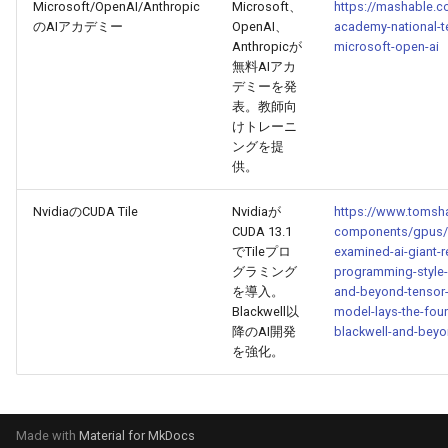
Microsoft/OpenAI/Anthropic
Microsoft、
https://mashable.co
のAIアカデミー
OpenAI、
academy-national-t
2025-08-18
2026-03-03
2025-08-14
2026-02-28
2026-02-27
Anthropicが
microsoft-open-ai
無料AIアカ
2025-08-17
2026-03-02
2025-08-13
2026-02-27
2026-02-26
デミーを発
表。教師向
2025-08-16
けトレーニ
2026-03-01
2025-08-12
2026-02-26
2026-02-25
ングを提
供。
2025-08-15
2026-02-28
2025-08-11
2026-02-25
2026-02-24
NvidiaのCUDA Tile
Nvidiaが
https://www.tomsh
2025-08-14
2026-02-27
2025-08-09
2026-02-24
2026-02-23
CUDA 13.1
components/gpus/nv
でTileプロ
examined-ai-giant-r
グラミング
programming-style-
2025-08-13
2026-02-26
2025-08-08
2026-02-23
2026-02-22
を導入。
and-beyond-tensor-
Blackwell以
model-lays-the-foun
2025-08-12
2026-02-25
2025-08-07
2026-02-22
2026-02-21
降のAI開発
blackwell-and-bey
を強化。
2025-08-11
2026-02-24
2025-08-06
2026-02-21
2026-02-20
2025-08-09
2026-02-23
2025-08-05
2026-02-20
2026-02-19
Made with
Material for MkDocs