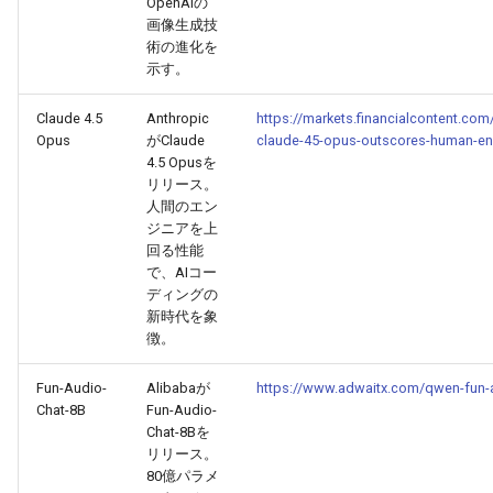
OpenAIの
画像生成技
2025-11-08
術の進化を
2026-05-24
2025-11-08
2026-05-21
2025-11-08
2026-05-20
2025-11-08
2026-05-24
示す。
2025-11-07
2026-05-23
2025-11-07
2026-05-20
2025-11-07
2026-05-19
2025-11-07
2026-05-23
Claude 4.5
Anthropic
https://markets.financialcontent.com/
Opus
がClaude
claude-45-opus-outscores-human-eng
2025-11-06
2026-05-22
2025-11-06
2026-05-19
2025-11-06
2026-05-18
2025-11-06
2026-05-22
4.5 Opusを
リリース。
人間のエン
2025-11-05
2026-05-21
2025-11-05
2026-05-18
2025-11-05
2026-05-17
2025-11-05
2026-05-21
ジニアを上
回る性能
2025-11-04
2026-05-20
2025-11-04
2026-05-17
2025-11-04
2026-05-16
2025-11-04
2026-05-20
で、AIコー
ディングの
2025-11-03
新時代を象
2026-05-19
2025-11-03
2026-05-16
2025-11-03
2026-05-15
2025-11-03
2026-05-18
徴。
2025-11-02
2026-05-18
2025-11-02
2026-05-15
2025-11-02
2026-05-14
2025-11-02
Fun-Audio-
Alibabaが
https://www.adwaitx.com/qwen-fun-a
Chat-8B
Fun-Audio-
2025-11-01
2026-05-17
2025-11-01
2026-05-14
2025-11-01
2026-05-13
2025-11-01
Chat-8Bを
リリース。
80億パラメ
2025-10-31
2026-05-16
2025-10-31
2026-05-13
2025-10-31
2026-05-12
2025-10-31