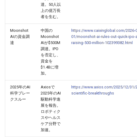
達。50人以
上の億万長
2025-09-05
2026-03-21
2025-09-01
2026-03-18
2026-03-17
者を生む。
2025-09-04
2026-03-20
2025-08-31
2026-03-17
2026-03-16
Moonshot
中国の
https://www.caixinglobal.com/2026-
AIの資金調
Moonshot
01/moonshot-ai-rules-out-quick-ipo-a
達
AIが$500M
raising-500-million-102399382.html
2025-09-03
2026-03-19
2025-08-30
2026-03-16
2026-03-15
調達。IPO
を否定し、
2025-09-02
2026-03-18
2025-08-29
2026-03-15
2026-03-14
資金を
$1.4Bに増
2025-09-01
2026-03-17
2025-08-28
2026-03-14
2026-03-13
加。
2025年のAI
Axiosで
https://www.axios.com/2025/12/31/2
2025-08-31
2026-03-16
2025-08-27
2026-03-13
2026-03-12
科学ブレー
2025年のAI
scientific-breakthroughs
クスルー
駆動科学進
2025-08-30
2026-03-15
2025-08-26
2026-03-12
2026-03-11
展を報告。
ロボティク
スやヘルス
2025-08-29
2026-03-14
2025-08-25
2026-03-11
2026-03-10
ケア分野で
加速。
2025-08-28
2026-03-13
2025-08-24
2026-03-10
2026-03-09