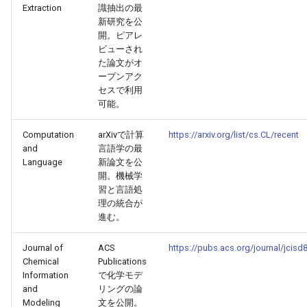
Extraction
識抽出の最
2025-10-21
2026-05-06
2025-10-21
2026-05-03
2025-10-21
2026-05-02
2025-10-21
新研究を公
開。ピアレ
ビューされ
2025-10-20
2026-05-05
2025-10-20
2026-05-02
2025-10-20
2026-05-01
2025-10-20
た論文がオ
ープンアク
2025-10-19
2026-05-04
2025-10-19
2026-05-01
2025-10-19
2026-04-30
2025-10-19
セスで利用
可能。
2025-10-18
2026-05-03
2025-10-18
2026-04-30
2025-10-18
2026-04-29
2025-10-18
Computation
arXivで計算
https://arxiv.org/list/cs.CL/recent
and
言語学の最
2025-10-17
2026-05-02
2025-10-17
2026-04-29
2025-10-17
2026-04-28
2025-10-17
Language
新論文を公
開。機械学
2025-10-16
2026-05-01
2025-10-16
2026-04-28
2025-10-16
2026-04-27
2025-10-16
習と言語処
理の統合が
進む。
2025-10-15
2026-04-30
2025-10-15
2026-04-27
2025-10-15
2026-04-26
2025-10-15
Journal of
ACS
https://pubs.acs.org/journal/jcisd
2025-10-14
2026-04-29
2025-10-14
2026-04-26
2025-10-14
2026-04-25
2025-10-14
Chemical
Publications
Information
で化学モデ
2025-10-13
2026-04-28
2025-10-13
2026-04-25
2025-10-13
2026-04-24
2025-10-13
and
リングの論
Modeling
文を公開。