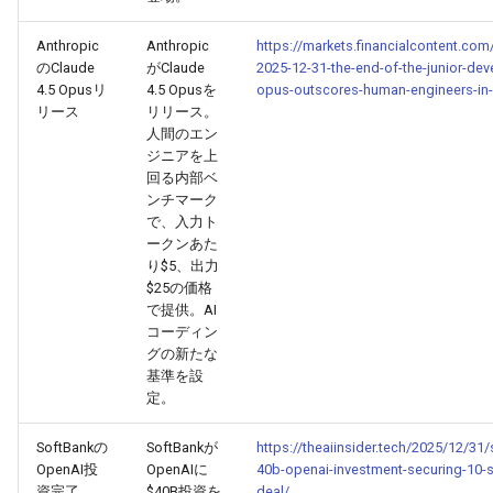
2025-12-06
2026-06-21
2025-12-06
2026-01-18
2026-01-18
2026-06-19
2025-12-06
2026-01-18
2026-01-13
2026-06-19
2025-12-06
2026-01-18
2026-06-21
2026-06-16
Anthropic
Anthropic
https://markets.financialcontent.com/
のClaude
がClaude
2025-12-31-the-end-of-the-junior-dev
2025-12-05
2026-06-20
2025-12-05
2026-01-11
2026-01-11
2026-06-18
2025-12-05
2026-01-11
2026-06-18
2025-12-05
2026-01-11
2026-06-20
2026-06-15
4.5 Opusリ
4.5 Opusを
opus-outscores-human-engineers-in-
リース
リリース。
2025-12-04
2026-06-19
2025-12-04
2026-01-04
2026-01-04
2026-06-17
2025-12-04
2026-01-04
2026-06-17
2025-12-04
2026-01-04
2026-06-19
2026-06-14
人間のエン
ジニアを上
2025-12-03
回る内部ベ
2026-06-18
2025-12-03
2026-06-16
2025-12-03
2026-06-16
2025-12-03
2026-06-18
2026-06-13
ンチマーク
で、入力ト
2025-12-02
2026-06-17
2025-12-02
2026-06-14
2025-12-02
2026-06-15
2025-12-02
2026-06-17
2026-06-11
ークンあた
り$5、出力
2025-12-01
2026-06-16
2025-12-01
2026-06-13
2025-12-01
2026-06-14
2025-12-01
2026-06-16
2026-06-10
$25の価格
で提供。AI
コーディン
2025-11-30
2026-06-15
2025-11-30
2026-06-12
2025-11-30
2026-06-13
2025-11-30
2026-06-15
2026-06-09
グの新たな
基準を設
2025-11-29
2026-06-14
2025-11-29
2026-06-11
2025-11-29
2026-06-12
2025-11-29
2026-06-14
2026-06-08
定。
2025-11-28
SoftBankの
SoftBankが
https://theaiinsider.tech/2025/12/31
2026-06-13
2025-11-28
2026-06-10
2025-11-28
2026-06-11
2025-11-28
2026-06-13
2026-06-07
OpenAI投
OpenAIに
40b-openai-investment-securing-10-s
資完了
$40B投資を
deal/