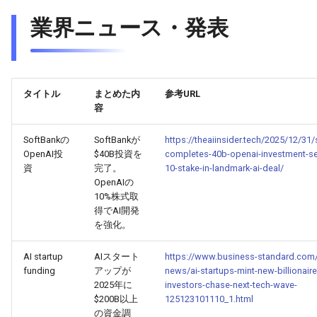
2025-09-15
2026-03-31
2025-09-11
2026-03-28
2025-09-15
2026-03-27
業界ニュース・発表
2025-09-14
2026-03-30
2025-09-10
2026-03-27
2026-03-26
2025-09-13
2026-03-29
2025-09-09
2026-03-26
2026-03-25
タイトル
まとめた内
参考URL
2025-09-12
2026-03-28
2025-09-08
2026-03-25
2026-03-24
容
2025-09-11
2026-03-27
2025-09-07
2026-03-24
2026-03-23
SoftBankの
SoftBankが
https://theaiinsider.tech/2025/12/31
OpenAI投
$40B投資を
completes-40b-openai-investment-se
資
完了。
10-stake-in-landmark-ai-deal/
2025-09-10
2026-03-26
2025-09-06
2026-03-23
2026-03-22
OpenAIの
10%株式取
2025-09-09
2026-03-25
2025-09-05
2026-03-22
2026-03-21
得でAI開発
を強化。
2025-09-08
2026-03-24
2025-09-04
2026-03-21
2026-03-20
AI startup
AIスタート
https://www.business-standard.com
funding
アップが
news/ai-startups-mint-new-billionaire
2025-09-07
2026-03-23
2025-09-03
2026-03-20
2026-03-19
2025年に
investors-chase-next-tech-wave-
$200B以上
125123101110_1.html
2025-09-06
2026-03-22
2025-09-02
2026-03-19
2026-03-18
の資金調