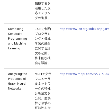
機械学習を
2025-10-12
2026-04-27
2025-10-12
2026-04-24
2025-10-12
2026-04-23
2025-10-12
活用した反
応モデリン
2025-10-11
2026-04-26
2025-10-11
2026-04-23
2025-10-11
2026-04-22
2025-10-11
グの進展。
Combining
JAIRで制約
https://www.jair.org/index.php/jair
2025-10-10
2026-04-25
2025-10-10
2026-04-22
2025-10-10
2026-04-21
2025-10-10
Constraint
プログラミ
Programming
ングと機械
2025-10-09
2026-04-24
2025-10-09
2026-04-21
2025-10-09
2026-04-20
2025-10-09
and Machine
学習の統合
Learning
に関する論
2025-10-08
2026-04-23
2025-10-08
2026-04-20
2025-10-08
2026-04-19
2025-10-08
文を公開。
将来的な機
会を議論。
2025-10-07
2026-04-22
2025-10-07
2026-04-19
2025-10-07
2026-04-18
2025-10-07
Analyzing the
MDPIでグラ
https://www.mdpi.com/2227-7390
2025-10-06
2026-04-21
2025-10-06
2026-04-18
2025-10-06
2026-04-17
2025-10-06
Properties of
フニューラ
Graph Neural
ルネットワ
Networks
ークの特性
2025-10-05
2026-04-20
2025-10-05
2026-04-17
2025-10-05
2026-04-16
2025-10-05
分析論文を
公開。脆弱
2025-10-04
2026-04-19
2025-10-04
2026-04-16
2025-10-04
2026-04-15
2025-10-04
性と攻撃の
可能性を指