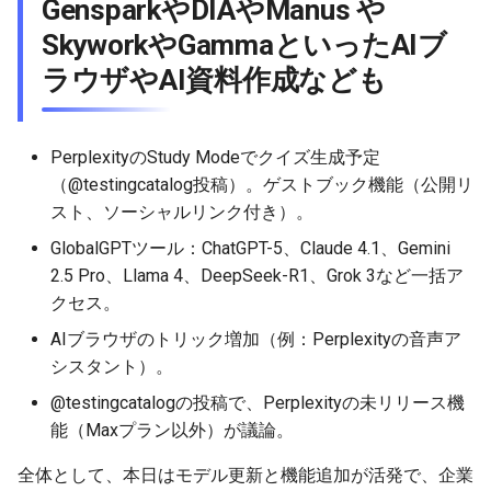
GensparkやDIAやManus や
2026-04-27
2026-04-27
2025-10-12
2026-04-24
2025-10-12
2026-04-23
2025-10-12
SkyworkやGammaといったAIブ
ラウザやAI資料作成なども
2026-04-26
2026-04-26
2025-10-11
2026-04-23
2025-10-11
2026-04-22
2025-10-11
2026-04-25
2026-04-25
2025-10-10
2026-04-22
2025-10-10
2026-04-21
2025-10-10
PerplexityのStudy Modeでクイズ生成予定
（@testingcatalog投稿）。ゲストブック機能（公開リ
2026-04-24
2026-04-24
2025-10-09
2026-04-21
2025-10-09
2026-04-20
2025-10-09
スト、ソーシャルリンク付き）。
2026-04-23
2026-04-23
2025-10-08
2026-04-20
2025-10-08
2026-04-19
2025-10-08
GlobalGPTツール：ChatGPT-5、Claude 4.1、Gemini
2.5 Pro、Llama 4、DeepSeek-R1、Grok 3など一括ア
2026-04-22
2026-04-22
2025-10-07
2026-04-19
2025-10-07
2026-04-18
2025-10-07
クセス。
AIブラウザのトリック増加（例：Perplexityの音声ア
2026-04-21
2026-04-21
2025-10-06
2026-04-18
2025-10-06
2026-04-17
2025-10-06
シスタント）。
2026-04-20
2026-04-20
2025-10-05
2026-04-17
2025-10-05
2026-04-16
2025-10-05
@testingcatalogの投稿で、Perplexityの未リリース機
能（Maxプラン以外）が議論。
2026-04-19
2026-04-19
2025-10-04
2026-04-16
2025-10-04
2026-04-15
2025-10-04
全体として、本日はモデル更新と機能追加が活発で、企業