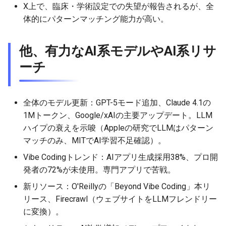
X上で、臨床・学術設定での失望が報告されるが、全
2026-05-15
2026-05-15
2025-10-30
2026-05-12
2025-10-30
2026-05-11
2025-10-30
体的にパターンマッチング能力が高い。
2026-05-14
2026-05-14
2025-10-29
2026-05-11
2025-10-29
2026-05-10
2025-10-29
他、有力なAI系モデルやAI系リサ
ーチ
2026-05-13
2026-05-13
2025-10-28
2026-05-10
2025-10-28
2026-05-09
2025-10-28
2026-05-12
2026-05-12
2025-10-27
2026-05-09
2025-10-27
2026-05-08
2025-10-27
全体のモデル更新：GPT-5モード追加、Claude 4.1の
1Mトークン、Google/xAIの主要アップデート。LLM
2026-05-11
2026-05-11
2025-10-26
2026-05-08
2025-10-26
2026-05-07
2025-10-26
ハイプの衰えを示唆（Appleの研究でLLMはパターン
マッチのみ、MITでAI学習不足確認）。
2026-05-10
2026-05-10
2025-10-25
2026-05-07
2025-10-25
2026-05-06
2025-10-25
Vibe Codingトレンド：AIアプリ生成採用38%、プロ開
2026-05-09
2026-05-09
2025-10-24
2026-05-06
2025-10-24
2026-05-05
2025-10-24
発者の72%が未使用。専門アプリで苦戦。
新リソース：O'Reillyの「Beyond Vibe Coding」本リ
2026-05-08
2026-05-08
2025-10-23
2026-05-05
2025-10-23
2026-05-04
2025-10-23
リース、Firecrawl（ウェブサイトをLLMフレンドリー
に変換）。
2026-05-07
2026-05-07
2025-10-22
2026-05-04
2025-10-22
2026-05-03
2025-10-22