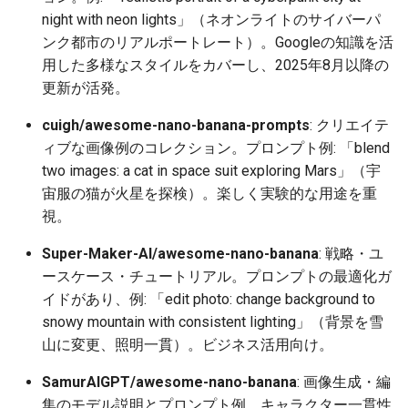
night with neon lights」（ネオンライトのサイバーパ
2026-05-03
2026-05-06
2025-10-21
2026-05-06
2025-10-21
2026-05-02
2025-10-21
ンク都市のリアルポートレート）。Googleの知識を活
用した多様なスタイルをカバーし、2025年8月以降の
2026-05-02
2026-05-05
2025-10-20
2026-05-05
2025-10-20
2026-05-01
2025-10-20
更新が活発。
2026-05-01
2026-05-04
2025-10-19
2026-05-04
2025-10-19
2026-04-30
2025-10-19
cuigh/awesome-nano-banana-prompts
: クリエイテ
ィブな画像例のコレクション。プロンプト例: 「blend
2026-04-30
2026-05-03
2025-10-18
2026-05-03
2025-10-18
2026-04-29
2025-10-18
two images: a cat in space suit exploring Mars」（宇
宙服の猫が火星を探検）。楽しく実験的な用途を重
2026-04-29
2026-05-02
2025-10-17
2026-05-02
2025-10-17
2026-04-28
2025-10-17
視。
2026-04-28
2026-05-01
2025-10-16
2026-05-01
2025-10-16
2026-04-27
2025-10-16
Super-Maker-AI/awesome-nano-banana
: 戦略・ユ
ースケース・チュートリアル。プロンプトの最適化ガ
2026-04-27
2026-04-30
2025-10-15
2026-04-30
2025-10-15
2026-04-26
2025-10-15
イドがあり、例: 「edit photo: change background to
snowy mountain with consistent lighting」（背景を雪
2026-04-26
2026-04-29
2025-10-14
2026-04-29
2025-10-14
2026-04-25
2025-10-14
山に変更、照明一貫）。ビジネス活用向け。
SamurAIGPT/awesome-nano-banana
: 画像生成・編
2026-04-25
2026-04-28
2025-10-13
2026-04-28
2025-10-13
2026-04-24
2025-10-13
集のモデル説明とプロンプト例。キャラクター一貫性