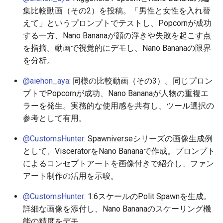
集比較動画（その2）を投稿。「男性と女性を入れ替
2026-05-21
2026-05-24
2025-11-08
2026-05-24
2025-11-08
2026-05-20
2025-11-08
2026-05-24
えて」というプロンプトでテストし、Popcornが成功
する一方、Nano Bananaが顔の浮きや失敗を起こす点
2026-05-20
2026-05-23
2025-11-07
2026-05-23
2025-11-07
2026-05-19
2025-11-07
2026-05-23
を指摘。動画で視覚的にデモし、Nano Bananaの限界
を分析。
2026-05-19
2026-05-22
2025-11-06
2026-05-22
2025-11-06
2026-05-18
2025-11-06
2026-05-22
@aiehon_aya
: 同様の比較動画（その3）。同じプロン
プトでPopcornが成功、Nano Bananaが人物の重複エ
2026-05-18
2026-05-21
2025-11-05
2026-05-21
2025-11-05
2026-05-17
2025-11-05
2026-05-21
ラーを発生。実務的な使用感を共有し、ツール選択の
参考として有用。
2026-05-17
2026-05-20
2025-11-04
2026-05-20
2025-11-04
2026-05-16
2025-11-04
2026-05-20
@CustomsHunter
: Spawniverseシリーズの画像生成例
2026-05-16
2026-05-19
2025-11-03
2026-05-19
2025-11-03
2026-05-15
2025-11-03
2026-05-18
として、VisceratorをNano Bananaで作成。プロンプト
によるコンセプトアートを画像付きで紹介し、ファン
2026-05-15
2026-05-18
2025-11-02
2026-05-18
2025-11-02
2026-05-14
2025-11-02
アート制作の活用を示唆。
2026-05-14
2026-05-17
2025-11-01
2026-05-17
2025-11-01
2026-05-13
2025-11-01
@CustomsHunter
: 1:6スケールのPolit Spawnを生成。
詳細な画像を添付し、Nano Bananaのスケーリング機
2026-05-13
2026-05-16
2025-10-31
2026-05-16
2025-10-31
2026-05-12
2025-10-31
能の精度をデモ。