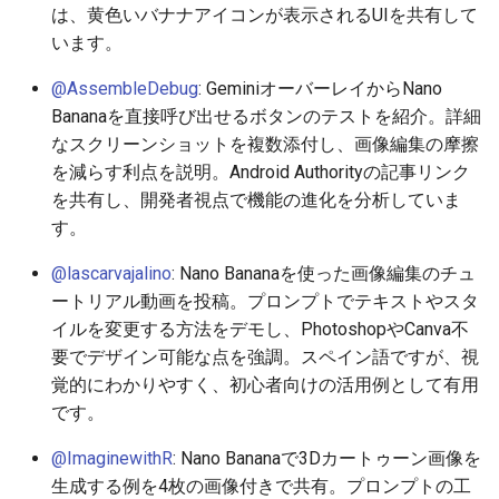
は、黄色いバナナアイコンが表示されるUIを共有して
2026-06-19
2026-06-21
2025-12-06
2026-06-21
2025-12-06
2026-01-18
2026-01-18
2026-01-18
2026-01-13
2026-06-19
2025-12-06
2026-01-18
2026-06-21
2026-06-16
います。
2026-06-18
2026-06-20
2025-12-05
2026-06-20
2025-12-05
2026-01-11
2026-01-11
2026-01-11
2026-06-18
2025-12-05
2026-01-11
2026-06-20
2026-06-15
@AssembleDebug
: GeminiオーバーレイからNano
Bananaを直接呼び出せるボタンのテストを紹介。詳細
2026-06-17
2026-06-19
2025-12-04
2026-06-19
2025-12-04
2026-01-04
2026-01-04
2026-01-04
2026-06-17
2025-12-04
2026-01-04
2026-06-19
2026-06-14
なスクリーンショットを複数添付し、画像編集の摩擦
を減らす利点を説明。Android Authorityの記事リンク
2026-06-16
2026-06-18
2025-12-03
2026-06-18
2025-12-03
2026-06-16
2025-12-03
2026-06-18
2026-06-13
を共有し、開発者視点で機能の進化を分析していま
す。
2026-06-14
2026-06-17
2025-12-02
2026-06-17
2025-12-02
2026-06-15
2025-12-02
2026-06-17
2026-06-11
@lascarvajalino
: Nano Bananaを使った画像編集のチュ
2026-06-13
2026-06-16
2025-12-01
2026-06-16
2025-12-01
2026-06-14
2025-12-01
2026-06-16
2026-06-10
ートリアル動画を投稿。プロンプトでテキストやスタ
イルを変更する方法をデモし、PhotoshopやCanva不
2026-06-12
2026-06-15
2025-11-30
2026-06-15
2025-11-30
2026-06-13
2025-11-30
2026-06-15
2026-06-09
要でデザイン可能な点を強調。スペイン語ですが、視
覚的にわかりやすく、初心者向けの活用例として有用
2026-06-11
2026-06-14
2025-11-29
2026-06-14
2025-11-29
2026-06-12
2025-11-29
2026-06-14
2026-06-08
です。
2026-06-10
2026-06-13
2025-11-28
2026-06-13
2025-11-28
2026-06-11
2025-11-28
2026-06-13
2026-06-07
@ImaginewithR
: Nano Bananaで3Dカートゥーン画像を
生成する例を4枚の画像付きで共有。プロンプトの工