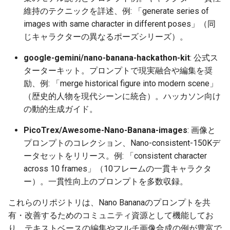
維持のテクニックを詳述、例: 「generate series of
2026-04-24
2026-04-27
2025-10-12
2026-04-27
2025-10-12
2026-04-23
2025-10-12
images with same character in different poses」（同
じキャラクターの異なるポーズシリーズ）。
2026-04-23
2026-04-26
2025-10-11
2026-04-26
2025-10-11
2026-04-22
2025-10-11
google-gemini/nano-banana-hackathon-kit
: 公式ス
2026-04-22
2026-04-25
2025-10-10
2026-04-25
2025-10-10
2026-04-21
2025-10-10
ターターキット。プロンプトで現実融合や編集を奨
励、例: 「merge historical figure into modern scene」
2026-04-21
2026-04-24
2025-10-09
2026-04-24
2025-10-09
2026-04-20
2025-10-09
（歴史的人物を現代シーンに統合）。ハッカソン向け
の動的生成ガイド。
2026-04-20
2026-04-23
2025-10-08
2026-04-23
2025-10-08
2026-04-19
2025-10-08
PicoTrex/Awesome-Nano-Banana-images
: 画像と
2026-04-19
2026-04-22
2025-10-07
2026-04-22
2025-10-07
2026-04-18
2025-10-07
プロンプトのコレクション、Nano-consistent-150Kデ
ータセットをリリース。例: 「consistent character
2026-04-18
2026-04-21
2025-10-06
2026-04-21
2025-10-06
2026-04-17
2025-10-06
across 10 frames」（10フレームの一貫キャラクタ
ー）。一貫性向上のプロンプトを多数収録。
2026-04-17
2026-04-20
2025-10-05
2026-04-20
2025-10-05
2026-04-16
2025-10-05
これらのリポジトリは、Nano Bananaのプロンプトを共
2026-04-16
2026-04-19
2025-10-04
2026-04-19
2025-10-04
2026-04-15
2025-10-04
有・改善するためのコミュニティ資源として機能してお
り、テキストベースの編集やマルチ画像合成の例が豊富で