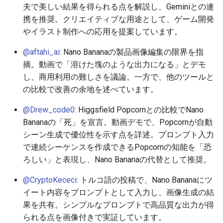
2026-06-09
2026-06-12
2025-11-27
2026-06-12
2025-11-27
2026-06-10
2025-11-27
2026-06-12
2026-06-06
夫で美しい結果を得られる点を解説し、Geminiとの連
携を推奨。クリエイティブな用途として、ゲーム開発
2026-06-08
2026-06-11
2025-11-26
2026-06-11
2025-11-26
2026-06-09
2025-11-26
2026-06-11
2026-06-05
やイラスト制作への応用を提案しています。
@aftahi_ai
: Nano Bananaの製品画像編集の限界を指
2026-06-07
2026-06-10
2025-11-25
2026-06-10
2025-11-25
2026-06-07
2025-11-25
2026-06-10
2026-06-04
摘。動画で「溶けた塊のような出力になる」とデモ
し、商用利用の難しさを議論。一方で、他のツールと
2026-06-06
2026-06-09
2025-11-24
2026-06-09
2025-11-24
2026-06-06
2025-11-24
2026-06-09
2026-06-03
の比較で改善の余地を述べています。
2026-06-05
2026-06-08
2025-11-23
2026-06-08
2025-11-23
2026-06-05
2025-11-23
2026-06-08
2026-06-02
@Drew_code0
: Higgsfield Popcornとの比較でNano
Bananaの「死」を宣言。動画デモで、Popcornが自動
2026-06-04
2026-06-07
2025-11-22
2026-06-07
2025-11-22
2026-06-04
2025-11-22
2026-06-07
2026-06-01
シーン生成で優位性を示す点を詳述。プロンプト入力
で連続シーケンスを作成できるPopcornの知能を「恐
2026-06-03
2026-06-06
2025-11-21
2026-06-06
2025-11-21
2026-06-03
2025-11-21
2026-06-06
2026-05-31
ろしい」と表現し、Nano Bananaの代替として推奨。
2026-06-02
2026-06-05
2025-11-20
2026-06-05
2025-11-20
2026-06-02
2025-11-20
2026-06-05
2026-05-30
@CryptoKececi
: トルコ語の投稿で、Nano Bananaにツ
イート内容をプロンプトとして入力し、画像生成の結
2026-06-01
2026-06-04
2025-11-19
2026-06-04
2025-11-19
2026-05-31
2025-11-19
2026-06-04
果を共有。シンプルなプロンプトで高品質な出力が得
られる点を画像付きで実証しています。