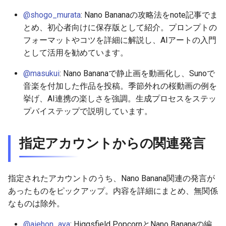
2026-05-31
2026-06-03
2025-11-18
2026-06-03
2025-11-18
2026-05-30
2025-11-18
2026-06-03
@shogo_murata
: Nano Bananaの攻略法をnote記事でま
2026-05-30
2026-06-02
2025-11-17
2026-06-02
2025-11-17
2026-05-29
2025-11-17
2026-06-02
とめ、初心者向けに保存版として紹介。プロンプトの
フォーマットやコツを詳細に解説し、AIアートの入門
2026-05-29
2026-06-01
2025-11-16
2026-06-01
2025-11-16
2026-05-28
2025-11-16
2026-06-01
として活用を勧めています。
@masukui
: Nano Bananaで静止画を動画化し、Sunoで
2026-05-28
2026-05-31
2025-11-15
2026-05-31
2025-11-15
2026-05-27
2025-11-15
2026-05-31
音楽を付加した作品を投稿。季節外れの桜動画の例を
挙げ、AI連携の楽しさを強調。生成プロセスをステッ
2026-05-27
2026-05-30
2025-11-14
2026-05-30
2025-11-14
2026-05-26
2025-11-14
2026-05-30
プバイステップで説明しています。
2026-05-26
2026-05-29
2025-11-13
2026-05-29
2025-11-13
2026-05-25
2025-11-13
2026-05-29
指定アカウントからの関連発言
2026-05-25
2026-05-28
2025-11-12
2026-05-28
2025-11-12
2026-05-24
2025-11-12
2026-05-28
2026-05-24
2026-05-27
2025-11-11
2026-05-27
2025-11-11
2026-05-23
2025-11-11
2026-05-27
指定されたアカウントのうち、Nano Banana関連の発言が
あったものをピックアップ。内容を詳細にまとめ、無関係
2026-05-23
2026-05-26
2025-11-10
2026-05-26
2025-11-10
2026-05-22
2025-11-10
2026-05-26
なものは除外。
2026-05-22
2026-05-25
2025-11-09
2026-05-25
2025-11-09
2026-05-21
2025-11-09
2026-05-25
@aiehon_aya
: Higgsfield PopcornとNano Bananaの編