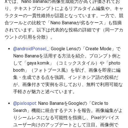
Xでは、Nano Bananaの画像生成能力が高く評価されてお
2026-06-30
2026-07-01
2025-12-15
2026-07-01
2025-12-15
2026-03-22
2025-09-24
2026-03-22
2026-03-22
2026-03-22
2026-03-15
2026-06-30
2025-12-15
2026-03-22
2026-06-30
2026-06-28
り、テキストプロンプトによるリアルタイム編集や、キャ
ラクターの一貫性維持が話題となっています。一方で、競
2026-06-29
2026-06-30
2025-12-14
2026-06-30
2025-12-14
2026-03-15
2025-09-21
2026-03-15
2026-03-15
2026-03-15
2026-03-08
2026-06-28
2025-12-14
2026-03-15
2026-06-29
2026-06-25
合ツールとの比較で「Nano Bananaが劣るケース」も指摘
されています。以下は代表的な投稿の詳細です（同一アカ
2026-06-28
2026-06-29
2025-12-13
2026-06-29
2025-12-13
2026-03-08
2025-09-19
2026-03-08
2026-03-08
2026-03-08
2026-03-01
2026-06-26
2025-12-13
2026-03-08
2026-06-28
2026-06-24
ウントの引用を分散）。
@androidPonsel_
: Google Lensの「Create Mode」で
2026-06-26
2026-06-28
2025-12-12
2026-06-28
2025-12-12
2026-03-01
2026-03-01
2026-03-01
2026-03-01
2026-02-22
2026-06-25
2025-12-12
2026-03-01
2026-06-27
2026-06-23
Nano Bananaを活用する方法を紹介。プロンプト例と
2026-06-25
2026-06-26
2025-12-11
2026-06-26
2025-12-11
2026-02-22
2026-02-22
2026-02-22
2026-02-22
2026-02-15
2026-06-24
2025-12-11
2026-02-22
2026-06-26
2026-06-22
して「gaya komik」（コミックスタイル）や「photo
booth」（フォトブース風）を挙げ、画像を即座に編
2026-06-24
2026-06-25
2025-12-10
2026-06-25
2025-12-10
2026-02-15
2026-02-15
2026-02-15
2026-02-15
2026-02-08
2026-06-23
2025-12-10
2026-02-15
2026-06-25
2026-06-21
集・生成できる点を強調。インドネシア語の投稿だ
が、画像付きで実例を示しており、無料で利用可能な
2026-06-23
2026-06-24
2025-12-09
2026-06-24
2025-12-09
2026-02-08
2026-02-08
2026-02-08
2026-02-08
2026-02-01
2026-06-22
2025-12-09
2026-02-08
2026-06-24
2026-06-20
手軽さが魅力と述べています。
@pixlospot
: Nano BananaをGoogleの「Circle to
2026-06-21
2026-06-23
2025-12-08
2026-06-23
2025-12-08
2026-02-01
2026-02-05
2026-02-01
2026-02-01
2026-01-25
2026-06-21
2025-12-08
2026-02-01
2026-06-23
2026-06-18
Search」機能に統合するテストを報告。画像編集がよ
りシームレスになる可能性を指摘し、Pixelデバイス
2026-06-20
2026-06-22
2025-12-07
2026-06-22
2025-12-07
2026-01-25
2026-01-25
2026-01-25
2026-01-18
2026-06-20
2025-12-07
2026-01-25
2026-06-22
2026-06-17
ユーザー向けのアップデートとして注目。画像例で