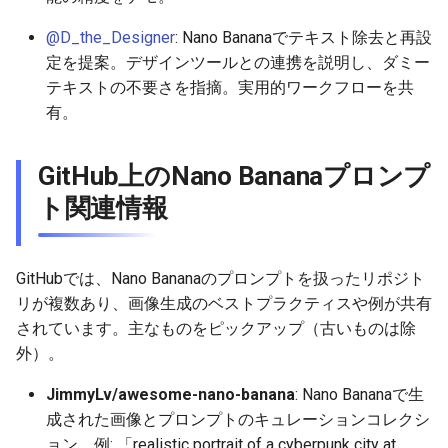
2026-05-12
2026-05-15
2025-10-30
2026-05-15
2025-10-30
2026-05-11
2025-10-30
@D_the_Designer
: Nano Bananaでテキスト除去と再設
定を提案。デザインツールとの連携を説明し、ダミー
2026-05-11
2026-05-14
2025-10-29
2026-05-14
2025-10-29
2026-05-10
2025-10-29
テキストの不要さを指摘。実用的ワークフローを共
有。
2026-05-10
2026-05-13
2025-10-28
2026-05-13
2025-10-28
2026-05-09
2025-10-28
GitHub上のNano Bananaプロンプ
2026-05-09
2026-05-12
2025-10-27
2026-05-12
2025-10-27
2026-05-08
2025-10-27
ト関連情報
2026-05-08
2026-05-11
2025-10-26
2026-05-11
2025-10-26
2026-05-07
2025-10-26
GitHubでは、Nano Bananaのプロンプトを扱ったリポジト
2026-05-07
2026-05-10
2025-10-25
2026-05-10
2025-10-25
2026-05-06
2025-10-25
リが複数あり、画像生成のベストプラクティスや例が共有
されています。主なものをピックアップ（古いものは除
2026-05-06
2026-05-09
2025-10-24
2026-05-09
2025-10-24
2026-05-05
2025-10-24
外）。
2026-05-05
2026-05-08
2025-10-23
2026-05-08
2025-10-23
2026-05-04
2025-10-23
JimmyLv/awesome-nano-banana
: Nano Bananaで生
成された画像とプロンプトのキュレーションコレクシ
2026-05-04
2026-05-07
2025-10-22
2026-05-07
2025-10-22
2026-05-03
2025-10-22
ョン。例: 「realistic portrait of a cyberpunk city at