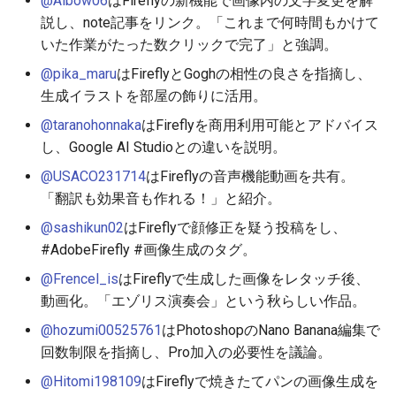
@Aibow06
はFireflyの新機能で画像内の文字変更を解
2026-06-12
2025-11-27
2026-06-12
2025-11-27
2026-06-09
2025-11-27
2026-06-10
2025-11-27
2026-06-12
2026-06-06
説し、note記事をリンク。「これまで何時間もかけて
いた作業がたった数クリックで完了」と強調。
2026-06-11
2025-11-26
2026-06-11
2025-11-26
2026-06-08
2025-11-26
2026-06-09
2025-11-26
2026-06-11
2026-06-05
@pika_maru
はFireflyとGoghの相性の良さを指摘し、
2026-06-10
2025-11-25
2026-06-10
2025-11-25
2026-06-07
2025-11-25
2026-06-07
2025-11-25
2026-06-10
2026-06-04
生成イラストを部屋の飾りに活用。
@taranohonnaka
はFireflyを商用利用可能とアドバイス
2026-06-09
2025-11-24
2026-06-09
2025-11-24
2026-06-06
2025-11-24
2026-06-06
2025-11-24
2026-06-09
2026-06-03
し、Google AI Studioとの違いを説明。
@USACO231714
はFireflyの音声機能動画を共有。
2026-06-08
2025-11-23
2026-06-08
2025-11-23
2026-06-05
2025-11-23
2026-06-05
2025-11-23
2026-06-08
2026-06-02
「翻訳も効果音も作れる！」と紹介。
2026-06-07
2025-11-22
2026-06-07
2025-11-22
2026-06-04
2025-11-22
2026-06-04
2025-11-22
2026-06-07
2026-06-01
@sashikun02
はFireflyで顔修正を疑う投稿をし、
#AdobeFirefly #画像生成のタグ。
2026-06-06
2025-11-21
2026-06-06
2025-11-21
2026-06-03
2025-11-21
2026-06-03
2025-11-21
2026-06-06
2026-05-31
@Frencel_is
はFireflyで生成した画像をレタッチ後、
動画化。「エゾリス演奏会」という秋らしい作品。
2026-06-05
2025-11-20
2026-06-05
2025-11-20
2026-06-02
2025-11-20
2026-06-02
2025-11-20
2026-06-05
2026-05-30
@hozumi00525761
はPhotoshopのNano Banana編集で
回数制限を指摘し、Pro加入の必要性を議論。
2026-06-04
2025-11-19
2026-06-04
2025-11-19
2026-06-01
2025-11-19
2026-05-31
2025-11-19
2026-06-04
@Hitomi198109
はFireflyで焼きたてパンの画像生成を