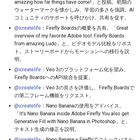
amazing how far things have come!」と投稿。初期の
ウォーターマークを懐かしみ、学習の多さを強調。AI
2026-05-15
2025-10-30
2026-05-15
2025-10-30
2026-05-12
2025-10-30
2026-05-11
2025-10-30
コミュニティのサポートを呼びかけ、共有を促す。
2026-05-14
2025-10-29
2026-05-14
2025-10-29
2026-05-11
2025-10-29
2026-05-10
2025-10-29
@icreatelife
：Firefly Boardsの概要を共有。「Great
overview of my favorite Adobe tool: Firefly Boards
2026-05-13
2025-10-28
2026-05-13
2025-10-28
2026-05-10
2025-10-28
2026-05-09
2025-10-28
from amazing Ludo」と、ビデオモデル比較をリポス
ト。ストーリーボードからモーションへの移行を説
2026-05-12
2025-10-27
2026-05-12
2025-10-27
2026-05-09
2025-10-27
2026-05-08
2025-10-27
明。
@icreatelife
：Veo 3のプラットフォーム化を望み、
2026-05-11
2025-10-26
2026-05-11
2025-10-26
2026-05-08
2025-10-26
2026-05-07
2025-10-26
Firefly BoardsへのAPI統合を提案。
@icreatelife
：Veo 3の良さを評価し、Firefly Boardsで
2026-05-10
2025-10-25
2026-05-10
2025-10-25
2026-05-07
2025-10-25
2026-05-06
2025-10-25
の第二フレーム機能をリクエスト。
2026-05-09
2025-10-24
2026-05-09
2025-10-24
2026-05-06
2025-10-24
2026-05-05
2025-10-24
@icreatelife
：Nano Bananaの使用をアドバイス。
「It’s Nano Banana inside Adobe Firefly You also get
2026-05-08
2025-10-23
2026-05-08
2025-10-23
2026-05-05
2025-10-23
2026-05-04
2025-10-23
Generative Fill with Nano Banana in Photoshop」と、
テキスト生成の修正を説明。
2026-05-07
2025-10-22
2026-05-07
2025-10-22
2026-05-04
2025-10-22
2026-05-03
2025-10-22
@icreatelife
：Nano Banana + Fireflyでコミックパネル