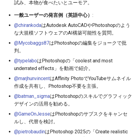
2026-06-03
2025-11-18
2026-06-03
2025-11-18
2026-05-31
2025-11-18
2026-05-30
2025-11-18
2026-06-03
試み、本物が食べたいとユーモア。
一般ユーザーの発言例（英語中心）
:
2026-06-02
2025-11-17
2026-06-02
2025-11-17
2026-05-30
2025-11-17
2026-05-29
2025-11-17
2026-06-02
@chirankoda
はAutodesk AutoCADやPhotoshopのよう
2026-06-01
2025-11-16
2026-06-01
2025-11-16
2026-05-29
2025-11-16
2026-05-28
2025-11-16
2026-06-01
な大規模ソフトウェアのAI構築可能性を質問。
@Mycobaggs87
はPhotoshopの編集をジョークで批
2026-05-31
2025-11-15
2026-05-31
2025-11-15
2026-05-28
2025-11-15
2026-05-27
2025-11-15
2026-05-31
判。
@typelabo
はPhotoshopの「coolest and most
2026-05-30
2025-11-14
2026-05-30
2025-11-14
2026-05-27
2025-11-14
2026-05-26
2025-11-14
2026-05-30
underrated effects」を動画で紹介。
2026-05-29
2025-11-13
2026-05-29
2025-11-13
2026-05-26
2025-11-13
2026-05-25
2025-11-13
2026-05-29
@marjhunvincent
はAffinity PhotoでYouTubeサムネイル
作成を共有し、Photoshop不要を主張。
2026-05-28
2025-11-12
2026-05-28
2025-11-12
2026-05-25
2025-11-12
2026-05-24
2025-11-12
2026-05-28
@batman_sigma
はPhotoshopのスキルでグラフィック
デザインの活用を勧める。
2026-05-27
2025-11-11
2026-05-27
2025-11-11
2026-05-24
2025-11-11
2026-05-23
2025-11-11
2026-05-27
@GameOnJesse
はPhotoshopのサブスクをキャンセ
2026-05-26
2025-11-10
2026-05-26
2025-11-10
2026-05-23
2025-11-10
2026-05-22
2025-11-10
2026-05-26
ルし、代替を検討。
@pietrobaudin
はPhotoshop 2025の「Create realistic
2026-05-25
2025-11-09
2026-05-25
2025-11-09
2026-05-22
2025-11-09
2026-05-21
2025-11-09
2026-05-25