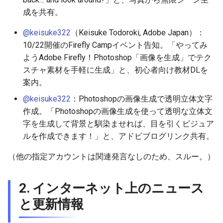
2026-04-09
2025-09-24
2026-04-09
2025-09-24
2026-04-06
2025-09-24
2026-04-05
2025-09-24
成を共有。
2026-04-08
2025-09-23
2026-04-08
2025-09-23
2026-04-05
2025-09-23
2026-04-04
2025-09-23
@keisuke322
（Keisuke Todoroki, Adobe Japan）：
10/22開催のFirefly Campイベント告知。「やってみ
2026-04-07
2025-09-22
2026-04-07
2025-09-22
2026-04-04
2025-09-22
2026-04-03
2025-09-22
ようAdobe Firefly！Photoshop「画像を生成」でテク
スチャ素材を手軽に生成」と、初心者向け教材DLを
2026-04-06
2025-09-21
2026-04-06
2025-09-21
2026-04-03
2025-09-21
2026-04-02
2025-09-21
案内。
@keisuke322
：Photoshopの画像生成で透明立体文字
2026-04-05
2025-09-17
2026-04-05
2025-09-20
2026-04-02
2025-09-21-week
2026-04-01
2025-09-20
作成。「Photoshopの画像生成を使って透明な立体文
字を生成して背景と馴染ませれば、目を引くビジュア
2026-04-04
2025-09-16
2026-04-04
2025-09-19
2026-04-01
2025-09-20
2026-03-31
ルを作成できます！」と、アドビブログリンク共有。
2026-04-03
2025-09-15
2026-04-03
2025-09-18
2026-03-31
2025-09-19
2026-03-30
（他の指定アカウントは関連発言なしのため、スルー。）
2026-04-02
2025-09-14
2026-04-02
2025-09-17
2026-03-30
2025-09-18
2026-03-29
2. インターネット上のニュース
2026-04-01
2025-09-12
2026-04-01
2025-09-16
2026-03-29
2025-09-16
2026-03-28
と更新情報