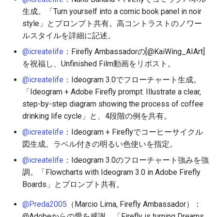
生成。「Turn yourself into a comic book panel in noir
2026-05-06
2025-10-21
2026-05-06
2025-10-21
2026-05-03
2025-10-21
2026-05-02
2025-10-21
style」とプロンプト共有。高コントラストのノワー
ルスタイルを詳細に記述。
2026-05-05
2025-10-20
2026-05-05
2025-10-20
2026-05-02
2025-10-20
2026-05-01
2025-10-20
@icreatelife
：Firefly Ambassadorの[@KaiWing_AIArt]
2026-05-04
2025-10-19
2026-05-04
2025-10-19
2026-05-01
2025-10-19
2026-04-30
2025-10-19
を祝福し、Unfinished Film動画をリポスト。
@icreatelife
：Ideogram 3.0でフローチャート生成。
2026-05-03
2025-10-18
2026-05-03
2025-10-18
2026-04-30
2025-10-18
2026-04-29
2025-10-18
「Ideogram + Adobe Firefly prompt: Illustrate a clear,
step-by-step diagram showing the process of coffee
2026-05-02
2025-10-17
2026-05-02
2025-10-17
2026-04-29
2025-10-17
2026-04-28
2025-10-17
drinking life cycle」と、4段階の例を共有。
@icreatelife
：Ideogram + Fireflyでコーヒーサイクル
2026-05-01
2025-10-16
2026-05-01
2025-10-16
2026-04-28
2025-10-16
2026-04-27
2025-10-16
図生成。ラベル付きの明るい色使いを指定。
2026-04-30
2025-10-15
2026-04-30
2025-10-15
2026-04-27
2025-10-15
2026-04-26
2025-10-15
@icreatelife
：Ideogram 3.0のフローチャート強みを強
調。「Flowcharts with Ideogram 3.0 in Adobe Firefly
2026-04-29
2025-10-14
2026-04-29
2025-10-14
2026-04-26
2025-10-14
2026-04-25
2025-10-14
Boards」とプロンプト共有。
@Preda2005
（Marcio Lima, Firefly Ambassador）：
2026-04-28
2025-10-13
2026-04-28
2025-10-13
2026-04-25
2025-10-13
2026-04-24
2025-10-13
@Adobeからの愛を感謝。「Firefly is turning Dreams