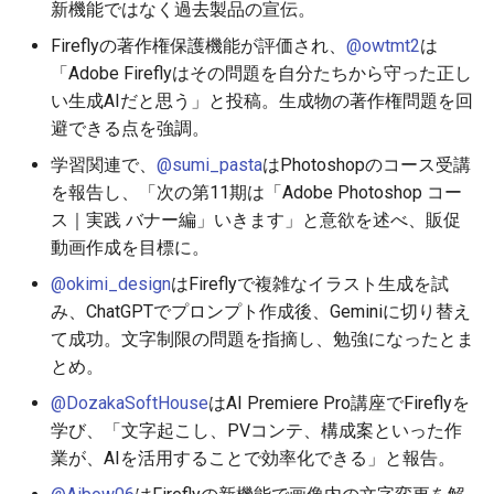
新機能ではなく過去製品の宣伝。
2026-01-18
2026-06-21
2025-12-06
2026-06-21
2025-12-06
2026-01-18
2026-01-18
2026-06-19
2025-12-06
2026-01-13
2026-06-19
2025-12-06
2026-01-18
2026-06-21
2026-06-16
Fireflyの著作権保護機能が評価され、
@owtmt2
は
2026-01-11
2026-06-20
2025-12-05
2026-06-20
2025-12-05
2026-01-11
2026-01-11
2026-06-18
2025-12-05
2026-06-18
2025-12-05
2026-01-11
2026-06-20
2026-06-15
「Adobe Fireflyはその問題を自分たちから守った正し
い生成AIだと思う」と投稿。生成物の著作権問題を回
2026-01-04
2026-06-19
2025-12-04
2026-06-19
2025-12-04
2026-01-04
2026-01-04
2026-06-17
2025-12-04
2026-06-17
2025-12-04
2026-01-04
2026-06-19
2026-06-14
避できる点を強調。
学習関連で、
@sumi_pasta
はPhotoshopのコース受講
2026-06-18
2025-12-03
2026-06-18
2025-12-03
2026-06-16
2025-12-03
2026-06-16
2025-12-03
2026-06-18
2026-06-13
を報告し、「次の第11期は「Adobe Photoshop コー
ス｜実践 バナー編」いきます」と意欲を述べ、販促
2026-06-17
2025-12-02
2026-06-17
2025-12-02
2026-06-14
2025-12-02
2026-06-15
2025-12-02
2026-06-17
2026-06-11
動画作成を目標に。
@okimi_design
はFireflyで複雑なイラスト生成を試
2026-06-16
2025-12-01
2026-06-16
2025-12-01
2026-06-13
2025-12-01
2026-06-14
2025-12-01
2026-06-16
2026-06-10
み、ChatGPTでプロンプト作成後、Geminiに切り替え
て成功。文字制限の問題を指摘し、勉強になったとま
2026-06-15
2025-11-30
2026-06-15
2025-11-30
2026-06-12
2025-11-30
2026-06-13
2025-11-30
2026-06-15
2026-06-09
とめ。
2026-06-14
2025-11-29
2026-06-14
2025-11-29
2026-06-11
2025-11-29
2026-06-12
2025-11-29
2026-06-14
2026-06-08
@DozakaSoftHouse
はAI Premiere Pro講座でFireflyを
学び、「文字起こし、PVコンテ、構成案といった作
2026-06-13
2025-11-28
2026-06-13
2025-11-28
2026-06-10
2025-11-28
2026-06-11
2025-11-28
2026-06-13
2026-06-07
業が、AIを活用することで効率化できる」と報告。