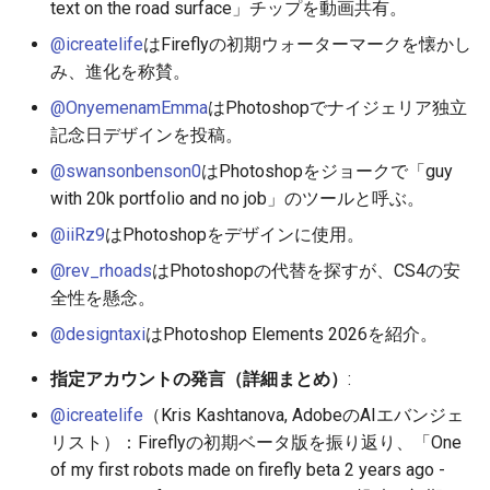
text on the road surface」チップを動画共有。
@icreatelife
はFireflyの初期ウォーターマークを懐かし
2026-05-24
2025-11-08
2026-05-24
2025-11-08
2026-05-21
2025-11-08
2026-05-20
2025-11-08
2026-05-24
み、進化を称賛。
2026-05-23
2025-11-07
2026-05-23
2025-11-07
2026-05-20
2025-11-07
2026-05-19
2025-11-07
2026-05-23
@OnyemenamEmma
はPhotoshopでナイジェリア独立
記念日デザインを投稿。
2026-05-22
2025-11-06
2026-05-22
2025-11-06
2026-05-19
2025-11-06
2026-05-18
2025-11-06
2026-05-22
@swansonbenson0
はPhotoshopをジョークで「guy
with 20k portfolio and no job」のツールと呼ぶ。
2026-05-21
2025-11-05
2026-05-21
2025-11-05
2026-05-18
2025-11-05
2026-05-17
2025-11-05
2026-05-21
@iiRz9
はPhotoshopをデザインに使用。
2026-05-20
2025-11-04
2026-05-20
2025-11-04
2026-05-17
2025-11-04
2026-05-16
2025-11-04
2026-05-20
@rev_rhoads
はPhotoshopの代替を探すが、CS4の安
全性を懸念。
2026-05-19
2025-11-03
2026-05-19
2025-11-03
2026-05-16
2025-11-03
2026-05-15
2025-11-03
2026-05-18
@designtaxi
はPhotoshop Elements 2026を紹介。
2026-05-18
2025-11-02
2026-05-18
2025-11-02
2026-05-15
2025-11-02
2026-05-14
2025-11-02
指定アカウントの発言（詳細まとめ）
:
@icreatelife
（Kris Kashtanova, AdobeのAIエバンジェ
2026-05-17
2025-11-01
2026-05-17
2025-11-01
2026-05-14
2025-11-01
2026-05-13
2025-11-01
リスト）：Fireflyの初期ベータ版を振り返り、「One
of my first robots made on firefly beta 2 years ago -
2026-05-16
2025-10-31
2026-05-16
2025-10-31
2026-05-13
2025-10-31
2026-05-12
2025-10-31