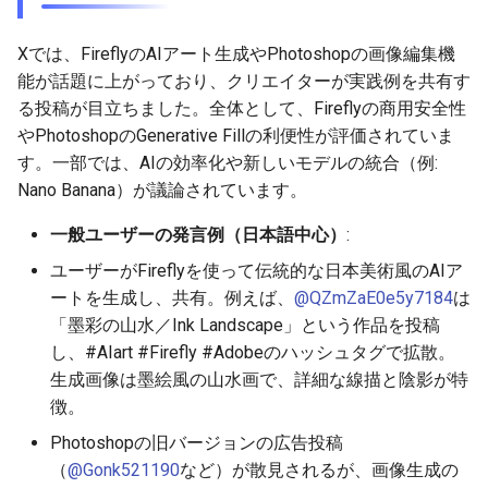
2026-03-22
2026-07-01
2025-12-15
2026-07-01
2025-12-15
2026-03-22
2025-09-24
2026-03-22
2026-03-22
2026-06-30
2025-12-15
2026-03-15
2026-06-30
2025-12-15
2026-03-22
2026-06-30
2026-06-28
Xでは、FireflyのAIアート生成やPhotoshopの画像編集機
2026-03-15
2026-06-30
2025-12-14
2026-06-30
2025-12-14
2026-03-15
2025-09-21
2026-03-15
2026-03-15
2026-06-29
2025-12-14
2026-03-08
2026-06-28
2025-12-14
2026-03-15
2026-06-29
2026-06-25
能が話題に上がっており、クリエイターが実践例を共有す
る投稿が目立ちました。全体として、Fireflyの商用安全性
2026-03-08
2026-06-29
2025-12-13
2026-06-29
2025-12-13
2026-03-08
2025-09-19
2026-03-08
2026-03-08
2026-06-28
2025-12-13
2026-03-01
2026-06-26
2025-12-13
2026-03-08
2026-06-28
2026-06-24
やPhotoshopのGenerative Fillの利便性が評価されていま
す。一部では、AIの効率化や新しいモデルの統合（例:
2026-03-01
2026-06-28
2025-12-12
2026-06-28
2025-12-12
2026-03-01
2026-03-01
2026-03-01
2026-06-26
2025-12-12
2026-02-22
2026-06-25
2025-12-12
2026-03-01
2026-06-27
2026-06-23
Nano Banana）が議論されています。
一般ユーザーの発言例（日本語中心）
:
2026-02-22
2026-06-26
2025-12-11
2026-06-26
2025-12-11
2026-02-22
2026-02-22
2026-02-22
2026-06-25
2025-12-11
2026-02-15
2026-06-24
2025-12-11
2026-02-22
2026-06-26
2026-06-22
ユーザーがFireflyを使って伝統的な日本美術風のAIア
2026-02-15
2026-06-25
2025-12-10
2026-06-25
2025-12-10
2026-02-15
2026-02-15
2026-02-15
2026-06-24
2025-12-10
2026-02-08
2026-06-23
2025-12-10
2026-02-15
2026-06-25
2026-06-21
ートを生成し、共有。例えば、
@QZmZaE0e5y7184
は
「墨彩の山水／Ink Landscape」という作品を投稿
2026-02-08
2026-06-24
2025-12-09
2026-06-24
2025-12-09
2026-02-08
2026-02-08
2026-02-08
2026-06-23
2025-12-09
2026-02-01
2026-06-22
2025-12-09
2026-02-08
2026-06-24
2026-06-20
し、#AIart #Firefly #Adobeのハッシュタグで拡散。
生成画像は墨絵風の山水画で、詳細な線描と陰影が特
2026-02-01
2026-06-23
2025-12-08
2026-06-23
2025-12-08
2026-02-01
2026-02-05
2026-02-01
2026-06-21
2025-12-08
2026-01-25
2026-06-21
2025-12-08
2026-02-01
2026-06-23
2026-06-18
徴。
Photoshopの旧バージョンの広告投稿
2026-01-25
2026-06-22
2025-12-07
2026-06-22
2025-12-07
2026-01-25
2026-01-25
2026-06-20
2025-12-07
2026-01-18
2026-06-20
2025-12-07
2026-01-25
2026-06-22
2026-06-17
（
@Gonk521190
など）が散見されるが、画像生成の