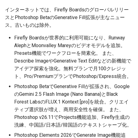
2026-03-31
2025-09-11
2026-03-31
2025-09-15
2026-03-28
2025-09-15
2026-03-27
インターネットでは、Firefly Boardsのグローバルリリー
2026-03-30
2025-09-10
2026-03-30
2025-09-14
2026-03-27
2026-03-26
スとPhotoshop BetaのGenerative Fill拡張が主なニュー
ス。古いものは除外。
2026-03-29
2025-09-09
2026-03-29
2025-09-13
2026-03-26
2026-03-25
Firefly Boardsが世界的に利用可能になり、Runway
AlephとMoonvalley Mareyのビデオモデルを追加。
2026-03-28
2025-09-08
2026-03-28
2025-09-12
2026-03-25
2026-03-24
Presets機能でワークフローを簡素化。 また、
Describe ImageやGenerative Text Editなどの新機能で
2026-03-27
2025-09-07
2026-03-27
2025-09-11
2026-03-24
2026-03-23
アイデア探索を強化。無料プランで月100クレジッ
2026-03-26
2025-09-06
2026-03-26
2025-09-10
2026-03-23
2026-03-22
ト、Pro/PremiumプランでPhotoshop/Express統合。
Photoshop BetaでGenerative Fillが拡張され、Google
2026-03-25
2025-09-05
2026-03-25
2025-09-09
2026-03-22
2026-03-21
のGemini 2.5 Flash Image (Nano Banana)とBlack
Forest LabsのFLUX.1 Kontext [pro]を統合。クリエイ
2026-03-24
2025-09-04
2026-03-24
2025-09-08
2026-03-21
2026-03-20
ティブ選択肢が増え、商用安全性を確保。 また、
Photoshop v26.11でProjects機能追加、Firefly生成の
2026-03-23
2025-09-03
2026-03-23
2025-09-07
2026-03-20
2026-03-19
洗練、中国語/日本語/韓国語のテキストシャープ化。
Photoshop Elements 2026でGenerate Image機能追
2026-03-22
2025-09-02
2026-03-22
2025-09-06
2026-03-19
2026-03-18