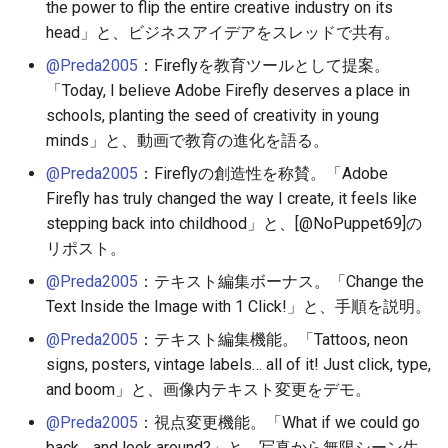
the power to flip the entire creative industry on its
2026-04-18
2025-10-03
2026-04-18
2025-10-03
2026-04-15
2025-10-03
2026-04-14
2025-10-03
head」と、ビジネスアイデアをスレッドで共有。
@Preda2005
：Fireflyを教育ツールとして提案。
2026-04-17
2025-10-02
2026-04-17
2025-10-02
2026-04-14
2025-10-02
2026-04-13
2025-10-02
「Today, I believe Adobe Firefly deserves a place in
2026-04-16
2025-10-01
2026-04-16
2025-10-01
2026-04-13
2025-10-01
2026-04-12
2025-10-01
schools, planting the seed of creativity in young
minds」と、動画で教育の進化を語る。
2026-04-15
2025-09-30
2026-04-15
2025-09-30
2026-04-12
2025-09-30
2026-04-11
2025-09-30
@Preda2005
：Fireflyの創造性を称賛。「Adobe
Firefly has truly changed the way I create, it feels like
2026-04-14
2025-09-29
2026-04-14
2025-09-29
2026-04-11
2025-09-29
2026-04-10
2025-09-29
stepping back into childhood」と、[@NoPuppet69]の
リポスト。
2026-04-13
2025-09-28
2026-04-13
2025-09-28
2026-04-10
2025-09-28_week
2026-04-09
2025-09-28
@Preda2005
：テキスト編集ボーナス。「Change the
Text Inside the Image with 1 Click!」と、手順を説明。
2026-04-12
2025-09-27
2026-04-12
2025-09-27
2026-04-09
2025-09-27
2026-04-08
2025-09-27
@Preda2005
：テキスト編集機能。「Tattoos, neon
2026-04-11
2025-09-26
2026-04-11
2025-09-26
2026-04-08
2025-09-26
2026-04-07
2025-09-26
signs, posters, vintage labels… all of it! Just click, type,
and boom」と、画像内テキスト変更をデモ。
2026-04-10
2025-09-25
2026-04-10
2025-09-25
2026-04-07
2025-09-25
2026-04-06
2025-09-25
@Preda2005
：視点変更機能。「What if we could go
back… and look around?」と、写真から無限シーン生