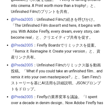
into cinema. A Print worth more than a trophy!」と、
2026-04-27
2025-10-12
2026-04-27
2025-10-12
2026-04-24
2025-10-12
2026-04-23
2025-10-12
Unfinished Filmのプリントを共有。
2026-04-26
2025-10-11
2026-04-26
2025-10-11
2026-04-23
2025-10-11
2026-04-22
2025-10-11
@Preda2005
：Unfinished Filmの続きを呼びかけ。
「The Unfinished Film doesn’t end here, it begins with
2026-04-25
2025-10-10
2026-04-25
2025-10-10
2026-04-22
2025-10-10
2026-04-21
2025-10-10
you. With Adobe Firefly, every dream, every story, can
become real」と、クリエイティブ共有を促す。
2026-04-24
2025-10-09
2026-04-24
2025-10-09
2026-04-21
2025-10-09
2026-04-20
2025-10-09
@Preda2005
：Firefly Boardsでリミックスを提案。
「Remix it. Reimagine it. Create your version」と、資
2026-04-23
2025-10-08
2026-04-23
2025-10-08
2026-04-20
2025-10-08
2026-04-19
2025-10-08
産リンク共有。
2026-04-22
2025-10-07
2026-04-22
2025-10-07
2026-04-19
2025-10-07
2026-04-18
2025-10-07
@Preda2005
：Unfinished Filmのリミックス版を動画
投稿。「What if you could take an unfinished film… and
2026-04-21
2025-10-06
2026-04-21
2025-10-06
2026-04-18
2025-10-06
2026-04-17
2025-10-06
remix it into your own masterpiece?」と、Sam Finnの
ストーリーを基にAI活用を詳細説明。JSONプロンプ
2026-04-20
2025-10-05
2026-04-20
2025-10-05
2026-04-17
2025-10-05
2026-04-16
2025-10-05
トをドロップ。
@Preda2005
：Fireflyの業界変革を議論。「I spent
2026-04-19
2025-10-04
2026-04-19
2025-10-04
2026-04-16
2025-10-04
2026-04-15
2025-10-04
over a decade in denim design... Now Adobe Firefly has