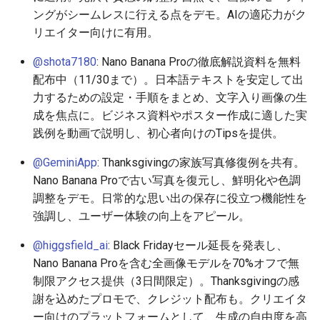
2026-06-19
2026-06-21
2025-12-06
2026-06-21
2025-12-06
2026-01-18
2026-01-18
2026-01-18
2026-01-13
2026-06-19
2025-12-06
2026-01-18
2026-06-21
2026-06-16
ングがシームレスに行える点をデモ。AIの適応力がク
リエイター向けに有用。
2026-06-18
2026-06-20
2025-12-05
2026-06-20
2025-12-05
2026-01-11
2026-01-11
2026-01-11
2026-06-18
2025-12-05
2026-01-11
2026-06-20
2026-06-15
@shota7180
: Nano Banana Proの徹底解説資料を無料
配布中（11/30まで）。日本語テキストを安定して出
2026-06-17
2026-06-19
2025-12-04
2026-06-19
2025-12-04
2026-01-04
2026-01-04
2026-01-04
2026-06-17
2025-12-04
2026-01-04
2026-06-19
2026-06-14
力するための設定・手順をまとめ、文字入り画像の生
成を焦点に。ビジネス資料やポスター作成に適した実
2026-06-16
2026-06-18
2025-12-03
2026-06-18
2025-12-03
2026-06-16
2025-12-03
2026-06-18
2026-06-13
践例を動画で説明し、初心者向けのTipsを提供。
2026-06-14
2026-06-17
2025-12-02
2026-06-17
2025-12-02
2026-06-15
2025-12-02
2026-06-17
2026-06-11
@GeminiApp
: Thanksgivingの家族写真修復例を共有。
Nano Banana Proで古い写真を復元し、鮮明化や色調
2026-06-13
2026-06-16
2025-12-01
2026-06-16
2025-12-01
2026-06-14
2025-12-01
2026-06-16
2026-06-10
調整をデモ。日常的な思い出の保存に役立つ機能性を
強調し、ユーザー体験の向上をアピール。
2026-06-12
2026-06-15
2025-11-30
2026-06-15
2025-11-30
2026-06-13
2025-11-30
2026-06-15
2026-06-09
@higgsfield_ai
: Black Fridayセール延長を発表し、
2026-06-11
2026-06-14
2025-11-29
2026-06-14
2025-11-29
2026-06-12
2025-11-29
2026-06-14
2026-06-08
Nano Banana Proを含む全画像モデルを70%オフで無
制限アクセス提供（3日間限定）。Thanksgivingの感
2026-06-10
2026-06-13
2025-11-28
2026-06-13
2025-11-28
2026-06-11
2025-11-28
2026-06-13
2026-06-07
謝を込めたプロモで、クレジット配布も。クリエイタ
ー向けのプラットフォームとして、生成の自由度を高