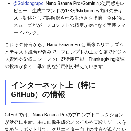
2026-05-31
2026-06-03
2025-11-18
2026-06-03
2025-11-18
2026-05-30
2025-11-18
2026-06-03
@Goldengrape
: Nano Banana Pro/Geminiの使用感をレ
ビュー。生成コマンドの1/3がMidjourney向けのテキ
2026-05-30
2026-06-02
2025-11-17
2026-06-02
2025-11-17
2026-05-29
2025-11-17
2026-06-02
スト記述として誤解釈される生涩さを指摘。全体的に
スムーズだが、プロンプトの精度が鍵になる実践フィ
2026-05-29
2026-06-01
2025-11-16
2026-06-01
2025-11-16
2026-05-28
2025-11-16
2026-06-01
ードバック。
2026-05-28
2026-05-31
2025-11-15
2026-05-31
2025-11-15
2026-05-27
2025-11-15
2026-05-31
これらの発言から、Nano Banana Proは画像のリアリズム
とテキスト統合が強みで、プロンプトの工夫次第でビジネ
2026-05-27
2026-05-30
2025-11-14
2026-05-30
2025-11-14
2026-05-26
2025-11-14
2026-05-30
ス資料やSNSコンテンツに即活用可能。Thanksgiving関連
の投稿が多く、季節的な活用例が増えています。
2026-05-26
2026-05-29
2025-11-13
2026-05-29
2025-11-13
2026-05-25
2025-11-13
2026-05-29
インターネット上（特に
2026-05-25
2026-05-28
2025-11-12
2026-05-28
2025-11-12
2026-05-24
2025-11-12
2026-05-28
GitHub）の情報
2026-05-24
2026-05-27
2025-11-11
2026-05-27
2025-11-11
2026-05-23
2025-11-11
2026-05-27
GitHubでは、Nano Banana Proのプロンプトコレクション
2026-05-23
2026-05-26
2025-11-10
2026-05-26
2025-11-10
2026-05-22
2025-11-10
2026-05-26
が活発に更新。主に画像生成のスタイルや実験リソースを
集めたリポジトリで、クリエイター向けの共有が進んでい
2026-05-22
2026-05-25
2025-11-09
2026-05-25
2025-11-09
2026-05-21
2025-11-09
2026-05-25