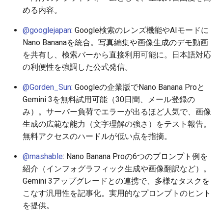
2026-06-09
2026-06-12
2025-11-27
2026-06-12
2025-11-27
2026-06-10
2025-11-27
2026-06-12
2026-06-06
める内容。
2026-06-08
2026-06-11
2025-11-26
2026-06-11
2025-11-26
2026-06-09
2025-11-26
2026-06-11
2026-06-05
@googlejapan
: Google検索のレンズ機能やAIモードに
Nano Bananaを統合。写真編集や画像生成のデモ動画
2026-06-07
2026-06-10
2025-11-25
2026-06-10
2025-11-25
2026-06-07
2025-11-25
2026-06-10
2026-06-04
を共有し、検索バーから直接利用可能に。日本語対応
の利便性を強調した公式発信。
2026-06-06
2026-06-09
2025-11-24
2026-06-09
2025-11-24
2026-06-06
2025-11-24
2026-06-09
2026-06-03
@Gorden_Sun
: Googleの企業版でNano Banana Proと
Gemini 3を無料試用可能（30日間、メール登録の
2026-06-05
2026-06-08
2025-11-23
2026-06-08
2025-11-23
2026-06-05
2025-11-23
2026-06-08
2026-06-02
み）。サーバー負荷でエラーが出るほど人気で、画像
生成の広範な能力（文字理解の強さ）をテスト報告。
2026-06-04
2026-06-07
2025-11-22
2026-06-07
2025-11-22
2026-06-04
2025-11-22
2026-06-07
2026-06-01
無料アクセスのハードルが低い点を指摘。
2026-06-03
2026-06-06
2025-11-21
2026-06-06
2025-11-21
2026-06-03
2025-11-21
2026-06-06
2026-05-31
@mashable
: Nano Banana Proの6つのプロンプト例を
紹介（インフォグラフィック生成や画像翻訳など）。
2026-06-02
2026-06-05
2025-11-20
2026-06-05
2025-11-20
2026-06-02
2025-11-20
2026-06-05
2026-05-30
Gemini 3アップグレードとの連携で、多様なタスクを
こなす汎用性を記事化。実用的なプロンプトのヒント
2026-06-01
2026-06-04
2025-11-19
2026-06-04
2025-11-19
2026-05-31
2025-11-19
2026-06-04
を提供。