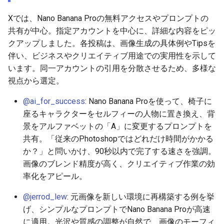
2026-06-30
2026-07-01
2025-12-15
2026-07-01
2025-12-15
2026-03-22
2025-09-24
2026-03-22
2026-03-22
2026-03-22
2026-03-15
2026-06-30
2025-12-15
2026-03-22
2026-06-30
2026-06-28
Xでは、Nano Banana Proの無料アクセスやプロンプトの
共有が中心。指定アカウントを中心に、詳細な内容をピッ
2026-06-29
2026-06-30
2025-12-14
2026-06-30
2025-12-14
2026-03-15
2025-09-21
2026-03-15
2026-03-15
2026-03-15
2026-03-08
2026-06-28
2025-12-14
2026-03-15
2026-06-29
2026-06-25
クアップしました。各投稿は、画像生成の具体例やTipsを
伴い、ビジネスやクリエイティブ用途での実用性を示して
2026-06-28
2026-06-29
2025-12-13
2026-06-29
2025-12-13
2026-03-08
2025-09-19
2026-03-08
2026-03-08
2026-03-08
2026-03-01
2026-06-26
2025-12-13
2026-03-08
2026-06-28
2026-06-24
います。同一アカウントの引用を分散させるため、多様な
視点から選定。
2026-06-26
2026-06-28
2025-12-12
2026-06-28
2025-12-12
2026-03-01
2026-03-01
2026-03-01
2026-03-01
2026-02-22
2026-06-25
2025-12-12
2026-03-01
2026-06-27
2026-06-23
@ai_for_success
: Nano Banana Proを使って、椅子に
2026-06-25
2026-06-26
2025-12-11
2026-06-26
2025-12-11
2026-02-22
2026-02-22
2026-02-22
2026-02-22
2026-02-15
2026-06-24
2025-12-11
2026-02-22
2026-06-26
2026-06-22
座るキャラクターをセルフィーの人物に置き換え、背
景をアルファベットの「A」に変更するプロンプトを
2026-06-24
2026-06-25
2025-12-10
2026-06-25
2025-12-10
2026-02-15
2026-02-15
2026-02-15
2026-02-15
2026-02-08
2026-06-23
2025-12-10
2026-02-15
2026-06-25
2026-06-21
共有。「従来のPhotoshopではどれだけ時間がかかる
か？」と問いかけ、90秒以内で完了する速さを強調。
2026-06-23
2026-06-24
2025-12-09
2026-06-24
2025-12-09
2026-02-08
2026-02-08
2026-02-08
2026-02-08
2026-02-01
2026-06-22
2025-12-09
2026-02-08
2026-06-24
2026-06-20
画像のブレンド精度が高く、クリエイティブ作業の効
率化をアピール。
2026-06-21
2026-06-23
2025-12-08
2026-06-23
2025-12-08
2026-02-01
2026-02-05
2026-02-01
2026-02-01
2026-01-25
2026-06-21
2025-12-08
2026-02-01
2026-06-23
2026-06-18
@jerrod_lew
: 元画像を新しい環境に再構築する例を挙
2026-06-20
2026-06-22
2025-12-07
2026-06-22
2025-12-07
2026-01-25
2026-01-25
2026-01-25
2026-01-18
2026-06-20
2025-12-07
2026-01-25
2026-06-22
2026-06-17
げ、シンプルなプロンプトでNano Banana Proが高速
に適用。光沢や質感の調整が自然で、画像のモーフィ