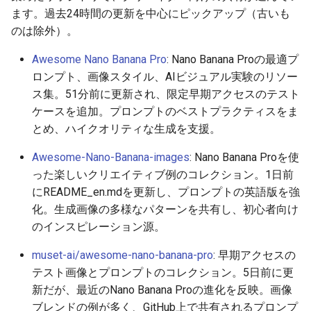
ます。過去24時間の更新を中心にピックアップ（古いも
2026-05-21
2026-05-24
2025-11-08
2026-05-24
2025-11-08
2026-05-20
2025-11-08
2026-05-24
のは除外）。
Awesome Nano Banana Pro
: Nano Banana Proの最適プ
2026-05-20
2026-05-23
2025-11-07
2026-05-23
2025-11-07
2026-05-19
2025-11-07
2026-05-23
ロンプト、画像スタイル、AIビジュアル実験のリソー
ス集。51分前に更新され、限定早期アクセスのテスト
2026-05-19
2026-05-22
2025-11-06
2026-05-22
2025-11-06
2026-05-18
2025-11-06
2026-05-22
ケースを追加。プロンプトのベストプラクティスをま
とめ、ハイクオリティな生成を支援。
2026-05-18
2026-05-21
2025-11-05
2026-05-21
2025-11-05
2026-05-17
2025-11-05
2026-05-21
Awesome-Nano-Banana-images
: Nano Banana Proを使
2026-05-17
2026-05-20
2025-11-04
2026-05-20
2025-11-04
2026-05-16
2025-11-04
2026-05-20
った楽しいクリエイティブ例のコレクション。1日前
にREADME_en.mdを更新し、プロンプトの英語版を強
2026-05-16
2026-05-19
2025-11-03
2026-05-19
2025-11-03
2026-05-15
2025-11-03
2026-05-18
化。生成画像の多様なパターンを共有し、初心者向け
のインスピレーション源。
2026-05-15
2026-05-18
2025-11-02
2026-05-18
2025-11-02
2026-05-14
2025-11-02
muset-ai/awesome-nano-banana-pro
: 早期アクセスの
2026-05-14
2026-05-17
2025-11-01
2026-05-17
2025-11-01
2026-05-13
2025-11-01
テスト画像とプロンプトのコレクション。5日前に更
新だが、最近のNano Banana Proの進化を反映。画像
2026-05-13
2026-05-16
2025-10-31
2026-05-16
2025-10-31
2026-05-12
2025-10-31
ブレンドの例が多く、GitHub上で共有されるプロンプ