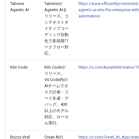
Tabnine
Tabnineが
https://www.efficientlyconnecte
2026-03-03
2026-03-03
2025-08-14
2026-02-28
2026-02-27
Agentic AI
Agentic AIを
agentic-ai-into-the-enterprise-wit
リリース。コ
automation/
ンテキストネ
2026-03-02
2026-03-02
2025-08-13
2026-02-27
2026-02-26
イティブコー
ディング自動
2026-03-01
2026-03-01
2025-08-12
2026-02-26
2026-02-25
化で多段階ワ
ークフロー対
応。
2026-02-28
2026-02-28
2025-08-11
2026-02-25
2026-02-24
Kilo Code
Kilo Codeが
https://x.com/kunalstwt/status
2026-02-27
2026-02-27
2025-08-09
2026-02-24
2026-02-23
リリース。
VS Code内の
2026-02-26
2026-02-26
2025-08-08
2026-02-23
2026-02-22
AIチームでタ
スク計画・コ
ード生成・デ
2026-02-25
2026-02-25
2025-08-07
2026-02-22
2026-02-21
バッグ。400
以上のモデル
2026-02-24
2026-02-24
2025-08-06
2026-02-21
2026-02-20
対応、ローカ
ル実行。
2026-02-23
2026-02-23
2025-08-05
2026-02-20
2026-02-19
Buzzy Viral
Creati AIの
https://x.com/Creati_AI_App/st