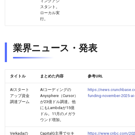
2026-03-31
2026-03-31
2025-09-11
2026-03-28
2025-09-15
2026-03-27
ィングアシ
スタント。
ローカル実
2026-03-30
2026-03-30
2025-09-10
2026-03-27
2026-03-26
行。
2026-03-29
2026-03-29
2025-09-09
2026-03-26
2026-03-25
2026-03-28
2026-03-28
2025-09-08
2026-03-25
2026-03-24
業界ニュース・発表
2026-03-27
2026-03-27
2025-09-07
2026-03-24
2026-03-23
2026-03-26
2026-03-26
2025-09-06
2026-03-23
2026-03-22
タイトル
まとめた内容
参考URL
2026-03-25
2026-03-25
2025-09-05
2026-03-22
2026-03-21
AIスタート
AIコーディングの
https://news.crunchbase.c
アップ資金
Anysphere（Cursor）
funding-november-2025-a
調達ブーム
が23億ドル調達。他
2026-03-24
2026-03-24
2025-09-04
2026-03-21
2026-03-20
にもLambdaが15億
ドル。11月のメガラ
2026-03-23
2026-03-23
2025-09-03
2026-03-20
2026-03-19
ウンド増加。
2026-03-22
2026-03-22
2025-09-02
2026-03-19
2026-03-18
Verkadaの
CapitalG主導でセキ
https://www.cnbc.com/202