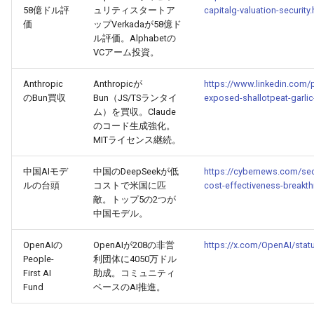
58億ドル評
ュリティスタートア
capitalg-valuation-security.
価
ップVerkadaが58億ド
2026-03-21
2026-03-21
2025-09-01
2026-03-18
2026-03-17
ル評価。Alphabetの
VCアーム投資。
2026-03-20
2026-03-20
2025-08-31
2026-03-17
2026-03-16
Anthropic
Anthropicが
https://www.linkedin.com/
のBun買収
Bun（JS/TSランタイ
exposed-shallotpeat-garli
2026-03-19
2026-03-19
2025-08-30
2026-03-16
2026-03-15
ム）を買収。Claude
のコード生成強化。
2026-03-18
2026-03-18
2025-08-29
2026-03-15
2026-03-14
MITライセンス継続。
2026-03-17
2026-03-17
2025-08-28
2026-03-14
2026-03-13
中国AIモデ
中国のDeepSeekが低
https://cybernews.com/sec
ルの台頭
コストで米国に匹
cost-effectiveness-breakt
敵。トップ5の2つが
2026-03-16
2026-03-16
2025-08-27
2026-03-13
2026-03-12
中国モデル。
2026-03-15
2026-03-15
2025-08-26
2026-03-12
2026-03-11
OpenAIの
OpenAIが208の非営
https://x.com/OpenAI/sta
People-
利団体に4050万ドル
2026-03-14
2026-03-14
2025-08-25
2026-03-11
2026-03-10
First AI
助成。コミュニティ
Fund
ベースのAI推進。
2026-03-13
2026-03-13
2025-08-24
2026-03-10
2026-03-09