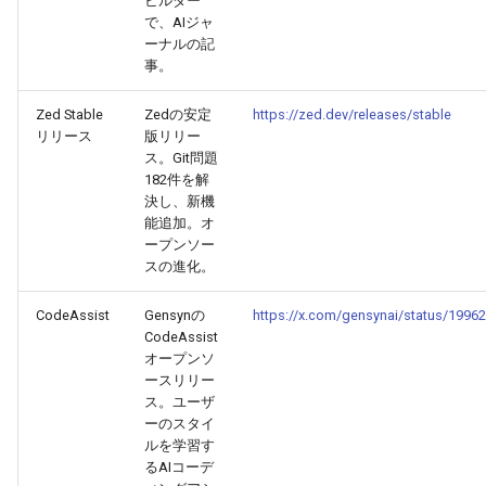
ビルダー
2026-04-09
2026-04-09
2025-09-24
2026-04-06
2025-09-24
2026-04-05
2025-09-24
で、AIジャ
ーナルの記
2026-04-08
2026-04-08
2025-09-23
2026-04-05
2025-09-23
2026-04-04
2025-09-23
事。
2026-04-07
Zed Stable
Zedの安定
https://zed.dev/releases/stable
2026-04-07
2025-09-22
2026-04-04
2025-09-22
2026-04-03
2025-09-22
リリース
版リリー
ス。Git問題
2026-04-06
2026-04-06
2025-09-21
2026-04-03
2025-09-21
2026-04-02
2025-09-21
182件を解
決し、新機
2026-04-05
2026-04-05
2025-09-17
2026-04-02
2025-09-21-week
2026-04-01
2025-09-20
能追加。オ
ープンソー
スの進化。
2026-04-04
2026-04-04
2025-09-16
2026-04-01
2025-09-20
2026-03-31
CodeAssist
Gensynの
https://x.com/gensynai/status/199
2026-04-03
2026-04-03
2025-09-15
2026-03-31
2025-09-19
2026-03-30
CodeAssist
オープンソ
2026-04-02
ースリリー
2026-04-02
2025-09-14
2026-03-30
2025-09-18
2026-03-29
ス。ユーザ
ーのスタイ
2026-04-01
2026-04-01
2025-09-12
2026-03-29
2025-09-16
2026-03-28
ルを学習す
るAIコーデ