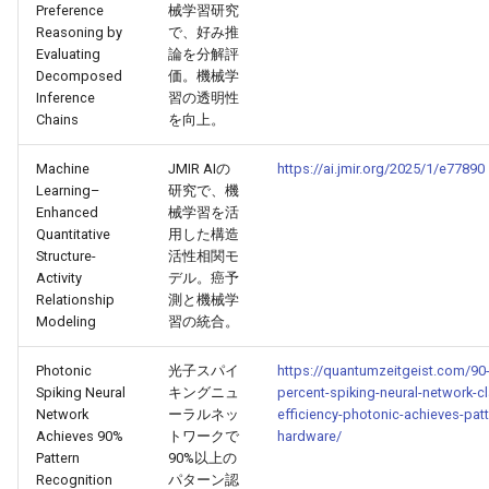
Preference
械学習研究
Reasoning by
で、好み推
2026-05-15
2026-05-15
2025-10-30
2026-05-12
2025-10-30
2026-05-11
2025-10-30
Evaluating
論を分解評
Decomposed
価。機械学
2026-05-14
2026-05-14
2025-10-29
2026-05-11
2025-10-29
2026-05-10
2025-10-29
Inference
習の透明性
Chains
を向上。
2026-05-13
2026-05-13
2025-10-28
2026-05-10
2025-10-28
2026-05-09
2025-10-28
Machine
JMIR AIの
https://ai.jmir.org/2025/1/e77890
Learning–
研究で、機
2026-05-12
2026-05-12
2025-10-27
2026-05-09
2025-10-27
2026-05-08
2025-10-27
Enhanced
械学習を活
Quantitative
用した構造
2026-05-11
2026-05-11
2025-10-26
2026-05-08
2025-10-26
2026-05-07
2025-10-26
Structure-
活性相関モ
Activity
デル。癌予
Relationship
測と機械学
2026-05-10
2026-05-10
2025-10-25
2026-05-07
2025-10-25
2026-05-06
2025-10-25
Modeling
習の統合。
2026-05-09
2026-05-09
2025-10-24
2026-05-06
2025-10-24
2026-05-05
2025-10-24
Photonic
光子スパイ
https://quantumzeitgeist.com/90-
Spiking Neural
キングニュ
percent-spiking-neural-network-cl
2026-05-08
2026-05-08
2025-10-23
2026-05-05
2025-10-23
2026-05-04
2025-10-23
Network
ーラルネッ
efficiency-photonic-achieves-patt
Achieves 90%
トワークで
hardware/
Pattern
90%以上の
2026-05-07
2026-05-07
2025-10-22
2026-05-04
2025-10-22
2026-05-03
2025-10-22
Recognition
パターン認