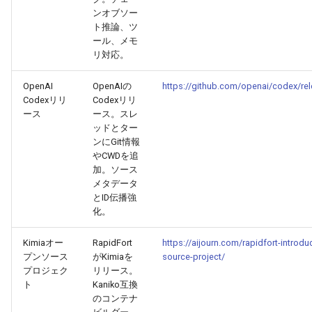
2026-04-18
2026-04-18
2025-10-03
2026-04-15
2025-10-03
2026-04-14
2025-10-03
ンオブソー
ト推論、ツ
ール、メモ
2026-04-17
2026-04-17
2025-10-02
2026-04-14
2025-10-02
2026-04-13
2025-10-02
リ対応。
2026-04-16
2026-04-16
2025-10-01
2026-04-13
2025-10-01
2026-04-12
2025-10-01
OpenAI
OpenAIの
https://github.com/openai/codex/re
Codexリリ
Codexリリ
2026-04-15
2026-04-15
2025-09-30
2026-04-12
2025-09-30
2026-04-11
2025-09-30
ース
ース。スレ
ッドとター
ンにGit情報
2026-04-14
2026-04-14
2025-09-29
2026-04-11
2025-09-29
2026-04-10
2025-09-29
やCWDを追
加。ソース
2026-04-13
2026-04-13
2025-09-28
2026-04-10
2025-09-28_week
2026-04-09
2025-09-28
メタデータ
とID伝播強
化。
2026-04-12
2026-04-12
2025-09-27
2026-04-09
2025-09-27
2026-04-08
2025-09-27
Kimiaオー
RapidFort
https://aijourn.com/rapidfort-introd
2026-04-11
2026-04-11
2025-09-26
2026-04-08
2025-09-26
2026-04-07
2025-09-26
プンソース
がKimiaを
source-project/
プロジェク
リリース。
2026-04-10
2026-04-10
2025-09-25
2026-04-07
2025-09-25
2026-04-06
2025-09-25
ト
Kaniko互換
のコンテナ