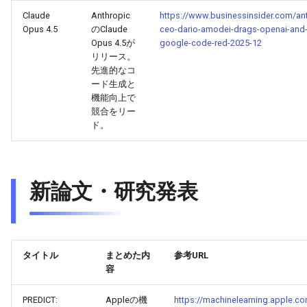
Claude
Anthropic
https://www.businessinsider.com/ant
2026-05-24
Opus 4.5
のClaude
ceo-dario-amodei-drags-openai-and
2026-05-24
2025-11-08
2026-05-21
2025-11-08
2026-05-20
2025-11-08
2026-05-24
Opus 4.5が
google-code-red-2025-12
リリース。
2026-05-23
2026-05-23
2025-11-07
2026-05-20
2025-11-07
2026-05-19
2025-11-07
2026-05-23
先進的なコ
ード生成と
2026-05-22
2026-05-22
2025-11-06
2026-05-19
2025-11-06
2026-05-18
2025-11-06
2026-05-22
機能向上で
競合をリー
ド。
2026-05-21
2026-05-21
2025-11-05
2026-05-18
2025-11-05
2026-05-17
2025-11-05
2026-05-21
2026-05-20
2026-05-20
2025-11-04
2026-05-17
2025-11-04
2026-05-16
2025-11-04
2026-05-20
新論文・研究発表
2026-05-19
2026-05-19
2025-11-03
2026-05-16
2025-11-03
2026-05-15
2025-11-03
2026-05-18
2026-05-18
2026-05-18
2025-11-02
2026-05-15
2025-11-02
2026-05-14
2025-11-02
タイトル
まとめた内
参考URL
2026-05-17
2026-05-17
2025-11-01
2026-05-14
2025-11-01
2026-05-13
2025-11-01
容
2026-05-16
2026-05-16
2025-10-31
2026-05-13
2025-10-31
2026-05-12
2025-10-31
PREDICT:
Appleの機
https://machinelearning.apple.co