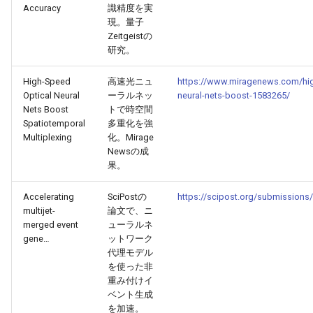
Accuracy
識精度を実
2026-05-06
2026-05-06
2025-10-21
2026-05-03
2025-10-21
2026-05-02
2025-10-21
現。量子
Zeitgeistの
研究。
2026-05-05
2026-05-05
2025-10-20
2026-05-02
2025-10-20
2026-05-01
2025-10-20
High-Speed
高速光ニュ
https://www.miragenews.com/hig
2026-05-04
2026-05-04
2025-10-19
2026-05-01
2025-10-19
2026-04-30
2025-10-19
Optical Neural
ーラルネッ
neural-nets-boost-1583265/
Nets Boost
トで時空間
2026-05-03
2026-05-03
2025-10-18
2026-04-30
2025-10-18
2026-04-29
2025-10-18
Spatiotemporal
多重化を強
Multiplexing
化。Mirage
Newsの成
2026-05-02
2026-05-02
2025-10-17
2026-04-29
2025-10-17
2026-04-28
2025-10-17
果。
2026-05-01
2026-05-01
2025-10-16
2026-04-28
2025-10-16
2026-04-27
2025-10-16
Accelerating
SciPostの
https://scipost.org/submissions
multijet-
論文で、ニ
merged event
ューラルネ
2026-04-30
2026-04-30
2025-10-15
2026-04-27
2025-10-15
2026-04-26
2025-10-15
gene…
ットワーク
代理モデル
2026-04-29
2026-04-29
2025-10-14
2026-04-26
2025-10-14
2026-04-25
2025-10-14
を使った非
重み付けイ
2026-04-28
2026-04-28
2025-10-13
2026-04-25
2025-10-13
2026-04-24
2025-10-13
ベント生成
を加速。