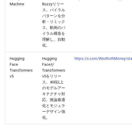
Machine
Buzzyリリー
2026-02-22
2026-02-22
2025-08-04
2026-02-19
2026-02-18
ス。バイラル
パターンを分
2026-02-21
2026-02-21
2025-08-03
2026-02-18
2026-02-17
析・リミック
ス。動画のバ
イラル構造を
2026-02-20
2026-02-20
2025-08-02
2026-02-17
2026-02-16
理解し、自動
化。
2026-02-19
2026-02-19
2026-02-16
2026-02-15
Hugging
Hugging
https://x.com/WesRothMoney/st
2026-02-18
2026-02-18
2026-02-15
2026-02-14
Face
Faceが
Transformers
Transformers
v5
v5をリリー
2026-02-17
2026-02-17
2026-02-14
2026-02-13
ス。400以上
のモデルアー
2026-02-16
2026-02-16
2026-02-13
2026-02-12
キテクチャ対
応。推論最適
化とモジュラ
2026-02-15
2026-02-15
2026-02-12
2026-02-11
ーデザイン強
化。
2026-02-14
2026-02-14
2026-02-11
2026-02-10